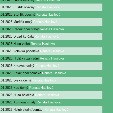
.01.2026
Puštík obecný
Renata Hasilová
.01.2026
Stehlík obecný
Renata Hasilová
.01.2026
Morčák malý
Renata Hasilová
.01.2026
Racek chechtavý
Renata Hasilová
.01.2026
Drozd kvíčala
Renata Hasilová
.01.2026
Husa velká
Renata Hasilová
.01.2026
Volavka popelavá
Renata Hasilová
.01.2026
Hrdlička zahradní
Renata Hasilová
.01.2026
Krkavec velký
Renata Hasilová
.01.2026
Polák chocholačka
Renata Hasilová
.01.2026
Lyska černá
Renata Hasilová
.01.2026
Kos černý
Renata Hasilová
.01.2026
Husa běločelá
Renata Hasilová
.01.2026
Kormorán malý
Renata Hasilová
.01.2026
Holub skalní/domácí
Renata Hasilová