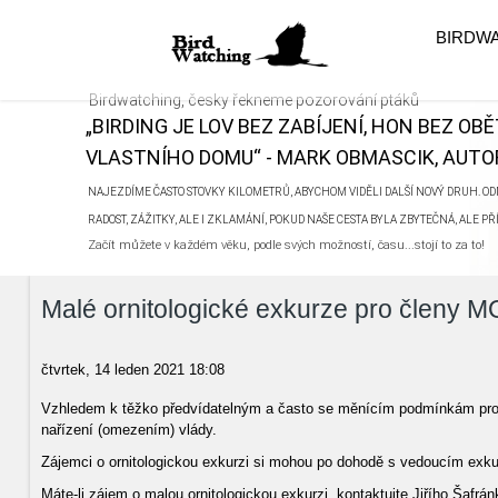
BIRDW
Birdwatching, česky řekneme pozorování ptáků
„BIRDING JE LOV BEZ ZABÍJENÍ, HON BEZ OB
VLASTNÍHO DOMU“ - MARK OBMASCIK, AUTOR
NAJEZDÍME ČASTO STOVKY KILOMETRŮ, ABYCHOM VIDĚLI DALŠÍ NOVÝ DRUH. ODN
RADOST, ZÁŽITKY, ALE I ZKLAMÁNÍ, POKUD NAŠE CESTA BYLA ZBYTEČNÁ, ALE P
Začít můžete v každém věku, podle svých možností, času...stojí to za to!
Malé ornitologické exkurze pro členy M
čtvrtek, 14 leden 2021 18:08
Vzhledem k těžko předvídatelným a často se měnícím podmínkám pro p
nařízení (omezením) vlády.
Zájemci o ornitologickou exkurzi si mohou po dohodě s vedoucím exkurze
Máte-li zájem o malou ornitologickou exkurzi, kontaktujte Jiřího Šafrá