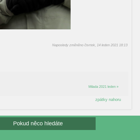
Naposledy změněno čtvrtek, 14 leden 2021 18:13
Milada 2021 leden »
zpátky nahoru
Pokud něco hledáte