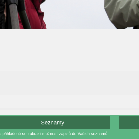
Seznamy
o přihlášené se zobrazí možnost zápisů do Vašich seznamů.