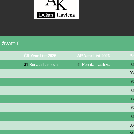
živatelů
ČR Year List 2026
WP Year List 2026
Po
31
Renata Hasilová
31
Renata Hasilová
03
03
03
03
03
03
03
03
03