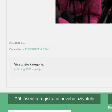
Číst
6886
krát
Zveřejněno v
POZOROVÁNÍ PTÁKŮ
Více z této kategorie:
« Birding 2021 startuje
Přihlášení a registrace nového uživatele
Pr