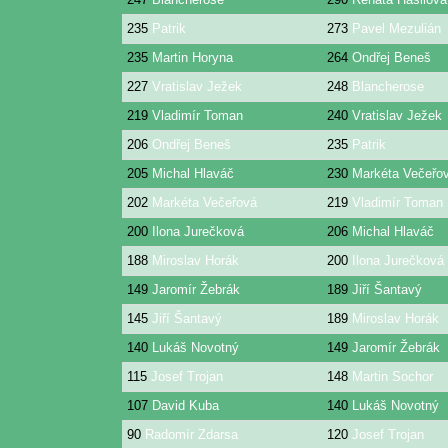
235
Patrik
273
Pavel Mezulián
235
Martin Horyna
264
Ondřej Beneš
227
Vratislav Ježek
248
Blancherose
219
Vladimír Toman
240
Vratislav Ježek
206
Ondřej Beneš
235
Patrik
205
Michal Hlaváč
230
Markéta Večeřo
202
Markéta Večeřová
219
Vladimír Toman
200
Ilona Jurečková
206
Michal Hlaváč
188
Miroslav Horák
200
Ilona Jurečková
149
Jaromír Žebrák
189
Jiří Šantavý
145
Jiří Šantavý
189
Miroslav Horák
140
Lukáš Novotný
149
Jaromír Žebrák
115
Josef Trojan
148
Martin Sochor
107
David Kuba
140
Lukáš Novotný
90
Radomír Zdarsa
120
Josef Trojan