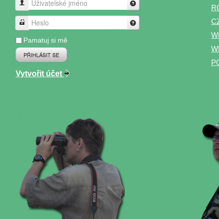
Uživatelské jméno
R
C
Heslo
W
Pamatuj si mě
WP
PŘIHLÁSIT SE
P
Vytvořit účet