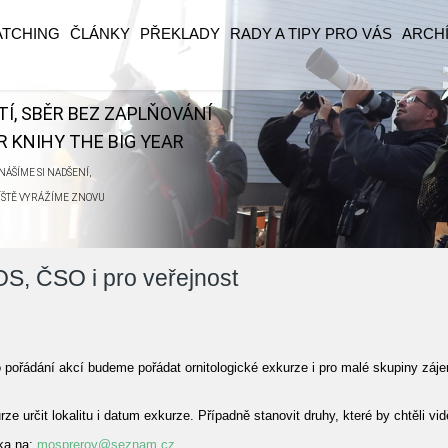
ATCHING
ČLÁNKY
PŘEKLADY
RADY A TIPY PRO VÁS
ARCH
ĚTÍ, SBĚR BEZ ZAPLŇOVÁNÍ
 KNIHY THE BIG YEAR
ÁŠÍME SI NADŠENÍ,
ŘÍŠTĚ VYRÁŽÍME ZNOVU
OS, ČSO i pro veřejnost
ořádání akcí budeme pořádat ornitologické exkurze i pro malé skupiny záj
 určit lokalitu i datum exkurze. Případně stanovit druhy, které by chtěli vid
nka na:
mosprerov@seznam.cz