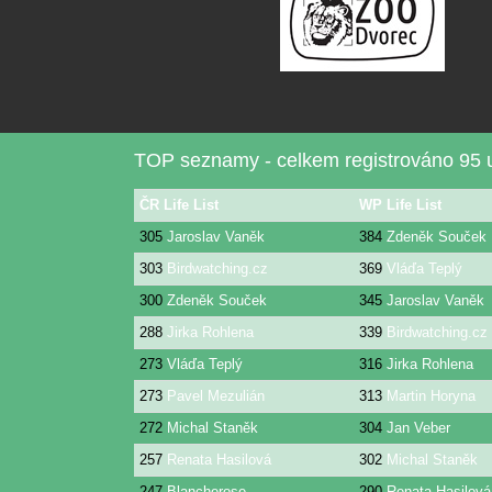
TOP seznamy - celkem registrováno 95 u
ČR Life List
WP Life List
305
Jaroslav Vaněk
384
Zdeněk Souček
303
Birdwatching.cz
369
Vláďa Teplý
300
Zdeněk Souček
345
Jaroslav Vaněk
288
Jirka Rohlena
339
Birdwatching.cz
273
Vláďa Teplý
316
Jirka Rohlena
273
Pavel Mezulián
313
Martin Horyna
272
Michal Staněk
304
Jan Veber
257
Renata Hasilová
302
Michal Staněk
247
Blancherose
290
Renata Hasilová