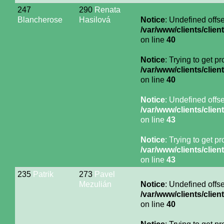
247
290
Renata
Blancherose
Hasilová
Notice
: Undefined offse
/var/www/clients/cli
on line
40
Notice
: Trying to get p
/var/www/clients/cli
on line
40
Notice
: Undefined offse
/var/www/clients/cli
on line
43
Notice
: Trying to get p
/var/www/clients/cli
on line
43
235
Patrik
273
Pavel
Mezulián
Notice
: Undefined offse
/var/www/clients/cli
on line
40