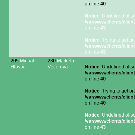
on line
40
Notice
: Undefined offse
/var/www/clients/cli
on line
43
Notice
: Trying to get p
/var/www/clients/cli
on line
43
205
Michal
230
Markéta
Hlaváč
Večeřová
Notice
: Undefined offse
/var/www/clients/cli
on line
40
Notice
: Trying to get p
/var/www/clients/cli
on line
40
Notice
: Undefined offse
/var/www/clients/cli
on line
43