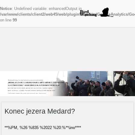
Notice
: Undefined variable: enhancedOutput in
/var/www/clients/client2/web45/web/plugins/system/GoogleAnalytics/Go
on line
99
Birdwatching, česky řekneme pozorování ptáků
„BIRDING JE LOV BEZ ZABÍJENÍ, HON BEZ OBĚTÍ, SBĚR BEZ ZAPLŇOVÁNÍ
VLASTNÍHO DOMU“ - MARK OBMASCIK, AUTOR KNIHY THE BIG YEAR
NAJEZDÍME ČASTO STOVKY KILOMETRŮ, ABYCHOM VIDĚLI DALŠÍ NOVÝ DRUH. ODNÁŠÍME SI NADŠENÍ,
RADOST, ZÁŽITKY, ALE I ZKLAMÁNÍ, POKUD NAŠE CESTA BYLA ZBYTEČNÁ, ALE PŘÍŠTĚ VYRÁŽÍME ZNOVU
Začít můžete v každém věku, podle svých možností, času...stojí to za to!
Konec jezera Medard?
**%PM, %26 %835 %2022 %20:%**úno****