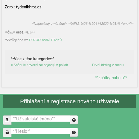
Zdroj: tydenikhrot.cz
**Naposledy změněno** **%PM, %26 %904 %2022 %21:%**úno****
**Číst**
6601
**krát**
**Zveřejněno v**
POZOROVÁNÍ PTÁKŮ
**Více z této kategorie:**
« Sněhule severní se objevují v polích
První birding v roce »
**zpátky nahoru**
Přihlášení a registrace nového uživatele
**Uživatelské jméno**
**Heslo**