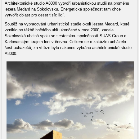
Architektonické studio A8000 vytvoří urbanistickou studii na proměnu
jezera Medard na Sokolovsku. Energetická společnost tam chce
vytvořit oblast pro deset tisíc lidí.
Soutěž na vypracování urbanistické studie okolí jezera Medard, které
vzniklo po těžbě hnědého uhlí ukončené v roce 2000, zadala
Sokolovská uhelná spolu se sesterskou společností SUAS Group a
Karlovarským krajem loni v červnu. Celkem se o zakázku ucházelo
šest uchazečů, za vítěze bylo nakonec vybráno architektonické studio
A8000.