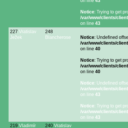
on line
43
Notice
: Trying to get p
/var/www/clients/cli
on line
43
227
Vratislav
248
Ježek
Blancherose
Notice
: Undefined offse
/var/www/clients/cli
on line
40
Notice
: Trying to get p
/var/www/clients/cli
on line
40
Notice
: Undefined offse
/var/www/clients/cli
on line
43
Notice
: Trying to get p
/var/www/clients/cli
on line
43
219
Vladimír
240
Vratislav