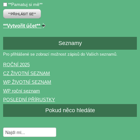
**Pamatuj si mě**
**PŘIHLÁSIT SE**
**Vytvořit účet**
Seznamy
Pro přihlášené se zobrazí možnost zápisů do Vašich seznamů.
ROČNÍ 2025
CZ ŽIVOTNÍ SEZNAM
WP ŽIVOTNÍ SEZNAM
WP roční seznam
POSLEDNÍ PŘÍRUSTKY
Pokud něco hledáte