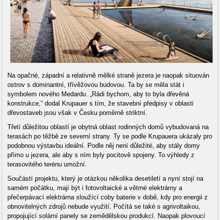
Na opačné, západní a relativně mělké straně jezera je naopak situován
ostrov s dominantní, třívěžovou budovou. Ta by se měla stát i
symbolem nového Medardu. „Rádi bychom, aby to byla dřevěná
konstrukce,“ dodal Krupauer s tím, že stavební předpisy v oblasti
dřevostaveb jsou však v Česku poměrně striktní.
Třetí důležitou oblastí je obytná oblast rodinných domů vybudovaná na
terasách po těžbě ze severní strany. Ty se podle Krupauera ukázaly pro
podobnou výstavbu ideální. Podle něj není důležité, aby stály domy
přímo u jezera, ale aby s ním byly pocitově spojeny. To výhledy z
terasovitého terénu umožní.
Součástí projektu, který je otázkou několika desetiletí a nyní stojí na
samém počátku, mají být i fotovoltaické a větrné elektrárny a
přečerpávací elektrárna sloužící coby baterie v době, kdy pro energii z
obnovitelných zdrojů nebude využití. Počítá se také s agrivoltaikou,
propojující solární panely se zemědělskou produkcí. Naopak plovoucí