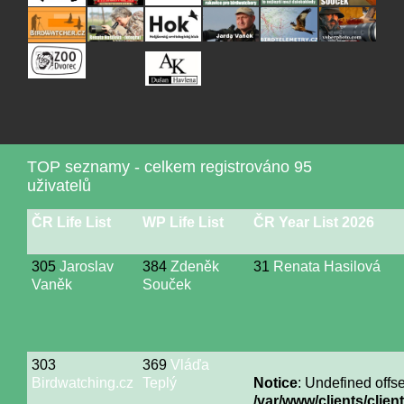
TOP seznamy - celkem registrováno 95
uživatelů
ČR Life List
WP Life List
ČR Year List 2026
305
Jaroslav
384
Zdeněk
31
Renata Hasilová
Vaněk
Souček
303
369
Vláďa
Birdwatching.cz
Teplý
Notice
: Undefined offse
/var/www/clients/cli