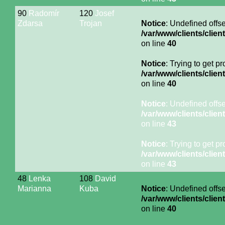
90
Radomír
120
Josef
Zdarsa
Trojan
Notice
: Undefined offse
/var/www/clients/cli
on line
40
Notice
: Trying to get p
/var/www/clients/cli
on line
40
Notice
: Undefined offse
/var/www/clients/cli
on line
43
Notice
: Trying to get p
/var/www/clients/cli
on line
43
48
Lenka
108
David
Marianna
Kuba
Notice
: Undefined offse
/var/www/clients/cli
on line
40