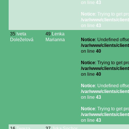
on line
43
Notice
: Trying to get p
/var/www/clients/cli
on line
43
35
Iveta
49
Lenka
Doleželová
Marianna
Notice
: Undefined offse
/var/www/clients/cli
on line
40
Notice
: Trying to get p
/var/www/clients/cli
on line
40
Notice
: Undefined offse
/var/www/clients/cli
on line
43
Notice
: Trying to get p
/var/www/clients/cli
on line
43
16
Tereza
37
Jirka Sochor