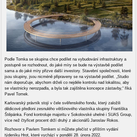
Podle Tomka se skupina chce podílet na vybudování infrastruktury a
postupně se rozhodnout, do jaké míry se bude na výstavbě podílet
sama a do jaké míry přizve další investory. Stavební společnosti, které
jsou skupiny, jsou nicméně připraveny se na výstavbě podílet. „Studio
nám doporučuje, abychom drželi co nejdéle kontrolu nad lokalitou, aby
se vlastnicky nerozpadla, a byla tak zajištěna koncepce zástavby,“ říká
Pavel Tomek.
Karlovarský právník stojí v čele svěřenského fondu, který založili
dědicové předloni zesnulého většinového vlastníka skupiny Františka
Štěpánka. Fond kontroluje majoritu v Sokolovské uhelné i SUAS Group,
více než čtyřicet procent drží druhý z akcionářů Jaroslav Rokos.
Rozhovor s Pavlem Tomkem si můžete přečíst v příštím vydání
týdeníku Hrot, které vychází v pondělí 28. února 2022.