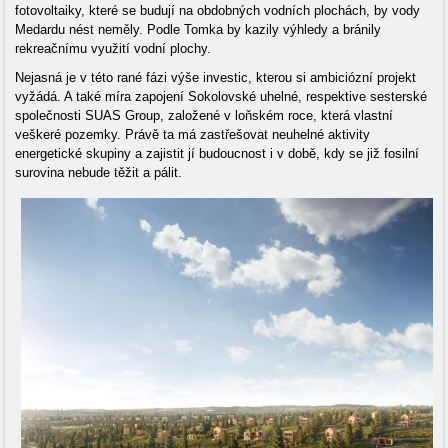
fotovoltaiky, které se budují na obdobných vodních plochách, by vody
Medardu nést neměly. Podle Tomka by kazily výhledy a bránily
rekreačnímu využití vodní plochy.
Nejasná je v této rané fázi výše investic, kterou si ambiciózní projekt
vyžádá. A také míra zapojení Sokolovské uhelné, respektive sesterské
společnosti SUAS Group, založené v loňském roce, která vlastní
veškeré pozemky. Právě ta má zastřešovat neuhelné aktivity
energetické skupiny a zajistit jí budoucnost i v době, kdy se již fosilní
surovina nebude těžit a pálit.