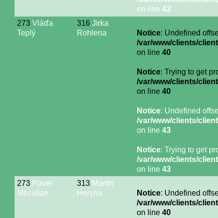
on line
43
273
Vláďa
316
Jirka
Teplý
Rohlena
Notice
: Undefined offse
/var/www/clients/cli
on line
40
Notice
: Trying to get p
/var/www/clients/cli
on line
40
Notice
: Undefined offse
/var/www/clients/cli
on line
43
Notice
: Trying to get p
/var/www/clients/cli
on line
43
273
Pavel
313
Martin
Mezulián
Horyna
Notice
: Undefined offse
/var/www/clients/cli
on line
40