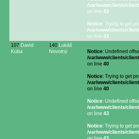
/var/www/clients/cli
on line
43
Notice
: Trying to get p
/var/www/clients/cli
on line
43
107
David
140
Lukáš
Kuba
Novotný
Notice
: Undefined offse
/var/www/clients/cli
on line
40
Notice
: Trying to get p
/var/www/clients/cli
on line
40
Notice
: Undefined offse
/var/www/clients/cli
on line
43
Notice
: Trying to get p
/var/www/clients/cli
on line
43