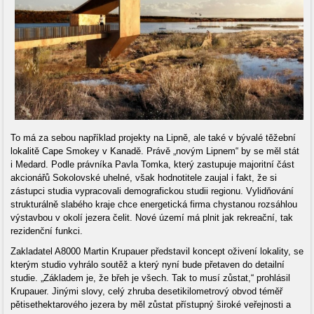
To má za sebou například projekty na Lipně, ale také v bývalé těžební
lokalitě Cape Smokey v Kanadě. Právě „novým Lipnem“ by se měl stát
i Medard. Podle právníka Pavla Tomka, který zastupuje majoritní část
akcionářů Sokolovské uhelné, však hodnotitele zaujal i fakt, že si
zástupci studia vypracovali demografickou studii regionu. Vylidňování
strukturálně slabého kraje chce energetická firma chystanou rozsáhlou
výstavbou v okolí jezera čelit. Nové území má plnit jak rekreační, tak
rezidenční funkci.
Zakladatel A8000 Martin Krupauer představil koncept oživení lokality, se
kterým studio vyhrálo soutěž a který nyní bude přetaven do detailní
studie. „Základem je, že břeh je všech. Tak to musí zůstat,“ prohlásil
Krupauer. Jinými slovy, celý zhruba desetikilometrový obvod téměř
pětisethektarového jezera by měl zůstat přístupný široké veřejnosti a