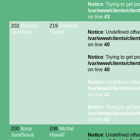
Notice
: Trying to get p
/var/www/clients/cli
on line
43
202
Markéta
219
Vladimír
Večeřová
Toman
Notice
: Undefined offse
/var/www/clients/cli
on line
40
Notice
: Trying to get p
/var/www/clients/cli
on line
40
Notice
: Undefined offse
/var/www/clients/cli
on line
43
Notice
: Trying to get p
/var/www/clients/cli
on line
43
200
Ilona
206
Michal
Jurečková
Hlaváč
Notice
: Undefined offse