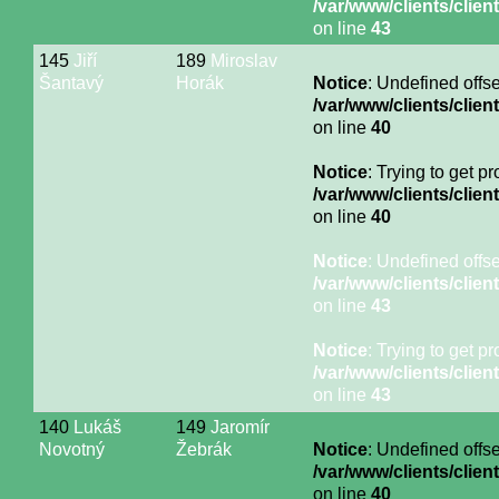
/var/www/clients/cli
on line
43
145
Jiří
189
Miroslav
Šantavý
Horák
Notice
: Undefined offse
/var/www/clients/cli
on line
40
Notice
: Trying to get p
/var/www/clients/cli
on line
40
Notice
: Undefined offse
/var/www/clients/cli
on line
43
Notice
: Trying to get p
/var/www/clients/cli
on line
43
140
Lukáš
149
Jaromír
Novotný
Žebrák
Notice
: Undefined offse
/var/www/clients/cli
on line
40