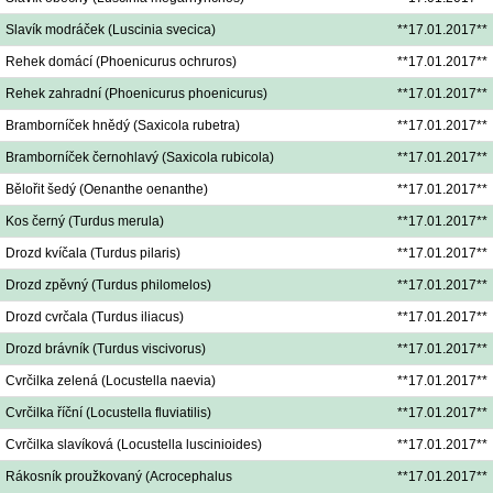
Slavík modráček (Luscinia svecica)
**17.01.2017**
Rehek domácí (Phoenicurus ochruros)
**17.01.2017**
Rehek zahradní (Phoenicurus phoenicurus)
**17.01.2017**
Bramborníček hnědý (Saxicola rubetra)
**17.01.2017**
Bramborníček černohlavý (Saxicola rubicola)
**17.01.2017**
Bělořit šedý (Oenanthe oenanthe)
**17.01.2017**
Kos černý (Turdus merula)
**17.01.2017**
Drozd kvíčala (Turdus pilaris)
**17.01.2017**
Drozd zpěvný (Turdus philomelos)
**17.01.2017**
Drozd cvrčala (Turdus iliacus)
**17.01.2017**
Drozd brávník (Turdus viscivorus)
**17.01.2017**
Cvrčilka zelená (Locustella naevia)
**17.01.2017**
Cvrčilka říční (Locustella fluviatilis)
**17.01.2017**
Cvrčilka slavíková (Locustella luscinioides)
**17.01.2017**
Rákosník proužkovaný (Acrocephalus
**17.01.2017**