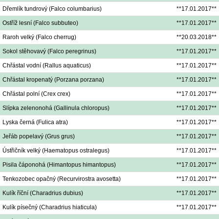
Dřemlík tundrový (Falco columbarius)
**17.01.2017**
Ostříž lesní (Falco subbuteo)
**17.01.2017**
Raroh velký (Falco cherrug)
**20.03.2018**
Sokol stěhovavý (Falco peregrinus)
**17.01.2017**
Chřástal vodní (Rallus aquaticus)
**17.01.2017**
Chřástal kropenatý (Porzana porzana)
**17.01.2017**
Chřástal polní (Crex crex)
**17.01.2017**
Slípka zelenonohá (Gallinula chloropus)
**17.01.2017**
Lyska černá (Fulica atra)
**17.01.2017**
Jeřáb popelavý (Grus grus)
**17.01.2017**
Ústřičník velký (Haematopus ostralegus)
**17.01.2017**
Pisila čáponohá (Himantopus himantopus)
**17.01.2017**
Tenkozobec opačný (Recurvirostra avosetta)
**17.01.2017**
Kulík říční (Charadrius dubius)
**17.01.2017**
Kulík písečný (Charadrius hiaticula)
**17.01.2017**