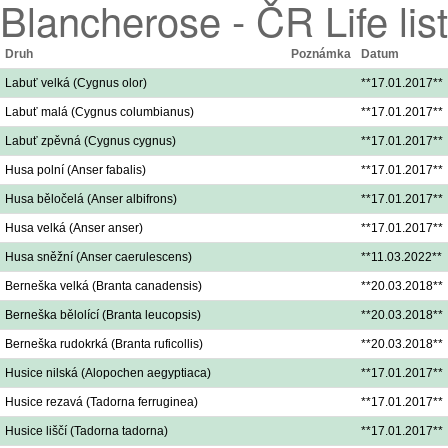
Blancherose - ČR Life list
Druh
Poznámka
Datum
Labuť velká (Cygnus olor)
**17.01.2017**
Labuť malá (Cygnus columbianus)
**17.01.2017**
Labuť zpěvná (Cygnus cygnus)
**17.01.2017**
Husa polní (Anser fabalis)
**17.01.2017**
Husa běločelá (Anser albifrons)
**17.01.2017**
Husa velká (Anser anser)
**17.01.2017**
Husa sněžní (Anser caerulescens)
**11.03.2022**
Berneška velká (Branta canadensis)
**20.03.2018**
Berneška bělolící (Branta leucopsis)
**20.03.2018**
Berneška rudokrká (Branta ruficollis)
**20.03.2018**
Husice nilská (Alopochen aegyptiaca)
**17.01.2017**
Husice rezavá (Tadorna ferruginea)
**17.01.2017**
Husice liščí (Tadorna tadorna)
**17.01.2017**