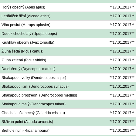
Rorýs obecný (Apus apus)
**17.01.2017**
Ledňáček říční (Alcedo atthis)
**17.01.2017**
Vlha pestrá (Merops apiaster)
**17.01.2017**
Dudek chocholatý (Upupa epops)
**17.01.2017**
Krutihlav obecný (Jynx torquilla)
**17.01.2017**
Žluna šedá (Picus canus)
**17.01.2017**
Žluna zelená (Picus viridis)
**17.01.2017**
Datel černý (Dryocopus martius)
**17.01.2017**
Strakapoud velký (Dendrocopos major)
**17.01.2017**
Strakapoud jižní (Dendrocopos syriacus)
**17.01.2017**
Strakapoud prostřední (Dendrocopos medius)
**17.01.2017**
Strakapoud malý (Dendrocopos minor)
**17.01.2017**
Chocholouš obecný (Galerida cristata)
**17.01.2017**
Skřivan polní (Alauda arvensis)
**17.01.2017**
Břehule říční (Riparia riparia)
**17.01.2017**