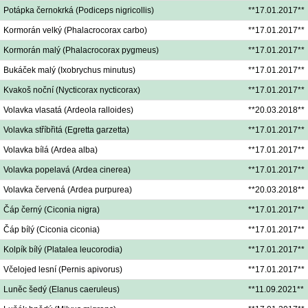
Potápka černokrká (Podiceps nigricollis)
**17.01.2017**
Kormorán velký (Phalacrocorax carbo)
**17.01.2017**
Kormorán malý (Phalacrocorax pygmeus)
**17.01.2017**
Bukáček malý (Ixobrychus minutus)
**17.01.2017**
Kvakoš noční (Nycticorax nycticorax)
**17.01.2017**
Volavka vlasatá (Ardeola ralloides)
**20.03.2018**
Volavka stříbřitá (Egretta garzetta)
**17.01.2017**
Volavka bílá (Ardea alba)
**17.01.2017**
Volavka popelavá (Ardea cinerea)
**17.01.2017**
Volavka červená (Ardea purpurea)
**20.03.2018**
Čáp černý (Ciconia nigra)
**17.01.2017**
Čáp bílý (Ciconia ciconia)
**17.01.2017**
Kolpík bílý (Platalea leucorodia)
**17.01.2017**
Včelojed lesní (Pernis apivorus)
**17.01.2017**
Luněc šedý (Elanus caeruleus)
**11.09.2021**