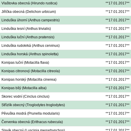
Vlaštovka obecná (Hirundo rustica)
**17.01.2017**
Jiřička obecná (Delichon urbicum)
**17.01.2017**
Linduška úhorní (Anthus campestris)
**17.01.2017**
Linduška lesní (Anthus trivialis)
**17.01.2017**
Linduška luční (Anthus pratensis)
**17.01.2017**
Linduška rudokrká (Anthus cervinus)
**17.01.2017**
Linduška horská (Anthus spinoletta)
**17.01.2017**
Konipas luční (Motacilla flava)
**17.01.2017**
Konipas citronový (Motacilla citreola)
**17.01.2017**
Konipas horský (Motacilla cinerea)
**17.01.2017**
Konipas bílý (Motacilla alba)
**17.01.2017**
Skorec vodní (Cinclus cinclus)
**17.01.2017**
Střízlík obecný (Troglodytes troglodytes)
**17.01.2017**
Pěvuška modrá (Prunella modularis)
**17.01.2017**
Červenka obecná (Erithacus rubecula)
**17.01.2017**
Slavík obecný (Luscinia megarhynchos)
**17.01.2017**