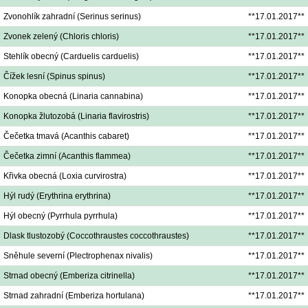
Zvonohlík zahradní (Serinus serinus)
**17.01.2017**
Zvonek zelený (Chloris chloris)
**17.01.2017**
Stehlík obecný (Carduelis carduelis)
**17.01.2017**
Čížek lesní (Spinus spinus)
**17.01.2017**
Konopka obecná (Linaria cannabina)
**17.01.2017**
Konopka žlutozobá (Linaria flavirostris)
**17.01.2017**
Čečetka tmavá (Acanthis cabaret)
**17.01.2017**
Čečetka zimní (Acanthis flammea)
**17.01.2017**
Křivka obecná (Loxia curvirostra)
**17.01.2017**
Hýl rudý (Erythrina erythrina)
**17.01.2017**
Hýl obecný (Pyrrhula pyrrhula)
**17.01.2017**
Dlask tlustozobý (Coccothraustes coccothraustes)
**17.01.2017**
Sněhule severní (Plectrophenax nivalis)
**17.01.2017**
Strnad obecný (Emberiza citrinella)
**17.01.2017**
Strnad zahradní (Emberiza hortulana)
**17.01.2017**