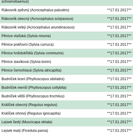
schoenobaenus)
Rákosník zpěvný (Acrocephalus palustris)
**17.01.2017**
Rákosník obecný (Acrocephalus scirpaceus)
**17.01.2017**
Rákosník velký (Acrocephalus arundinaceus)
**17.01.2017**
Pěnice vlašská (Sylvia nisoria)
**17.01.2017**
Pěnice pokřovní (Sylvia curruca)
**17.01.2017**
Pěnice hnědokřídlá (Sylvia communis)
**17.01.2017**
Pěnice slavíková (Sylvia borin)
**17.01.2017**
Pěnice černohlavá (Sylvia atricapilla)
**17.01.2017**
Budníček lesní (Phylloscopus sibilatrix)
**17.01.2017**
Budníček menší (Phylloscopus collybita)
**17.01.2017**
Budníček větší (Phylloscopus trochilus)
**17.01.2017**
Králíček obecný (Regulus regulus)
**17.01.2017**
Králíček ohnivý (Regulus ignicapilla)
**17.01.2017**
Lejsek šedý (Muscicapa striata)
**17.01.2017**
Lejsek malý (Ficedula parva)
**17.01.2017**