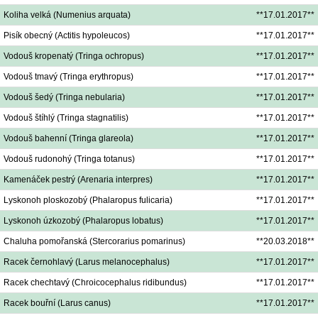
Koliha velká (Numenius arquata)
**17.01.2017**
Pisík obecný (Actitis hypoleucos)
**17.01.2017**
Vodouš kropenatý (Tringa ochropus)
**17.01.2017**
Vodouš tmavý (Tringa erythropus)
**17.01.2017**
Vodouš šedý (Tringa nebularia)
**17.01.2017**
Vodouš štíhlý (Tringa stagnatilis)
**17.01.2017**
Vodouš bahenní (Tringa glareola)
**17.01.2017**
Vodouš rudonohý (Tringa totanus)
**17.01.2017**
Kamenáček pestrý (Arenaria interpres)
**17.01.2017**
Lyskonoh ploskozobý (Phalaropus fulicaria)
**17.01.2017**
Lyskonoh úzkozobý (Phalaropus lobatus)
**17.01.2017**
Chaluha pomořanská (Stercorarius pomarinus)
**20.03.2018**
Racek černohlavý (Larus melanocephalus)
**17.01.2017**
Racek chechtavý (Chroicocephalus ridibundus)
**17.01.2017**
Racek bouřní (Larus canus)
**17.01.2017**