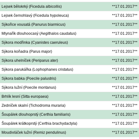
Lejsek bělokrký (Ficedula albicollis)
**17.01.2017**
Lejsek černohlavý (Ficedula hypoleuca)
**17.01.2017**
Sýkořice vousatá (Panurus biarmicus)
**17.01.2017**
Mlynařík dlouhoocasý (Aegithalos caudatus)
**17.01.2017**
Sýkora modřinka (Cyanistes caeruleus)
**17.01.2017**
Sýkora koňadra (Parus major)
**17.01.2017**
Sýkora uhelníček (Periparus ater)
**17.01.2017**
Sýkora parukářka (Lophophanes cristatus)
**17.01.2017**
Sýkora babka (Poecile palustris)
**17.01.2017**
Sýkora lužní (Poecile montanus)
**17.01.2017**
Brhlík lesní (Sitta europaea)
**17.01.2017**
Zedníček skalní (Tichodroma muraria)
**17.01.2017**
Šoupálek dlouhoprstý (Certhia familiaris)
**17.01.2017**
Šoupálek krátkoprstý (Certhia brachydactyla)
**17.01.2017**
Moudivláček lužní (Remiz pendulinus)
**17.01.2017**