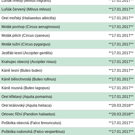
Luňák hnědý (Milvus migrans)
**17.01.2017**
Luňák červený (Milvus milvus)
**17.01.2017**
Orel mořský (Haliaeetus albicilla)
**17.01.2017**
Moták pochop (Circus aeruginosus)
**17.01.2017**
Moták pilich (Circus cyaneus)
**17.01.2017**
Moták lužní (Circus pygargus)
**17.01.2017**
Jestřáb lesní (Accipiter gentilis)
**17.01.2017**
Krahujec obecný (Accipiter nisus)
**17.01.2017**
Káně lesní (Buteo buteo)
**17.01.2017**
Káně bělochvostá (Buteo rufinus)
**17.01.2017**
Káně rousná (Buteo lagopus)
**17.01.2017**
Orel křiklavý (Aquila pomarina)
**17.01.2017**
Orel královský (Aquila heliaca)
**20.03.2018**
Orlovec říční (Pandion haliaetus)
**20.03.2018**
Poštolka obecná (Falco tinnunculus)
**17.01.2017**
Poštolka rudonohá (Falco vespertinus)
**17.01.2017**