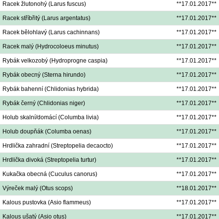
Racek žlutonohý (Larus fuscus)
**17.01.2017**
Racek stříbřitý (Larus argentatus)
**17.01.2017**
Racek bělohlavý (Larus cachinnans)
**17.01.2017**
Racek malý (Hydrocoloeus minutus)
**17.01.2017**
Rybák velkozobý (Hydroprogne caspia)
**17.01.2017**
Rybák obecný (Sterna hirundo)
**17.01.2017**
Rybák bahenní (Chlidonias hybrida)
**17.01.2017**
Rybák černý (Chlidonias niger)
**17.01.2017**
Holub skalní/domácí (Columba livia)
**17.01.2017**
Holub doupňák (Columba oenas)
**17.01.2017**
Hrdlička zahradní (Streptopelia decaocto)
**17.01.2017**
Hrdlička divoká (Streptopelia turtur)
**17.01.2017**
Kukačka obecná (Cuculus canorus)
**17.01.2017**
Výreček malý (Otus scops)
**18.01.2017**
Kalous pustovka (Asio flammeus)
**17.01.2017**
Kalous ušatý (Asio otus)
**17.01.2017**