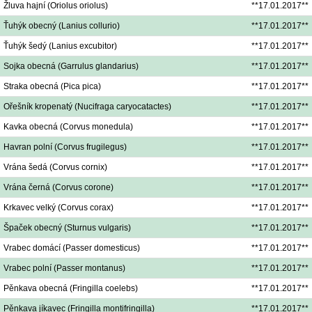
Žluva hajní (Oriolus oriolus)
**17.01.2017**
Ťuhýk obecný (Lanius collurio)
**17.01.2017**
Ťuhýk šedý (Lanius excubitor)
**17.01.2017**
Sojka obecná (Garrulus glandarius)
**17.01.2017**
Straka obecná (Pica pica)
**17.01.2017**
Ořešník kropenatý (Nucifraga caryocatactes)
**17.01.2017**
Kavka obecná (Corvus monedula)
**17.01.2017**
Havran polní (Corvus frugilegus)
**17.01.2017**
Vrána šedá (Corvus cornix)
**17.01.2017**
Vrána černá (Corvus corone)
**17.01.2017**
Krkavec velký (Corvus corax)
**17.01.2017**
Špaček obecný (Sturnus vulgaris)
**17.01.2017**
Vrabec domácí (Passer domesticus)
**17.01.2017**
Vrabec polní (Passer montanus)
**17.01.2017**
Pěnkava obecná (Fringilla coelebs)
**17.01.2017**
Pěnkava jíkavec (Fringilla montifringilla)
**17.01.2017**