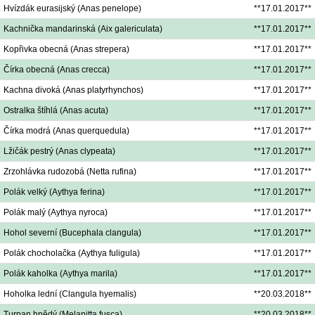
Hvízdák eurasijský (Anas penelope)
**17.01.2017**
Kachnička mandarinská (Aix galericulata)
**17.01.2017**
Kopřivka obecná (Anas strepera)
**17.01.2017**
Čírka obecná (Anas crecca)
**17.01.2017**
Kachna divoká (Anas platyrhynchos)
**17.01.2017**
Ostralka štíhlá (Anas acuta)
**17.01.2017**
Čírka modrá (Anas querquedula)
**17.01.2017**
Lžičák pestrý (Anas clypeata)
**17.01.2017**
Zrzohlávka rudozobá (Netta rufina)
**17.01.2017**
Polák velký (Aythya ferina)
**17.01.2017**
Polák malý (Aythya nyroca)
**17.01.2017**
Hohol severní (Bucephala clangula)
**17.01.2017**
Polák chocholačka (Aythya fuligula)
**17.01.2017**
Polák kaholka (Aythya marila)
**17.01.2017**
Hoholka lední (Clangula hyemalis)
**20.03.2018**
Turpan hnědý (Melanitta fusca)
**20.03.2018**