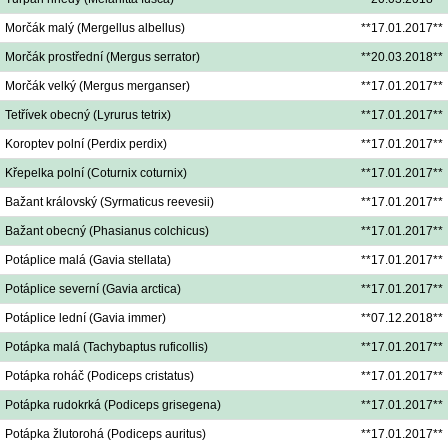
Morčák malý (Mergellus albellus)
**17.01.2017**
Morčák prostřední (Mergus serrator)
**20.03.2018**
Morčák velký (Mergus merganser)
**17.01.2017**
Tetřívek obecný (Lyrurus tetrix)
**17.01.2017**
Koroptev polní (Perdix perdix)
**17.01.2017**
Křepelka polní (Coturnix coturnix)
**17.01.2017**
Bažant královský (Syrmaticus reevesii)
**17.01.2017**
Bažant obecný (Phasianus colchicus)
**17.01.2017**
Potáplice malá (Gavia stellata)
**17.01.2017**
Potáplice severní (Gavia arctica)
**17.01.2017**
Potáplice lední (Gavia immer)
**07.12.2018**
Potápka malá (Tachybaptus ruficollis)
**17.01.2017**
Potápka roháč (Podiceps cristatus)
**17.01.2017**
Potápka rudokrká (Podiceps grisegena)
**17.01.2017**
Potápka žlutorohá (Podiceps auritus)
**17.01.2017**