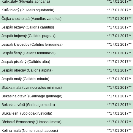
Kulík zlatý (Pluvialis apricaria)
**17.01.2017**
Kulík bledý (Pluvialis squatarola)
**17.01.2017**
Čejka chocholatá (Vanellus vanellus)
**17.01.2017**
Jespák rezavý (Calidris canutus)
**17.01.2017**
Jespák bojovný (Calidris pugnax)
**17.01.2017**
Jespák křivozobý (Calidris ferruginea)
**17.01.2017**
Jespák šedý (Calidris temminckii)
**17.01.2017**
Jespák písečný (Calidris alba)
**17.01.2017**
Jespák obecný (Calidris alpina)
**17.01.2017**
Jespák malý (Calidris minuta)
**17.01.2017**
Slučka malá (Lymnocryptes minimus)
**17.01.2017**
Bekasina otavní (Gallinago gallinago)
**17.01.2017**
Bekasina větší (Gallinago media)
**17.01.2017**
Sluka lesní (Scolopax rusticola)
**17.01.2017**
Břehouš černoocasý (Limosa limosa)
**17.01.2017**
Koliha malá (Numenius phaeopus)
**17.01.2017**