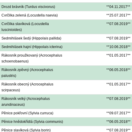
Drozd brávník (Turdus viscivorus)
**04.11.2017**
Cvrčilka zelená (Locustella naevia)
**25.07.2017**
Cvrčilka slavíková (Locustella
**07.08.2019**
luscinioides)
Sedmihlásek šedý (Hippolais pallida)
**07.08.2019**
Sedmihlásek hajní (Hippolais icterina)
**10.06.2018**
Rákosník proužkovaný (Acrocephalus
**01.05.2017**
schoenobaenus)
Rákosník zpěvný (Acrocephalus
**06.05.2018**
palustris)
Rákosník obecný (Acrocephalus
**01.05.2017**
scirpaceus)
Rákosník velký (Acrocephalus
**07.08.2019**
arundinaceus)
Pěnice pokřovní (Sylvia curruca)
**09.07.2017**
Pěnice hnědokřídlá (Sylvia communis)
**06.05.2018**
Pěnice slavíková (Sylvia borin)
**07.08.2019**