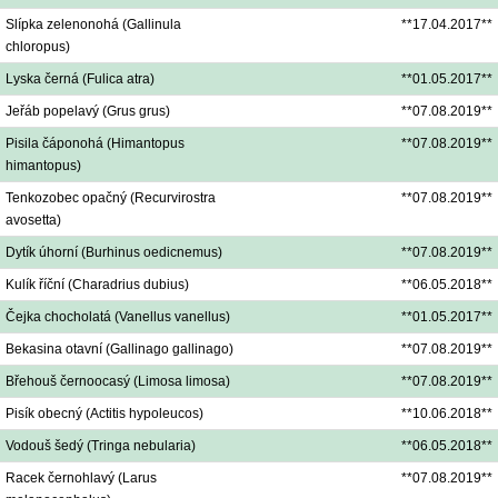
Slípka zelenonohá (Gallinula
**17.04.2017**
chloropus)
Lyska černá (Fulica atra)
**01.05.2017**
Jeřáb popelavý (Grus grus)
**07.08.2019**
Pisila čáponohá (Himantopus
**07.08.2019**
himantopus)
Tenkozobec opačný (Recurvirostra
**07.08.2019**
avosetta)
Dytík úhorní (Burhinus oedicnemus)
**07.08.2019**
Kulík říční (Charadrius dubius)
**06.05.2018**
Čejka chocholatá (Vanellus vanellus)
**01.05.2017**
Bekasina otavní (Gallinago gallinago)
**07.08.2019**
Břehouš černoocasý (Limosa limosa)
**07.08.2019**
Pisík obecný (Actitis hypoleucos)
**10.06.2018**
Vodouš šedý (Tringa nebularia)
**06.05.2018**
Racek černohlavý (Larus
**07.08.2019**