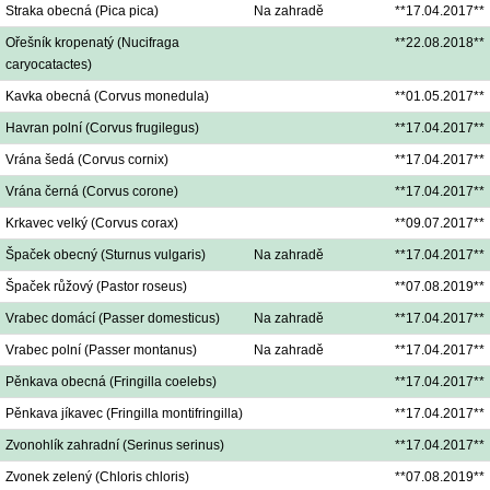
Straka obecná (Pica pica)
Na zahradě
**17.04.2017**
Ořešník kropenatý (Nucifraga
**22.08.2018**
caryocatactes)
Kavka obecná (Corvus monedula)
**01.05.2017**
Havran polní (Corvus frugilegus)
**17.04.2017**
Vrána šedá (Corvus cornix)
**17.04.2017**
Vrána černá (Corvus corone)
**17.04.2017**
Krkavec velký (Corvus corax)
**09.07.2017**
Špaček obecný (Sturnus vulgaris)
Na zahradě
**17.04.2017**
Špaček růžový (Pastor roseus)
**07.08.2019**
Vrabec domácí (Passer domesticus)
Na zahradě
**17.04.2017**
Vrabec polní (Passer montanus)
Na zahradě
**17.04.2017**
Pěnkava obecná (Fringilla coelebs)
**17.04.2017**
Pěnkava jíkavec (Fringilla montifringilla)
**17.04.2017**
Zvonohlík zahradní (Serinus serinus)
**17.04.2017**
Zvonek zelený (Chloris chloris)
**07.08.2019**