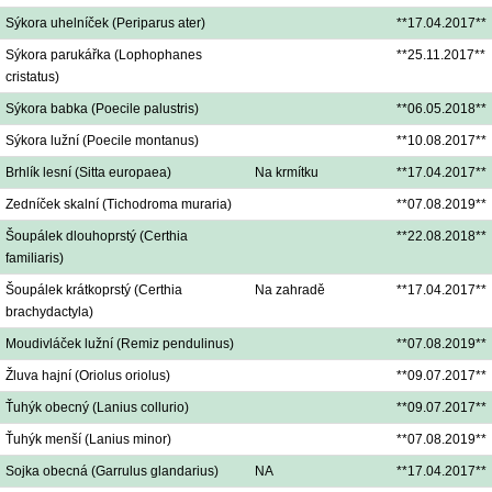
Sýkora uhelníček (Periparus ater)
**17.04.2017**
Sýkora parukářka (Lophophanes
**25.11.2017**
cristatus)
Sýkora babka (Poecile palustris)
**06.05.2018**
Sýkora lužní (Poecile montanus)
**10.08.2017**
Brhlík lesní (Sitta europaea)
Na krmítku
**17.04.2017**
Zedníček skalní (Tichodroma muraria)
**07.08.2019**
Šoupálek dlouhoprstý (Certhia
**22.08.2018**
familiaris)
Šoupálek krátkoprstý (Certhia
Na zahradě
**17.04.2017**
brachydactyla)
Moudivláček lužní (Remiz pendulinus)
**07.08.2019**
Žluva hajní (Oriolus oriolus)
**09.07.2017**
Ťuhýk obecný (Lanius collurio)
**09.07.2017**
Ťuhýk menší (Lanius minor)
**07.08.2019**
Sojka obecná (Garrulus glandarius)
NA
**17.04.2017**