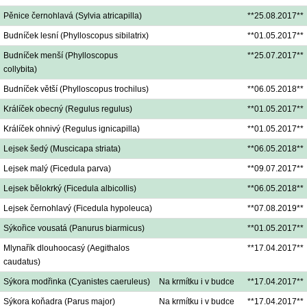
Pěnice černohlavá (Sylvia atricapilla)
**25.08.2017**
Budníček lesní (Phylloscopus sibilatrix)
**01.05.2017**
Budníček menší (Phylloscopus
**25.07.2017**
collybita)
Budníček větší (Phylloscopus trochilus)
**06.05.2018**
Králíček obecný (Regulus regulus)
**01.05.2017**
Králíček ohnivý (Regulus ignicapilla)
**01.05.2017**
Lejsek šedý (Muscicapa striata)
**06.05.2018**
Lejsek malý (Ficedula parva)
**09.07.2017**
Lejsek bělokrký (Ficedula albicollis)
**06.05.2018**
Lejsek černohlavý (Ficedula hypoleuca)
**07.08.2019**
Sýkořice vousatá (Panurus biarmicus)
**01.05.2017**
Mlynařík dlouhoocasý (Aegithalos
**17.04.2017**
caudatus)
Sýkora modřinka (Cyanistes caeruleus)
Na krmítku i v budce
**17.04.2017**
Sýkora koňadra (Parus major)
Na krmítku i v budce
**17.04.2017**