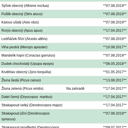
Sýček obecný (Athene noctua)
**07.08.2019**
Puštík obecný (Strix aluco)
**07.08.2019**
Kalous ušatý (Asio otus)
**07.08.2019**
Rorýs obecný (Apus apus)
**17.04.2017**
Ledňáček říční (Alcedo atthis)
**07.08.2019**
Vlha pestrá (Merops apiaster)
**10.08.2017**
Mandelík hajní (Coracias garrulus)
**07.08.2019**
Dudek chocholatý (Upupa epops)
**06.05.2018**
Krutihlav obecný (Jynx torquilla)
**01.05.2017**
Žluna šedá (Picus canus)
**13.08.2017**
Žluna zelená (Picus viridis)
Na zahradě
**17.04.2017**
Datel černý (Dryocopus martius)
**17.04.2017**
Strakapoud velký (Dendrocopos major)
**17.04.2017**
Strakapoud jižní (Dendrocopos
**07.08.2019**
syriacus)
Strakapoud prostřední (Dendrocopos
**09.07.2017**