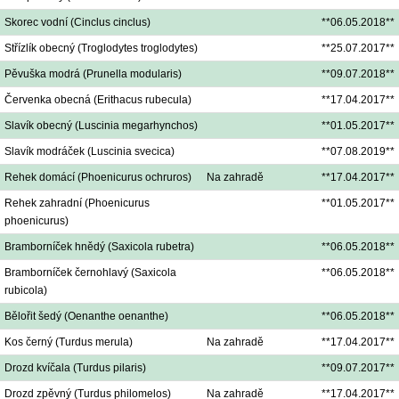
Skorec vodní (Cinclus cinclus)
**06.05.2018**
Střízlík obecný (Troglodytes troglodytes)
**25.07.2017**
Pěvuška modrá (Prunella modularis)
**09.07.2018**
Červenka obecná (Erithacus rubecula)
**17.04.2017**
Slavík obecný (Luscinia megarhynchos)
**01.05.2017**
Slavík modráček (Luscinia svecica)
**07.08.2019**
Rehek domácí (Phoenicurus ochruros)
Na zahradě
**17.04.2017**
Rehek zahradní (Phoenicurus
**01.05.2017**
phoenicurus)
Bramborníček hnědý (Saxicola rubetra)
**06.05.2018**
Bramborníček černohlavý (Saxicola
**06.05.2018**
rubicola)
Bělořit šedý (Oenanthe oenanthe)
**06.05.2018**
Kos černý (Turdus merula)
Na zahradě
**17.04.2017**
Drozd kvíčala (Turdus pilaris)
**09.07.2017**
Drozd zpěvný (Turdus philomelos)
Na zahradě
**17.04.2017**