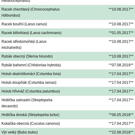
melanocephalus)
Racek chechtavý (Chroicocephalus
**10.08.2017**
ridibundus)
Racek bouřní (Larus canus)
**10.08.2017**
Racek bělohlavý (Larus cachinnans)
**01.05.2017**
Racek středomořský (Larus
**10.08.2017**
michahellis)
Rybák obecný (Sterna hirundo)
**10.08.2017**
Rybák bahenní (Chlidonias hybrida)
**07.08.2019**
Holub skalní/domácí (Columba livia)
**17.04.2017**
Holub doupňák (Columba oenas)
**17.04.2017**
Holub hřivnáč (Columba palumbus)
**17.04.2017**
Hrdlička zahradní (Streptopelia
**17.04.2017**
decaocto)
Hrdlička divoká (Streptopelia turtur)
**06.05.2018**
Kukačka obecná (Cuculus canorus)
**17.04.2017**
Výr velký (Bubo bubo)
**22.08.2018**