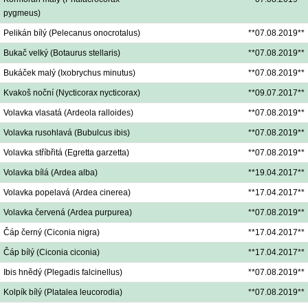
pygmeus)
Pelikán bílý (Pelecanus onocrotalus)
**07.08.2019**
Bukač velký (Botaurus stellaris)
**07.08.2019**
Bukáček malý (Ixobrychus minutus)
**07.08.2019**
Kvakoš noční (Nycticorax nycticorax)
**09.07.2017**
Volavka vlasatá (Ardeola ralloides)
**07.08.2019**
Volavka rusohlavá (Bubulcus ibis)
**07.08.2019**
Volavka stříbřitá (Egretta garzetta)
**07.08.2019**
Volavka bílá (Ardea alba)
**19.04.2017**
Volavka popelavá (Ardea cinerea)
**17.04.2017**
Volavka červená (Ardea purpurea)
**07.08.2019**
Čáp černý (Ciconia nigra)
**17.04.2017**
Čáp bílý (Ciconia ciconia)
**17.04.2017**
Ibis hnědý (Plegadis falcinellus)
**07.08.2019**
Kolpík bílý (Platalea leucorodia)
**07.08.2019**