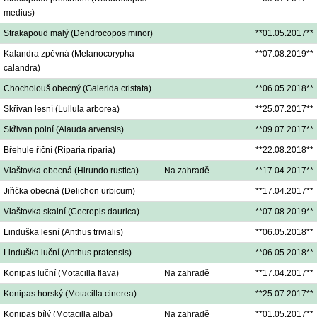
medius)
Strakapoud malý (Dendrocopos minor)
**01.05.2017**
Kalandra zpěvná (Melanocorypha
**07.08.2019**
calandra)
Chocholouš obecný (Galerida cristata)
**06.05.2018**
Skřivan lesní (Lullula arborea)
**25.07.2017**
Skřivan polní (Alauda arvensis)
**09.07.2017**
Břehule říční (Riparia riparia)
**22.08.2018**
Vlaštovka obecná (Hirundo rustica)
Na zahradě
**17.04.2017**
Jiřička obecná (Delichon urbicum)
**17.04.2017**
Vlaštovka skalní (Cecropis daurica)
**07.08.2019**
Linduška lesní (Anthus trivialis)
**06.05.2018**
Linduška luční (Anthus pratensis)
**06.05.2018**
Konipas luční (Motacilla flava)
Na zahradě
**17.04.2017**
Konipas horský (Motacilla cinerea)
**25.07.2017**
Konipas bílý (Motacilla alba)
Na zahradě
**01.05.2017**