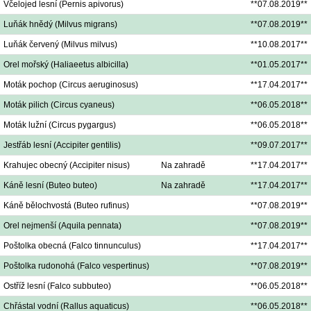
Včelojed lesní (Pernis apivorus)
**07.08.2019**
Luňák hnědý (Milvus migrans)
**07.08.2019**
Luňák červený (Milvus milvus)
**10.08.2017**
Orel mořský (Haliaeetus albicilla)
**01.05.2017**
Moták pochop (Circus aeruginosus)
**17.04.2017**
Moták pilich (Circus cyaneus)
**06.05.2018**
Moták lužní (Circus pygargus)
**06.05.2018**
Jestřáb lesní (Accipiter gentilis)
**09.07.2017**
Krahujec obecný (Accipiter nisus)
Na zahradě
**17.04.2017**
Káně lesní (Buteo buteo)
Na zahradě
**17.04.2017**
Káně bělochvostá (Buteo rufinus)
**07.08.2019**
Orel nejmenší (Aquila pennata)
**07.08.2019**
Poštolka obecná (Falco tinnunculus)
**17.04.2017**
Poštolka rudonohá (Falco vespertinus)
**07.08.2019**
Ostříž lesní (Falco subbuteo)
**06.05.2018**
Chřástal vodní (Rallus aquaticus)
**06.05.2018**