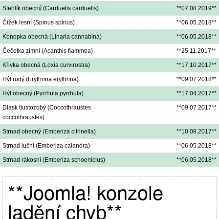
Stehlík obecný (Carduelis carduelis)
**07.08.2019**
Čížek lesní (Spinus spinus)
**06.05.2018**
Konopka obecná (Linaria cannabina)
**06.05.2018**
Čečetka zimní (Acanthis flammea)
**25.11.2017**
Křivka obecná (Loxia curvirostra)
**17.10.2017**
Hýl rudý (Erythrina erythrina)
**09.07.2018**
Hýl obecný (Pyrrhula pyrrhula)
**17.04.2017**
Dlask tlustozobý (Coccothraustes
**09.07.2017**
coccothraustes)
Strnad obecný (Emberiza citrinella)
**10.08.2017**
Strnad luční (Emberiza calandra)
**06.05.2018**
Strnad rákosní (Emberiza schoeniclus)
**06.05.2018**
**Joomla! konzole
ladění chyb**