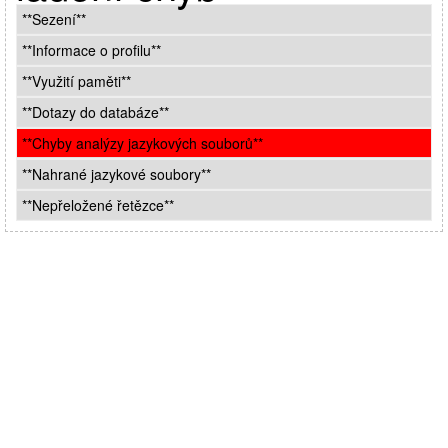
**Sezení**
**Informace o profilu**
**Využití paměti**
**Dotazy do databáze**
**Chyby analýzy jazykových souborů**
**Nahrané jazykové soubory**
**Nepřeložené řetězce**