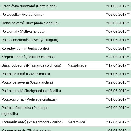
Zrzohlávka rudozobá (Netta rufina)
**01.05.2017**
Polák velký (Aythya ferina)
**02.05.2017**
Hohol severní (Bucephala clangula)
**06.05.2018**
Polák malý (Aythya nyroca)
**07.08.2019**
Polák chocholačka (Aythya fuligula)
**01.05.2017**
Koroptev polní (Perdix perdix)
**06.05.2018**
Křepelka polní (Coturnix coturnix)
**22.08.2018**
Bažant obecný (Phasianus colchicus)
Na zahradě
**17.04.2017**
Potáplice malá (Gavia stellata)
**01.05.2017**
Potáplice severní (Gavia arctica)
**22.08.2018**
Potápka malá (Tachybaptus ruficollis)
**06.05.2018**
Potápka roháč (Podiceps cristatus)
**01.05.2017**
Potápka černokrká (Podiceps
**07.08.2019**
nigricollis)
Kormorán velký (Phalacrocorax carbo)
Neratovice
**17.04.2017**
Kormorán malý (Phalacrocorax
**07.08.2019**