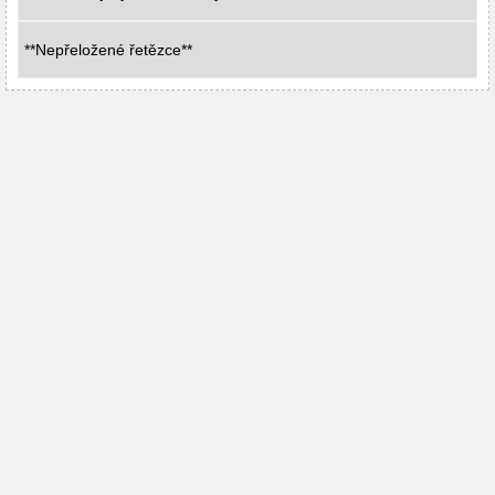
**Nepřeložené řetězce**