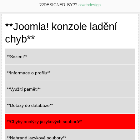
??DESIGNED_BY??
olwebdesign
**Joomla! konzole ladění
chyb**
**Sezení**
**Informace o profilu**
**Využití paměti**
**Dotazy do databáze**
**Chyby analýzy jazykových souborů**
**Nahrané jazykové soubory**