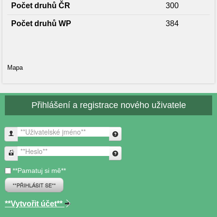
Počet druhů ČR
300
Počet druhů WP
384
Mapa
Přihlášení a registrace nového uživatele
**Uživatelské jméno**
**Heslo**
**Pamatuj si mě**
**PŘIHLÁSIT SE**
**Vytvořit účet**