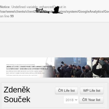
Notice
: Undefined variable: enhancedOutput in
/var/www/clients/client2/web45/web/plugins/system/GoogleAnalytics/Go
on line
99
Birdwatching, česky řekneme pozorování ptáků
„BIRDING JE LOV BEZ ZABÍJENÍ, HON BEZ OBĚTÍ, SBĚR BEZ ZAPLŇOVÁNÍ
VLASTNÍHO DOMU“ - MARK OBMASCIK, AUTOR KNIHY THE BIG YEAR
NAJEZDÍME ČASTO STOVKY KILOMETRŮ, ABYCHOM VIDĚLI DALŠÍ NOVÝ DRUH. ODNÁŠÍME SI NADŠENÍ,
RADOST, ZÁŽITKY, ALE I ZKLAMÁNÍ, POKUD NAŠE CESTA BYLA ZBYTEČNÁ, ALE PŘÍŠTĚ VYRÁŽÍME ZNOVU
Začít můžete v každém věku, podle svých možností, času...stojí to za to!
Zdeněk
ČR Life list
WP Life list
Souček
ČR Year list