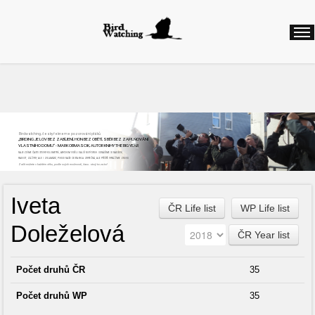
Birdwatching, česky řekneme pozorování ptáků
„BIRDING JE LOV BEZ ZABÍJENÍ, HON BEZ OBĚTÍ, SBĚR BEZ ZAPLŇOVÁNÍ
VLASTNÍHO DOMU“ - MARK OBMASCIK, AUTOR KNIHY THE BIG YEAR
NAJEZDÍME ČASTO STOVKY KILOMETRŮ, ABYCHOM VIDĚLI DALŠÍ NOVÝ DRUH. ODNÁŠÍME SI NADŠENÍ,
RADOST, ZÁŽITKY, ALE I ZKLAMÁNÍ, POKUD NAŠE CESTA BYLA ZBYTEČNÁ, ALE PŘÍŠTĚ VYRÁŽÍME ZNOVU
Začít můžete v každém věku, podle svých možností, času...stojí to za to!
Iveta
ČR Life list
WP Life list
Doleželová
ČR Year list
Počet druhů ČR
35
Počet druhů WP
35