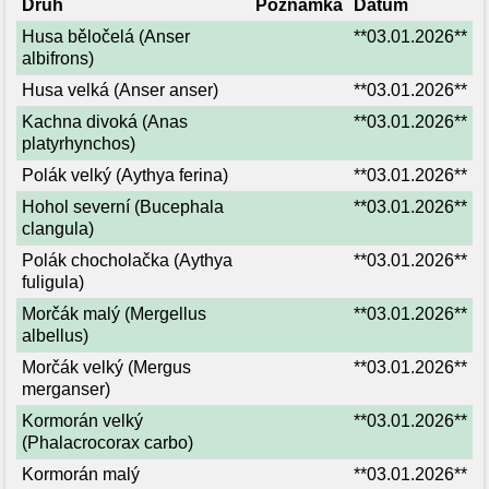
Druh
Poznámka
Datum
Husa běločelá (Anser
**03.01.2026**
albifrons)
Husa velká (Anser anser)
**03.01.2026**
Kachna divoká (Anas
**03.01.2026**
platyrhynchos)
Polák velký (Aythya ferina)
**03.01.2026**
Hohol severní (Bucephala
**03.01.2026**
clangula)
Polák chocholačka (Aythya
**03.01.2026**
fuligula)
Morčák malý (Mergellus
**03.01.2026**
albellus)
Morčák velký (Mergus
**03.01.2026**
merganser)
Kormorán velký
**03.01.2026**
(Phalacrocorax carbo)
Kormorán malý
**03.01.2026**