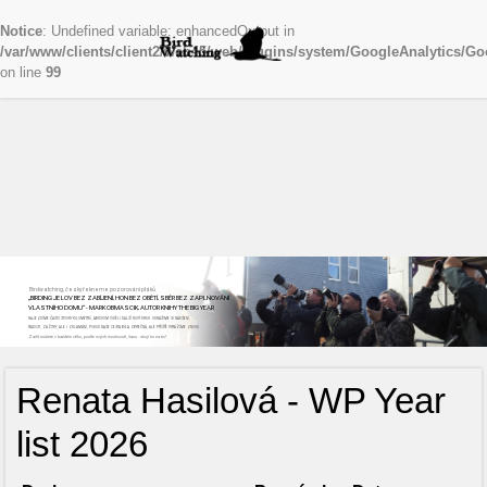
Notice
: Undefined variable: enhancedOutput in
/var/www/clients/client2/web45/web/plugins/system/GoogleAnalytics/Go
on line
99
Birdwatching, česky řekneme pozorování ptáků
„BIRDING JE LOV BEZ ZABÍJENÍ, HON BEZ OBĚTÍ, SBĚR BEZ ZAPLŇOVÁNÍ
VLASTNÍHO DOMU“ - MARK OBMASCIK, AUTOR KNIHY THE BIG YEAR
NAJEZDÍME ČASTO STOVKY KILOMETRŮ, ABYCHOM VIDĚLI DALŠÍ NOVÝ DRUH. ODNÁŠÍME SI NADŠENÍ,
RADOST, ZÁŽITKY, ALE I ZKLAMÁNÍ, POKUD NAŠE CESTA BYLA ZBYTEČNÁ, ALE PŘÍŠTĚ VYRÁŽÍME ZNOVU
Začít můžete v každém věku, podle svých možností, času...stojí to za to!
Renata Hasilová - WP Year
list 2026