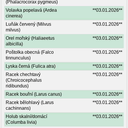
(Phalacrocorax pygmeus)
Volavka popelavá (Ardea
**03.01.2026**
cinerea)
Luňák červený (Milvus
**03.01.2026**
milvus)
Orel mořský (Haliaeetus
**03.01.2026**
albicilla)
Poštolka obecná (Falco
**03.01.2026**
tinnunculus)
Lyska černá (Fulica atra)
**03.01.2026**
Racek chechtavý
**03.01.2026**
(Chroicocephalus
ridibundus)
Racek bouřní (Larus canus)
**03.01.2026**
Racek bělohlavý (Larus
**03.01.2026**
cachinnans)
Holub skalní/domácí
**03.01.2026**
(Columba livia)