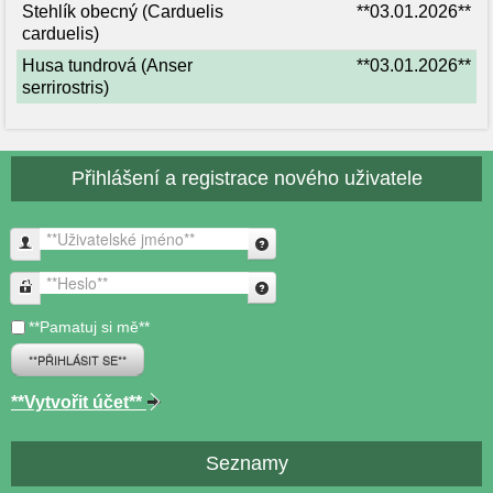
Stehlík obecný (Carduelis
**03.01.2026**
carduelis)
Husa tundrová (Anser
**03.01.2026**
serrirostris)
Přihlášení a registrace nového uživatele
**Uživatelské jméno**
**Heslo**
**Pamatuj si mě**
**PŘIHLÁSIT SE**
**Vytvořit účet**
Seznamy