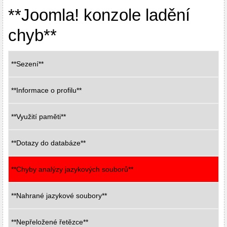
**Joomla! konzole ladění
chyb**
**Sezení**
**Informace o profilu**
**Využití paměti**
**Dotazy do databáze**
**Chyby analýzy jazykových souborů**
**Nahrané jazykové soubory**
**Nepřeložené řetězce**