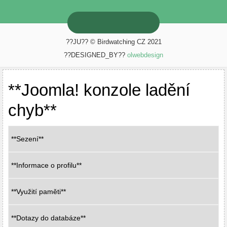
??JU?? © Birdwatching CZ 2021
??DESIGNED_BY??
olwebdesign
**Joomla! konzole ladění
chyb**
**Sezení**
**Informace o profilu**
**Využití paměti**
**Dotazy do databáze**