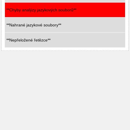
**Chyby analýzy jazykových souborů**
**Nahrané jazykové soubory**
**Nepřeložené řetězce**