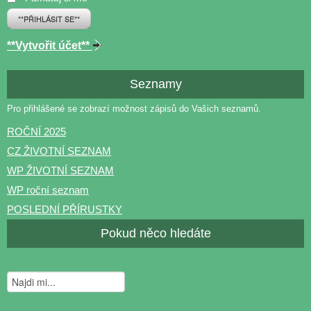
**PŘIHLÁSIT SE**
**Vytvořit účet**
Seznamy
Pro přihlášené se zobrazí možnost zápisů do Vašich seznamů.
ROČNÍ 2025
CZ ŽIVOTNÍ SEZNAM
WP ŽIVOTNÍ SEZNAM
WP roční seznam
POSLEDNÍ PŘÍRUSTKY
Pokud něco hledáte