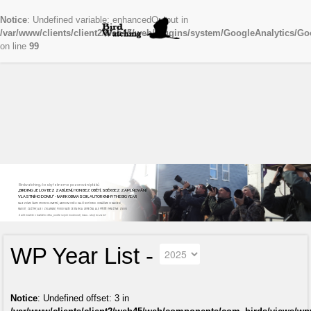
Notice
: Undefined variable: enhancedOutput in
/var/www/clients/client2/web45/web/plugins/system/GoogleAnalytics/Go
on line
99
Birdwatching, česky řekneme pozorování ptáků
„BIRDING JE LOV BEZ ZABÍJENÍ, HON BEZ OBĚTÍ, SBĚR BEZ ZAPLŇOVÁNÍ
VLASTNÍHO DOMU“ - MARK OBMASCIK, AUTOR KNIHY THE BIG YEAR
NAJEZDÍME ČASTO STOVKY KILOMETRŮ, ABYCHOM VIDĚLI DALŠÍ NOVÝ DRUH. ODNÁŠÍME SI NADŠENÍ,
RADOST, ZÁŽITKY, ALE I ZKLAMÁNÍ, POKUD NAŠE CESTA BYLA ZBYTEČNÁ, ALE PŘÍŠTĚ VYRÁŽÍME ZNOVU
Začít můžete v každém věku, podle svých možností, času...stojí to za to!
WP Year List -
Notice
: Undefined offset: 3 in