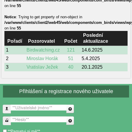
/var/www/clients/client2/web45/web/components/com_birds/views/wpye
on line
55
Notice
: Trying to get property of non-object in
/var/www/clients/client2/web45/web/components/com_birds/views/wpye
on line
55
Poslední
Pořadí
Pozorovatel
Počet
aktualizace
1
Birdwatching.cz
121
14.6.2025
2
Miroslav Horák
51
5.4.2025
3
Vratislav Ježek
40
20.1.2025
Přihlášení a registrace nového uživatele
**Uživatelské jméno**
**Heslo**
**Pamatuj si mě**