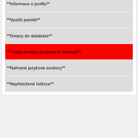
**Informace o profilu**
**Využití paměti**
**Dotazy do databáze**
**Chyby analýzy jazykových souborů**
**Nahrané jazykové soubory**
**Nepřeložené řetězce**