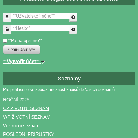
**Uživatelské jméno**
**Heslo**
**Pamatuj si mě**
**PŘIHLÁSIT SE**
**Vytvořit účet**
Seznamy
Pro přihlášené se zobrazí možnost zápisů do Vašich seznamů.
ROČNÍ 2025
CZ ŽIVOTNÍ SEZNAM
WP ŽIVOTNÍ SEZNAM
WP roční seznam
POSLEDNÍ PŘÍRUSTKY