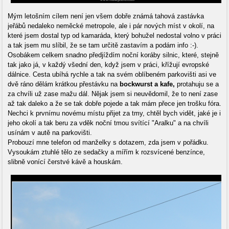
Mým letošním cílem není jen všem dobře známá tahová zastávka
jeřábů nedaleko neměcké metropole, ale i pár nových míst v okolí, na
které jsem dostal typ od kamaráda, který bohužel nedostal volno v práci
a tak jsem mu slíbil, že se tam určitě zastavím a podám info :-).
Osobákem celkem snadno předjíždím noční koráby silnic, které, stejně
tak jako já, v každý všední den, když jsem v práci, křížují evropské
dálnice. Cesta ubíhá rychle a tak na svém oblíbeném parkovišti asi ve
dvě ráno dělám krátkou přestávku na
bockwurst a kafe,
protahuju se a
za chvíli už zase mažu dál. Nějak jsem si neuvědomil, že to není zase
až tak daleko a že se tak dobře pojede a tak mám přece jen trošku fóra.
Nechci k prvnímu novému místu přijet za tmy, chtěl bych vidět, jaké je i
jeho okolí a tak beru za vděk noční tmou svítící "Aralku" a na chvíli
usínám v autě na parkovišti.
Probouzí mne telefon od manželky s dotazem, zda jsem v pořádku.
Vysoukám ztuhlé tělo ze sedačky a mířím k rozsvícené benzínce,
slibně vonící čerstvé kávě a houskám.