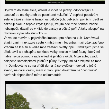
Dojíždím do staré aleje, odkud je vidět na jeřáby, odpočívající a
pasoucí se na zbytcích po posekané kukuřici. V popředí postává v
zelené trávě smíšené hejno hus běločelých, velkých i polních. Bedlivě
pozorují okolí a teprve když zjišťují, že jim ode mne nehrozí žádné
nebezpečí, dávají se v klidu do pastvy a očistě peří. A taky alespoň na
chvilinku vykouklo sluníčko ;-)!
Ve vsi se stavím u pojízdného imbissu pro něco na zub. Usměvavá
starší paní mi ukazuje cestu k místnímu infocentru, mají však zavřeno.
Vracím se k autu a vedle mne zastavil světlý opel.. Navzájem jsme se
představili a z chlapíka se klube velký znalec místní fauny, který mi
nabízí svoji pomoc a rady ohledně jeřábů v okolí. Moje auto, vzadu
polepené samolepkami jeřábů z půlky Evropy, mluvilo zřejmě za mne
:-). Domlouváme se na příští den a já se vydávám, dokud je ještě
světlo, na další cestu, mám v plánu před dojezdem na "nocoviště"
navštívit doporučené místo od kamaráda.