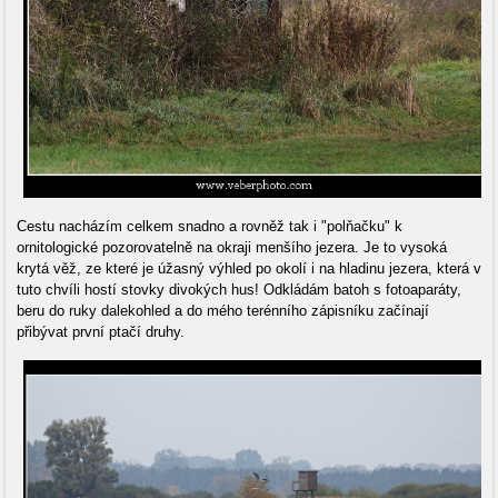
Cestu nacházím celkem snadno a rovněž tak i "polňačku" k
ornitologické pozorovatelně na okraji menšího jezera. Je to vysoká
krytá věž, ze které je úžasný výhled po okolí i na hladinu jezera, která v
tuto chvíli hostí stovky divokých hus! Odkládám batoh s fotoaparáty,
beru do ruky dalekohled a do mého terénního zápisníku začínají
přibývat první ptačí druhy.