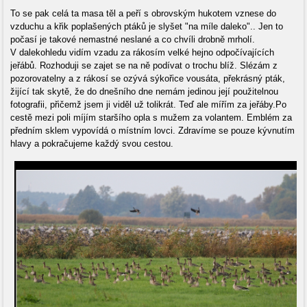
To se pak celá ta masa těl a peří s obrovským hukotem vznese do
vzduchu a křik poplašených ptáků je slyšet "na míle daleko".. Jen to
počasí je takové nemastné neslané a co chvíli drobně mrholí.
V dalekohledu vidím vzadu za rákosím velké hejno odpočívajících
jeřábů. Rozhoduji se zajet se na ně podívat o trochu blíž. Slézám z
pozorovatelny a z rákosí se ozývá sýkořice vousáta, překrásný pták,
žijící tak skytě, že do dnešního dne nemám jedinou její použitelnou
fotografii, přičemž jsem ji viděl už tolikrát. Teď ale mířím za jeřáby.Po
cestě mezi poli míjím staršího opla s mužem za volantem. Emblém za
předním sklem vypovídá o místním lovci. Zdravíme se pouze kývnutím
hlavy a pokračujeme každý svou cestou.