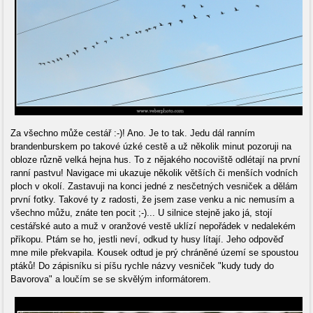
Za všechno může cestář :-)! Ano. Je to tak. Jedu dál ranním
brandenburskem po takové úzké cestě a už několik minut pozoruji na
obloze různě velká hejna hus. To z nějakého nocoviště odlétají na první
ranní pastvu! Navigace mi ukazuje několik větších či menších vodních
ploch v okolí. Zastavuji na konci jedné z nesčetných vesniček a dělám
první fotky. Takové ty z radosti, že jsem zase venku a nic nemusím a
všechno můžu, znáte ten pocit ;-)... U silnice stejně jako já, stojí
cestářské auto a muž v oranžové vestě uklízí nepořádek v nedalekém
příkopu. Ptám se ho, jestli neví, odkud ty husy lítají. Jeho odpověď
mne mile překvapila. Kousek odtud je prý chráněné území se spoustou
ptáků! Do zápisníku si píšu rychle názvy vesniček "kudy tudy do
Bavorova" a loučím se se skvělým informátorem.