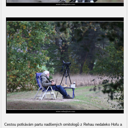
Cestou potkávám partu nadšených ornitologů z Rehau nedaleko Hofu a