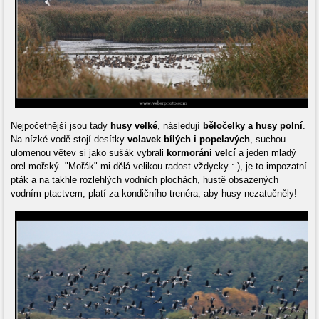
Nejpočetnější jsou tady
husy velké
, následují
běločelky a husy polní
.
Na nízké vodě stojí desítky
volavek bílých i popelavých
, suchou
ulomenou větev si jako sušák vybrali
kormoráni velcí
a jeden mladý
orel mořský. "Mořák" mi dělá velikou radost vždycky :-), je to impozatní
pták a na takhle rozlehlých vodních plochách, hustě obsazených
vodním ptactvem, platí za kondičního trenéra, aby husy nezatučněly!