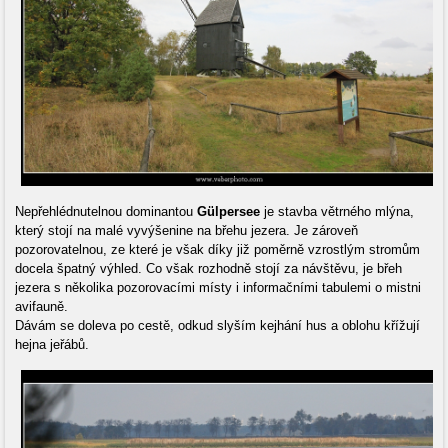
Nepřehlédnutelnou dominantou
Gülpersee
je stavba větrného mlýna,
který stojí na malé vyvýšenine na břehu jezera. Je zároveň
pozorovatelnou, ze které je však díky již poměrně vzrostlým stromům
docela špatný výhled. Co však rozhodně stojí za návštěvu, je břeh
jezera s několika pozorovacími místy i informačními tabulemi o mistni
avifauně.
Dávám se doleva po cestě, odkud slyším kejhání hus a oblohu křížují
hejna jeřábů.