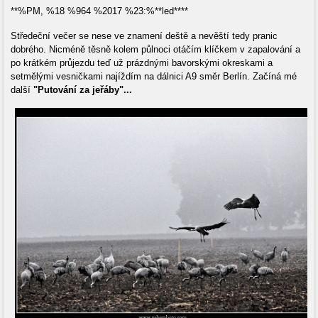
**%PM, %18 %964 %2017 %23:%**led****
Středeční večer se nese ve znamení deště a nevěští tedy pranic
dobrého. Nicméně těsně kolem půlnoci otáčím klíčkem v zapalování a
po krátkém průjezdu teď už prázdnými bavorskými okreskami a
setmělými vesničkami najíždím na dálnici A9 směr Berlín. Začíná mé
další
"Putování za jeřáby"...