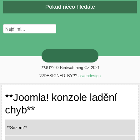
Pokud něco hledáte
??JU?? © Birdwatching CZ 2021
??DESIGNED_BY??
olwebdesign
**Joomla! konzole ladění
chyb**
**Sezení**