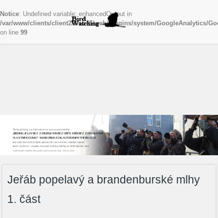
Notice
: Undefined variable: enhancedOutput in
/var/www/clients/client2/web45/web/plugins/system/GoogleAnalytics/Go
on line
99
Birdwatching, česky řekneme pozorování ptáků
„BIRDING JE LOV BEZ ZABÍJENÍ, HON BEZ OBĚTÍ, SBĚR BEZ ZAPLŇOVÁNÍ
VLASTNÍHO DOMU“ - MARK OBMASCIK, AUTOR KNIHY THE BIG YEAR
NAJEZDÍME ČASTO STOVKY KILOMETRŮ, ABYCHOM VIDĚLI DALŠÍ NOVÝ DRUH. ODNÁŠÍME SI NADŠENÍ,
RADOST, ZÁŽITKY, ALE I ZKLAMÁNÍ, POKUD NAŠE CESTA BYLA ZBYTEČNÁ, ALE PŘÍŠTĚ VYRÁŽÍME ZNOVU
Začít můžete v každém věku, podle svých možností, času...stojí to za to!
Jeřáb popelavý a brandenburské mlhy
1. část