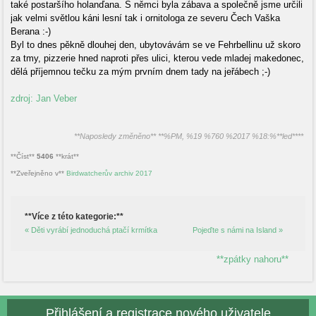
také postaršího holanďana. S němci byla zábava a společně jsme určili
jak velmi světlou káni lesní tak i ornitologa ze severu Čech Vaška
Berana :-)
Byl to dnes pěkně dlouhej den, ubytovávám se ve Fehrbellinu už skoro
za tmy, pizzerie hned naproti přes ulici, kterou vede mladej makedonec,
dělá příjemnou tečku za mým prvním dnem tady na jeřábech ;-)
zdroj: Jan Veber
**Naposledy změněno** **%PM, %19 %760 %2017 %18:%**led****
**Číst**
5406
**krát**
**Zveřejněno v**
Birdwatcherův archiv 2017
**Více z této kategorie:**
« Děti vyrábí jednoduchá ptačí krmítka
Pojeďte s námi na Island »
**zpátky nahoru**
Přihlášení a registrace nového uživatele