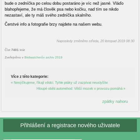
bude o zedníčka po celou dobu postaráno je víc než jasné. Vláďo
blahopřejeme, že má člověk psa nebo kočku, nad tím se nikdo
nezastaví, ale ty máš svého zedníčka skalního.
Čerstvé info a fotografie brzy najdete na našem webu.
Naposledy změněno středa, 20 listopad 2019 08:30
Číst
7401
krát
Zveřejněno v
Birdwatcherův archiv 2019
Více z této kategorie:
« Nesýčkujeme, říkají vědci. Tyhle ptáky už zazpívat neuslyšíte
Hloupé oběti autonehod: Větší mozek v provozu pomáhá »
zpátky nahoru
Přihlášení a registrace nového uživatele