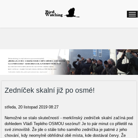
Birdwatching, česky řekneme pozorování ptáků
„BIRDING JE LOV BEZ ZABÍJENÍ, HON BEZ OBĚTÍ, SBĚR BEZ ZAPLŇOVÁNÍ
VLASTNÍHO DOMU“ - MARK OBMASCIK, AUTOR KNIHY THE BIG YEAR
NAJEZDÍME ČASTO STOVKY KILOMETRŮ, ABYCHOM VIDĚLI DALŠÍ NOVÝ DRUH. ODNÁŠÍME SI NADŠENÍ,
RADOST, ZÁŽITKY, ALE I ZKLAMÁNÍ, POKUD NAŠE CESTA BYLA ZBYTEČNÁ, ALE PŘÍŠTĚ VYRÁŽÍME ZNOVU
Začít můžete v každém věku, podle svých možností, času...stojí to za to!
Zedníček skalní již po osmé!
středa, 20 listopad 2019 08:27
Nemožné se stalo skutečností - merklínský zedníček skalní začíná pod
dohledem Vláďi Teplého OSMOU sezónu!! Je to pár minut co přiletěl na
své zimoviště. Že jde o stále toho samého zedníčka je patrné z jeho
chování, kdy neomylně obhlídnul obě místa, kde dostával červy. Že