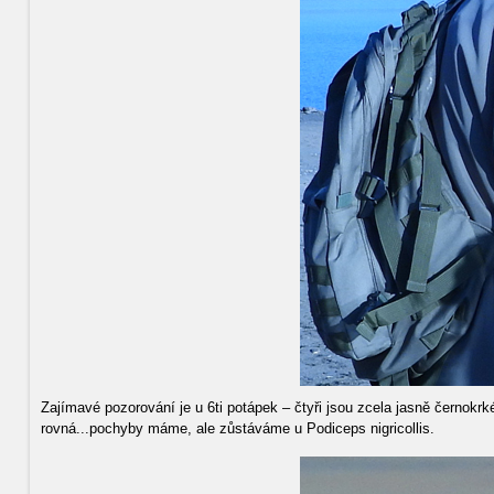
Zajímavé pozorování je u 6ti potápek – čtyři jsou zcela jasně černokr
rovná...pochyby máme, ale zůstáváme u Podiceps nigricollis.