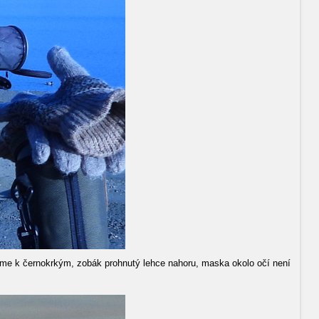
adíme k černokrkým, zobák prohnutý lehce nahoru, maska okolo očí není