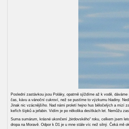
Poslední zastávkou jsou Poláky, opatrně sjíždíme až k vodě, dáváme p
čas, kávu a vánoční cukroví, než se pustíme to výzkumu hladiny. Nedal
Jinak nic vzácnějšího. Nad námi proletí hejno hus běločelých a mizí z
keřích šípků a jeřabin. Vidím je po několika desítkách let. Nemůžu za
Suma sumárum, krásné ukončení „birdovského“ roku, celkem jsem letos
dropa na Moravě. Odpor k D1 je u mne stále víc než silný. Čeká mě ok