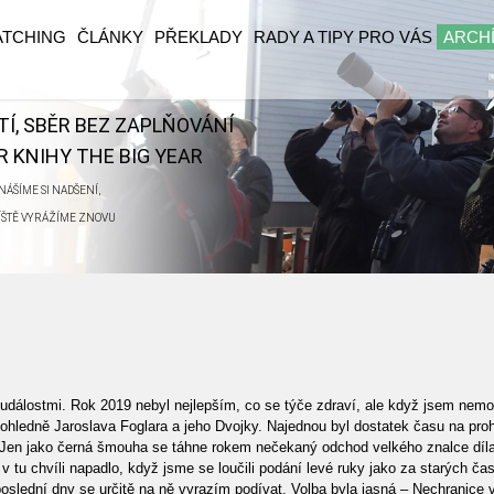
ATCHING
ČLÁNKY
PŘEKLADY
RADY A TIPY PRO VÁS
ARCH
ĚTÍ, SBĚR BEZ ZAPLŇOVÁNÍ
 KNIHY THE BIG YEAR
ÁŠÍME SI NADŠENÍ,
ŘÍŠTĚ VYRÁŽÍME ZNOVU
i událostmi. Rok 2019 nebyl nejlepším, co se týče zdraví, ale když jsem nemo
tů ohledně Jaroslava Foglara a jeho Dvojky. Najednou byl dostatek času na 
m. Jen jako černá šmouha se táhne rokem nečekaný odchod velkého znalce díl
tu chvíli napadlo, když jsme se loučili podání levé ruky jako za starých časů
oslední dny se určitě na ně vyrazím podívat. Volba byla jasná – Nechranice