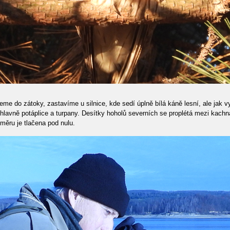
e do zátoky, zastavíme u silnice, kde sedí úplně bílá káně lesní, ale jak vy
lavně potáplice a turpany. Desítky hoholů severních se proplétá mezi kachnam
oměru je tlačena pod nulu.