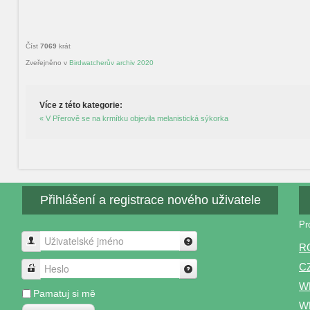
Číst
7069
krát
Zveřejněno v
Birdwatcherův archiv 2020
Více z této kategorie:
« V Přerově se na krmítku objevila melanistická sýkorka
Přihlášení a registrace nového uživatele
Pr
Uživatelské jméno
R
C
Heslo
W
Pamatuj si mě
WP