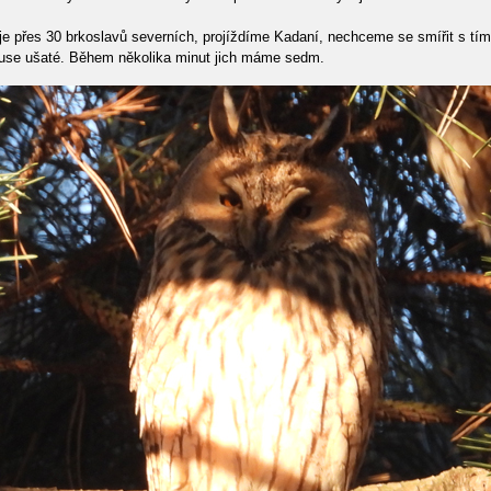
e přes 30 brkoslavů severních, projíždíme Kadaní, nechceme se smířit s tí
louse ušaté. Během několika minut jich máme sedm.