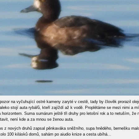
ozor na vyčuhující ostré kameny zaryté v cestě, tady by člověk prorazil ole
eko stojí auta rybářů, kteří zajíždí až k vodě. Proplétáme se mezi nimi a míř
a horizontem. Suma sumárum ještě tři druhy pro letošní rok a to netuším, že 
stavit, není kde a za mnou se ženou auta.
 z nových druhů zapsal pěnkaváka sněžního, supa hnědého, bernešku malou, 
olo 100 kilásků domů, sahám po aiudio knize a cesta ubíhá...