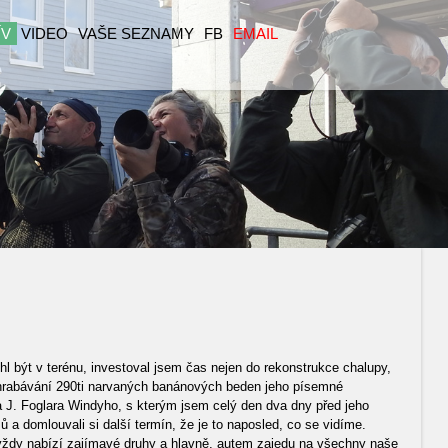
ÍV
VIDEO
VAŠE SEZNAMY
FB
EMAIL
hl být v terénu, investoval jsem čas nejen do rekonstrukce chalupy,
prohrabávání 290ti narvaných banánových beden jeho písemné
a J. Foglara Windyho, s kterým jsem celý den dva dny před jeho
 a domlouvali si další termín, že je to naposled, co se vidíme.
 vždy nabízí zajímavé druhy a hlavně, autem zajedu na všechny naše