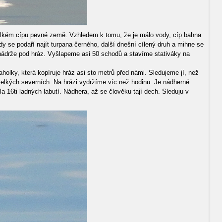
velkém cípu pevné země. Vzhledem k tomu, že je málo vody, cíp bahna
y se podaří najít turpana černého, další dnešní cílený druh a mihne se
o nádrže pod hráz. Vyšlapeme asi 50 schodů a stavíme stativáky na
holky, která kopíruje hráz asi sto metrů před námi. Sledujeme jí, než
 velkých severních. Na hrázi vydržíme víc než hodinu. Je nádherné
a 16ti ladných labutí. Nádhera, až se člověku tají dech. Sleduju v