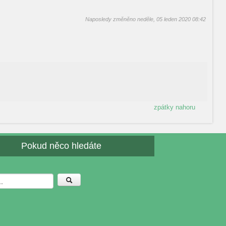
Naposledy změněno neděle, 05 leden 2020 08:42
zpátky nahoru
Pokud něco hledáte