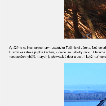
Vyrážíme na Nechranice, první zastávka Tušimická zátoka. Než dojedem
Tušimická zátoka je plná kachen, v dálce jsou stovky racků. Hledáme h
neobratných rybářů, kterých je překvapivě dost a dost, i když rtuť tepl