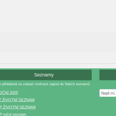
Seznamy
o přihlášené se zobrazí možnost zápisů do Vašich seznamů.
OČNÍ 2025
Z ŽIVOTNÍ SEZNAM
P ŽIVOTNÍ SEZNAM
 roční seznam