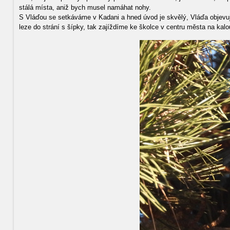
stálá místa, aniž bych musel namáhat nohy.
S Vláďou se setkáváme v Kadani a hned úvod je skvělý, Vláďa objevuj
leze do strání s šípky, tak zajíždíme ke školce v centru města na ka