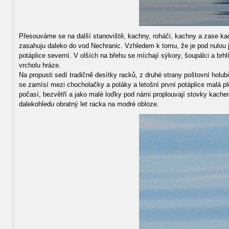
Přesouváme se na další stanoviště, kachny, roháči, kachny a zase ka
zasahuju daleko do vod Nechranic. Vzhledem k tomu, že je pod nulou je
potáplice severní. V olších na břehu se míchají sýkory, šoupálci a br
vrcholu hráze.
Na propusti sedí tradičně desítky racků, z druhé strany poštovní holub
se zamísí mezi chocholačky a poláky a letošní první potáplice malá pl
počasí, bezvětří a jako malé loďky pod námi proplouvají stovky kachen 
dalekohledu obratný let racka na modré obloze.