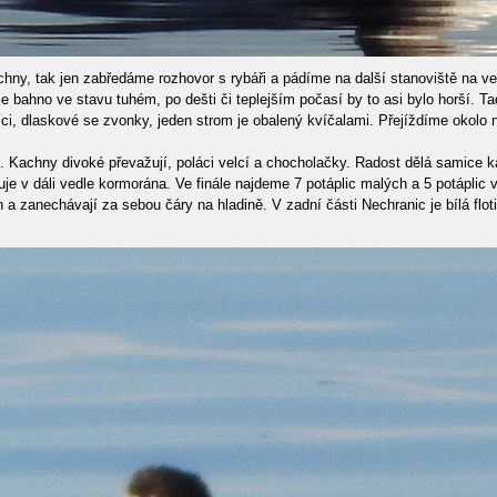
chny, tak jen zabředáme rozhovor s rybáři a pádíme na další stanoviště na 
 bahno ve stavu tuhém, po dešti či teplejším počasí by to asi bylo horší. Tad
hlíci, dlaskové se zvonky, jeden strom je obalený kvíčalami. Přejíždíme okol
i. Kachny divoké převažují, poláci velcí a chocholačky. Radost dělá samice ka
uje v dáli vedle kormorána. Ve finále najdeme 7 potáplic malých a 5 potáplic
a zanechávají za sebou čáry na hladině. V zadní části Nechranic je bílá flotil