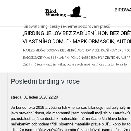
BIRDW
Birdwatching, česky řekneme pozorování ptáků
„BIRDING JE LOV BEZ ZABÍJENÍ, HON BEZ OB
VLASTNÍHO DOMU“ - MARK OBMASCIK, AUTOR
NAJEZDÍME ČASTO STOVKY KILOMETRŮ, ABYCHOM VIDĚLI DALŠÍ NOVÝ DRUH. ODN
RADOST, ZÁŽITKY, ALE I ZKLAMÁNÍ, POKUD NAŠE CESTA BYLA ZBYTEČNÁ, ALE P
Začít můžete v každém věku, podle svých možností, času...stojí to za to!
Poslední birding v roce
středa, 01 leden 2020 22:20
Je konec roku 2019 a většina lidí v tento čas bilancuje nad uplynulým
jako stavební dozor, ale markantně jsem obohatil moji sbírku artefak
pozůstalosti a já se dostal k materiálům, až mi často šla hlava kole
nečekaným odchodem třídil písemné materiály právě o JF...koho by to v 
Tím, že jsem ptáčky zpěváčky poměrně zanedbával, jsem si řekl, že p