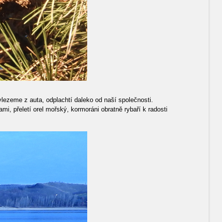
lezeme z auta, odplachtí daleko od naší společnosti.
i, přeletí orel mořský, kormoráni obratně rybaří k radosti