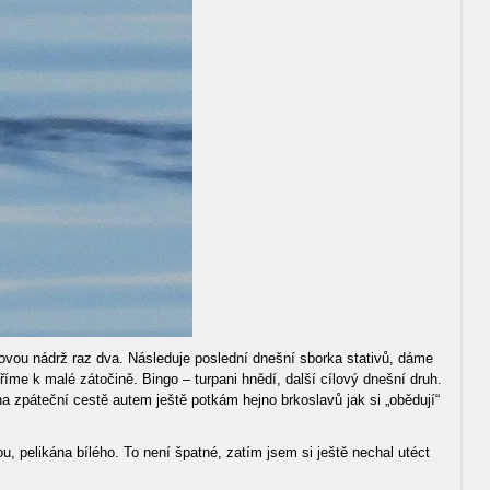
jovou nádrž raz dva. Následuje poslední dnešní sborka stativů, dáme
íme k malé zátočině. Bingo – turpani hnědí, další cílový dnešní druh.
na zpáteční cestě autem ještě potkám hejno brkoslavů jak si „obědují“
pelikána bílého. To není špatné, zatím jsem si ještě nechal utéct