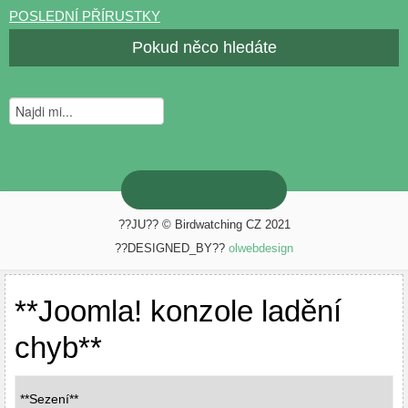
POSLEDNÍ PŘÍRUSTKY
Pokud něco hledáte
??JU?? © Birdwatching CZ 2021
??DESIGNED_BY??
olwebdesign
**Joomla! konzole ladění
chyb**
**Sezení**