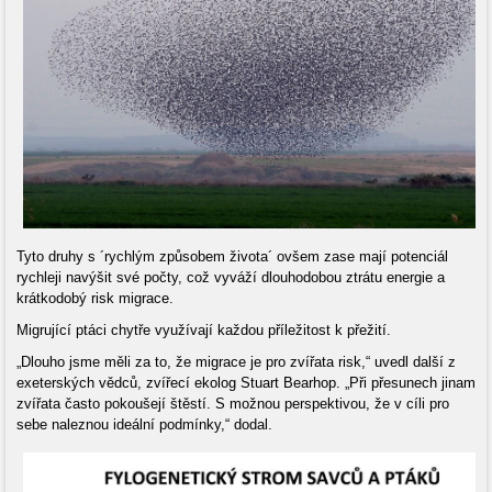
Tyto druhy s ´rychlým způsobem života´ ovšem zase mají potenciál
rychleji navýšit své počty, což vyváží dlouhodobou ztrátu energie a
krátkodobý risk migrace.
Migrující ptáci chytře využívají každou příležitost k přežití.
„Dlouho jsme měli za to, že migrace je pro zvířata risk,“ uvedl další z
exeterských vědců, zvířecí ekolog Stuart Bearhop. „Při přesunech jinam
zvířata často pokoušejí štěstí. S možnou perspektivou, že v cíli pro
sebe naleznou ideální podmínky,“ dodal.