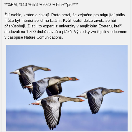
**%PM, %13 %673 %2020 %16:%**pro****
Žijí rychle, krátce a riskují. Proto hrozí, že zejména pro migrující ptáky
může být měnící se klima fatální. Kvůli kratší délce života se hůř
přizpůsobují. Zjistili to experti z univerzity v anglickém Exeteru, kteří
studovali na 1 300 druhů savců a ptáků. Výsledky zveřejnili v odborném
v časopise Nature Comunications.