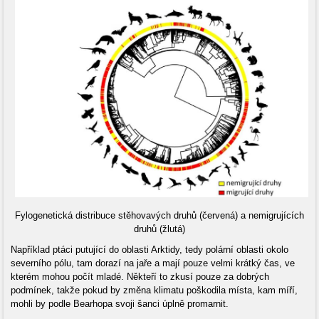
Fylogenetická distribuce stěhovavých druhů (červená) a nemigrujících
druhů (žlutá)
Například ptáci putující do oblasti Arktidy, tedy polární oblasti okolo
severního pólu, tam dorazí na jaře a mají pouze velmi krátký čas, ve
kterém mohou počít mladé. Někteří to zkusí pouze za dobrých
podmínek, takže pokud by změna klimatu poškodila místa, kam míří,
mohli by podle Bearhopa svoji šanci úplně promarnit.