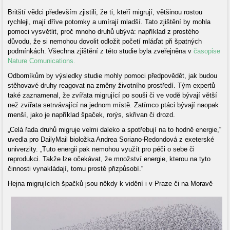
Britští vědci především zjistili, že ti, kteří migrují, většinou rostou
rychleji, mají dříve potomky a umírají mladší. Tato zjištění by mohla
pomoci vysvětlit, proč mnoho druhů ubývá: například z prostého
důvodu, že si nemohou dovolit odložit početí mláďat při špatných
podmínkách. Všechna zjištění z této studie byla zveřejněna v
časopise
Nature Comunications.
Odborníkům by výsledky studie mohly pomoci předpovědět, jak budou
stěhovavé druhy reagovat na změny životního prostředí. Tým expertů
také zaznamenal, že zvířata migrující po souši či ve vodě bývají větší
než zvířata setrvávající na jednom místě. Zatímco ptáci bývají naopak
menší, jako je například špaček, rorýs, skřivan či drozd.
„Celá řada druhů migruje velmi daleko a spotřebují na to hodně energie,“
uvedla pro DailyMail bioložka Andrea Soriano-Redondová z exeterské
univerzity. „Tuto energii pak nemohou využít pro péči o sebe či
reprodukci. Takže lze očekávat, že množství energie, kterou na tyto
činnosti vynakládají, tomu prostě přizpůsobí.“
Hejna migrujících špačků jsou někdy k vidění i v Praze či na Moravě