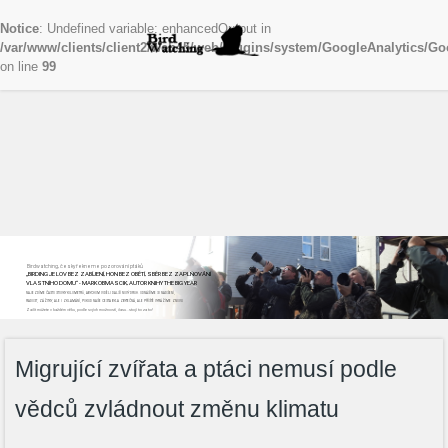
Notice
: Undefined variable: enhancedOutput in
/var/www/clients/client2/web45/web/plugins/system/GoogleAnalytics/Go
on line
99
Birdwatching, česky řekneme pozorování ptáků
„BIRDING JE LOV BEZ ZABÍJENÍ, HON BEZ OBĚTÍ, SBĚR BEZ ZAPLŇOVÁNÍ
VLASTNÍHO DOMU“ - MARK OBMASCIK, AUTOR KNIHY THE BIG YEAR
NAJEZDÍME ČASTO STOVKY KILOMETRŮ, ABYCHOM VIDĚLI DALŠÍ NOVÝ DRUH. ODNÁŠÍME SI NADŠENÍ,
RADOST, ZÁŽITKY, ALE I ZKLAMÁNÍ, POKUD NAŠE CESTA BYLA ZBYTEČNÁ, ALE PŘÍŠTĚ VYRÁŽÍME ZNOVU
Začít můžete v každém věku, podle svých možností, času...stojí to za to!
Migrující zvířata a ptáci nemusí podle
vědců zvládnout změnu klimatu