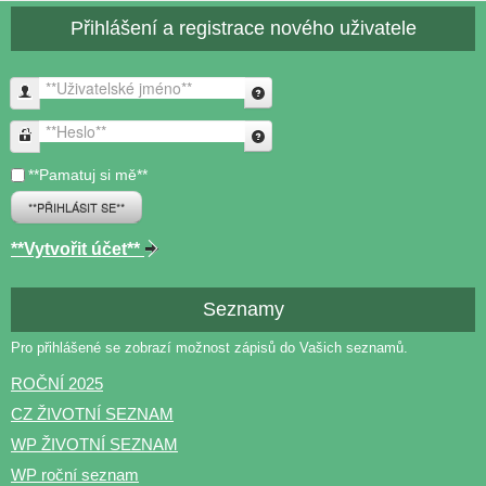
Přihlášení a registrace nového uživatele
**Uživatelské jméno**
**Heslo**
**Pamatuj si mě**
**PŘIHLÁSIT SE**
**Vytvořit účet**
Seznamy
Pro přihlášené se zobrazí možnost zápisů do Vašich seznamů.
ROČNÍ 2025
CZ ŽIVOTNÍ SEZNAM
WP ŽIVOTNÍ SEZNAM
WP roční seznam