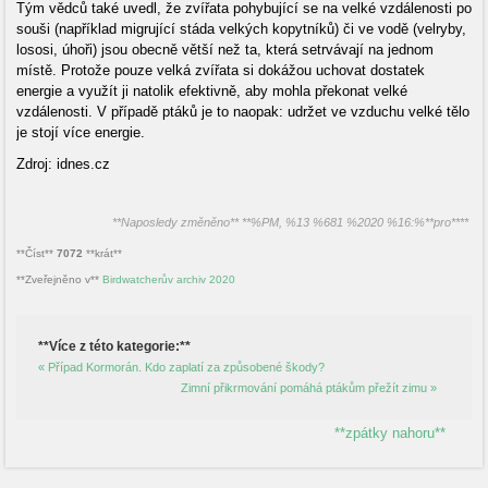
Tým vědců také uvedl, že zvířata pohybující se na velké vzdálenosti po
souši (například migrující stáda velkých kopytníků) či ve vodě (velryby,
lososi, úhoři) jsou obecně větší než ta, která setrvávají na jednom
místě. Protože pouze velká zvířata si dokážou uchovat dostatek
energie a využít ji natolik efektivně, aby mohla překonat velké
vzdálenosti. V případě ptáků je to naopak: udržet ve vzduchu velké tělo
je stojí více energie.
Zdroj: idnes.cz
**Naposledy změněno** **%PM, %13 %681 %2020 %16:%**pro****
**Číst**
7072
**krát**
**Zveřejněno v**
Birdwatcherův archiv 2020
**Více z této kategorie:**
« Případ Kormorán. Kdo zaplatí za způsobené škody?
Zimní přikrmování pomáhá ptákům přežít zimu »
**zpátky nahoru**