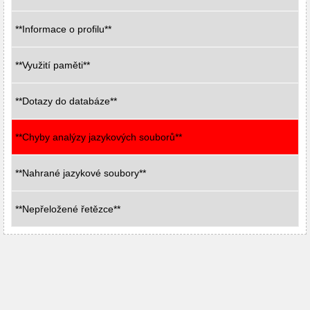
**Informace o profilu**
**Využití paměti**
**Dotazy do databáze**
**Chyby analýzy jazykových souborů**
**Nahrané jazykové soubory**
**Nepřeložené řetězce**