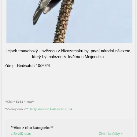
Lejsek tmavoboký - hvězdou v Nizozemsku byl první národní nálezem,
který byl nalezen 5. května u Meijendelu.
Zdroj - Birdwatch 10/2024
**Číst**
5751
**krát**
**Zveřejněno v**
Rarity Western Palearctic 2024
**Více z této kategorie:**
« Skvělý start
Zimní lahůdky »