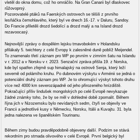
vletěl do okna domu, což ho omráčilo. Na Gran Canarii byl dlaskovec
růžovoprsý.
Pozorovatelé ptáků na Faerských ostrovech se těšili z prvního
lesňáčka černohlavého, který byl ve dnech 16.-17. v Daluru, Sandoy.
Do Francie přiletěli drozd šedolící a drozd malý a na Island drozd
rezavoocasý.
Nejnovější zprávy o dospělém lejsku tmavobokém v Holandsku
přilákaly 5. twichtery z celé Evropy k zalesněné duně poblíž Meijendel.
To znamenalo třetí záznam pro WP po prvním v zimním šatu na Islandu
v r. 2012 a v Norsku v r. 2023. Senzační zpráva přišla 19. z Norska,
kde byl spatřen zřejmě sup himalajský na ostrově Senja, který leží
severně od polárního kruhu. Po dubnovém výskytu v Arménii se jedná o
potenciální druhý záznam pro WP. Je to ohromující výskyt tohoto druhu
více než 4000 km severozápadně od jeho přirozeného hnízdiště.
Pokračující příliv lindušek mongolských po celé Evropě nevykazuje
žádné známky toho, že by se měl v dohledné době zpomalit. Během
října jich v Nizozemsku bylo nevídaných sedm, čtyři se objevily ve
Francii a jednotlivé kusy v Německu, Norsku, Itálii a Kuvajtu. 31. byla
jedna nalezena ve španělském Tourinanu.
Během zimy budou pravděpodobně objeveny další. Podzim se stává
rekordním pro strnada olivového v celé Evropě. První belgický byl