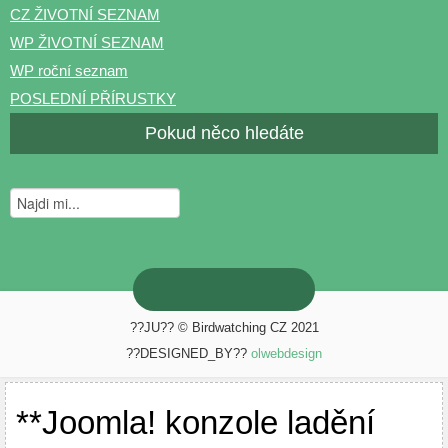
CZ ŽIVOTNÍ SEZNAM
WP ŽIVOTNÍ SEZNAM
WP roční seznam
POSLEDNÍ PŘÍRUSTKY
Pokud něco hledáte
??JU?? © Birdwatching CZ 2021
??DESIGNED_BY??
olwebdesign
**Joomla! konzole ladění