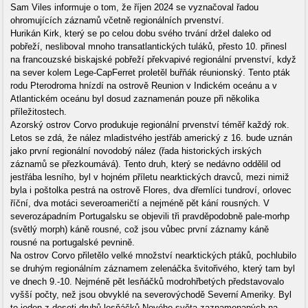
Sam Viles informuje o tom, že říjen 2024 se vyznačoval řadou
ohromujících záznamů včetně regionálních prvenství.
Hurikán Kirk, který se po celou dobu svého trvání držel daleko od
pobřeží, nesliboval mnoho transatlantických tuláků, přesto 10. přinesl
na francouzské biskajské pobřeží překvapivé regionální prvenství, když
na sever kolem Lege-CapFerret proletěl buřňák réunionský. Tento pták
rodu Pterodroma hnízdí na ostrově Reunion v Indickém oceánu a v
Atlantickém oceánu byl dosud zaznamenán pouze při několika
příležitostech.
Azorský ostrov Corvo produkuje regionální prvenství téměř každý rok.
Letos se zdá, že nález mladistvého jestřáb americký z 16. bude uznán
jako první regionální novodobý nález (řada historických irských
záznamů se přezkoumává). Tento druh, který se nedávno oddělil od
jestřába lesního, byl v hojném příletu nearktických dravců, mezi nimiž
byla i poštolka pestrá na ostrově Flores, dva dřemlíci tundroví, orlovec
říční, dva motáci severoameričtí a nejméně pět kání rousných. V
severozápadním Portugalsku se objevili tři pravděpodobně pale-morhp
(světlý morph) káně rousné, což jsou vůbec první záznamy káně
rousné na portugalské pevnině.
Na ostrov Corvo přiletělo velké množství nearktických ptáků, pochlubilo
se druhým regionálním záznamem zelenáčka švitořivého, který tam byl
ve dnech 9.-10. Nejméně pět lesňáčků modrohřbetých představovalo
vyšší počty, než jsou obvyklé na severovýchodě Severní Ameriky. Byl
to jeden z deseti druhů lesňáčků Nového světa zaznamenaných na