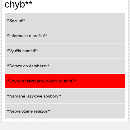
chyb**
**Sezení**
**Informace o profilu**
**Využití paměti**
**Dotazy do databáze**
**Chyby analýzy jazykových souborů**
**Nahrané jazykové soubory**
**Nepřeložené řetězce**