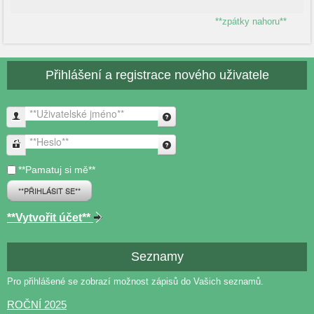
**zpátky nahoru**
Přihlášení a registrace nového uživatele
**Uživatelské jméno**
**Heslo**
**Pamatuj si mě**
**PŘIHLÁSIT SE**
**Vytvořit účet**
Seznamy
Pro přihlášené se zobrazí možnost zápisů do Vašich seznamů.
ROČNÍ 2025