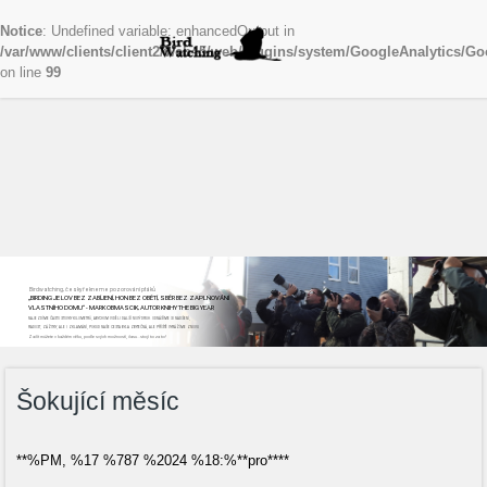
Notice
: Undefined variable: enhancedOutput in
/var/www/clients/client2/web45/web/plugins/system/GoogleAnalytics/Go
on line
99
Birdwatching, česky řekneme pozorování ptáků
„BIRDING JE LOV BEZ ZABÍJENÍ, HON BEZ OBĚTÍ, SBĚR BEZ ZAPLŇOVÁNÍ
VLASTNÍHO DOMU“ - MARK OBMASCIK, AUTOR KNIHY THE BIG YEAR
NAJEZDÍME ČASTO STOVKY KILOMETRŮ, ABYCHOM VIDĚLI DALŠÍ NOVÝ DRUH. ODNÁŠÍME SI NADŠENÍ,
RADOST, ZÁŽITKY, ALE I ZKLAMÁNÍ, POKUD NAŠE CESTA BYLA ZBYTEČNÁ, ALE PŘÍŠTĚ VYRÁŽÍME ZNOVU
Začít můžete v každém věku, podle svých možností, času...stojí to za to!
Šokující měsíc
**%PM, %17 %787 %2024 %18:%**pro****