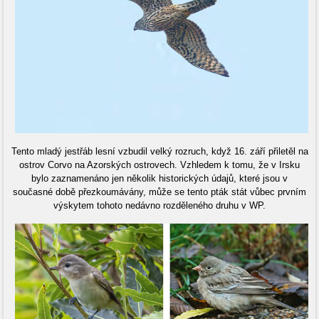
Tento mladý jestřáb lesní vzbudil velký rozruch, když 16. září přiletěl na
ostrov Corvo na Azorských ostrovech. Vzhledem k tomu, že v Irsku
bylo zaznamenáno jen několik historických údajů, které jsou v
současné době přezkoumávány, může se tento pták stát vůbec prvním
výskytem tohoto nedávno rozděleného druhu v WP.