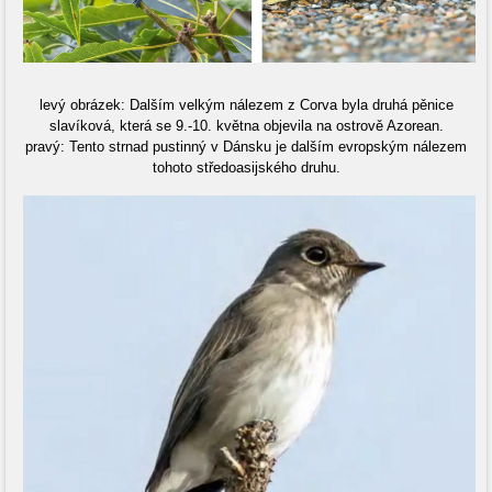
levý obrázek: Dalším velkým nálezem z Corva byla druhá pěnice
slavíková, která se 9.-10. května objevila na ostrově Azorean.
pravý: Tento strnad pustinný v Dánsku je dalším evropským nálezem
tohoto středoasijského druhu.