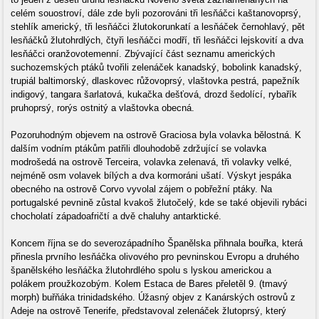
celém souostroví, dále zde byli pozorováni tři lesňáčci kaštanovoprsý,
stehlík americký, tři lesňáčci žlutokorunkatí a lesňáček černohlavý, pět
lesňáčků žlutohrdlých, čtyři lesňáčci modří, tři lesňáčci lejskovití a dva
lesňáčci oranžovotemenní. Zbývající část seznamu amerických
suchozemských ptáků tvořili zelenáček kanadský, bobolink kanadský,
trupiál baltimorský, dlaskovec růžovoprsý, vlaštovka pestrá, papežník
indigový, tangara šarlatová, kukačka dešťová, drozd šedolící, rybařík
pruhoprsý, rorýs ostnitý a vlaštovka obecná.
Pozoruhodným objevem na ostrově Graciosa byla volavka bělostná. K
dalším vodním ptákům patřili dlouhodobě zdržující se volavka
modrošedá na ostrově Terceira, volavka zelenavá, tři volavky velké,
nejméně osm volavek bílých a dva kormoráni ušatí. Výskyt jespáka
obecného na ostrově Corvo vyvolal zájem o pobřežní ptáky. Na
portugalské pevnině zůstal kvakoš žlutočelý, kde se také objevili rybáci
chocholatí západoafričtí a dvě chaluhy antarktické.
Koncem října se do severozápadního Španělska přihnala bouřka, která
přinesla prvního lesňáčka olivového pro pevninskou Evropu a druhého
španělského lesňáčka žlutohrdlého spolu s lyskou americkou a
polákem proužkozobým. Kolem Estaca de Bares přeletěl 9. (tmavý
morph) buřňáka trinidadského. Úžasný objev z Kanárských ostrovů z
Adeje na ostrově Tenerife, představoval zelenáček žlutoprsý, který