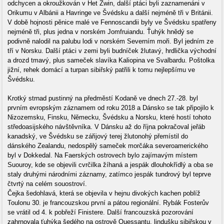
odchycen a okroužkován v Het Zwin, další ptáci byli zaznamenáni v
Orikumu v Albánii a Havringe ve Švédsku a další nejméně tři v Británii.
V době hojnosti pěnice malé ve Fennoscandii byly ve Švédsku spatřeny
nejméně tři, plus jedna v norském Jomfruiandu. Ťuhýk hnědý se
podivně nalodil na palubu lodi v norském Severním moři. Byl jedním ze
tří v Norsku. Další ptáci v zemi byli budníček žlutavý, hrdlička východní
a drozd tmavý, plus sameček slavíka Kaliopina ve Svalbardu. Poštolka
jižní, rehek domácí a turpan sibiřský patřili k tomu nejlepšímu ve
Švédsku.
Krotký strnad pustinný na předměstí Kodaně ve dnech 27.-28. byl
prvním evropským záznamem od roku 2018 a Dánsko se tak připojilo k
Nizozemsku, Finsku, Německu, Švédsku a Norsku, které hostí tohoto
středoasijského návštěvníka. V Dánsku až do října pokračoval jeřáb
kanadský, ve Švédsku se zářijový terej žlutonohý přemístil do
dánského Zealandu, nedospělý sameček morčáka severoamerického
byl v Dokkedal. Na Faerských ostrovech bylo zajímavým místem
Suouroy, kde se objevili cvrčilka žíhaná a jespák dlouhokřídlý a oba se
staly druhými národními záznamy, zatímco jespák tundrový byl teprve
čtvrtý na celém souostroví.
Čejka šedohlavá, která se objevila v hejnu divokých kachen poblíž
Toulonu 30. je francouzskou první a pátou regionální. Rybák Fosterův
se vrátil od 4. k pobřeží Finistere. Další francouzská pozorování
zahrnovala ťuhýka šedého na ostrově Ouessantu, lindušku sibiřskou v