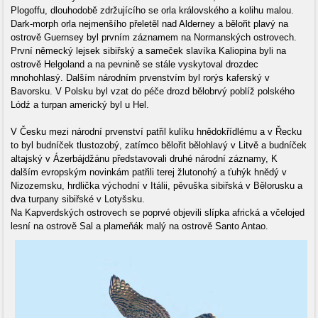
Plogoffu, dlouhodobě zdržujícího se orla královského a kolihu malou.
Dark-morph orla nejmenšího přeletěl nad Alderney a bělořit plavý na
ostrově Guernsey byl prvním záznamem na Normanských ostrovech.
První německý lejsek sibiřský a sameček slavíka Kaliopina byli na
ostrově Helgoland a na pevnině se stále vyskytoval drozdec
mnohohlasý. Dalším národním prvenstvím byl rorýs kaferský v
Bavorsku. V Polsku byl vzat do péče drozd bělobrvý poblíž polského
Lódź a turpan americký byl u Hel.
V Česku mezi národní prvenství patřil kulíku hnědokřídlému a v Řecku
to byl budníček tlustozobý, zatímco bělořit bělohlavý v Litvě a budníček
altajský v Ázerbájdžánu představovali druhé národní záznamy, K
dalším evropským novinkám patřili terej žlutonohý a ťuhýk hnědý v
Nizozemsku, hrdlička východní v Itálii, pěvuška sibiřská v Bělorusku a
dva turpany sibiřské v Lotyšsku.
Na Kapverdských ostrovech se poprvé objevili slípka africká a včelojed
lesní na ostrově Sal a plameňák malý na ostrově Santo Antao.