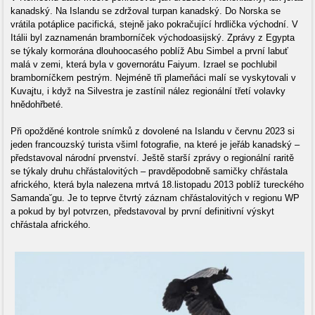
kanadský. Na Islandu se zdržoval turpan kanadský. Do Norska se
vrátila potáplice pacifická, stejně jako pokračující hrdlička východní. V
Itálii byl zaznamenán bramborníček východoasijský. Zprávy z Egypta
se týkaly kormorána dlouhoocasého poblíž Abu Simbel a první labuť
malá v zemi, která byla v governorátu Faiyum. Izrael se pochlubil
bramborníčkem pestrým. Nejméně tři plameňáci malí se vyskytovali v
Kuvajtu, i když na Silvestra je zastínil nález regionální třetí volavky
hnědohřbeté.
Při opožděné kontrole snímků z dovolené na Islandu v červnu 2023 si
jeden francouzský turista všiml fotografie, na které je jeřáb kanadský –
představoval národní prvenství. Ještě starší zprávy o regionální raritě
se týkaly druhu chřástalovitých – pravděpodobně samičky chřástala
afrického, která byla nalezena mrtvá 18.listopadu 2013 poblíž tureckého
Samanda˘gu. Je to teprve čtvrtý záznam chřástalovitých v regionu WP
a pokud by byl potvrzen, představoval by první definitivní výskyt
chřástala afrického.