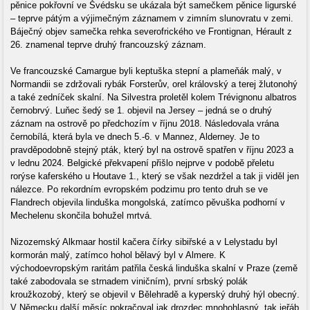
pěnice pokřovní ve Švédsku se ukázala být samečkem pěnice ligurské
– teprve pátým a výjimečným záznamem v zimním slunovratu v zemi.
Báječný objev samečka rehka severofrického ve Frontignan, Hérault z
26. znamenal teprve druhý francouzský záznam.
Ve francouzské Camargue byli keptuška stepní a plameňák malý, v
Normandii se zdržovali rybák Forsterův, orel královský a terej žlutonohý
a také zedníček skalní. Na Silvestra proletěl kolem Trévignonu albatros
černobrvý. Luňec šedý se 1. objevil na Jersey – jedná se o druhý
záznam na ostrově po předchozím v říjnu 2018. Následovala vrána
černobílá, která byla ve dnech 5.-6. v Mannez, Alderney. Je to
pravděpodobně stejný pták, který byl na ostrově spatřen v říjnu 2023 a
v lednu 2024. Belgické překvapení přišlo nejprve v podobě přeletu
rorýse kaferského u Houtave 1., který se však nezdržel a tak ji viděl jen
nálezce. Po rekordním evropském podzimu pro tento druh se ve
Flandrech objevila linduška mongolská, zatímco pěvuška podhorní v
Mechelenu skončila bohužel mrtvá.
Nizozemský Alkmaar hostil kačera čírky sibiřské a v Lelystadu byl
kormorán malý, zatímco hohol bělavý byl v Almere. K
východoevropským raritám patřila česká linduška skalní v Praze (země
také zabodovala se strnadem viničním), první srbský polák
kroužkozobý, který se objevil v Bělehradě a kyperský druhý hýl obecný.
V Německu další měsíc pokračoval jak drozdec mnohohlasný, tak jeřáb