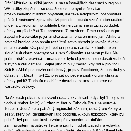
Jižní Alžírsko je určitě jednou z nejzajímavějších destinací v regionu
WP a díky zlepšující se dosažitelnosti je nyní stále více
prozkoumáváno místním obyvateli, ale také evropskými pozorovateli
ptáků. Prosincové zpravodajství přineslo spoustu vzrušujících událostí,
přičemž z regionálního pohledu byla nejvýznamnější zprávou dudek
africký na předměstí Tamanrassetu 7. prosince. Tento nový druh pro
západní Palearktiku je jen zřídka zaznamenáván mimo jižní Afriku a
severní hranice jeho areálu rozšíření sotva přesahuje rovník. Avšak
smůlou osudu IOC pouhých pět dní poté oznámila, že tento taxon
sloučí s dudkem obecným ve svém Světovém seznamu ptáků! Na
jiném místě v provincii Tamanrasset bylo objeveno hejno deseti vrabců
zlatých a orel damaní. Stejně jako minulý měsíc, kdy byl v provincii
Sidi Bel Abbè pozorován orel okrový, je pravděpodobné, že oba druhy v
oblasti žijí. Mezitím byl 22. převzat do péče alžírský druhý chřástal
africký poblíž Tindoufu a další se dostal na ostrov Lanzarote na
Kanárské ostrovy.
Na Azorech pokračovala skvělá řada velkých rarit, když byl 1. objeven
vodouš břehoušovitý v 1.zimním šatu v Cabo da Praia na ostrově
Terceira. Jedná se o patnáctý regionální záznam, devátý pro Azory a
šestý, který byl identifikován jako poddruh. Alkoun úzkozobý, který byl
poblíž, byl pro souostroví prvním překvapením a k dalším
zajímavostem na ostrově Terceira patřily modrák západní a volavka
velká, pět volavek bílých a potápka šedá. Na ostrově São Miguel byla