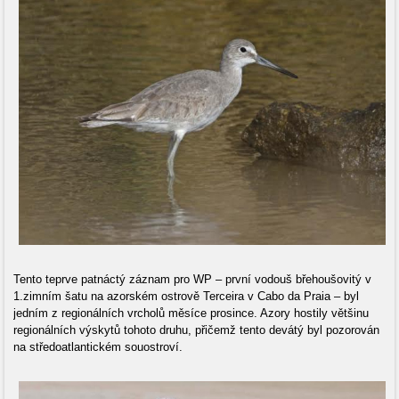
Tento teprve patnáctý záznam pro WP – první vodouš břehoušovitý v
1.zimním šatu na azorském ostrově Terceira v Cabo da Praia – byl
jedním z regionálních vrcholů měsíce prosince. Azory hostily většinu
regionálních výskytů tohoto druhu, přičemž tento devátý byl pozorován
na středoatlantickém souostroví.