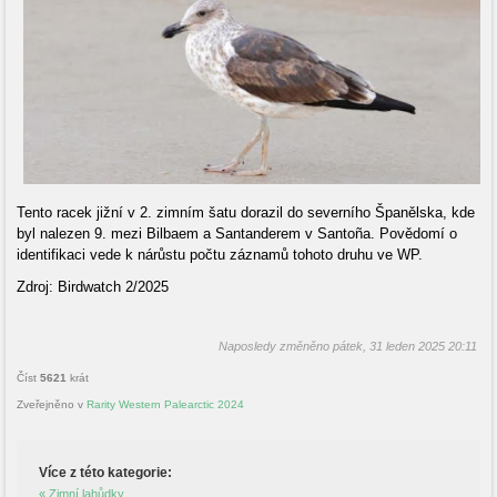
Tento racek jižní v 2. zimním šatu dorazil do severního Španělska, kde
byl nalezen 9. mezi Bilbaem a Santanderem v Santoña. Povědomí o
identifikaci vede k nárůstu počtu záznamů tohoto druhu ve WP.
Zdroj: Birdwatch 2/2025
Naposledy změněno pátek, 31 leden 2025 20:11
Číst
5621
krát
Zveřejněno v
Rarity Western Palearctic 2024
Více z této kategorie:
« Zimní lahůdky