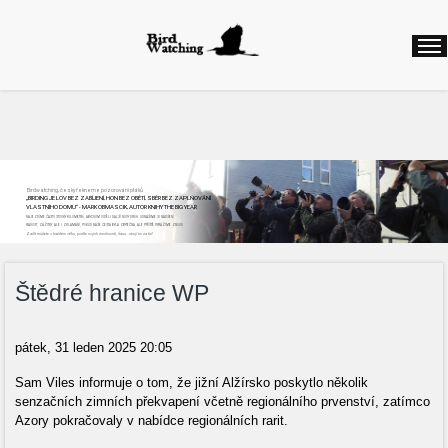
Birdwatching, česky řekneme pozorování ptáků
„BIRDING JE LOV BEZ ZABÍJENÍ, HON BEZ OBĚTÍ, SBĚR BEZ ZAPLŇOVÁNÍ
VLASTNÍHO DOMU“ - MARK OBMASCIK, AUTOR KNIHY THE BIG YEAR
NAJEZDÍME ČASTO STOVKY KILOMETRŮ, ABYCHOM VIDĚLI DALŠÍ NOVÝ DRUH. ODNÁŠÍME SI NADŠENÍ,
RADOST, ZÁŽITKY, ALE I ZKLAMÁNÍ, POKUD NAŠE CESTA BYLA ZBYTEČNÁ, ALE PŘÍŠTĚ VYRÁŽÍME ZNOVU
Začít můžete v každém věku, podle svých možností, času...stojí to za to!
Štědré hranice WP
pátek, 31 leden 2025 20:05
Sam Viles informuje o tom, že jižní Alžírsko poskytlo několik
senzačních zimních překvapení včetně regionálního prvenství, zatímco
Azory pokračovaly v nabídce regionálních rarit.