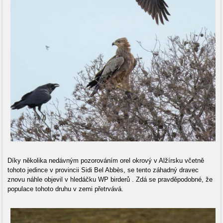
Díky několika nedávným pozorováním orel okrový v Alžírsku včetně
tohoto jedince v provincii Sidi Bel Abbès, se tento záhadný dravec
znovu náhle objevil v hledáčku WP birderů . Zdá se pravděpodobné, že
populace tohoto druhu v zemi přetrvává.