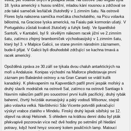
18. lyska americký s husou sněžní, mladou kání rousnou a zdržoval se
zde také sameček lesňáček žlutohrdlý v 1.zimním šatu. Na ostrově
Flores byla nalezena samička morčáka chocholatého, na Picu volavka
bělostná, na Graciose lyska americká, na Faialu pak kormorán ušatý. V
Portugalsku zůstali kvakoš žlutočelý a ťuhýk šedý. Ve španělské
Santoñi, v Kantabrii, byl 9. skvělým nálezem racek jižní ve 2.zimním
šatu, zatímco zřejmý bramborníček východoasijský v 1.zimním šatu,
který byl 3. v Malpice Galicii, se stane prvním národním záznamem,
bude-li přijat. V Galicii byli dlouhodobě zdržující se kachna tmavá a
racek americký.
Opožděná zpráva ze 30.září se týkala dvou chaluh antarktických na
moři u Andalusie. Konipas východní na Mallorce představuje první
záznam pro Baleárské ostrovy a na Gran Canarii se vrátil kulík
kanadský. K překvapením na Kapverdách patřil první jespák mořský a
druhý slavík modráček na ostrově Sal, zatímco na ostrově Santiago k
hlavním nálezům patřil pro souostroví první kulík pacifický, druhý rybák
bahenní, čtvrtý hvízdák euroasijský a pátý vodouš Wilsonuv, stejně
jako volavka velká. Návštěvníci São Vicente potvrdili pokračující
výskyt vrabce zlatého v Mindelu. Finský druhý lejsek sibiřský se 12.
objevil na okraji Helsinek. S ohledem na krátkou denní dobu byl pták
překvapivě pozorován více než dvě hodiny po setmění při hledání
potravy, když honil hmyz srocený kolem pouličních lamp. Matoucí