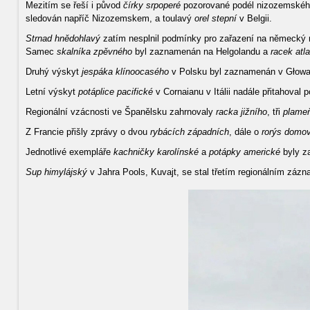
Mezitím se řeší i původ
čírky srpoperé
pozorované podél nizozemského 
sledován napříč Nizozemskem, a toulavý
orel stepní
v Belgii.
Strnad hnědohlavý
zatím nesplnil podmínky pro zařazení na německý n
Samec
skalníka zpěvného
byl zaznamenán na Helgolandu a
racek atl
Druhý výskyt
jespáka klínoocasého
v Polsku byl zaznamenán v Głowacz
Letní výskyt
potáplice pacifické
v Cornaianu v Itálii nadále přitahova
Regionální vzácnosti ve Španělsku zahrnovaly
racka jižního
, tři
plameň
Z Francie přišly zprávy o dvou
rybácích západních
, dále o
rorýs domo
Jednotlivé exempláře
kachničky karolínské
a
potápky americké
byly z
Sup himylájský
v Jahra Pools, Kuvajt, se stal třetím regionálním záz