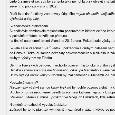
birderů zamyslet se, zda by se tenta alka nemohla brzy objevit i na b
severního pobřeží v srpnu 1912.
Další islandské nálezy zahrnovaly údajného
rorýse obecného asijskéh
východní
a
čáp bílý
.
Skandinávská překvapení
Skandinávie dominovala regionálním pozorováním během celého červn
v polovině měsíce, později se přesunul
na finské autonomní území Åland od 20. června. Pokud bude výskyt u
Skvělá série vzácností ve Švédsku pokračovala druhým nálezem sam
do Dánska. Tokající samec
bekasiny severoamerické
v Kallkällhult zd
druhým výskytem ve Finsku.
Dění na Faerských ostrovech vrcholilo objevem historicky prvního vý
Dánsku zahrnovala
supa mrchožravého
,
orlosupa bradatého
a
káně bě
Druhý výskyt
racek velký
v Norsku byl zaznamenán u Mehamn 29. čer
Podezřelé kachny?
Nizozemský
výskyt
samce kajky brýkaté
byl dobře pozorovatelný i v 
Dlouho přítomní nebo téměř usedlí tuláci mezi kajkami nejsou v Evrop
Stellerovu
, kterou si mnozí „odškrtli“ ve Vnějších Hebridách, kde setrv
Nicméně to rozhodně vyvolává otázku:
Způsobil by tento pták tak výjimečný mezinárodní twitch, kdyby se po