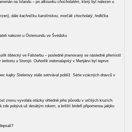
namenán na Islandu – po
alkounku chocholatém
, který byl nalezen u
vrzen), dále
kachničku karolínskou
,
morčák chocholatý
,
hrdlička
ateli nalezen u Östersundu ve Švédsku
ulík tibtecký
ve Falsterbu – posledně jmenovaný se následně přemístil
teritoriu u Storsjö.
Ouhorlík indomalajský
v Merijärvi byl teprve
ec kajky Stelerovy
stále setrvával poblíž. Série vzácných dravců v
ost znovu vyvolala otázky ohledně jeho původu v určitých kruzích.
á zde pobývá už desátým rokem, a britští birdeři připomenou
jakjku
depsali?