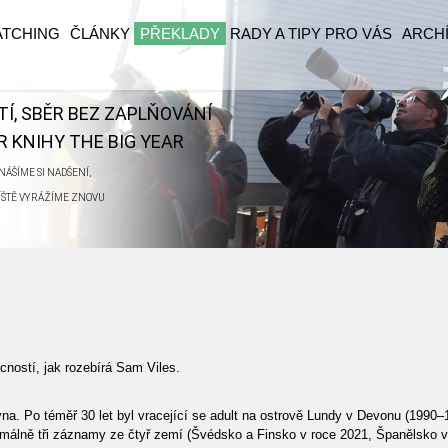
ATCHING
ČLÁNKY
PŘEKLADY
RADY A TIPY PRO VÁS
ARCH
ĚTÍ, SBĚR BEZ ZAPLŇOVÁNÍ
 KNIHY THE BIG YEAR
ÁŠÍME SI NADŠENÍ,
ŘÍŠTĚ VYRÁŽÍME ZNOVU
ností, jak rozebírá Sam Viles.
na. Po téměř 30 let byl vracející se adult na ostrově Lundy v Devonu (1990
imálně tři záznamy ze čtyř zemí (Švédsko a Finsko v roce 2021, Španělsko v 