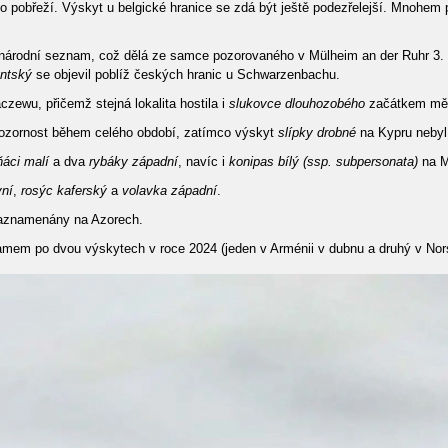
pobřeží. Výskyt u belgické hranice se zdá být ještě podezřelejší. Mnohem př
árodní seznam, což dělá ze samce pozorovaného v Mülheim an der Ruhr 3. če
antský
se objevil poblíž českých hranic u Schwarzenbachu.
ewu, přičemž stejná lokalita hostila i
slukovce dlouhozobého
začátkem mě
l pozornost během celého období, zatímco výskyt
slípky drobné
na Kypru nebyl
áci malí
a dva
rybáky západní
, navíc i
konipas bílý (ssp. subpersonata)
na 
vní
,
rosýc kaferský
a
volavka západní
.
aznamenány na Azorech.
namem po dvou výskytech v roce 2024 (jeden v Arménii v dubnu a druhý v Nors