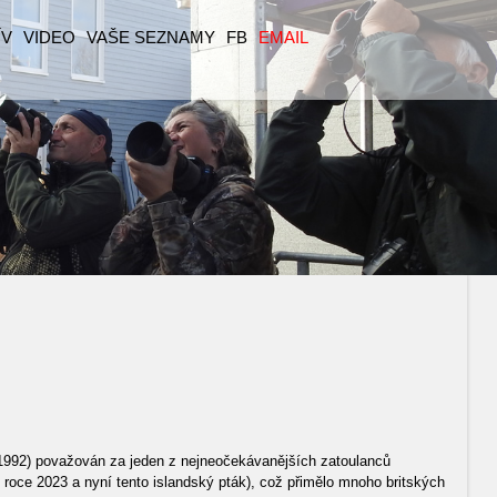
ÍV
VIDEO
VAŠE SEZNAMY
FB
EMAIL
–1992) považován za jeden z nejneočekávanějších zatoulanců
roce 2023 a nyní tento islandský pták), což přimělo mnoho britských