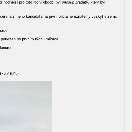
íhodnější pro toto roční období byl
orlosup bradatý
, který byl
rvna silného kandidáta na první oficiálně uznatelný výskyt v zemi.
síce.
 potvrzen po prvním týdnu měsíce.
Menorce.
ku v říjnu).