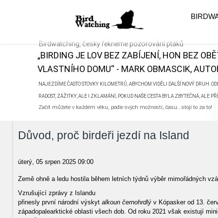
BIRDW
Birdwatching, česky řekneme pozorování ptáků
„BIRDING JE LOV BEZ ZABÍJENÍ, HON BEZ OB
VLASTNÍHO DOMU“ - MARK OBMASCIK, AUTOR
NAJEZDÍME ČASTO STOVKY KILOMETRŮ, ABYCHOM VIDĚLI DALŠÍ NOVÝ DRUH. ODN
RADOST, ZÁŽITKY, ALE I ZKLAMÁNÍ, POKUD NAŠE CESTA BYLA ZBYTEČNÁ, ALE P
Začít můžete v každém věku, podle svých možností, času...stojí to za to!
Důvod, proč birdeři jezdí na Island
úterý, 05 srpen 2025 09:00
Země ohně a ledu hostila během letních týdnů výběr mimořádných vzác
Vzrušující zprávy z Islandu
přinesly první národní výskyt
alkoun černohrdlý
v Kópasker od 13. červ
západopalearktické oblasti všech dob. Od roku 2021 však existují min