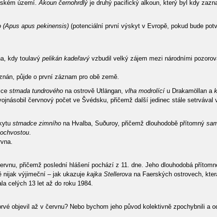
ritském území.
Akoun černohrdlý
je druhý pacifický alkoun, který byl kdy zaz
o (Apus apus pekinensis)
(potenciální první výskyt v Evropě, pokud bude pot
a, kdy toulavý
pelikán kadeřavý
vzbudil velký zájem mezi národními pozorov
znán, půjde o první záznam pro obě země.
ice
strnada tundrového
na ostrově Utlängan,
vlha modrolící
u Drakamöllan a
k
vojnásobil červnový počet ve Švédsku, přičemž další jedinec stále setrvával v 
skytu
strnadce zimního
na Hvalba, Suðuroy, přičemž dlouhodobě přítomný
sam
lochvostou
.
vna.
červnu, přičemž poslední hlášení pochází z 11. dne. Jeho dlouhodobá přítomn
ě nijak výjimeční – jak ukazuje
kajka Stellerova
na Faerských ostrovech, kter
ala celých 13 let až do roku 1984.
prvé objevil až v červnu? Nebo bychom jeho původ kolektivně zpochybnili a o