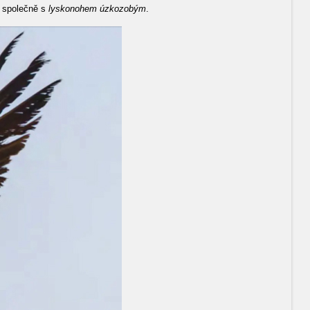
í společně s
lyskonohem úzkozobým
.