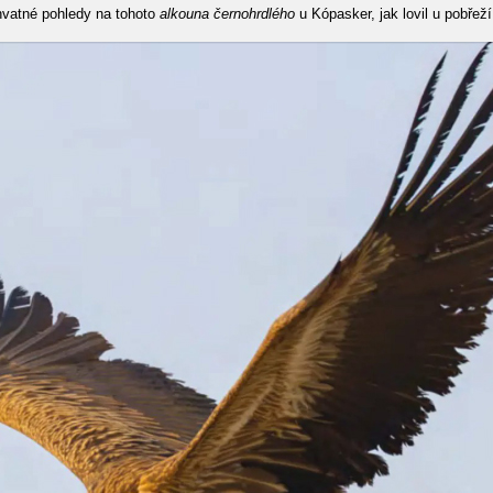
chvatné pohledy na tohoto
alkouna černohrdlého
u Kópasker, jak lovil u pobřež