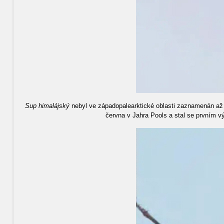
Sup himalájský
nebyl ve západopalearktické oblasti zaznamenán až d
června v Jahra Pools a stal se prvním vý