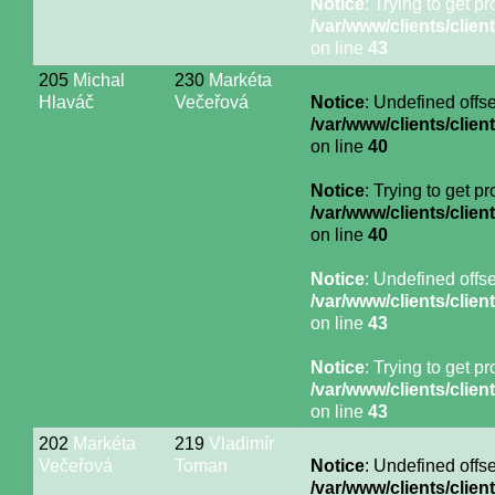
Notice
: Trying to get p
/var/www/clients/cli
on line
43
205
Michal
230
Markéta
Hlaváč
Večeřová
Notice
: Undefined offse
/var/www/clients/cli
on line
40
Notice
: Trying to get p
/var/www/clients/cli
on line
40
Notice
: Undefined offse
/var/www/clients/cli
on line
43
Notice
: Trying to get p
/var/www/clients/cli
on line
43
202
Markéta
219
Vladimír
Večeřová
Toman
Notice
: Undefined offse
/var/www/clients/cli