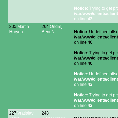
Notice
: Trying to get p
/var/www/clients/cli
on line
43
235
Martin
264
Ondřej
Horyna
Beneš
Notice
: Undefined offse
/var/www/clients/cli
on line
40
Notice
: Trying to get p
/var/www/clients/cli
on line
40
Notice
: Undefined offse
/var/www/clients/cli
on line
43
Notice
: Trying to get p
/var/www/clients/cli
on line
43
227
Vratislav
248