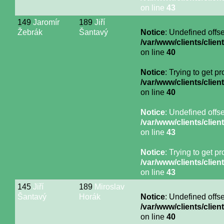
on line
43
149
Jaromír
189
Jiří
Žebrák
Šantavý
Notice
: Undefined offse
/var/www/clients/cli
on line
40
Notice
: Trying to get p
/var/www/clients/cli
on line
40
Notice
: Undefined offse
/var/www/clients/cli
on line
43
Notice
: Trying to get p
/var/www/clients/cli
on line
43
145
Jiří
189
Miroslav
Šantavý
Horák
Notice
: Undefined offse
/var/www/clients/cli
on line
40