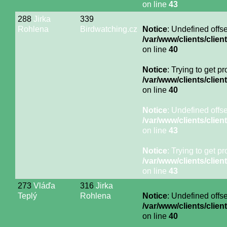
on line
43
288
Jirka
339
Rohlena
Birdwatching.cz
Notice
: Undefined offse
/var/www/clients/cli
on line
40
Notice
: Trying to get p
/var/www/clients/cli
on line
40
Notice
: Undefined offse
/var/www/clients/cli
on line
43
Notice
: Trying to get p
/var/www/clients/cli
on line
43
273
Vláďa
316
Jirka
Teplý
Rohlena
Notice
: Undefined offse
/var/www/clients/cli
on line
40