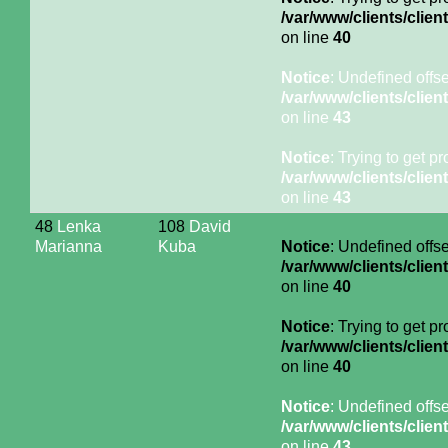
/var/www/clients/cli
on line
40
Notice
: Undefined offse
/var/www/clients/cli
on line
43
Notice
: Trying to get p
/var/www/clients/cli
on line
43
48
Lenka
108
David
Marianna
Kuba
Notice
: Undefined offse
/var/www/clients/cli
on line
40
Notice
: Trying to get p
/var/www/clients/cli
on line
40
Notice
: Undefined offse
/var/www/clients/cli
on line
43