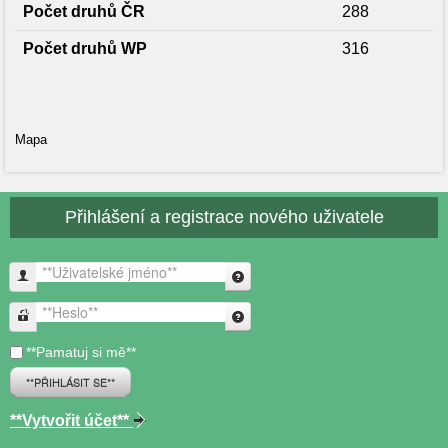
Počet druhů ČR
288
Počet druhů WP
316
Mapa
Přihlášení a registrace nového uživatele
**Uživatelské jméno**
**Heslo**
**Pamatuj si mě**
**PŘIHLÁSIT SE**
**Vytvořit účet**