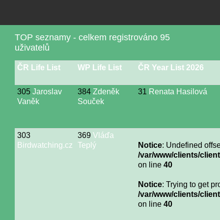
TOP seznamy - celkem registrováno 95
uživatelů
ČR Life List
WP Life List
ČR Year List 2026
305
Jaroslav
384
Zdeněk
31
Renata Hasilová
Vaněk
Souček
303
369
Vláďa
Birdwatching.cz
Teplý
Notice
: Undefined offse
/var/www/clients/cli
on line
40
Notice
: Trying to get p
/var/www/clients/cli
on line
40