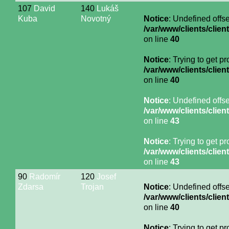
107
David
140
Lukáš
Kuba
Novotný
Notice
: Undefined offse
/var/www/clients/cli
on line
40
Notice
: Trying to get p
/var/www/clients/cli
on line
40
Notice
: Undefined offse
/var/www/clients/cli
on line
43
Notice
: Trying to get p
/var/www/clients/cli
on line
43
90
Radomír
120
Josef
Zdarsa
Trojan
Notice
: Undefined offse
/var/www/clients/cli
on line
40
Notice
: Trying to get p