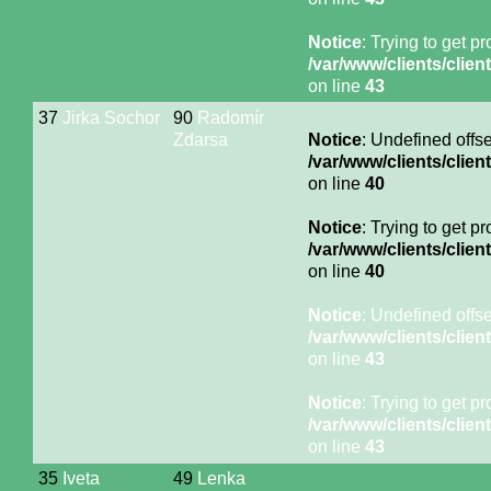
Notice
: Trying to get p
/var/www/clients/cli
on line
43
37
Jirka Sochor
90
Radomír
Zdarsa
Notice
: Undefined offse
/var/www/clients/cli
on line
40
Notice
: Trying to get p
/var/www/clients/cli
on line
40
Notice
: Undefined offse
/var/www/clients/cli
on line
43
Notice
: Trying to get p
/var/www/clients/cli
on line
43
35
Iveta
49
Lenka