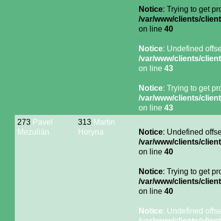
Notice
: Trying to get p
/var/www/clients/cli
on line
40
Notice
: Undefined offse
/var/www/clients/cli
on line
43
Notice
: Trying to get p
/var/www/clients/cli
on line
43
273
Pavel
313
Martin
Mezulián
Horyna
Notice
: Undefined offse
/var/www/clients/cli
on line
40
Notice
: Trying to get p
/var/www/clients/cli
on line
40
Notice
: Undefined offse
/var/www/clients/cli