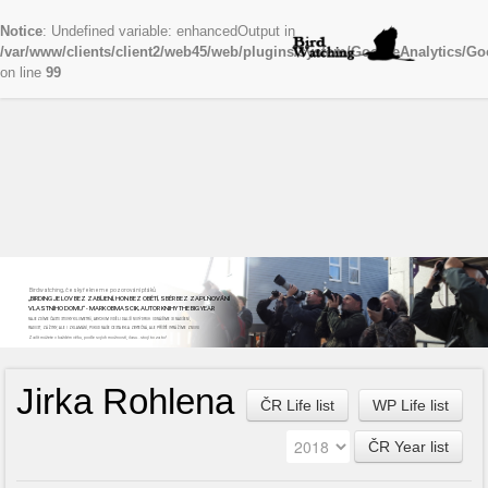
Notice
: Undefined variable: enhancedOutput in
/var/www/clients/client2/web45/web/plugins/system/GoogleAnalytics/Go
on line
99
Birdwatching, česky řekneme pozorování ptáků
„BIRDING JE LOV BEZ ZABÍJENÍ, HON BEZ OBĚTÍ, SBĚR BEZ ZAPLŇOVÁNÍ
VLASTNÍHO DOMU“ - MARK OBMASCIK, AUTOR KNIHY THE BIG YEAR
NAJEZDÍME ČASTO STOVKY KILOMETRŮ, ABYCHOM VIDĚLI DALŠÍ NOVÝ DRUH. ODNÁŠÍME SI NADŠENÍ,
RADOST, ZÁŽITKY, ALE I ZKLAMÁNÍ, POKUD NAŠE CESTA BYLA ZBYTEČNÁ, ALE PŘÍŠTĚ VYRÁŽÍME ZNOVU
Začít můžete v každém věku, podle svých možností, času...stojí to za to!
Jirka Rohlena
ČR Life list
WP Life list
ČR Year list