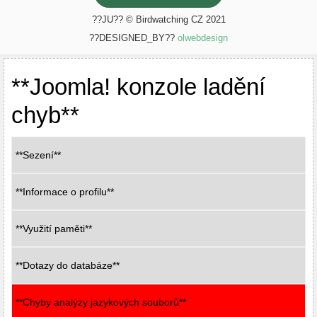
??JU?? © Birdwatching CZ 2021
??DESIGNED_BY??
olwebdesign
**Joomla! konzole ladění
chyb**
**Sezení**
**Informace o profilu**
**Využití paměti**
**Dotazy do databáze**
**Chyby analýzy jazykových souborů**