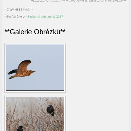
**Naposledy změněno** **%PM, %29 %580 %2017 %13:%**led****
**Číst**
4669
**krát**
**Zveřejněno v**
Birdwatcherův archiv 2017
**Galerie Obrázků**