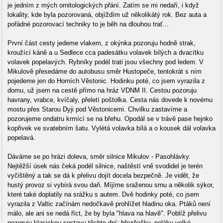
je jedním z mých ornitologických přání. Zatím se mi nedaří, i když
lokality, kde byla pozorovaná, objíždím už několikátý rok. Bez auta a
pořádné pozorovací techniky to je běh na dlouhou trať...
První část cesty jedeme vlakem, z okýnka pozoruju hodně strak,
kroužící káně a u Sedlece cca padesátku volavek bílých a dvacítku
volavek popelavých. Rybníky podél trati jsou všechny pod ledem. V
Mikulově přesedáme do autobusu směr Hustopeče, tentokrát s ním
pojedeme jen do Horních Věstonic. Hodinku poté, co jsem vyrazila z
domu, už jsem na cestě přímo na hráz VDNM II. Cestou pozoruju
havrany, vrabce, kvíčaly, přeletí poštolka. Cesta nás dovede k novému
mostu přes Starou Dyji pod Věstonicemi. Chvilku zastavíme a
pozorujeme ondatru krmící se na břehu. Opodál se v trávě pase hejnko
kopřivek ve svatebním šatu. Vylétá volavka bílá a o kousek dál volavka
popelavá.
Dáváme se po hrázi doleva, směr silnice Mikulov - Pasohlávky.
Nejtěžší úsek nás čeká podél silnice, naštěstí vně svodidel je terén
vyčištěný a tak se dá k přelivu dojít docela bezpečně. Je vidět, že
hustý provoz si vybírá svou daň. Míjíme sraženou srnu a několik sýkor,
které také doplatily na srážku s autem. Dvě hodinky poté, co jsem
vyrazila z Valtic začínám nedočkavě prohlížet hladinu oka. Ptáků není
málo, ale ani se nedá říct, že by byla "hlava na hlavě". Poblíž přelivu
pozoruju klasickou sestavu těchto dní: březňačky, poláky velké,