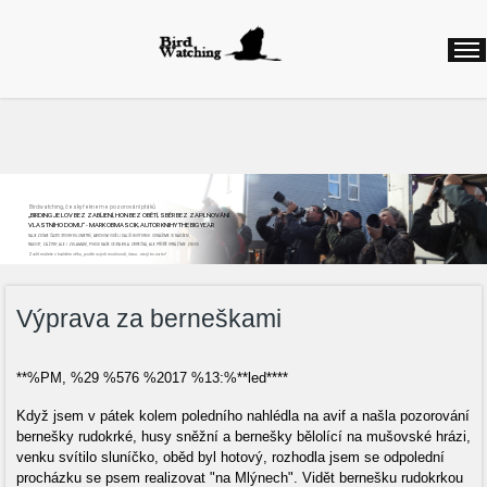
Birdwatching, česky řekneme pozorování ptáků
„BIRDING JE LOV BEZ ZABÍJENÍ, HON BEZ OBĚTÍ, SBĚR BEZ ZAPLŇOVÁNÍ
VLASTNÍHO DOMU“ - MARK OBMASCIK, AUTOR KNIHY THE BIG YEAR
NAJEZDÍME ČASTO STOVKY KILOMETRŮ, ABYCHOM VIDĚLI DALŠÍ NOVÝ DRUH. ODNÁŠÍME SI NADŠENÍ,
RADOST, ZÁŽITKY, ALE I ZKLAMÁNÍ, POKUD NAŠE CESTA BYLA ZBYTEČNÁ, ALE PŘÍŠTĚ VYRÁŽÍME ZNOVU
Začít můžete v každém věku, podle svých možností, času...stojí to za to!
Výprava za berneškami
**%PM, %29 %576 %2017 %13:%**led****
Když jsem v pátek kolem poledního nahlédla na avif a našla pozorování
bernešky rudokrké, husy sněžní a bernešky bělolící na mušovské hrázi,
venku svítilo sluníčko, oběd byl hotový, rozhodla jsem se odpolední
procházku se psem realizovat "na Mlýnech". Vidět bernešku rudokrkou