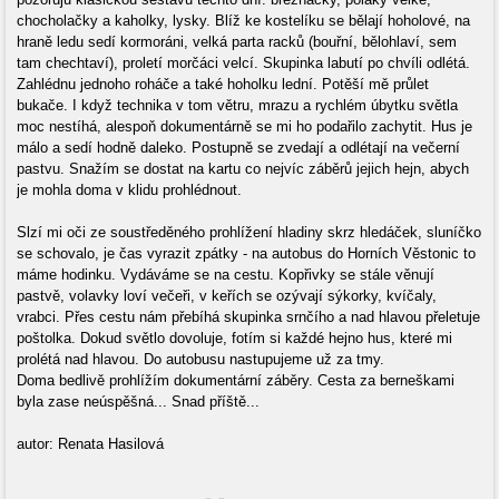
chocholačky a kaholky, lysky. Blíž ke kostelíku se bělají hoholové, na
hraně ledu sedí kormoráni, velká parta racků (bouřní, bělohlaví, sem
tam chechtaví), proletí morčáci velcí. Skupinka labutí po chvíli odlétá.
Zahlédnu jednoho roháče a také hoholku lední. Potěší mě průlet
bukače. I když technika v tom větru, mrazu a rychlém úbytku světla
moc nestíhá, alespoň dokumentárně se mi ho podařilo zachytit. Hus je
málo a sedí hodně daleko. Postupně se zvedají a odlétají na večerní
pastvu. Snažím se dostat na kartu co nejvíc záběrů jejich hejn, abych
je mohla doma v klidu prohlédnout.
Slzí mi oči ze soustředěného prohlížení hladiny skrz hledáček, sluníčko
se schovalo, je čas vyrazit zpátky - na autobus do Horních Věstonic to
máme hodinku. Vydáváme se na cestu. Kopřivky se stále věnují
pastvě, volavky loví večeři, v keřích se ozývají sýkorky, kvíčaly,
vrabci. Přes cestu nám přebíhá skupinka srnčího a nad hlavou přeletuje
poštolka. Dokud světlo dovoluje, fotím si každé hejno hus, které mi
prolétá nad hlavou. Do autobusu nastupujeme už za tmy.
Doma bedlivě prohlížím dokumentární záběry. Cesta za berneškami
byla zase neúspěšná... Snad příště...
autor: Renata Hasilová