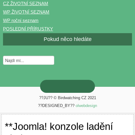
CZ ŽIVOTNÍ SEZNAM
WP ŽIVOTNÍ SEZNAM
WP roční seznam
POSLEDNÍ PŘÍRUSTKY
Pokud něco hledáte
??JU?? © Birdwatching CZ 2021
??DESIGNED_BY??
olwebdesign
**Joomla! konzole ladění