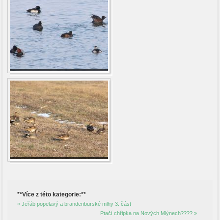
**Více z této kategorie:**
« Jeřáb popelavý a brandenburské mlhy 3. část
Ptačí chřipka na Nových Mlýnech???? »