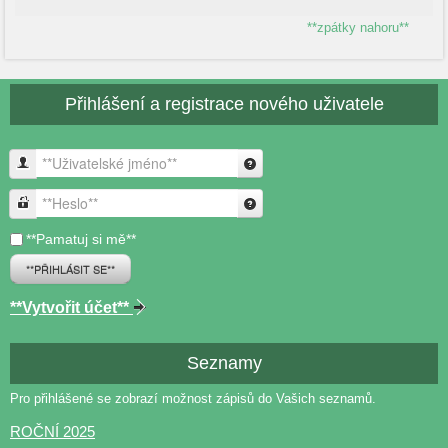
**zpátky nahoru**
Přihlášení a registrace nového uživatele
**Uživatelské jméno**
**Heslo**
**Pamatuj si mě**
**PŘIHLÁSIT SE**
**Vytvořit účet**
Seznamy
Pro přihlášené se zobrazí možnost zápisů do Vašich seznamů.
ROČNÍ 2025