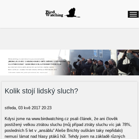
Birdwatching, česky řekneme pozorování ptáků
„BIRDING JE LOV BEZ ZABÍJENÍ, HON BEZ OBĚTÍ, SBĚR BEZ ZAPLŇOVÁNÍ
VLASTNÍHO DOMU“ - MARK OBMASCIK, AUTOR KNIHY THE BIG YEAR
NAJEZDÍME ČASTO STOVKY KILOMETRŮ, ABYCHOM VIDĚLI DALŠÍ NOVÝ DRUH. ODNÁŠÍME SI NADŠENÍ,
RADOST, ZÁŽITKY, ALE I ZKLAMÁNÍ, POKUD NAŠE CESTA BYLA ZBYTEČNÁ, ALE PŘÍŠTĚ VYRÁŽÍME ZNOVU
Začít můžete v každém věku, podle svých možností, času...stojí to za to!
Kolik stojí lidský sluch?
středa, 03 kvě 2017 20:23
Kdysi jsme na www.birdwatching.cz psali článek, že ani člověk
postižený velkou ztrátou sluchu (můj případ ztráty sluchu víc jak 78%,
posledních 5 let v „ansáblu“ Aleše Brichty ouškám taky nepřidalo)
nemusí lámat nad hlasy ptáků hůl. Tehdy jsem na základě různých