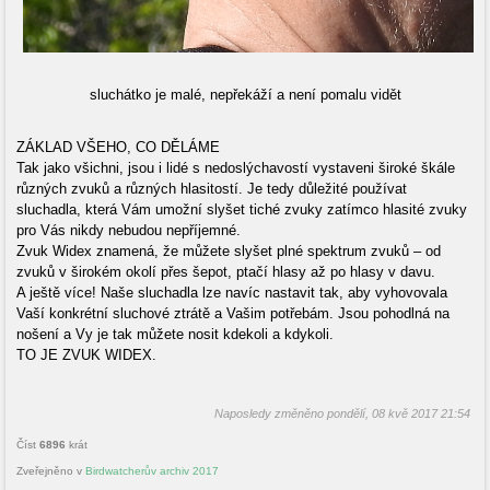
sluchátko je malé, nepřekáží a není pomalu vidět
ZÁKLAD VŠEHO, CO DĚLÁME
Tak jako všichni, jsou i lidé s nedoslýchavostí vystaveni široké škále
různých zvuků a různých hlasitostí. Je tedy důležité používat
sluchadla, která Vám umožní slyšet tiché zvuky zatímco hlasité zvuky
pro Vás nikdy nebudou nepříjemné.
Zvuk Widex znamená, že můžete slyšet plné spektrum zvuků – od
zvuků v širokém okolí přes šepot, ptačí hlasy až po hlasy v davu.
A ještě více! Naše sluchadla lze navíc nastavit tak, aby vyhovovala
Vaší konkrétní sluchové ztrátě a Vašim potřebám. Jsou pohodlná na
nošení a Vy je tak můžete nosit kdekoli a kdykoli.
TO JE ZVUK WIDEX.
Naposledy změněno pondělí, 08 kvě 2017 21:54
Číst
6896
krát
Zveřejněno v
Birdwatcherův archiv 2017