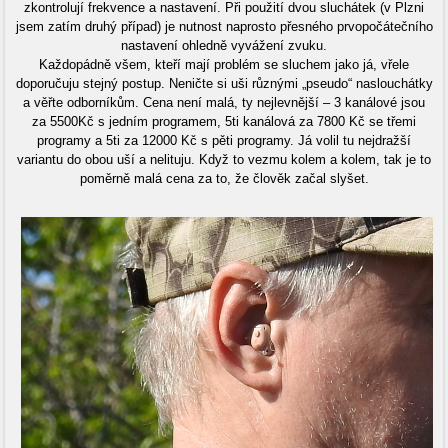
zkontrolují frekvence a nastavení. Při použití dvou sluchátek (v Plzni
jsem zatím druhý případ) je nutnost naprosto přesného prvopočátečního
nastavení ohledně vyvážení zvuku.
Každopádně všem, kteří mají problém se sluchem jako já, vřele
doporučuju stejný postup. Neničte si uši různými „pseudo“ naslouchátky
a věřte odborníkům. Cena není malá, ty nejlevnější – 3 kanálové jsou
za 5500Kč s jedním programem, 5ti kanálová za 7800 Kč se třemi
programy a 5ti za 12000 Kč s pěti programy. Já volil tu nejdražší
variantu do obou uší a nelituju. Když to vezmu kolem a kolem, tak je to
poměrně malá cena za to, že člověk začal slyšet.