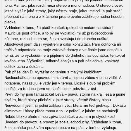
tónu. Asi tak, jako rozdíl mezi stereo a mono hudbou. U stereo člověk
jasně slyší z jaké strany, jaký nástroj hraje, jakou melodii a pak stačí
přepnout na mono a z krásného prostorového zážitku je nudná hudební
placka.
Vzhledem k tomu, že ptačí koníček (pokud se nedám na sbírání
Mauricius post office, a to by se vyplatilo) mi už pravděpodobně
zůstane, rozhodl jsem se, že zainvestuju i do druhého ouška!
Absolvoval jsem další vyšetření a další konzultaci. Paní doktorka mi
trpělivě odpovídala na moje zvídavé dotazy a ve finále jsme dospěli k
tomu, že to vyzkoušíme a půjdeme do druhého naslouchátka, tentokrát
levého ucha. Vyšetření, odborná analýza a pak následoval voskový
odlitek ucha a čekání…
Pak přišel den D! Vyrážím do terénu s malými krabičkami.
Naslouchátka jsou opravdu miniaturní a nejsou vůbec v uchu vidět. A
notabene, nasazuju je vždy jen v terénu. Lidské slovo mi problém
nedělá, za tu dobu jsem se naučil lidem odezírat z úst.
První dojmy jsou fantastické! Levá – pravá, stojím na kraji lesa a jasně
slyším, které hlasy přichází z jaké strany, včetně čistoty hlasu.
Neuvědomil jsem si jednu základní věc, která mě teď překvapí. Dokážu
eliminovat i hlasy přede mnou a to i v pořadí, v jakém se nacházejí.
Někde blízko přede mnou zpívá budníček a za ním je slyšet kos!
Uvedení do provozu a provoz je zcela jednoduchý. Vzhledem k tomu,
že sluchátka používám opravdu pouze na práci v terénu, vytahuju