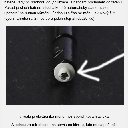
baterie vždy při příchodu do „civilizace“ a nandám příchodem do terénu.
Pokud je slabá baterie, sluchátko mě automaticky samo hlasem
upozorní na nutnou výměnu. Jednou za čas se mění i zvukový filtr
(vydrží zhruba na 2 měsíce a jeden stojí zhruba20 Kč).
v reálu je elektronika menší než špendlíková hlavička
A jednou za rok chodím na servis na kliniku, kde mi na počítači