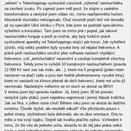
„reklam“ v Teleshoppingu vyzkoušel zaručeně „výborná“ naslouchátka
na zesílení zvuku. Po zapnutí jsem měl pocit, že stojím u vadného
transformátoru a neslyšel jsem vůbec nic, mimo nepříjemného hučení.
Absolutně sluchátko nefungovalo. Chuť rozumět ptačí řeči mě dovedla
až na speciální Ušní kliniku v Plzni, kde jsem se podrobil speciálnímu
vyšetření a konzultaci. Tam jsem se mimo jiné i poptal, jak takové
naslouchátko funguje a jestli je možné, aby byly funkční právě
vyzkoušené aparátky od Teleshoppingu stojící pár korun. Jak vyšetření
zjistilo, můj veliký problém byly vysoké tóny od nějaké frekvence. A
právě profi naslouchátko umožní přes software nastavit chybějící
frekvence, což „antisluchátko“ neumožní a zesiluje kompletně všechny
frekvence. Tehdy jsme to vyřešili 10 kanálovým naslouchátkem (pravda
12 000 Kč není zas tak málo, ale…), které má 5 programů (jeden mám
nastaven na ptačí zpěv a jsou tam hodně přednastaveny vysoké tóny),
které mi nastavili na klinice přesně do těch frekvencí, které mé ucho již
nevnímalo. Následným měřením se mi sluch se dostal na 98%!!
V terénu jsem byl opravdu nadšen. Já, který jsem 30 let pomalu
neslyšel zpěv ptáků, jsem najednou registroval i jemný hlásek králíčka.
Jak se říká, s jídlem roste chuť! Během roku jsem se dostal do dalšího
extrému. Člověk slyšel, ale nevěděl odkud!! Vše přicházelo pouze z
jedné strany, slyšitelnost byla dokonalá, ale na úkor orientace. Ono to
mělo a má svojí logiku. Stejně tak kvalita ptačího zpěvu. Vzhledem k
tomu, že šlo vše do jednoho ucha, dorazilo to do něj jako jedna velká
koule a mně jednotlivé hlasy naprosto splývaly do jednoho zmateného