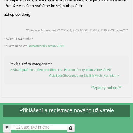
užívejte si ptáků, které najdete, a podělte se o své pozorování na eBird.
Protože v našem světě se každý pták počítá.
Zdroj: ebird.org
**Naposledy změněno** **%PM, %02 %790 %2019 %19:%**květen****
**Číst**
4311
**krát**
**Zveřejněno v**
Birdwatcherův archiv 2019
**Více z této kategorie:**
« Vítání ptačího zpěvu proběhne i na Hradeckém rybníku v Tovačově
Vítání ptačího zpěvu na Záhlinických rybnících »
**zpátky nahoru**
Přihlášení a registrace nového uživatele
**Uživatelské jméno**