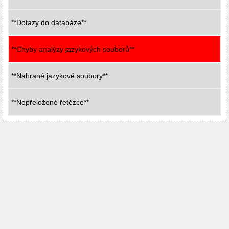
**Dotazy do databáze**
**Chyby analýzy jazykových souborů**
**Nahrané jazykové soubory**
**Nepřeložené řetězce**