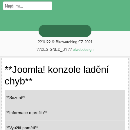
??JU?? © Birdwatching CZ 2021
??DESIGNED_BY??
olwebdesign
**Joomla! konzole ladění
chyb**
**Sezení**
**Informace o profilu**
**Využití paměti**