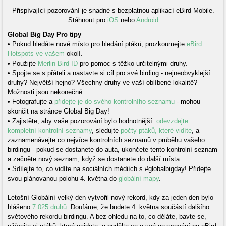
Přispívající pozorování je snadné s bezplatnou aplikací eBird Mobile.
Stáhnout pro
iOS
nebo
Android
Global Big Day Pro tipy
• Pokud hledáte nové místo pro hledání ptáků, prozkoumejte
eBird
Hotspots ve vašem
okolí.
• Použijte
Merlin Bird ID
pro pomoc s těžko určitelnými druhy.
• Spojte se s přáteli a nastavte si cíl pro své birding - nejneobvyklejší
druhy? Největší hejno? Všechny druhy ve vaší oblíbené lokalitě?
Možnosti jsou nekonečné.
• Fotografujte a
přidejte je do svého kontrolního seznamu
- mohou
skončit na stránce Global Big Day!
• Zajistěte, aby vaše pozorování bylo hodnotnější:
odevzdejte
kompletní kontrolní seznamy
, sledujte
počty ptáků, které vidíte
, a
zaznamenávejte co nejvíce kontrolních seznamů v průběhu vašeho
birdingu - pokud se dostanete do auta, ukončete tento kontrolní seznam
a začněte nový seznam, když se dostanete do další místa.
• Sdílejte to, co vidíte na sociálních médiích s #globalbigday! Přidejte
svou plánovanou polohu 4. května do
globální mapy
.
Letošní Globální velký den vytvořil nový rekord, kdy za jeden den bylo
hlášeno
7 025 druhů
. Doufáme, že budete 4. května součástí dalšího
světového rekordu birdingu. A bez ohledu na to, co děláte, bavte se,