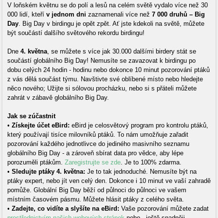
V loňském květnu se do polí a lesů na celém světě vydalo více než 30
000 lidí, kteří
v jednom dni
zaznamenali více než
7 000 druhů – Big
Day
. Big Day v birdingu je opět zpět. Ať jste kdekoli na světě, můžete
být součástí dalšího světového rekordu birdingu!
Dne
4. května
, se můžete s více jak 30.000 dalšími birdery stát se
součástí globálního Big Day! Nemusíte se zavazovat k birdingu po
dobu celých 24 hodin - hodinu nebo dokonce 10 minut pozorování ptáků
z vás dělá součást týmu. Navštivte své oblíbené místo nebo hledejte
něco nového; Užijte si sólovou procházku, nebo si s přáteli můžete
zahrát v zábavě globálního Big Day.
Jak se zúčastnit
•
Získejte účet eBird:
eBird je celosvětový program pro kontrolu ptáků,
který používají tisíce milovníků ptáků. To nám umožňuje zařadit
pozorování každého jednotlivce do jediného masivního seznamu
globálního Big Day - a zároveň sbírat data pro vědce, aby lépe
porozuměli ptákům.
Zaregistrujte se zde
. Je to 100% zdarma.
•
Sledujte ptáky 4. května:
Je to tak jednoduché. Nemusíte být na
ptáky expert, nebo jít ven celý den. Dokonce i 10 minut ve vaší zahradě
pomůže. Globální Big Day běží od půlnoci do půlnoci ve vašem
místním časovém pásmu. Můžete hlásit ptáky z celého světa.
•
Zadejte, co vidíte a slyšíte na eBird:
Vaše pozorování můžete zadat
prostřednictvím našich webových stránek
nebo - ještě snadněji -