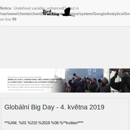
Notice
: Undefined variable: enhancedOutput in
/var/www/clients/client2/web45/web/plugins/system/GoogleAnalytics/Go
on line
99
Birdwatching, česky řekneme pozorování ptáků
„BIRDING JE LOV BEZ ZABÍJENÍ, HON BEZ OBĚTÍ, SBĚR BEZ ZAPLŇOVÁNÍ
VLASTNÍHO DOMU“ - MARK OBMASCIK, AUTOR KNIHY THE BIG YEAR
NAJEZDÍME ČASTO STOVKY KILOMETRŮ, ABYCHOM VIDĚLI DALŠÍ NOVÝ DRUH. ODNÁŠÍME SI NADŠENÍ,
RADOST, ZÁŽITKY, ALE I ZKLAMÁNÍ, POKUD NAŠE CESTA BYLA ZBYTEČNÁ, ALE PŘÍŠTĚ VYRÁŽÍME ZNOVU
Začít můžete v každém věku, podle svých možností, času...stojí to za to!
Globální Big Day - 4. května 2019
**%AM, %01 %210 %2019 %06:%**květen****