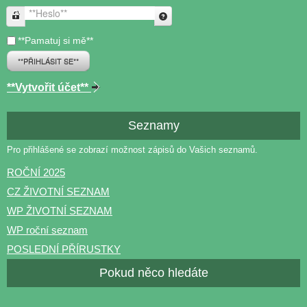
**Heslo**
**Pamatuj si mě**
**PŘIHLÁSIT SE**
**Vytvořit účet**
Seznamy
Pro přihlášené se zobrazí možnost zápisů do Vašich seznamů.
ROČNÍ 2025
CZ ŽIVOTNÍ SEZNAM
WP ŽIVOTNÍ SEZNAM
WP roční seznam
POSLEDNÍ PŘÍRUSTKY
Pokud něco hledáte