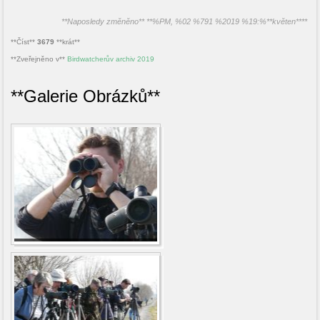
**Naposledy změněno** **%PM, %02 %791 %2019 %19:%**květen****
**Číst**
3679
**krát**
**Zveřejněno v**
Birdwatcherův archiv 2019
**Galerie Obrázků**