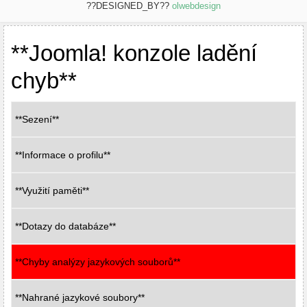
??DESIGNED_BY??
olwebdesign
**Joomla! konzole ladění
chyb**
**Sezení**
**Informace o profilu**
**Využití paměti**
**Dotazy do databáze**
**Chyby analýzy jazykových souborů**
**Nahrané jazykové soubory**