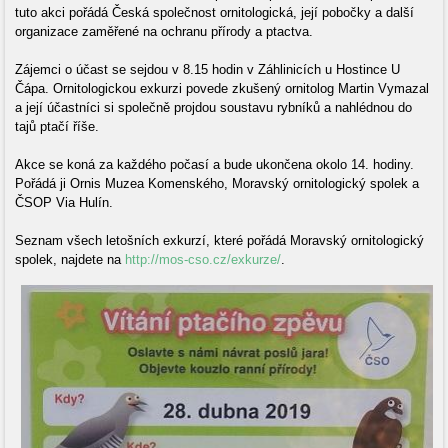
tuto akci pořádá Česká společnost ornitologická, její pobočky a další
organizace zaměřené na ochranu přírody a ptactva.
Zájemci o účast se sejdou v 8.15 hodin v Záhlinicích u Hostince U
Čápa. Ornitologickou exkurzi povede zkušený ornitolog Martin Vymazal
a její účastníci si společně projdou soustavu rybníků a nahlédnou do
tajů ptačí říše.
Akce se koná za každého počasí a bude ukončena okolo 14. hodiny.
Pořádá ji Ornis Muzea Komenského, Moravský ornitologický spolek a
ČSOP Via Hulín.
Seznam všech letošních exkurzí, které pořádá Moravský ornitologický
spolek, najdete na
http://mos-cso.cz/exkurze/
.