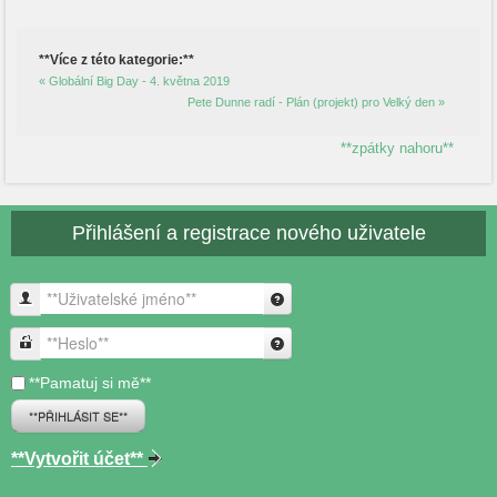
**Více z této kategorie:**
« Globální Big Day - 4. května 2019
Pete Dunne radí - Plán (projekt) pro Velký den »
**zpátky nahoru**
Přihlášení a registrace nového uživatele
**Uživatelské jméno**
**Heslo**
**Pamatuj si mě**
**PŘIHLÁSIT SE**
**Vytvořit účet**