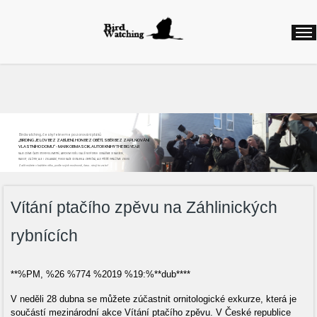
Birdwatching, česky řekneme pozorování ptáků
„BIRDING JE LOV BEZ ZABÍJENÍ, HON BEZ OBĚTÍ, SBĚR BEZ ZAPLŇOVÁNÍ
VLASTNÍHO DOMU“ - MARK OBMASCIK, AUTOR KNIHY THE BIG YEAR
NAJEZDÍME ČASTO STOVKY KILOMETRŮ, ABYCHOM VIDĚLI DALŠÍ NOVÝ DRUH. ODNÁŠÍME SI NADŠENÍ,
RADOST, ZÁŽITKY, ALE I ZKLAMÁNÍ, POKUD NAŠE CESTA BYLA ZBYTEČNÁ, ALE PŘÍŠTĚ VYRÁŽÍME ZNOVU
Začít můžete v každém věku, podle svých možností, času...stojí to za to!
Vítání ptačího zpěvu na Záhlinických
rybnících
**%PM, %26 %774 %2019 %19:%**dub****
V neděli 28 dubna se můžete zúčastnit ornitologické exkurze, která je
součástí mezinárodní akce Vítání ptačího zpěvu. V České republice