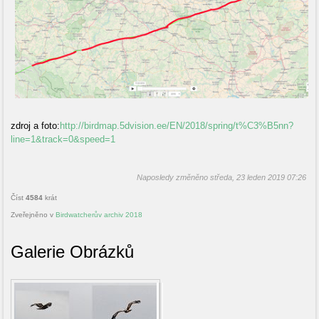
zdroj a foto:
http://birdmap.5dvision.ee/EN/2018/spring/t%C3%B5nn?
line=1&track=0&speed=1
Naposledy změněno středa, 23 leden 2019 07:26
Číst
4584
krát
Zveřejněno v
Birdwatcherův archiv 2018
Galerie Obrázků