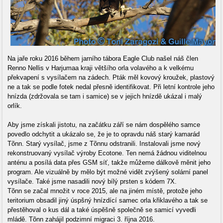
Na jaře roku 2016 během jarního tábora Eagle Club našel náš člen
Renno Nellis v Harjumaa kraji většího orla volavého a k velkému
překvapení s vysílačem na zádech. Pták měl kovový kroužek, plastový
ne a tak se podle fotek nedal přesně identifikovat. Při letní kontrole jeho
hnízda (zdržovala se tam i samice) se v jejich hnízdě ukázal i malý
orlík.
Aby jsme získali jistotu, na začátku září se nám dospělého samce
povedlo odchytit a ukázalo se, že je to opravdu náš starý kamarád
Tõnn. Starý vysílač, jsme z Tõnnu odstranili. Instalovali jsme nový
rekonstruovaný vysílač výroby Ecotone. Ten nemá žádnou viditelnou
anténu a posílá data přes GSM síť, takže můžeme dálkově měnit jeho
program. Ale vizuálně by mělo být možné vidět zvýšený solární panel
vysílače. Také jsme nasadili nový bílý prsten s kódem 7X.
Tõnn se začal množit v roce 2015, ale na jiném místě, protože jeho
teritorium obsadil jiný úspšný hnízdící samec orla křiklavého a tak se
přestěhoval o kus dál a také úspěšně společně se samicí vyvedli
mládě. Tõnn zahájil podzimní migraci 3. října 2016.