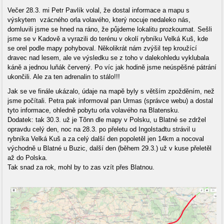
Večer 28.3. mi Petr Pavlík volal, že dostal informace a mapu s
výskytem vzácného orla volavého, který nocuje nedaleko nás,
domluvili jsme se hned na ráno, že půjdeme lokalitu prozkoumat. Sešli
jsme se v Kadově a vyrazili do terénu v okolí rybníku Velká Kuš, kde
se orel podle mapy pohyboval. Několikrát nám zvýšil tep kroužící
dravec nad lesem, ale ve výsledku se z toho v dalekohledu vyklubala
káně a jednou luňák červený. Po víc jak hodině jsme neúspěšné pátrání
ukončili. Ale za ten adrenalin to stálo!!!
Jak se ve finále ukázalo, údaje na mapě byly s větším zpožděním, než
jsme počítali. Petra pak informoval pan Urmas (správce webu) a dostal
tyto informace, ohledně pobytu orla volavého na Blatensku.
Dodatek: tak 30.3. už je Tõnn dle mapy v Polsku, u Blatné se zdržel
opravdu celý den, noc na 28.3. po přeletu od Ingolstadtu strávil u
rybníka Velká Kuš a za celý další den popoletěl jen 14km a nocoval
východně u Blatné u Buzic, další den (během 29.3.) už v kuse přeletěl
až do Polska.
Tak snad za rok, mohl by to zas vzít přes Blatnou.