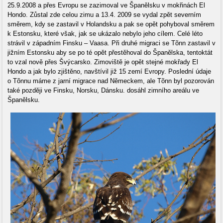
25.9.2008 a přes Evropu se zazimoval ve Španělsku v mokřinách El
Hondo. Zůstal zde celou zimu a 13.4. 2009 se vydal zpět severním
směrem, kdy se zastavil v Holandsku a pak se opět pohyboval směrem
k Estonsku, které však, jak se ukázalo nebylo jeho cílem. Celé léto
strávil v západním Finsku – Vaasa. Při druhé migraci se Tõnn zastavil v
jižním Estonsku aby se po té opět přestěhoval do Španělska, tentoktát
to vzal nově přes Švýcarsko. Zimoviště je opět stejné mokřady El
Hondo a jak bylo zjištěno, navštívil již 15 zemí Evropy. Poslední údaje
o Tõnnu máme z jarní migrace nad Německem, ale Tõnn byl pozorován
také později ve Finsku, Norsku, Dánsku. dosáhl zimního areálu ve
Španělsku.