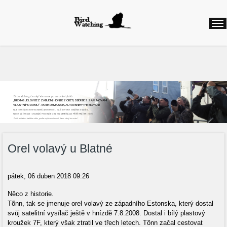
Birdwatching, česky řekneme pozorování ptáků
„BIRDING JE LOV BEZ ZABÍJENÍ, HON BEZ OBĚTÍ, SBĚR BEZ ZAPLŇOVÁNÍ
VLASTNÍHO DOMU“ - MARK OBMASCIK, AUTOR KNIHY THE BIG YEAR
NAJEZDÍME ČASTO STOVKY KILOMETRŮ, ABYCHOM VIDĚLI DALŠÍ NOVÝ DRUH. ODNÁŠÍME SI NADŠENÍ,
RADOST, ZÁŽITKY, ALE I ZKLAMÁNÍ, POKUD NAŠE CESTA BYLA ZBYTEČNÁ, ALE PŘÍŠTĚ VYRÁŽÍME ZNOVU
Začít můžete v každém věku, podle svých možností, času...stojí to za to!
Orel volavý u Blatné
pátek, 06 duben 2018 09:26
Něco z historie.
Tõnn, tak se jmenuje orel volavý ze západního Estonska, který dostal
svůj satelitní vysílač ještě v hnízdě 7.8.2008. Dostal i bílý plastový
kroužek 7F, který však ztratil ve třech letech. Tõnn začal cestovat