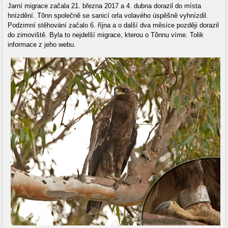
Jarní migrace začala 21. března 2017 a 4. dubna dorazil do místa
hnízdění. Tõnn společně se sanicí orla volavého úspěšně vyhnízdil.
Podzimní stěhování začalo 6. října a o další dva měsíce později dorazil
do zimoviště. Byla to nejdelší migrace, kterou o Tõnnu víme. Tolik
informace z jeho webu.