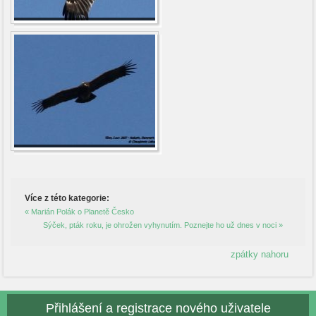
Více z této kategorie:
« Marián Polák o Planetě Česko
Sýček, pták roku, je ohrožen vyhynutím. Poznejte ho už dnes v noci »
zpátky nahoru
Přihlášení a registrace nového uživatele