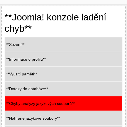
**Joomla! konzole ladění
chyb**
**Sezení**
**Informace o profilu**
**Využití paměti**
**Dotazy do databáze**
**Chyby analýzy jazykových souborů**
**Nahrané jazykové soubory**