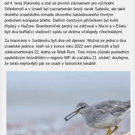
od 4. terej žlutonohý a stal se prvním záznamem pro východní
Středomoří a v Izraeli byl zaznamenán šestý racek Sabinův, ale také
druhého izraelského strnada olivového následovaného čtvrtým
podruhem konipase bílého. Dalším čerstvým přírůstkem byl kulík
třípásý v HaZore. Bramborníček pestrý se zdržoval v Ma’or a v Eilatu
byli dva buřňáčci vlaštovčí spolu se dvěma včelojedy chocholatými.
Za hranicemi v Jordánsku byli dva orli damaní. Možná se jedná o dva
izraelské jedince, kteří se z konce roku 2022 sem přemístili a byli
zdokumentováni 22. ledna ve Wadi Rum. Toto místo zůstalo posledním
spolehlivým hnízdištěm v regionu WP do začátku 21. století; doufejme,
že tento nejnovější pár se usadí v historické lokalitě.