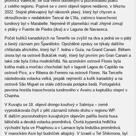
provincii Valencie, se stal velmi oblíbeným u pozorovatelů ptáků
z celého regionu. Poprvé se v zemi objevil teprve nedávno, v březnu
2022. Stejně překvapivý byl rákosník plavý, který byl chycen a
okroužkován v nedalekém Tancat de L’Illa, zatímco trasochvost
tundrový byl v Marabelle. Nejméně tři plameňáci malí zřejmě zimují
s ptáky v Fuente de Piedra (dva) a v Laguna de Navaseca.
Počet kulíků kanadských na Tenerife se zvýšil na dva a jedná se o pátý
a šestý záznam pro Španělsko. Opožděné zprávy se týkaly dalšího
chřástala afrického, který byl 7. ledna v Guía, na Grand Canarii. Během
února byl na ostrově Bukáček malý, který byl prvním pro Gran Canarii a
také zde byla čírka modrokřídlá. Na azorském ostrově Flores byla
koliha malá a morčáci chocholatí byli v laguně Lagoa do Capitão na
ostrově Pico, a v Ribeira do Ferreiro na ostrově Flores. Na Terceiře
následovala volavka velká, jespák nejmenší a kulík kanadský a na
ostrově São Miguel se stále zdržovala potápka šedá. Portugalská
pevnina hostila trasochvosta tundrového v Aveiru a keptušku stepní v
Chainha.
V Kuvajtu se 18. objevil drongo kouřový v Salmiya – země
vyprodukovala čtyři z pěti záznamů tohoto druhu v regionu WP.
K dalším pozoruhodným kuvajtským objevům patřila šestá husa
běločelá a devátá volavka proměnlivá. Čtvrtá kyperská hrdlička
východní byla ve Phaphosu a v Larnace byla linduška proměnlivá.
V marockém Asni byl budníček altajský. V Izraeli u Tel Shikmona, byl