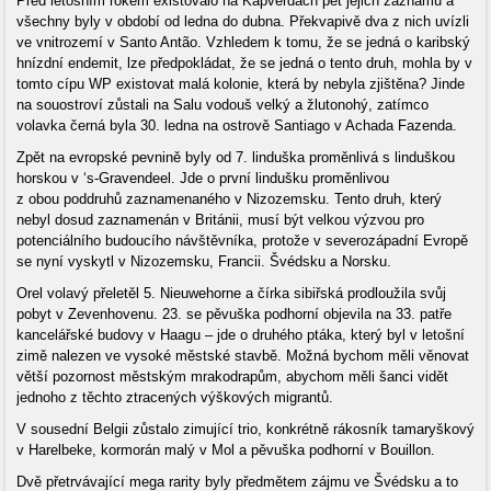
Před letošním rokem existovalo na Kapverdách pět jejich záznamů a
všechny byly v období od ledna do dubna. Překvapivě dva z nich uvízli
ve vnitrozemí v Santo Antão. Vzhledem k tomu, že se jedná o karibský
hnízdní endemit, lze předpokládat, že se jedná o tento druh, mohla by v
tomto cípu WP existovat malá kolonie, která by nebyla zjištěna? Jinde
na souostroví zůstali na Salu vodouš velký a žlutonohý, zatímco
volavka černá byla 30. ledna na ostrově Santiago v Achada Fazenda.
Zpět na evropské pevnině byly od 7. linduška proměnlivá s linduškou
horskou v ‘s-Gravendeel. Jde o první lindušku proměnlivou
z obou poddruhů zaznamenaného v Nizozemsku. Tento druh, který
nebyl dosud zaznamenán v Británii, musí být velkou výzvou pro
potenciálního budoucího návštěvníka, protože v severozápadní Evropě
se nyní vyskytl v Nizozemsku, Francii. Švédsku a Norsku.
Orel volavý přeletěl 5. Nieuwehorne a čírka sibiřská prodloužila svůj
pobyt v Zevenhovenu. 23. se pěvuška podhorní objevila na 33. patře
kancelářské budovy v Haagu – jde o druhého ptáka, který byl v letošní
zimě nalezen ve vysoké městské stavbě. Možná bychom měli věnovat
větší pozornost městským mrakodrapům, abychom měli šanci vidět
jednoho z těchto ztracených výškových migrantů.
V sousední Belgii zůstalo zimující trio, konkrétně rákosník tamaryškový
v Harelbeke, kormorán malý v Mol a pěvuška podhorní v Bouillon.
Dvě přetrvávající mega rarity byly předmětem zájmu ve Švédsku a to