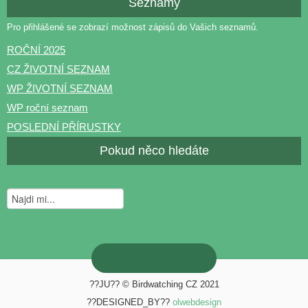
Seznamy
Pro přihlášené se zobrazí možnost zápisů do Vašich seznamů.
ROČNÍ 2025
CZ ŽIVOTNÍ SEZNAM
WP ŽIVOTNÍ SEZNAM
WP roční seznam
POSLEDNÍ PŘÍRUSTKY
Pokud něco hledáte
??JU?? © Birdwatching CZ 2021
??DESIGNED_BY??
olwebdesign