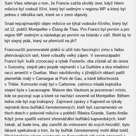
Sam Viles referuje o tom, že Francie zažila skvělý únor, když hitem
měsíce byl vodouš říční, který byl sedmým v regionu WP a který byl
jednou z několika rarit, které se v zemi objevily.
Snad nejzajímavější objev měsíce se týkal vodouše říčního, který byl
od 12. poblíž Montpeiller v Étang de Thau. Pro Francii byl prvním a pro
region WP sedmým a následuje po prvním na Islandu v září. Mohl by to
být stejný pták, který se přemístil na jih?
Francouzští pozorovatelé ptáků si užili tuto fascinující zimu s řadou
přetrvávajících rarit, které vzbudily velký zájem. V severozápadní
Francii byli: kulík zrzoocasý a rybák Fosterův, oba zůstali až do února
v Guissény, stejně jako jespák nejmenší v La Guittière a dva mladiství
racci američtí v Gueltas. Mezi návštěvníky z jižnějších oblastí patřil
plameňák malý v Camargue at Pont de Gau, a káně bělochvostá
v Thibie .Kormorán malý byl v Carbonne, zatímco mladá keptuška
stepní byla v Lacassagne. Maison des Vautours je pozorovací místo,
kde se pozorují supi a které se nachází severně od Montpellier. Během
ledna zde byl sup krahujový. Zajímavé zprávy z Kapverd se týkaly
nejméně dvou buřňáků černotemenných, kteří byli zaznamenáni ve
třech dnech v polovině měsíce u pobřeží Ribeira Grande, Santo Antão.
Když jsme spatřili večerní shromáždění buřňáků kapverdských, kteří
čekali, až bude tma, aby zamířili do vnitrozemí do svých hnízdišť, bylo
lákavé spekulovat o tom, že by buřňák černotemenný mohl dělat totéž.