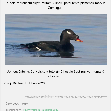
K dalším francouzským raritám v únoru patřil tento plameňák malý v
Camargue.
Je neuvěřitelné, že Polsko v této zimě hostilo šest různých turpanů
sibiřských.
Zdroj: Birdwatch duben 2023
**Naposledy změněno** **%PM, %03 %761 %2023 %19:%**dub****
**Číst**
6026
**krát**
**Zveřejněno v**
Rarity Western Palearctic 2023