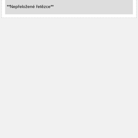
**Nepřeložené řetězce**