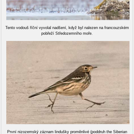
Tento vodouš říční vyvolal nadšení, když byl nalezen na francouzském
pobřeží Středozemního moře.
První nizozemský záznam lindušky proměnlivé (poddruh the Siberian