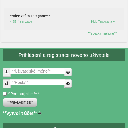
**Více z této kategorie:**
« Jižní senzace
Klub Tropicana »
**zpátky nahoru**
Přihlášení a registrace nového uživatele
**Uživatelské jméno**
**Heslo**
**Pamatuj si mě**
**PŘIHLÁSIT SE**
**Vytvořit účet**