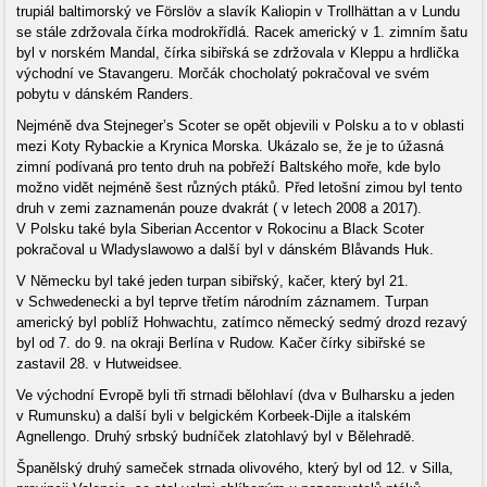
trupiál baltimorský ve Förslöv a slavík Kaliopin v Trollhättan a v Lundu
se stále zdržovala čírka modrokřídlá. Racek americký v 1. zimním šatu
byl v norském Mandal, čírka sibiřská se zdržovala v Kleppu a hrdlička
východní ve Stavangeru. Morčák chocholatý pokračoval ve svém
pobytu v dánském Randers.
Nejméně dva Stejneger’s Scoter se opět objevili v Polsku a to v oblasti
mezi Koty Rybackie a Krynica Morska. Ukázalo se, že je to úžasná
zimní podívaná pro tento druh na pobřeží Baltského moře, kde bylo
možno vidět nejméně šest různých ptáků. Před letošní zimou byl tento
druh v zemi zaznamenán pouze dvakrát ( v letech 2008 a 2017).
V Polsku také byla Siberian Accentor v Rokocinu a Black Scoter
pokračoval u Wladyslawowo a další byl v dánském Blåvands Huk.
V Německu byl také jeden turpan sibiřský, kačer, který byl 21.
v Schwedenecki a byl teprve třetím národním záznamem. Turpan
americký byl poblíž Hohwachtu, zatímco německý sedmý drozd rezavý
byl od 7. do 9. na okraji Berlína v Rudow. Kačer čírky sibiřské se
zastavil 28. v Hutweidsee.
Ve východní Evropě byli tři strnadi bělohlaví (dva v Bulharsku a jeden
v Rumunsku) a další byli v belgickém Korbeek-Dijle a italském
Agnellengo. Druhý srbský budníček zlatohlavý byl v Bělehradě.
Španělský druhý sameček strnada olivového, který byl od 12. v Silla,