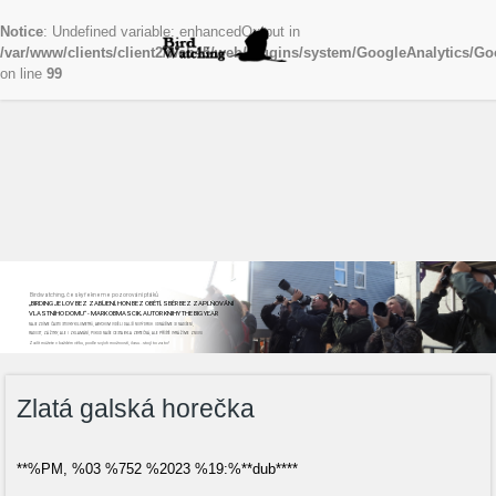
Notice
: Undefined variable: enhancedOutput in
/var/www/clients/client2/web45/web/plugins/system/GoogleAnalytics/Go
on line
99
Birdwatching, česky řekneme pozorování ptáků
„BIRDING JE LOV BEZ ZABÍJENÍ, HON BEZ OBĚTÍ, SBĚR BEZ ZAPLŇOVÁNÍ
VLASTNÍHO DOMU“ - MARK OBMASCIK, AUTOR KNIHY THE BIG YEAR
NAJEZDÍME ČASTO STOVKY KILOMETRŮ, ABYCHOM VIDĚLI DALŠÍ NOVÝ DRUH. ODNÁŠÍME SI NADŠENÍ,
RADOST, ZÁŽITKY, ALE I ZKLAMÁNÍ, POKUD NAŠE CESTA BYLA ZBYTEČNÁ, ALE PŘÍŠTĚ VYRÁŽÍME ZNOVU
Začít můžete v každém věku, podle svých možností, času...stojí to za to!
Zlatá galská horečka
**%PM, %03 %752 %2023 %19:%**dub****