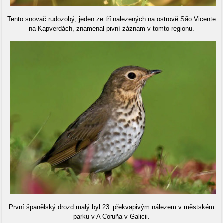
Tento snovač rudozobý, jeden ze tří nalezených na ostrově São Vicente
na Kapverdách, znamenal první záznam v tomto regionu.
První španělský drozd malý byl 23. překvapivým nálezem v městském
parku v A Coruña v Galicii.