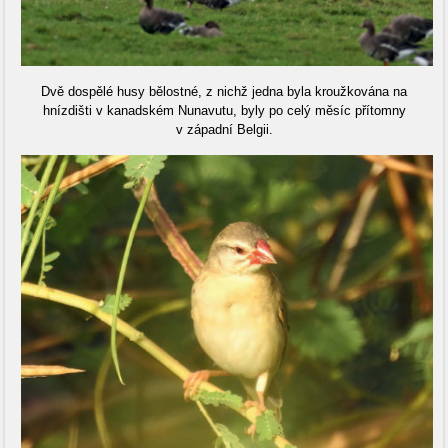
Dvě dospělé husy bělostné, z nichž jedna byla kroužkována na
hnízdišti v kanadském Nunavutu, byly po celý měsíc přítomny
v západní Belgii.