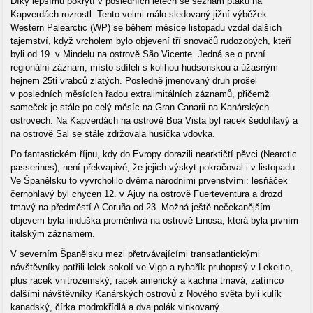
Díky lepšímu pokrytí v posledních letech se seznam ptáků na
Kapverdách rozrostl. Tento velmi málo sledovaný jižní výběžek
Western Palearctic (WP) se během měsíce listopadu vzdal dalších
tajemství, když vrcholem bylo objevení tří snovačů rudozobých, kteří
byli od 19. v Mindelu na ostrově São Vicente. Jedná se o první
regionální záznam, místo sdíleli s kolihou hudsonskou a úžasným
hejnem 25ti vrabců zlatých. Posledně jmenovaný druh prošel
v posledních měsících řadou extralimitálních záznamů, přičemž
sameček je stále po celý měsíc na Gran Canarii na Kanárských
ostrovech. Na Kapverdách na ostrově Boa Vista byl racek šedohlavý a
na ostrově Sal se stále zdržovala husička vdovka.
Po fantastickém říjnu, kdy do Evropy dorazili nearktičtí pěvci (Nearctic
passerines), není překvapivé, že jejich výskyt pokračoval i v listopadu.
Ve Španělsku to vyvrcholilo dvěma národními prvenstvími: lesňáček
černohlavý byl chycen 12. v Ajuy na ostrově Fuerteventura a drozd
tmavý na předměstí A Coruña od 23. Možná ještě nečekanějším
objevem byla linduška proměnlivá na ostrově Linosa, která byla prvním
italským záznamem.
V severním Španělsku mezi přetrvávajícími transatlantickými
návštěvníky patřili lelek sokolí ve Vigo a rybařík pruhoprsý v Lekeitio,
plus racek vnitrozemský, racek americký a kachna tmavá, zatímco
dalšími návštěvníky Kanárských ostrovů z Nového světa byli kulík
kanadský, čírka modrokřídlá a dva polák vlnkovaný.