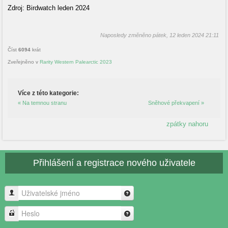
Zdroj: Birdwatch leden 2024
Naposledy změněno pátek, 12 leden 2024 21:11
Číst
6094
krát
Zveřejněno v
Rarity Western Palearctic 2023
Více z této kategorie:
« Na temnou stranu
Sněhové překvapení »
zpátky nahoru
Přihlášení a registrace nového uživatele
Uživatelské jméno
Heslo