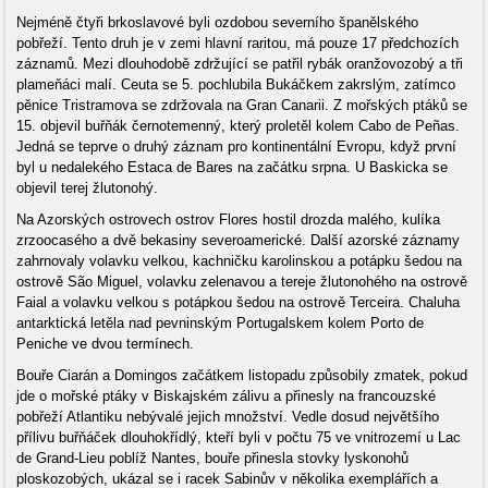
Nejméně čtyři brkoslavové byli ozdobou severního španělského
pobřeží. Tento druh je v zemi hlavní raritou, má pouze 17 předchozích
záznamů. Mezi dlouhodobě zdržující se patřil rybák oranžovozobý a tři
plameňáci malí. Ceuta se 5. pochlubila Bukáčkem zakrslým, zatímco
pěnice Tristramova se zdržovala na Gran Canarii. Z mořských ptáků se
15. objevil buřňák černotemenný, který proletěl kolem Cabo de Peñas.
Jedná se teprve o druhý záznam pro kontinentální Evropu, když první
byl u nedalekého Estaca de Bares na začátku srpna. U Baskicka se
objevil terej žlutonohý.
Na Azorských ostrovech ostrov Flores hostil drozda malého, kulíka
zrzoocasého a dvě bekasiny severoamerické. Další azorské záznamy
zahrnovaly volavku velkou, kachničku karolinskou a potápku šedou na
ostrově São Miguel, volavku zelenavou a tereje žlutonohého na ostrově
Faial a volavku velkou s potápkou šedou na ostrově Terceira. Chaluha
antarktická letěla nad pevninským Portugalskem kolem Porto de
Peniche ve dvou termínech.
Bouře Ciarán a Domingos začátkem listopadu způsobily zmatek, pokud
jde o mořské ptáky v Biskajském zálivu a přinesly na francouzské
pobřeží Atlantiku nebývalé jejich množství. Vedle dosud největšího
přílivu buřňáček dlouhokřídlý, kteří byli v počtu 75 ve vnitrozemí u Lac
de Grand-Lieu poblíž Nantes, bouře přinesla stovky lyskonohů
ploskozobých, ukázal se i racek Sabinův v několika exemplářích a