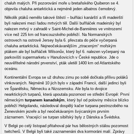
chaluh malých. Při pozorování moře u bretaňského Quiberon se 4.
objevila chaluha antarktická a nejméně jeden albatros černobrvý.
Několik ptáků nemělo takové štěstí – buřňáci kanárští a tři madeirští
byli nalezeni mezi řadou mrtvých těl. Další buřňáček madeirský byl
nalezen mrtvý v zahradě v Saint-Michel-de-Bannières ve vnitrozemí
více než 225 km od francouzského pobřeží. Na Normanských
ostrovech na ostrově Jersey byla 6. převzata do péče vyčerpaná
chaluha antarktická. Nejneočekávanějším „ztraceným“ mořským
ptákem ale byl buřňáček Wilsonův, který byl 6. nalezen vyčerpaný na
parkovišti supermarketu v Hanušovicích v České republice. Jde o
neuvěřitelné národní prvenství, pták uletěl 1400 km od Atlantského
oceánu.
Kontinentální Evropa se už druhou zimu po sobě dočkala přílivu poláků
vlnkovaných. Nejméně 10 jich bylo v západní Francii, další jedinci byli
ve Španělsku, Německu a Nizozemsku. Ale byla to dvojice
nearktických turpanů, která upoutala pozornost ve střední Evropě: První
německým
turpanem kanadským
, který byl od poloviny měsíce blízko
pobřeží Helgolandu, následoval dospělý kačer turpana pestrozobého na
Ženevském jezeře a byl neočekávaným švýcarským prvním
záznamem. Vracející se turpan sibiřský byly z Dánska a Švédska.
V Belgii po celý listopad přitahoval pár hus bělostných stálou pozornost
twitcherů. V Belgii byli také zaznamenáni dva kormoráni malí. Zprávy