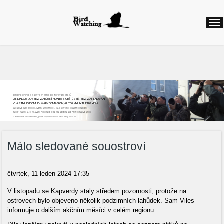
Birdwatching, česky řekneme pozorování ptáků
„BIRDING JE LOV BEZ ZABÍJENÍ, HON BEZ OBĚTÍ, SBĚR BEZ ZAPLŇOVÁNÍ
VLASTNÍHO DOMU“ - MARK OBMASCIK, AUTOR KNIHY THE BIG YEAR
NAJEZDÍME ČASTO STOVKY KILOMETRŮ, ABYCHOM VIDĚLI DALŠÍ NOVÝ DRUH. ODNÁŠÍME SI NADŠENÍ,
RADOST, ZÁŽITKY, ALE I ZKLAMÁNÍ, POKUD NAŠE CESTA BYLA ZBYTEČNÁ, ALE PŘÍŠTĚ VYRÁŽÍME ZNOVU
Začít můžete v každém věku, podle svých možností, času...stojí to za to!
Málo sledované souostroví
čtvrtek, 11 leden 2024 17:35
V listopadu se Kapverdy staly středem pozornosti, protože na
ostrovech bylo objeveno několik podzimních lahůdek. Sam Viles
informuje o dalším akčním měsíci v celém regionu.