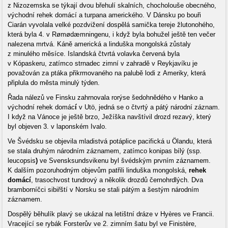
z Nizozemska se týkají dvou břehulí skalních, chocholouše obecného,
východní rehek domácí a turpana amerického. V Dánsku po bouři
Ciarán vyvolala velké pozdvižení dospělá samička tereje žlutonohého,
která byla 4. v Rømødæmningenu, i když byla bohužel ještě ten večer
nalezena mrtvá. Káně americká a linduška mongolská zůstaly
z minulého měsíce. Islandská čtvrtá volavka červená byla
v Kópaskeru, zatímco strnadec zimní v zahradě v Reykjavíku je
považován za ptáka přikrmovaného na palubě lodi z Ameriky, která
připlula do města minulý týden.
Řada nálezů ve Finsku zahrnovala rorýse šedohnědého v Hanko a
východní rehek domác
í
v Utö, jedná se o čtvrtý a pátý národní záznam.
I když na Vánoce je ještě brzo, Ježíška navštívil drozd rezavý, který
byl objeven 3. v laponském Ivalo.
Ve Švédsku se objevila mladistvá potáplice pacifická u Ölandu, která
se stala druhým národním záznamem, zatímco konipas bílý (ssp.
leucopsis
)
ve Svensksundsvikenu byl švédským prvním záznamem.
K dalším pozoruhodným objevům patřili linduška mongolská,
rehek
domácí
, trasochvost tundrový a několik drozdů černohrdlých. Dva
bramborníčci sibiřští v Norsku se stali pátým a šestým národním
záznamem.
Dospělý běhulík plavý se ukázal na letištní dráze v Hyères ve Francii.
Vracející se rybák Forsterův ve 2. zimním šatu byl ve Finistère,