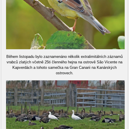
Během listopadu bylo zaznamenáno několik extralimitálních záznamů
vrabců zlatých včetně 25ti členného hejna na ostrově São Vicente na
Kapverdách a tohoto samečka na Gran Canarii na Kanárských
ostrovech.