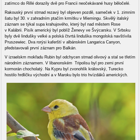
zatímco do Rillé dorazily dvě pro Francii neočekávané husy běločelé.
Rakouský první strnad rezavý byl objeven pozdě, sameček v 1. zimním
šatu byl 30. v zahradním ptačím krmítku v Miemingu. Skvělý italský
záznam se týkal supa krahujového, který byl nad městem Rose
v Kalábrii. Pisík americký byl poblíž Ženevy ve Švýcarsku. V Srbsku
byly dvě lindušky velké a polská čtvrtá linduška mongolská navštívila
Pruszewiec. Dva rorýsi kaferští v albánském Langarica Canyon,
představovali první záznam pro Balkán.
V izraelskm mokřadu Rubin byl odchycen strnad olivový a stal se třetím
národním záznamem. V libanonském Tripolisu byl pro zemi první
kormorán chocholatý. Na Kypru byl zvonohlík královský, Turecko
hostilo hrdličku východní a v Maroku bylo trio hvízdáků amerických.