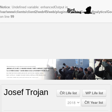
Notice
: Undefined variable: enhancedOutput in
/var/www/clients/client2/web45/web/plugins/system/GoogleAnalytics/Go
on line
99
Birdwatching, česky řekneme pozorování ptáků
„BIRDING JE LOV BEZ ZABÍJENÍ, HON BEZ OBĚTÍ, SBĚR BEZ ZAPLŇOVÁNÍ
VLASTNÍHO DOMU“ - MARK OBMASCIK, AUTOR KNIHY THE BIG YEAR
NAJEZDÍME ČASTO STOVKY KILOMETRŮ, ABYCHOM VIDĚLI DALŠÍ NOVÝ DRUH. ODNÁŠÍME SI NADŠENÍ,
RADOST, ZÁŽITKY, ALE I ZKLAMÁNÍ, POKUD NAŠE CESTA BYLA ZBYTEČNÁ, ALE PŘÍŠTĚ VYRÁŽÍME ZNOVU
Začít můžete v každém věku, podle svých možností, času...stojí to za to!
Josef Trojan
ČR Life list
WP Life list
ČR Year list