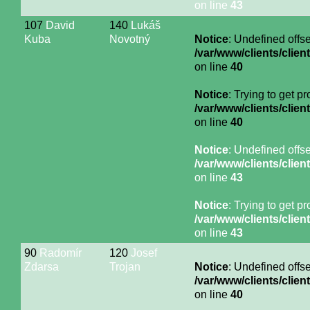
on line
43
107
David
140
Lukáš
Kuba
Novotný
Notice
: Undefined offse
/var/www/clients/cli
on line
40
Notice
: Trying to get p
/var/www/clients/cli
on line
40
Notice
: Undefined offse
/var/www/clients/cli
on line
43
Notice
: Trying to get p
/var/www/clients/cli
on line
43
90
Radomír
120
Josef
Zdarsa
Trojan
Notice
: Undefined offse
/var/www/clients/cli
on line
40