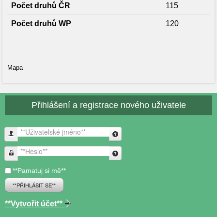
Počet druhů ČR
115
Počet druhů WP
120
Mapa
Přihlášení a registrace nového uživatele
**Uživatelské jméno**
**Heslo**
**Pamatuj si mě**
**PŘIHLÁSIT SE**
**Vytvořit účet**