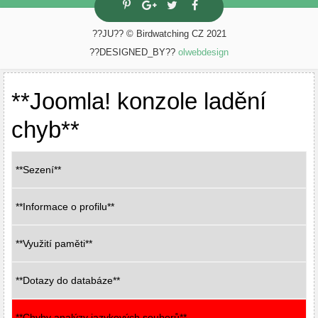
??JU?? © Birdwatching CZ 2021
??DESIGNED_BY??
olwebdesign
**Joomla! konzole ladění
chyb**
**Sezení**
**Informace o profilu**
**Využití paměti**
**Dotazy do databáze**
**Chyby analýzy jazykových souborů**