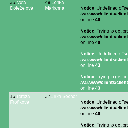
35
Iveta
49
Lenka
Doleželová
Marianna
Notice
: Undefined offse
/var/www/clients/cli
on line
40
Notice
: Trying to get p
/var/www/clients/cli
on line
40
Notice
: Undefined offse
/var/www/clients/cli
on line
43
Notice
: Trying to get p
/var/www/clients/cli
on line
43
16
Tereza
37
Jirka Sochor
Froňková
Notice
: Undefined offse
/var/www/clients/cli
on line
40
Notice
: Trying to get p