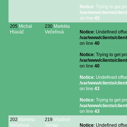
Notice
: Trying to get p
/var/www/clients/cli
on line
43
205
Michal
230
Markéta
Hlaváč
Večeřová
Notice
: Undefined offse
/var/www/clients/cli
on line
40
Notice
: Trying to get p
/var/www/clients/cli
on line
40
Notice
: Undefined offse
/var/www/clients/cli
on line
43
Notice
: Trying to get p
/var/www/clients/cli
on line
43
202
Markéta
219
Vladimír
Večeřová
Toman
Notice
: Undefined offse