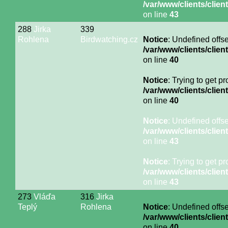
/var/www/clients/cli
on line
43
288
Jirka
339
Rohlena
Birdwatching.cz
Notice
: Undefined offse
/var/www/clients/cli
on line
40
Notice
: Trying to get p
/var/www/clients/cli
on line
40
Notice
: Undefined offse
/var/www/clients/cli
on line
43
Notice
: Trying to get p
/var/www/clients/cli
on line
43
273
Vláďa
316
Jirka
Teplý
Rohlena
Notice
: Undefined offse
/var/www/clients/cli
on line
40