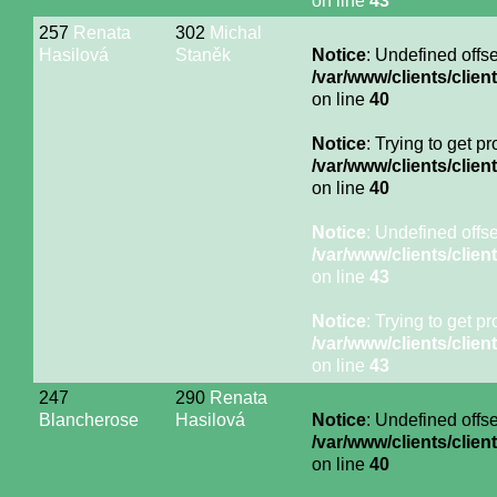
on line
43
257
Renata
302
Michal
Hasilová
Staněk
Notice
: Undefined offse
/var/www/clients/cli
on line
40
Notice
: Trying to get p
/var/www/clients/cli
on line
40
Notice
: Undefined offse
/var/www/clients/cli
on line
43
Notice
: Trying to get p
/var/www/clients/cli
on line
43
247
290
Renata
Blancherose
Hasilová
Notice
: Undefined offse
/var/www/clients/cli
on line
40