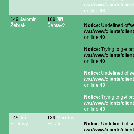
/var/www/clients/cli
on line
43
149
Jaromír
189
Jiří
Žebrák
Šantavý
Notice
: Undefined offse
/var/www/clients/cli
on line
40
Notice
: Trying to get p
/var/www/clients/cli
on line
40
Notice
: Undefined offse
/var/www/clients/cli
on line
43
Notice
: Trying to get p
/var/www/clients/cli
on line
43
145
Jiří
189
Miroslav
Šantavý
Horák
Notice
: Undefined offse
/var/www/clients/cli