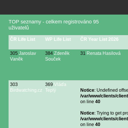
TOP seznamy - celkem registrováno 95
uživatelů
ČR Life List
WP Life List
ČR Year List 2026
305
Jaroslav
384
Zdeněk
31
Renata Hasilová
Vaněk
Souček
303
369
Vláďa
Birdwatching.cz
Teplý
Notice
: Undefined offse
/var/www/clients/cli
on line
40
Notice
: Trying to get p
/var/www/clients/cli
on line
40