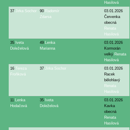
Hasilová
37
Jirka Sochor
90
Radomír
03.01.2026
Zdarsa
Červenka
obecná
Renata
Hasilová
35
Iveta
49
Lenka
03.01.2026
Doleželová
Marianna
Kormorán
velký
Renata
Hasilová
16
Tereza
37
Jirka Sochor
03.01.2026
Froňková
Racek
bělohlavý
Renata
Hasilová
11
Lenka
35
Iveta
03.01.2026
Hodačová
Doleželová
Kavka
obecná
Renata
Hasilová