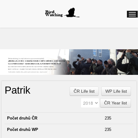
Birdwatching, česky řekneme pozorování ptáků
„BIRDING JE LOV BEZ ZABÍJENÍ, HON BEZ OBĚTÍ, SBĚR BEZ ZAPLŇOVÁNÍ
VLASTNÍHO DOMU“ - MARK OBMASCIK, AUTOR KNIHY THE BIG YEAR
NAJEZDÍME ČASTO STOVKY KILOMETRŮ, ABYCHOM VIDĚLI DALŠÍ NOVÝ DRUH. ODNÁŠÍME SI NADŠENÍ,
RADOST, ZÁŽITKY, ALE I ZKLAMÁNÍ, POKUD NAŠE CESTA BYLA ZBYTEČNÁ, ALE PŘÍŠTĚ VYRÁŽÍME ZNOVU
Začít můžete v každém věku, podle svých možností, času...stojí to za to!
Patrik
ČR Life list
WP Life list
ČR Year list
Počet druhů ČR
235
Počet druhů WP
235