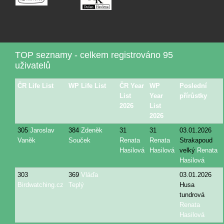
TOP seznamy - celkem registrováno 95
uživatelů
ČR Life List
WP Life List
ČR Year
WP
Poslední
List
Year
přírůstky
2026
List
2026
305
Jaroslav
384
Zdeněk
31
31
03.01.2026
Vaněk
Souček
Renata
Renata
Strakapoud
Hasilová
Hasilová
velký
Renata
Hasilová
303
369
Vláďa
03.01.2026
Birdwatching.cz
Teplý
Husa
tundrová
Renata
Hasilová