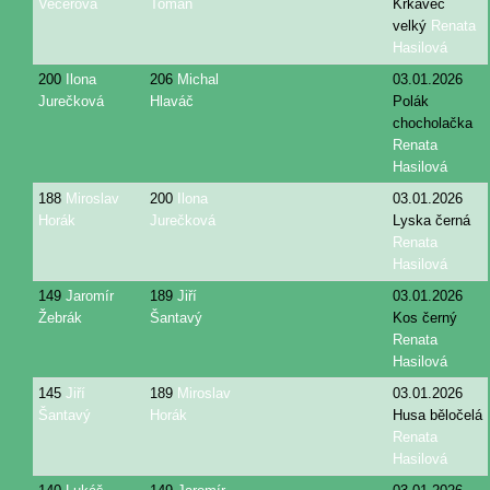
Večeřová
Toman
Krkavec
velký
Renata
Hasilová
200
Ilona
206
Michal
03.01.2026
Jurečková
Hlaváč
Polák
chocholačka
Renata
Hasilová
188
Miroslav
200
Ilona
03.01.2026
Horák
Jurečková
Lyska černá
Renata
Hasilová
149
Jaromír
189
Jiří
03.01.2026
Žebrák
Šantavý
Kos černý
Renata
Hasilová
145
Jiří
189
Miroslav
03.01.2026
Šantavý
Horák
Husa běločelá
Renata
Hasilová