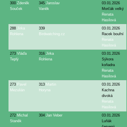
300
Zdeněk
345
Jaroslav
03.01.2026
Souček
Vaněk
Morčák velký
Renata
Hasilová
288
Jirka
339
03.01.2026
Rohlena
Birdwatching.cz
Racek bouřní
Renata
Hasilová
273
Vláďa
316
Jirka
03.01.2026
Teplý
Rohlena
Sýkora
koňadra
Renata
Hasilová
273
Pavel
313
Martin
03.01.2026
Mezulián
Horyna
Kachna
divoká
Renata
Hasilová
272
Michal
304
Jan Veber
03.01.2026
Staněk
Luňák
červený