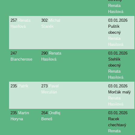
Renata
Hasilová
257
Renata
302
Michal
03.01.2026
Hasilová
Staněk
Puštík
obecný
Renata
Hasilová
247
290
Renata
03.01.2026
Blancherose
Hasilová
Stehlík
obecný
Renata
Hasilová
235
Patrik
273
Pavel
03.01.2026
Mezulián
Morčák malý
Renata
Hasilová
235
Martin
264
Ondřej
03.01.2026
Horyna
Beneš
Racek
chechtavý
Renata