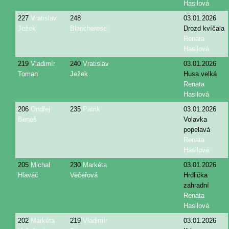
Hasilová
227
Vratislav
248
03.01.2026
Ježek
Blancherose
Drozd kvíčala
Renata
Hasilová
219
Vladimír
240
Vratislav
03.01.2026
Toman
Ježek
Husa velká
Renata
Hasilová
206
Ondřej
235
Patrik
03.01.2026
Beneš
Volavka
popelavá
Renata
Hasilová
205
Michal
230
Markéta
03.01.2026
Hlaváč
Večeřová
Hrdlička
zahradní
Renata
Hasilová
202
Markéta
219
Vladimír
03.01.2026