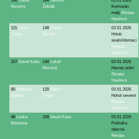
140
Lukáš
149
Jaromír
03.01.2026
Novotný
Žebrák
Kormorán
malý
Renata
Hasilová
115
Josef
148
Martin
03.01.2026
Trojan
Sochor
Holub
skalní/domácí
Renata
Hasilová
107
David Kuba
140
Lukáš
03.01.2026
Novotný
Havran polní
Renata
Hasilová
90
Radomír
120
Josef
03.01.2026
Zdarsa
Trojan
Hohol severní
Renata
Hasilová
48
Lenka
108
David Kuba
03.01.2026
Marianna
Poštolka
obecná
Renata