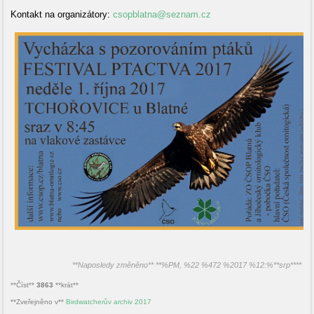
Kontakt na organizátory:
csopblatna@seznam.cz
**Naposledy změněno** **%PM, %22 %472 %2017 %12:%**srp****
**Číst**
3863
**krát**
**Zveřejněno v**
Birdwatcherův archiv 2017