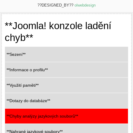
??DESIGNED_BY??
olwebdesign
**Joomla! konzole ladění
chyb**
**Sezení**
**Informace o profilu**
**Využití paměti**
**Dotazy do databáze**
**Chyby analýzy jazykových souborů**
**Nahrané jazykové soubory**