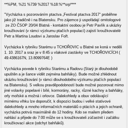
**%PM, %21 %739 %2017 %18:%**srp****
"Vycházka s pozorováním ptactva „Festival ptactva 2017“ proběhne
jako již tradičně i na Blatensku. Pro zájemce ji uspořádají ornitologové
ze ZO ČSOP 20/04 Blatná - kontaktní osobou je Petr Pavlík a ukázky
kroužkování (v rámci výzkumu ptačích populací) zajistí kroužkovatelé
Petr a Martina Loudovi a Jaroslav Fořt.
Vycházka k rybníku Starému u TCHOŘOVIC u Blatné se koná v neděli
1. 10. 2017 a sraz je v 8:45 u vlakové zastávky ve TCHOŘOVICÍCH (
49.4386167N, 13.8099764E )
Vycházka povede k rybníku Starému a Radovu (Starý je dlouhodobě
upuštěn a je šance vidět zejména bahňáky). Bude možné zhlédnout
ukázku kroužkování (v rámci dlouhodobého výzkumu ptačích populací
na Blatensku). S velkou pravděpodobností bude možné pozorovat mimo
jiné volavky popelavé i bílé, kormorány, racky, různé kachny a bahňáky,
orly mořské a možná i orlovce. Dalekohledy a obuv odolávající
mírnému vlhku lze doporučit, k dispozici budou i velké stativové
dalekohledy a mnoho informačních materiálů o ptácích a jejich ochraně,
vycházka potrvá maximálně do 12 hodiny. Kdo se mailem předem
nahlásí a přijede do 7:00 může se s kroužkovateli zúčastnit i začátku
kroužkovací akce (odchyt bahňáků).