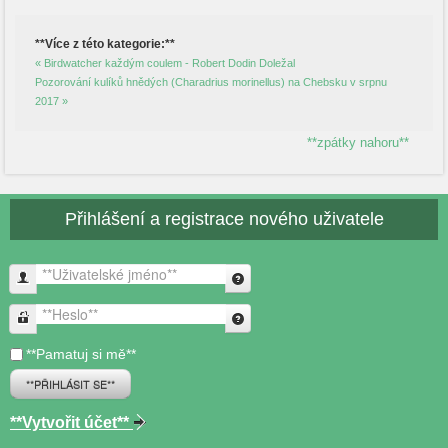
**Více z této kategorie:**
« Birdwatcher každým coulem - Robert Dodin Doležal
Pozorování kulíků hnědých (Charadrius morinellus) na Chebsku v srpnu
2017 »
**zpátky nahoru**
Přihlášení a registrace nového uživatele
**Uživatelské jméno**
**Heslo**
**Pamatuj si mě**
**PŘIHLÁSIT SE**
**Vytvořit účet**