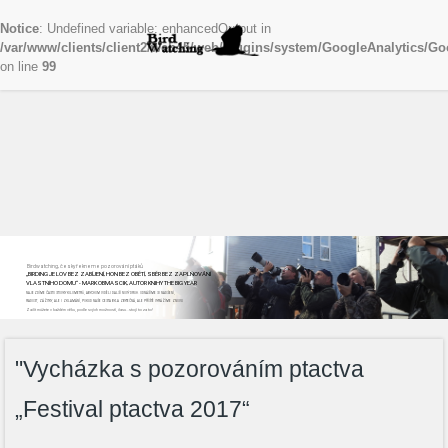
Notice
: Undefined variable: enhancedOutput in
/var/www/clients/client2/web45/web/plugins/system/GoogleAnalytics/Go
on line
99
Birdwatching, česky řekneme pozorování ptáků
„BIRDING JE LOV BEZ ZABÍJENÍ, HON BEZ OBĚTÍ, SBĚR BEZ ZAPLŇOVÁNÍ
VLASTNÍHO DOMU“ - MARK OBMASCIK, AUTOR KNIHY THE BIG YEAR
NAJEZDÍME ČASTO STOVKY KILOMETRŮ, ABYCHOM VIDĚLI DALŠÍ NOVÝ DRUH. ODNÁŠÍME SI NADŠENÍ,
RADOST, ZÁŽITKY, ALE I ZKLAMÁNÍ, POKUD NAŠE CESTA BYLA ZBYTEČNÁ, ALE PŘÍŠTĚ VYRÁŽÍME ZNOVU
Začít můžete v každém věku, podle svých možností, času...stojí to za to!
"Vycházka s pozorováním ptactva
„Festival ptactva 2017“