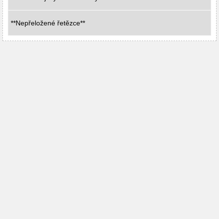
**Nepřeložené řetězce**