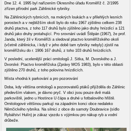
Dne 12. 4. 1995 byl nařízením Okresního úřadu Kroměříž č. 2/1995
zřízen přírodní park Záhlinické rybníky.
Na Záhlinických rybnících, na mokrých loukách a v přilehlých lesních
porostech a v nejbližším okolí bylo do roku 1967 zjištěno celkem 238
druhů ptactva, z toho 117 druhů bylo zjištěno jako druhy hnízdící a 121
druhů jako druhy pro­tahující. Pro srovnání uvádí Štěpán (1967), že prof.
Janda, který žil v Kroměříži a sledoval ptactvo kroměřížského okolí
(včetně záhlinicka, i když v jeho době tam rybníky nebyly) zjistil na
kroměřížsku do r. 1906 167 druhů, z toho 103 druhů hnízdících.
V poslední, ucelenější práci ornitologů J. Sitka, M. Dvorského a J.
Dvorské: Ptactvo kroměřížska (Zprávy MOS 1983), bylo v této oblasti
zjištěno 270 druhů, z toho polovina hnízdících.
Místa vhodná k parkování a pro pozorování
Doba, kdy většina ornitologů a pozorovatelů ptáků přijížděla do Záhlinic
především vlakem, je dávno pryč. V obci jsou pouze dvě malá
parkoviště, jedno u Hostince U čápa a druhé u fotbalového hřiště.
Ornitologové většinou parkují na západním konci obce nedaleko
Němčického rybníka. Na silnici z obce do samoty Doubravice (sídlo
Rybářství Hulín) je zákaz vjezdu s výjimkou pro nákup ryb a vodní
drůbeže.