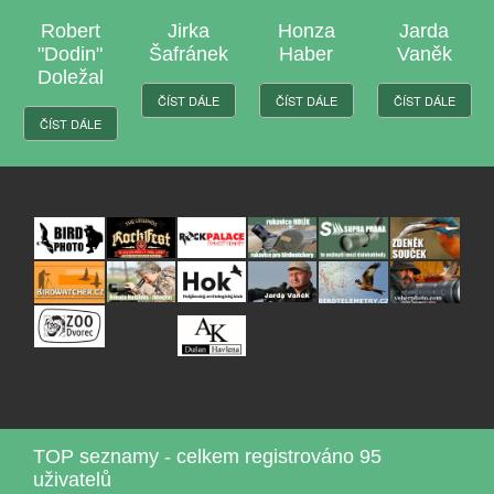
Jirka
Honza
Jarda
Laďa
Šafránek
Haber
Vaněk
Jasso
ČÍST DÁLE
ČÍST DÁLE
ČÍST DÁLE
ČÍST DÁLE
TOP seznamy - celkem registrováno 95
uživatelů