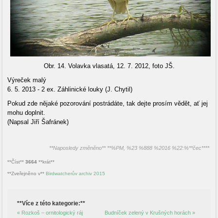
Obr. 14. Volavka vlasatá, 12. 7. 2012, foto JŠ.
Výreček malý
6. 5. 2013 - 2 ex. Záhlinické louky (J. Chytil)
Pokud zde nějaké pozorování postrádáte, tak dejte prosím vědět, ať jej
mohu doplnit.
(Napsal Jiří Šafránek)
**Naposledy změněno** **%PM, %23 %888 %2016 %22:%**čec****
**Číst**
3664
**krát**
**Zveřejněno v**
Birdwatcherův archiv 2015
**Více z této kategorie:**
« Rozkoš – ornitologický ráj
Budníček zelený v Krušných horách »