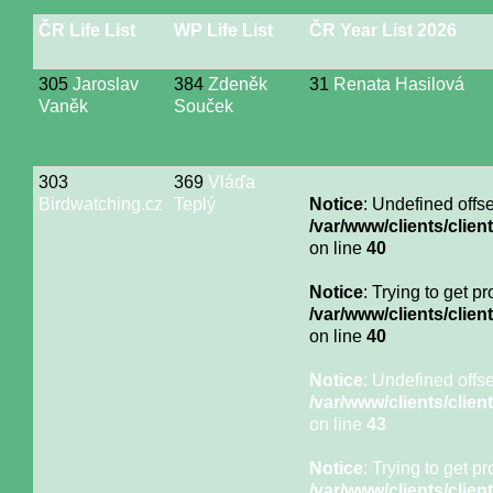
ČR Life List
WP Life List
ČR Year List 2026
305
Jaroslav
384
Zdeněk
31
Renata Hasilová
Vaněk
Souček
303
369
Vláďa
Birdwatching.cz
Teplý
Notice
: Undefined offse
/var/www/clients/cli
on line
40
Notice
: Trying to get p
/var/www/clients/cli
on line
40
Notice
: Undefined offse
/var/www/clients/cli
on line
43
Notice
: Trying to get p
/var/www/clients/cli