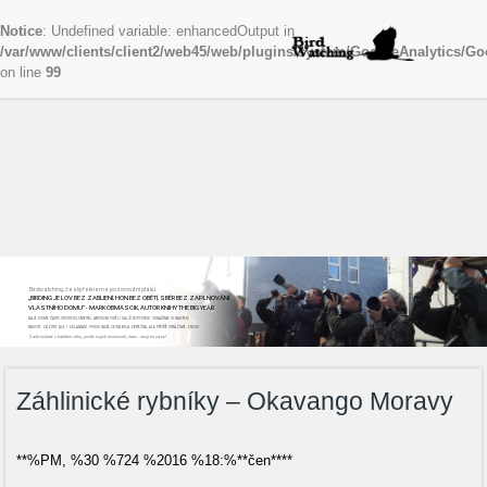
Notice
: Undefined variable: enhancedOutput in
/var/www/clients/client2/web45/web/plugins/system/GoogleAnalytics/Go
on line
99
Birdwatching, česky řekneme pozorování ptáků
„BIRDING JE LOV BEZ ZABÍJENÍ, HON BEZ OBĚTÍ, SBĚR BEZ ZAPLŇOVÁNÍ
VLASTNÍHO DOMU“ - MARK OBMASCIK, AUTOR KNIHY THE BIG YEAR
NAJEZDÍME ČASTO STOVKY KILOMETRŮ, ABYCHOM VIDĚLI DALŠÍ NOVÝ DRUH. ODNÁŠÍME SI NADŠENÍ,
RADOST, ZÁŽITKY, ALE I ZKLAMÁNÍ, POKUD NAŠE CESTA BYLA ZBYTEČNÁ, ALE PŘÍŠTĚ VYRÁŽÍME ZNOVU
Začít můžete v každém věku, podle svých možností, času...stojí to za to!
Záhlinické rybníky – Okavango Moravy
**%PM, %30 %724 %2016 %18:%**čen****