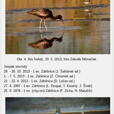
Obr. 4. Ibis hnědý, 20. 5. 2013, foto Zdeněk Němeček.
Jespák skvrnitý
28. - 30. 10. 2013 - 1 ex. Záhlinice (J. Šafránek ad.)
1. - 7. 5. 2013 - 1 ex. Záhlinice (Z. Chromek ad.)
21. - 22. 4. 2013 - 1 ex. Záhlinice (D. Lučan ad.)
27. 4. 1997 - 1 ex. Záhlinice (L. Doupal, T. Koutný, J. Šírek)
25. 9. 1976 - 1 ex. (chycen) Záhlinice (F. Zicha, H. Matušík)