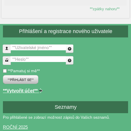
**zpátky nahoru**
Přihlášení a registrace nového uživatele
**Uživatelské jméno**
**Heslo**
**Pamatuj si mě**
**PŘIHLÁSIT SE**
**Vytvořit účet**
Seznamy
Pro přihlášené se zobrazí možnost zápisů do Vašich seznamů.
ROČNÍ 2025