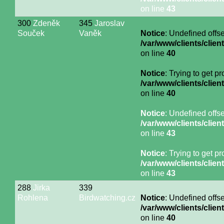
on line
43
300
Zdeněk
345
Jaroslav
Souček
Vaněk
Notice
: Undefined offse
/var/www/clients/cli
on line
40
Notice
: Trying to get p
/var/www/clients/cli
on line
40
Notice
: Undefined offse
/var/www/clients/cli
on line
43
Notice
: Trying to get p
/var/www/clients/cli
on line
43
288
Jirka
339
Rohlena
Birdwatching.cz
Notice
: Undefined offse
/var/www/clients/cli
on line
40