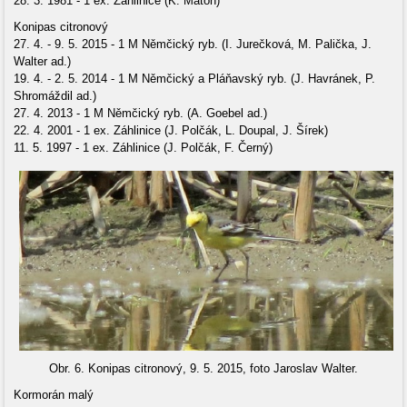
28. 3. 1981 - 1 ex. Záhlinice (K. Maton)
Konipas citronový
27. 4. - 9. 5. 2015 - 1 M Němčický ryb. (I. Jurečková, M. Palička, J.
Walter ad.)
19. 4. - 2. 5. 2014 - 1 M Němčický a Pláňavský ryb. (J. Havránek, P.
Shromáždil ad.)
27. 4. 2013 - 1 M Němčický ryb. (A. Goebel ad.)
22. 4. 2001 - 1 ex. Záhlinice (J. Polčák, L. Doupal, J. Šírek)
11. 5. 1997 - 1 ex. Záhlinice (J. Polčák, F. Černý)
Obr. 6. Konipas citronový, 9. 5. 2015, foto Jaroslav Walter.
Kormorán malý