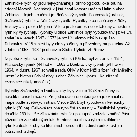
Záhlinické rybníky jsou nejvýznamnější ornitologickou lokalitou na
střední Moravě. Nacházejí v jižní části katastru města Hulín a obce
Záhlinice. Jejich součástí je Pláňavský rybník, Doubravický rybník,
Svárovský rybník a Němčický rybník. Rybníky jsou napájeny z říčky
Rusavy a z potoka Mojena. V létě je ale přítok nedostatečný a některé
rybníky vysychají. Rybníky u obce Záhlinice byly vybudovány již ve 14.
století a v letech 1547 - 1573 je rozšířil olomoucký biskup Jan
Dubravius. V 18 století byly ale vysušeny a převedeny na pastviny. Až
v letech 1953 - 1982 je obnovilo Statní Rybářství Přerov.
Největší z rybníků - Svárovský rybník (105 ha) byl zřízen v r. 1954,
Pláňavský rybník (44 ha) v r. 1962 a Doubravický rybník (54 ha) v r.
1964. V dubnu 1967 schválila rada ONV v Kroměříži zřízení chráněného
území v biotopu údolní nivy u obce Záhlinice. (pozn.: Ke zřízení
rezervace nikdy nedošlo.)
Rybníky Svárovský a Doubravický byly v roce 1978 rozděleny na
několik menších nádrží. Pro jednodušší orientaci jsem je označil na
mapě podle světových stran. V roce 1981 byl vybudován Němčický
rybník (36 ha). Celková rozloha rybniční soustavy – Záhlinické rybníky
dosáhla 239 ha. Se zřizováním rybníku postupně zmizela značná část
původních zamokřených luk. S intenzitou chovu ryb a rozdělením
rybníku došlo k úbytku litorálních porostu (hnízdních příležitostí) a
potravních zdrojů.