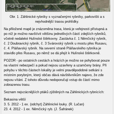
Obr. 1. Záhlinické rybníky s vyznačenými rybníky, parkovišti a s
nejvhodnější trasou prohlídky.
Na přiložené mapě je znázorněna trasa, která je veřejnosti přístupná a
po níž je možno navštívit většinu jednotlivých částí zdejších rybníků,
včetně nedaleké Hulínské štěrkovny. Zastávka č. 1 Němčický rybník,
č. 2 Doubravický rybník, č. 3 Svárovský rybník u mostu přes Rusavu,
č. 4. Pláňavský rybník. Na severní straně Pláňavského rybníka je
stavidlo přes Rusavu, po němž se dá přejít k Hulínské štěrkovně.
POZOR - po ostatních cestách a hrázích je možno se pohybovat pouze
na vlastní nebezpečí a pokud nejsou uzavřeny a uzamčeny brány. Při
pohybu v těchto částech lokality je velmi pravděpodobné setkání s
místním porybným, který občas dává návštěvníkům najevo, že zde
nejsou vítáni. Z tohoto důvodu nedoporučuji vstup do částí mimo
zobrazenou trasu.
Seznam nejvzácnějších ptáků zjištěných na Záhlinických rybnících:
Bekasina větší
3. 5. 2012 - 1 ex. (odchyt) Záhlinické louky. (R. Lučan)
23. 4. 2012 - 1 ex. Němčický ryb. (J. Šafránek)