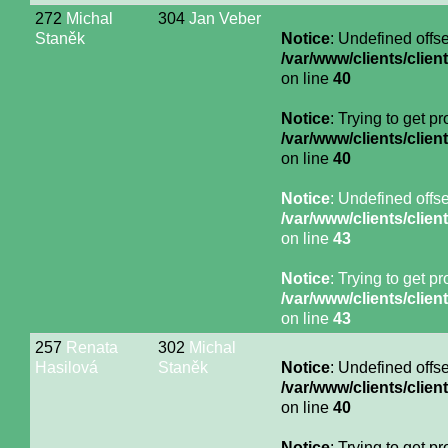
272
Michal
304
Jan Veber
Staněk
Notice
: Undefined offse
/var/www/clients/cli
on line
40
Notice
: Trying to get p
/var/www/clients/cli
on line
40
Notice
: Undefined offse
/var/www/clients/cli
on line
43
Notice
: Trying to get p
/var/www/clients/cli
on line
43
257
Renata
302
Michal
Hasilová
Staněk
Notice
: Undefined offse
/var/www/clients/cli
on line
40
Notice
: Trying to get p