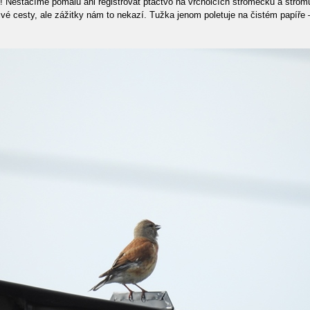
! Nestačíme pomalu ani registrovat ptactvo na vrcholcích stromečků a strom
ivé cesty, ale zážitky nám to nekazí. Tužka jenom poletuje na čistém papíř