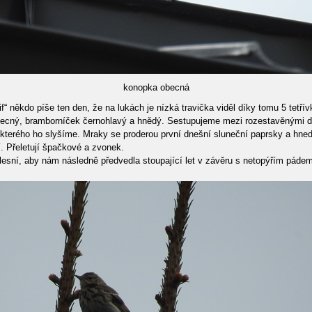
konopka obecná
ěkdo píše ten den, že na lukách je nízká travička viděl díky tomu 5 tetřívků
d obecný, bramborníček černohlavý a hnědý. Sestupujeme mezi rozestavěnými 
kterého ho slyšíme. Mraky se proderou první dnešní sluneční paprsky a hned
í. Přeletují špačkové a zvonek.
esní, aby nám následně předvedla stoupající let v závěru s netopýřím pádem