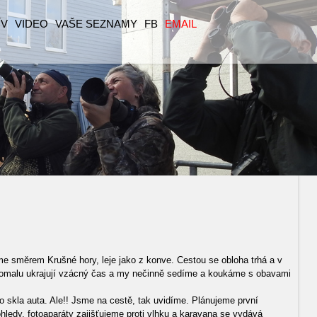
ÍV
VIDEO
VAŠE SEZNAMY
FB
EMAIL
íme směrem Krušné hory, leje jako z konve. Cestou se obloha trhá a v
 pomalu ukrajují vzácný čas a my nečinně sedíme a koukáme s obavami
 skla auta. Ale!! Jsme na cestě, tak uvidíme. Plánujeme první
hledy, fotoaparáty zajišťujeme proti vlhku a karavana se vydává