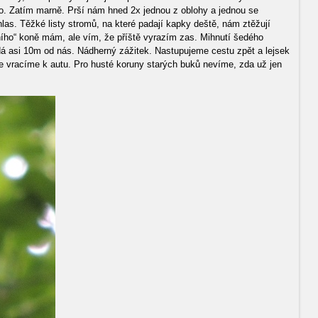
o. Zatím marně. Prší nám hned 2x jednou z oblohy a jednou se
las. Těžké listy stromů, na které padají kapky deště, nám ztěžují
lního“ koně mám, ale vím, že příště vyrazím zas. Mihnutí šedého
sedá asi 10m od nás. Nádherný zážitek. Nastupujeme cestu zpět a lejsek
se vracíme k autu. Pro husté koruny starých buků nevíme, zda už jen