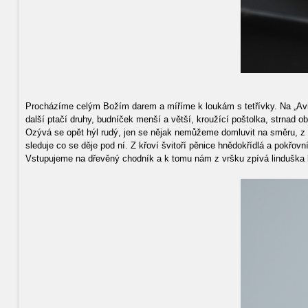
Procházíme celým Božím darem a míříme k loukám s tetřívky. Na „Avif“ n
další ptačí druhy, budníček menší a větší, kroužící poštolka, strna
Ozývá se opět hýl rudý, jen se nějak nemůžeme domluvit na směru, z 
sleduje co se děje pod ní. Z křoví švitoří pěnice hnědokřídlá a pokřovn
Vstupujeme na dřevěný chodník a k tomu nám z vršku zpívá linduška l