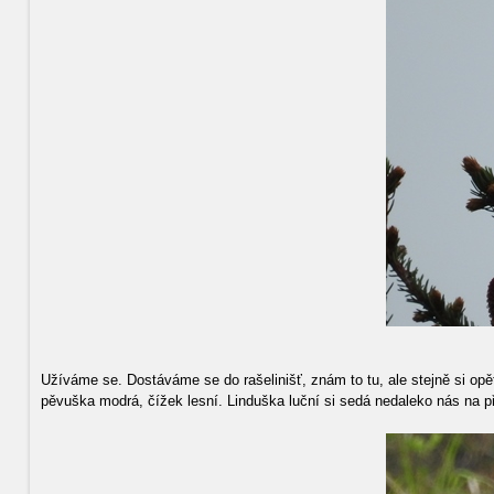
Užíváme se. Dostáváme se do rašelinišť, znám to tu, ale stejně si op
pěvuška modrá, čížek lesní. Linduška luční si sedá nedaleko nás na př