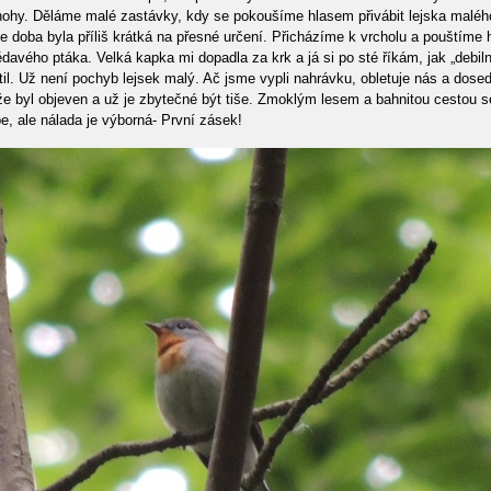
nohy. Děláme malé zastávky, kdy se pokoušíme hlasem přivábit lejska maléh
e doba byla příliš krátká na přesné určení. Přicházíme k vrcholu a pouštíme h
davého ptáka. Velká kapka mi dopadla za krk a já si po sté říkám, jak „debi
vrátil. Už není pochyb lejsek malý. Ač jsme vypli nahrávku, obletuje nás a do
 že byl objeven a už je zbytečné být tiše. Zmoklým lesem a bahnitou cestou 
pe, ale nálada je výborná- První zásek!