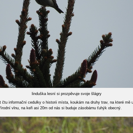
linduška lesní si prozpěvuje svoje šlágry
ět čtu informační cedulky o historii místa, koukám na druhy trav, na které m
írodní vlnu, na keři asi 20m od nás si buduje zásobárnu ťuhýk obecný.