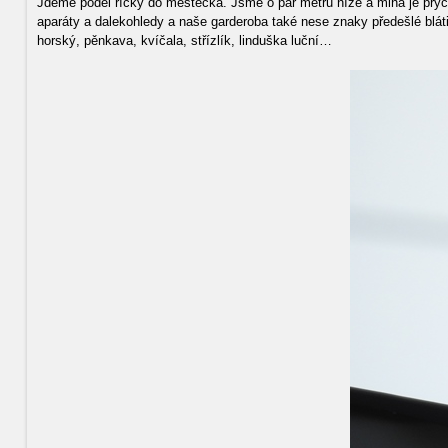
Jdeme podél říčky do městečka. Jsme o pár metrů níže a mlha je pryč
aparáty a dalekohledy a naše garderoba také nese znaky předešlé blát
horský, pěnkava, kvíčala, střízlík, linduška luční…