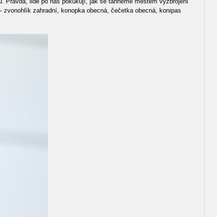
ů. Pravda, lidé po nás pokukují, jak se táhneme městem vyzbrojení
e – zvonohlík zahradní, konopka obecná, čečetka obecná, konipas