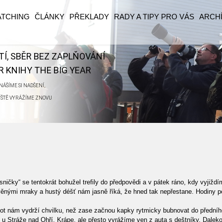
ATCHING
ČLÁNKY
PŘEKLADY
RADY A TIPY PRO VÁS
ARCH
ĚTÍ, SBĚR BEZ ZAPLŇOVÁNÍ
 KNIHY THE BIG YEAR
ÁŠÍME SI NADŠENÍ,
ŘÍŠTĚ VYRÁŽÍME ZNOVU
sničky“ se tentokrát bohužel trefily do předpovědi a v pátek ráno, kdy vyjižd
lověnými mraky a hustý déšť nám jasně říká, že hned tak nepřestane. Hodiny
ot nám vydrží chvilku, než zase začnou kapky rytmicky bubnovat do předního
u Stráže nad Ohří. Krápe, ale přesto vyrážíme ven z auta s deštníky. Daleko