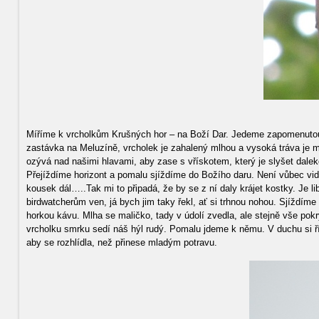
Míříme k vrcholkům Krušných hor – na Boží Dar. Jedeme zapomenutou h
zastávka na Meluzíně, vrcholek je zahalený mlhou a vysoká tráva je mo
ozývá nad našimi hlavami, aby zase s vřískotem, který je slyšet dale
Přejíždíme horizont a pomalu sjíždíme do Božího daru. Není vůbec vidě
kousek dál…..Tak mi to připadá, že by se z ní daly krájet kostky. Je l
birdwatcherům ven, já bych jim taky řekl, ať si trhnou nohou. Sjíždím
horkou kávu. Mlha se maličko, tady v údolí zvedla, ale stejně vše po
vrcholku smrku sedí náš hýl rudý. Pomalu jdeme k němu. V duchu si říká
aby se rozhlídla, než přinese mladým potravu.