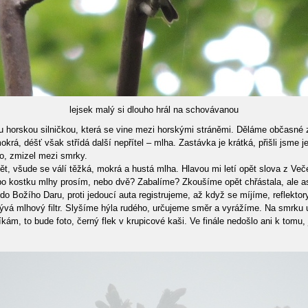
lejsek malý si dlouho hrál na schovávanou
orskou silničkou, která se vine mezi horskými stráněmi. Děláme občasné za
krá, déšť však střídá další nepřítel – mlha. Zastávka je krátká, přišli jsme 
ko, zmizel mezi smrky.
t, všude se válí těžká, mokrá a hustá mlha. Hlavou mi letí opět slova z Veče
ibo kostku mlhy prosím, nebo dvě? Zabalíme? Zkoušíme opět chřástala, ale asi
e do Božího Daru, proti jedoucí auta registrujeme, až když se míjíme, reflek
krývá mlhový filtr. Slyšíme hýla rudého, určujeme směr a vyrážíme. Na smrku
m, to bude foto, černý flek v krupicové kaši. Ve finále nedošlo ani k tomu, 