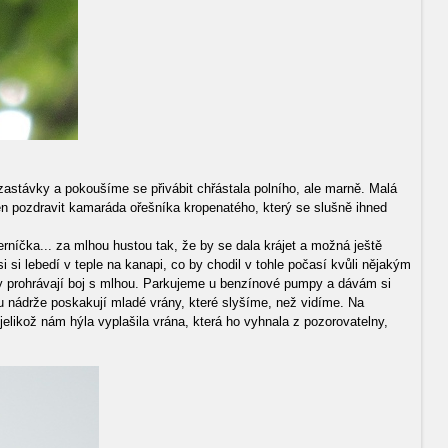
stávky a pokoušíme se přivábit chřástala polního, ale marně. Malá
jen pozdravit kamaráda ořešníka kropenatého, který se slušně ihned
rníčka... za mlhou hustou tak, že by se dala krájet a možná ještě
 si lebedí v teple na kanapi, co by chodil v tohle počasí kvůli nějakým
tory prohrávají boj s mlhou. Parkujeme u benzínové pumpy a dávám si
 u nádrže poskakují mladé vrány, které slyšíme, než vidíme. Na
jelikož nám hýla vyplašila vrána, která ho vyhnala z pozorovatelny,