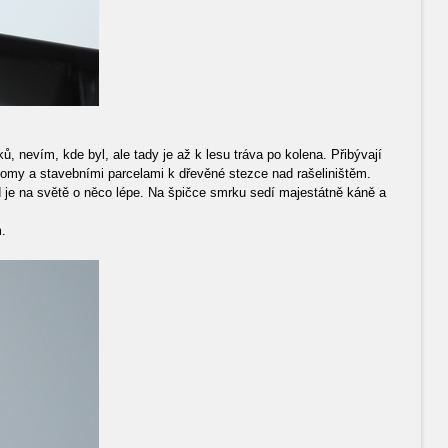
, nevím, kde byl, ale tady je až k lesu tráva po kolena. Přibývají
domy a stavebními parcelami k dřevěné stezce nad rašeliništěm.
 je na světě o něco lépe. Na špičce smrku sedí majestátně káně a
.