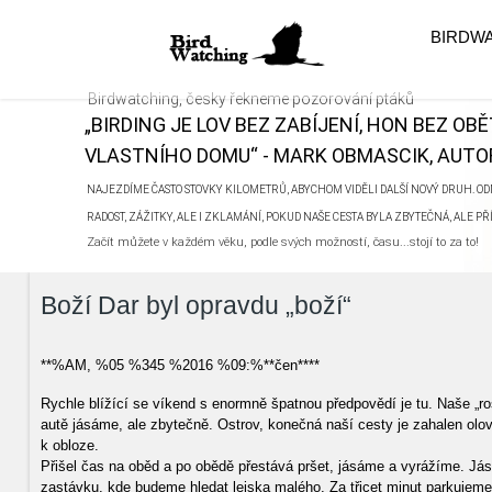
BIRDW
Birdwatching, česky řekneme pozorování ptáků
„BIRDING JE LOV BEZ ZABÍJENÍ, HON BEZ OB
VLASTNÍHO DOMU“ - MARK OBMASCIK, AUTOR
NAJEZDÍME ČASTO STOVKY KILOMETRŮ, ABYCHOM VIDĚLI DALŠÍ NOVÝ DRUH. ODN
RADOST, ZÁŽITKY, ALE I ZKLAMÁNÍ, POKUD NAŠE CESTA BYLA ZBYTEČNÁ, ALE P
Začít můžete v každém věku, podle svých možností, času...stojí to za to!
Boží Dar byl opravdu „boží“
**%AM, %05 %345 %2016 %09:%**čen****
Rychle blížící se víkend s enormně špatnou předpovědí je tu. Naše „ro
autě jásáme, ale zbytečně. Ostrov, konečná naší cesty je zahalen o
k obloze.
Přišel čas na oběd a po obědě přestává pršet, jásáme a vyrážíme. Jás
zastávku, kde budeme hledat lejska malého. Za třicet minut parkujeme 