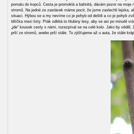
pomalu do kopců. Cesta je promoklá a bahnitá, dávám pozor na moje 
stromů. Na jedné ze zastávek máme pocit, že jsme zaslechli lejska, al
situaci. Hýbou se a my nevíme co je pohyb od deště a co je pohyb zvě
tělíčka mezi listy. Pták odlétá to hlubiny lesy, aby se asi po minutě 
„jde“ kousek cesty s námi, rozezpíval se na celé kolo. Jako by věděl,
prší ze stromů, anebo prší stále. To zjišťujeme až u auta, že stále krá