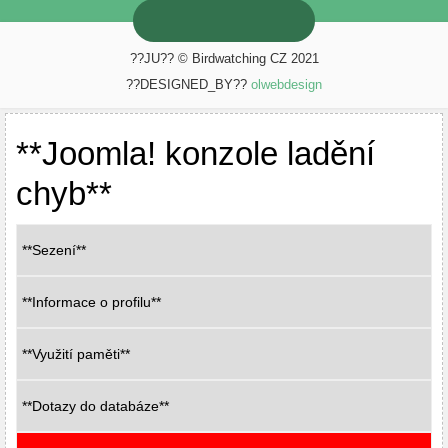
??JU?? © Birdwatching CZ 2021
??DESIGNED_BY??
olwebdesign
**Joomla! konzole ladění
chyb**
**Sezení**
**Informace o profilu**
**Využití paměti**
**Dotazy do databáze**