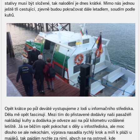
stativy musí být složené, tak nalodění je dnes krátké. Mimo nás jednou
ještě tři cestující, zjevně budou pokračovat dále letadlem, soudím podle
kufrů.
Opět krátce po půl deváté vystupujeme z lodi u informačního střediska.
Děla mě opět fascinují. Mezi tím do přistavené dodávky naši pasažéři
nakládají kufry a dodávka je odveze asi na půl kilometru vzdálené
letiště. Já se běžím opět pokochat s děly u infostřediska, ale moc
dlouho se ale nekochám, výprava nasadila rychlý krok a míří k pláži u
majáků, tak pajdám rychle za nimi, abych se na ostrově, kde