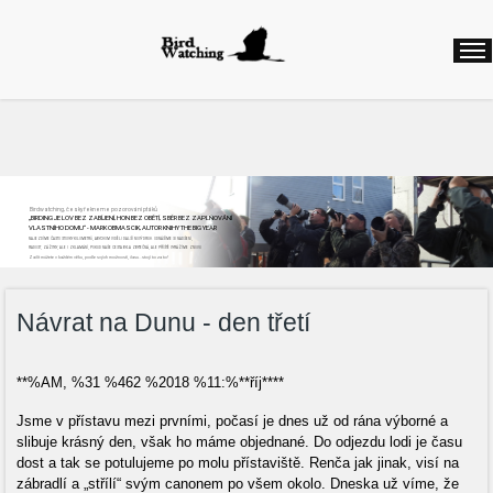
Birdwatching, česky řekneme pozorování ptáků
„BIRDING JE LOV BEZ ZABÍJENÍ, HON BEZ OBĚTÍ, SBĚR BEZ ZAPLŇOVÁNÍ
VLASTNÍHO DOMU“ - MARK OBMASCIK, AUTOR KNIHY THE BIG YEAR
NAJEZDÍME ČASTO STOVKY KILOMETRŮ, ABYCHOM VIDĚLI DALŠÍ NOVÝ DRUH. ODNÁŠÍME SI NADŠENÍ,
RADOST, ZÁŽITKY, ALE I ZKLAMÁNÍ, POKUD NAŠE CESTA BYLA ZBYTEČNÁ, ALE PŘÍŠTĚ VYRÁŽÍME ZNOVU
Začít můžete v každém věku, podle svých možností, času...stojí to za to!
Návrat na Dunu - den třetí
**%AM, %31 %462 %2018 %11:%**říj****
Jsme v přístavu mezi prvními, počasí je dnes už od rána výborné a
slibuje krásný den, však ho máme objednané. Do odjezdu lodi je času
dost a tak se potulujeme po molu přístaviště. Renča jak jinak, visí na
zábradlí a „střílí“ svým canonem po všem okolo. Dneska už víme, že