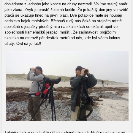
dohlédnete z jednoho jeho konce na druhý neztratil. Volíme stejný směr
jako včera. Zvyk je prostě železná košile. Že je každý den jiný ve světě
ptáků se ukazuje hned na první pláži. Dvě potáplice malé se houpají
nedaleko kajek mořských. Břehouš rudý nás čeká na stejném místě
společně s jespáky písečnými a na skaliskách se ukázali opět ve
společnosti kameňáčků jespáci mořští. Ze zajímavosti projíždím
skaliska na ostrově pár desítek metrů od nás, kde byl včera kalous
ušatý. Owl už je fuč!!
Tuleňů u hráze snad ještě přibylo, stejně jako lidí, kteří u nich bivakují.