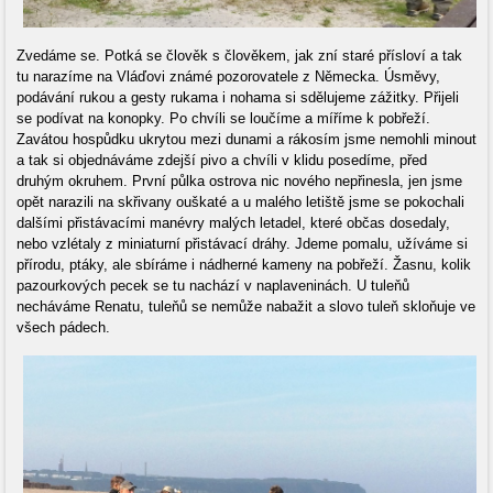
Zvedáme se. Potká se člověk s člověkem, jak zní staré přísloví a tak
tu narazíme na Vláďovi známé pozorovatele z Německa. Úsměvy,
podávání rukou a gesty rukama i nohama si sdělujeme zážitky. Přijeli
se podívat na konopky. Po chvíli se loučíme a míříme k pobřeží.
Zavátou hospůdku ukrytou mezi dunami a rákosím jsme nemohli minout
a tak si objednáváme zdejší pivo a chvíli v klidu posedíme, před
druhým okruhem. První půlka ostrova nic nového nepřinesla, jen jsme
opět narazili na skřivany ouškaté a u malého letiště jsme se pokochali
dalšími přistávacími manévry malých letadel, které občas dosedaly,
nebo vzlétaly z miniaturní přistávací dráhy. Jdeme pomalu, užíváme si
přírodu, ptáky, ale sbíráme i nádherné kameny na pobřeží. Žasnu, kolik
pazourkových pecek se tu nachází v naplaveninách. U tuleňů
necháváme Renatu, tuleňů se nemůže nabažit a slovo tuleň skloňuje ve
všech pádech.