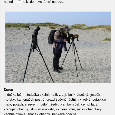
na lodi míříme k „domovskému“ ostrovu.
Duna:
linduška luční, linduška skalní, kulík zlatý, kulík písečný, jespák
mořský, kameňáček pestrý, drozd zpěvný, ústřičník velký, potáplice
malá, potáplice severní, bělořit šedý, bramborníček černohlavý,
krahujec obecný, skřivan ouškatý, skřivan polní, racek chechtavý,
kachna divoká, špaček obecný, pěnkava obecná