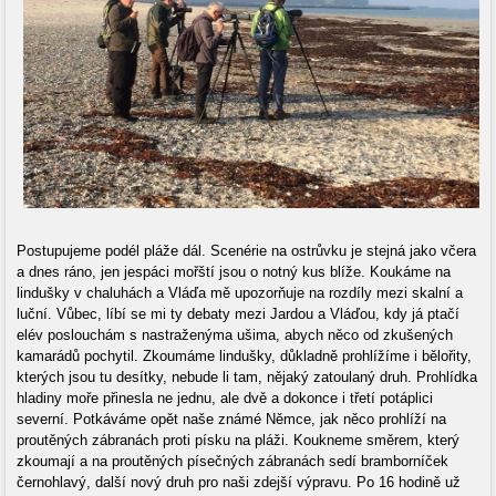
Postupujeme podél pláže dál. Scenérie na ostrůvku je stejná jako včera
a dnes ráno, jen jespáci mořští jsou o notný kus blíže. Koukáme na
lindušky v chaluhách a Vláďa mě upozorňuje na rozdíly mezi skalní a
luční. Vůbec, líbí se mi ty debaty mezi Jardou a Vláďou, kdy já ptačí
elév poslouchám s nastraženýma ušima, abych něco od zkušených
kamarádů pochytil. Zkoumáme lindušky, důkladně prohlížíme i bělořity,
kterých jsou tu desítky, nebude li tam, nějaký zatoulaný druh. Prohlídka
hladiny moře přinesla ne jednu, ale dvě a dokonce i třetí potáplici
severní. Potkáváme opět naše známé Němce, jak něco prohlíží na
proutěných zábranách proti písku na pláži. Koukneme směrem, který
zkoumají a na proutěných písečných zábranách sedí bramborníček
černohlavý, další nový druh pro naši zdejší výpravu. Po 16 hodině už