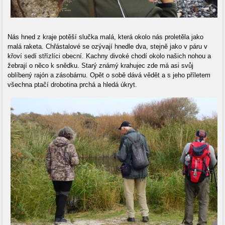
Nás hned z kraje potěší slučka malá, která okolo nás proletěla jako
malá raketa. Chřástalové se ozývají hnedle dva, stejně jako v páru v
křoví sedí střízlíci obecní. Kachny divoké chodí okolo našich nohou a
žebrají o něco k snědku. Starý známý krahujec zde má asi svůj
oblíbený rajón a zásobárnu. Opět o sobě dává vědět a s jeho příletem
všechna ptačí drobotina prchá a hledá úkryt.