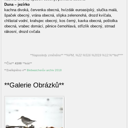
Duna – jezírko
kachna divoká, červenka obecná, hvízdák euroasijský, slučka malá,
špaček obecný, vrána obecná, slípka zelenonohá, drozd kvíčala,
chřástal vodní, krahujec obecný, kos černý, kavka obecná, poštolka
obecná, vrabec domácí, pěnice černohlavá, střízlík obecný, strnad
rákosní, drozd cvčala
**Naposledy změněno** **%PM, %22 %516 %2019 %12:%**led****
**Číst**
4100
**krát**
**Zveřejněno v**
Birdwatcherův archiv 2018
**Galerie Obrázků**