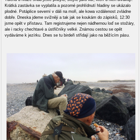
Krátká zastávka se vyplatila a pozorné prohlídnutí hladiny se ukázalo
plodné. Potáplice severní v dáli na moři, ale kowa vzdálenost zvládne
dobře. Dneska jdeme svižněji a tak jak se koukám do zápisků, 12:30
jsme opět v přístavu. Tam registrujeme nejen nádhernou loď se stožáry,
ale i racky chechtavé a ústřičníky velké. Známou cestou se opět
vydáváme k jezírku. Dnes se tu birdeři střídají jako na běžícím pásu.