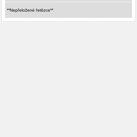
**Nepřeložené řetězce**