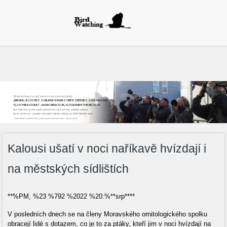
Birdwatching, česky řekneme pozorování ptáků
„BIRDING JE LOV BEZ ZABÍJENÍ, HON BEZ OBĚTÍ, SBĚR BEZ ZAPLŇOVÁNÍ
VLASTNÍHO DOMU“ - MARK OBMASCIK, AUTOR KNIHY THE BIG YEAR
NAJEZDÍME ČASTO STOVKY KILOMETRŮ, ABYCHOM VIDĚLI DALŠÍ NOVÝ DRUH. ODNÁŠÍME SI NADŠENÍ,
RADOST, ZÁŽITKY, ALE I ZKLAMÁNÍ, POKUD NAŠE CESTA BYLA ZBYTEČNÁ, ALE PŘÍŠTĚ VYRÁŽÍME ZNOVU
Začít můžete v každém věku, podle svých možností, času...stojí to za to!
Kalousi ušatí v noci naříkavě hvízdají i
na městských sídlištích
**%PM, %23 %792 %2022 %20:%**srp****
V posledních dnech se na členy Moravského ornitologického spolku
obracejí lidé s dotazem, co je to za ptáky, kteří jim v noci hvízdají na