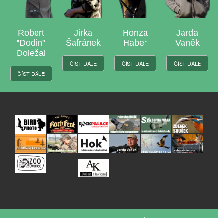
Robert
Jirka
Honza
Jarda
L
"Dodin"
Šafránek
Haber
Vaněk
J
Doležal
ČÍST DÁLE
ČÍST DÁLE
ČÍST DÁLE
ČÍS
ČÍST DÁLE