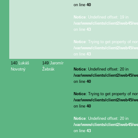
on line
40
Notice
: Undefined offset: 19 in
/var/www/clients/client2/web45/
on line
43
Notice
: Trying to get property of no
/var/www/clients/client2/web45/
on line
43
140
Lukáš
149
Jaromír
Novotný
Žebrák
Notice
: Undefined offset: 20 in
/var/www/clients/client2/web45/
on line
40
Notice
: Trying to get property of no
/var/www/clients/client2/web45/
on line
40
Notice
: Undefined offset: 20 in
/var/www/clients/client2/web45/
on line
43