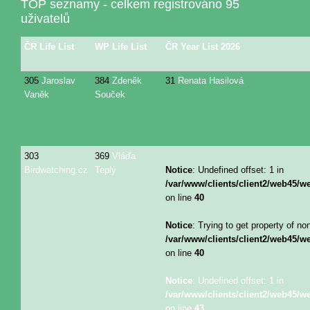
TOP seznamy - celkem registrováno 95
uživatelů
ČR Life List
WP Life List
ČR Year List 2026
305
Jaroslav
384
Zdeněk
31
Renata Hasilová
Vaněk
Souček
303
369
Vláďa
Birdwatching.cz
Teplý
Notice
: Undefined offset: 1 in
/var/www/clients/client2/web45/
on line
40
Notice
: Trying to get property of no
/var/www/clients/client2/web45/
on line
40
Notice
: Undefined offset: 1 in
/var/www/clients/client2/web45/
on line
43