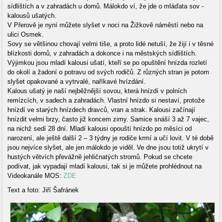
sídlištích a v zahradách u domů. Málokdo ví, že jde o mláďata sov -
kalousů ušatých.
V Přerově je nyní můžete slyšet v noci na Žižkově náměstí nebo na
ulici Osmek.
Sovy se většinou chovají velmi tiše, a proto lidé netuší, že žijí i v těsné
blízkosti domů, v zahradách a dokonce i na městských sídlištích.
Výjimkou jsou mladí kalousi ušatí, kteří se po opuštění hnízda rozletí
do okolí a žadoní o potravu od svých rodičů. Z různých stran je potom
slyšet opakované a vytrvalé, naříkavé hvízdání.
Kalous ušatý je naší nejběžnější sovou, která hnízdí v polních
remízcích, v sadech a zahradách. Vlastní hnízdo si nestaví, protože
hnízdí ve starých hnízdech dravců, vran a strak. Kalousi začínají
hnízdit velmi brzy, často již koncem zimy. Samice snáší 3 až 7 vajec,
na nichž sedí 28 dní. Mladí kalousi opouští hnízdo po měsíci od
narození, ale ještě další 2 – 3 týdny je rodiče krmí a učí lovit. V té době
jsou nejvíce slyšet, ale jen málokdo je viděl. Ve dne jsou totiž ukrytí v
hustých větvích převážně jehličnatých stromů. Pokud se chcete
podívat, jak vypadají mladí kalousi, tak si je můžete prohlédnout na
Videokanále MOS:
ZDE
Text a foto: Jiří Šafránek