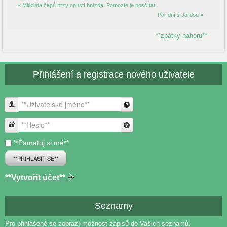
« Mláďata čápů brzy opustí hnízda. Pomozte je posčítat.
Pár dní s Jardou »
**zpátky nahoru**
Přihlášení a registrace nového uživatele
**Uživatelské jméno**
**Heslo**
**Pamatuj si mě**
**PŘIHLÁSIT SE**
**Vytvořit účet**
Seznamy
Pro přihlášené se zobrazí možnost zápisů do Vašich seznamů.