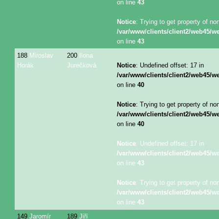
on line
43
Notice
: Trying to get property of no
/var/www/clients/client2/web45/
on line
43
188
Miroslav
200
Ilona
Horák
Jurečková
Notice
: Undefined offset: 17 in
/var/www/clients/client2/web45/
on line
40
Notice
: Trying to get property of no
/var/www/clients/client2/web45/
on line
40
Notice
: Undefined offset: 17 in
/var/www/clients/client2/web45/
on line
43
Notice
: Trying to get property of no
/var/www/clients/client2/web45/
on line
43
149
Jaromír
189
Jiří