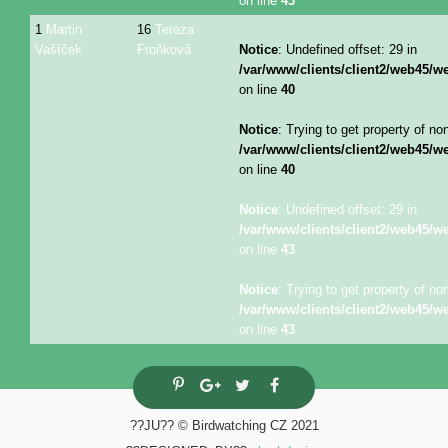
on line
43
1
Martin
16
Tereza
Vašíček
Froňková
Notice
: Undefined offset: 29 in
/var/www/clients/client2/web45/
on line
40
Notice
: Trying to get property of no
/var/www/clients/client2/web45/
on line
40
Notice
: Undefined offset: 29 in
/var/www/clients/client2/web45/
on line
43
Notice
: Trying to get property of no
/var/www/clients/client2/web45/
on line
43
??JU?? © Birdwatching CZ 2021