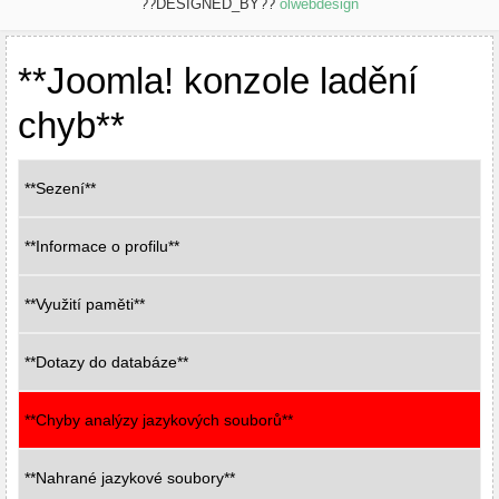
??DESIGNED_BY??
olwebdesign
**Joomla! konzole ladění
chyb**
**Sezení**
**Informace o profilu**
**Využití paměti**
**Dotazy do databáze**
**Chyby analýzy jazykových souborů**
**Nahrané jazykové soubory**