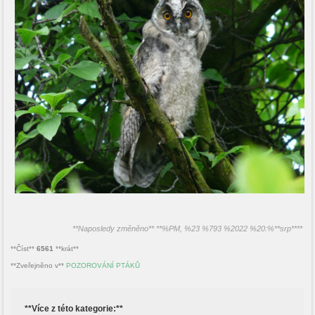
**Naposledy změněno** **%PM, %23 %793 %2022 %20:%**srp****
**Číst**
6561
**krát**
**Zveřejněno v**
POZOROVÁNÍ PTÁKŮ
**Více z této kategorie:**