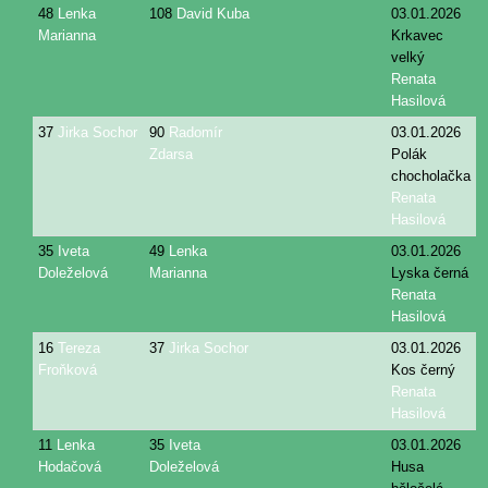
48
Lenka
108
David Kuba
03.01.2026
Marianna
Krkavec
velký
Renata
Hasilová
37
Jirka Sochor
90
Radomír
03.01.2026
Zdarsa
Polák
chocholačka
Renata
Hasilová
35
Iveta
49
Lenka
03.01.2026
Doleželová
Marianna
Lyska černá
Renata
Hasilová
16
Tereza
37
Jirka Sochor
03.01.2026
Froňková
Kos černý
Renata
Hasilová
11
Lenka
35
Iveta
03.01.2026
Hodačová
Doleželová
Husa