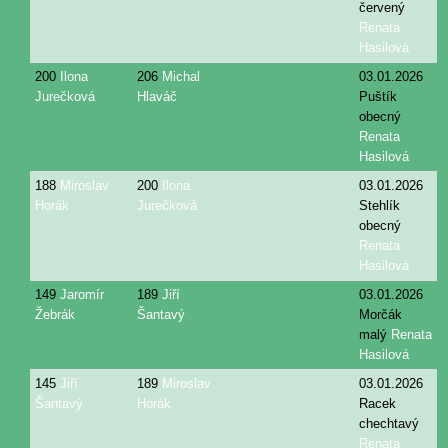
červený
Renata
Hasilová
200
Ilona
206
Michal
03.01.2026
Jurečková
Hlaváč
Puštík
obecný
Renata
Hasilová
188
Miroslav
200
Ilona
03.01.2026
Horák
Jurečková
Stehlík
obecný
Renata
Hasilová
149
Jaromír
189
Jiří
03.01.2026
Žebrák
Šantavý
Morčák
malý
Renata
Hasilová
145
Jiří
189
Miroslav
03.01.2026
Šantavý
Horák
Racek
chechtavý
Renata