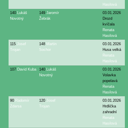
Hasilová
140
Lukáš
149
Jaromír
03.01.2026
Novotný
Žebrák
Drozd
kvíčala
Renata
Hasilová
115
Josef
148
Martin
03.01.2026
Trojan
Sochor
Husa velká
Renata
Hasilová
107
David Kuba
140
Lukáš
03.01.2026
Novotný
Volavka
popelavá
Renata
Hasilová
90
Radomír
120
Josef
03.01.2026
Zdarsa
Trojan
Hrdlička
zahradní
Renata
Hasilová