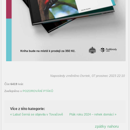
Naposledy změněno čtvrtek, 07 prosinec 2023 22:10
Číst
6419
krát
Zveřejněno v
POZOROVÁNÍ PTÁKŮ
Více z této kategorie:
« Labuť černá se objevila v Tovačově
Pták roku 2024 – rehek domácí »
zpátky nahoru