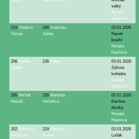
velký
Renata
Hasilová
219
Vladimír
240
Vratislav
03.01.2026
Toman
Ježek
Racek
bouřní
Renata
Hasilová
206
Ondřej
235
Patrik
03.01.2026
Beneš
Sýkora
koňadra
Renata
Hasilová
205
Michal
230
Markéta
03.01.2026
Hlaváč
Večeřová
Kachna
divoká
Renata
Hasilová
202
Markéta
219
Vladimír
03.01.2026
Večeřová
Toman
Luňák