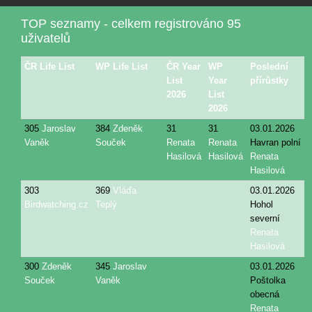
TOP seznamy - celkem registrováno 95
uživatelů
ČR Life List
WP Life List
ČR Year
WP
Poslední
List
Year
přírůstky
2026
List
2026
305
Jaroslav
384
Zdeněk
31
31
03.01.2026
Vaněk
Souček
Renata
Renata
Havran polní
Hasilová
Hasilová
Renata
Hasilová
303
369
Vláďa
03.01.2026
Birdwatching.cz
Teplý
Hohol
severní
Renata
Hasilová
300
Zdeněk
345
Jaroslav
03.01.2026
Souček
Vaněk
Poštolka
obecná
Renata