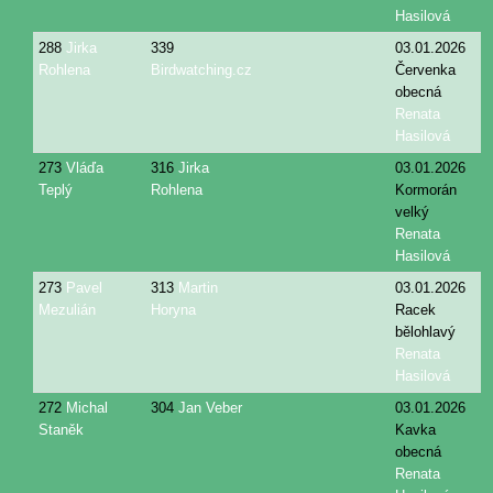
Hasilová
288
Jirka
339
03.01.2026
Rohlena
Birdwatching.cz
Červenka
obecná
Renata
Hasilová
273
Vláďa
316
Jirka
03.01.2026
Teplý
Rohlena
Kormorán
velký
Renata
Hasilová
273
Pavel
313
Martin
03.01.2026
Mezulián
Horyna
Racek
bělohlavý
Renata
Hasilová
272
Michal
304
Jan Veber
03.01.2026
Staněk
Kavka
obecná
Renata