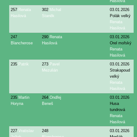
Hasilová
257
Renata
302
Michal
03.01.2026
Hasilová
Staněk
Polák velký
Renata
Hasilová
247
290
Renata
03.01.2026
Blancherose
Hasilová
Orel mořský
Renata
Hasilová
235
Patrik
273
Pavel
03.01.2026
Mezulián
Strakapoud
velký
Renata
Hasilová
235
Martin
264
Ondřej
03.01.2026
Horyna
Beneš
Husa
tundrová
Renata
Hasilová
227
Vratislav
248
03.01.2026
Ježek
Blancherose
Morčák