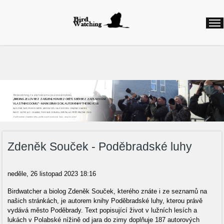
Birdwatching, česky řekneme pozorování ptáků
„BIRDING JE LOV BEZ ZABÍJENÍ, HON BEZ OBĚTÍ, SBĚR BEZ ZAPLŇOVÁNÍ
VLASTNÍHO DOMU“ - MARK OBMASCIK, AUTOR KNIHY THE BIG YEAR
NAJEZDÍME ČASTO STOVKY KILOMETRŮ, ABYCHOM VIDĚLI DALŠÍ NOVÝ DRUH. ODNÁŠÍME SI NADŠENÍ,
RADOST, ZÁŽITKY, ALE I ZKLAMÁNÍ, POKUD NAŠE CESTA BYLA ZBYTEČNÁ, ALE PŘÍŠTĚ VYRÁŽÍME ZNOVU
Začít můžete v každém věku, podle svých možností, času...stojí to za to!
Zdeněk Souček - Poděbradské luhy
neděle, 26 listopad 2023 18:16
Birdwatcher a biolog Zdeněk Souček, kterého znáte i ze seznamů na
našich stránkách, je autorem knihy Poděbradské luhy, kterou právě
vydává město Poděbrady. Text popisující život v lužních lesích a
lukách v Polabské nížině od jara do zimy doplňuje 187 autorových