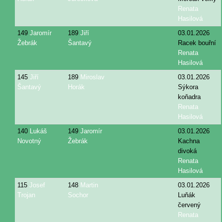
Renata
Hasilová
149
Jaromír
189
Jiří
03.01.2026
Žebrák
Šantavý
Racek bouřní
Renata
Hasilová
145
Jiří
189
Miroslav
03.01.2026
Šantavý
Horák
Sýkora
koňadra
Renata
Hasilová
140
Lukáš
149
Jaromír
03.01.2026
Novotný
Žebrák
Kachna
divoká
Renata
Hasilová
115
Josef
148
Martin
03.01.2026
Trojan
Sochor
Luňák
červený
Renata