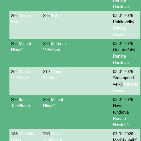
Renata
Hasilová
206
Ondřej
235
Patrik
03.01.2026
Beneš
Polák velký
Renata
Hasilová
205
Michal
230
Markéta
03.01.2026
Hlaváč
Večeřová
Orel mořský
Renata
Hasilová
202
Markéta
219
Vladimír
03.01.2026
Večeřová
Toman
Strakapoud
velký
Renata
Hasilová
200
Ilona
206
Michal
03.01.2026
Jurečková
Hlaváč
Husa
tundrová
Renata
Hasilová
188
Miroslav
200
Ilona
03.01.2026
Horák
Jurečková
Morčák velký