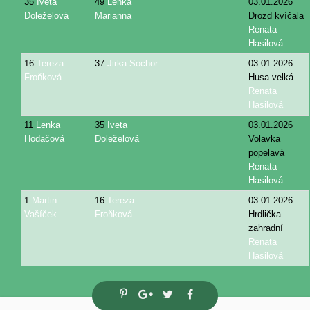
35
Iveta
49
Lenka
03.01.2026
Doleželová
Marianna
Drozd kvíčala
Renata
Hasilová
16
Tereza
37
Jirka Sochor
03.01.2026
Froňková
Husa velká
Renata
Hasilová
11
Lenka
35
Iveta
03.01.2026
Hodačová
Doleželová
Volavka
popelavá
Renata
Hasilová
1
Martin
16
Tereza
03.01.2026
Vašíček
Froňková
Hrdlička
zahradní
Renata
Hasilová