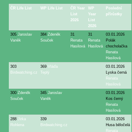
ČR Life List
WP Life List
ČR Year
WP
Poslední
List
Year
přírůstky
2026
List
2026
305
Jaroslav
384
Zdeněk
31
31
03.01.2026
Vaněk
Souček
Renata
Renata
Polák
Hasilová
Hasilová
chocholačka
Renata
Hasilová
303
369
Vláďa
03.01.2026
Birdwatching.cz
Teplý
Lyska černá
Renata
Hasilová
300
Zdeněk
345
Jaroslav
03.01.2026
Souček
Vaněk
Kos černý
Renata
Hasilová
288
Jirka
339
03.01.2026
Rohlena
Birdwatching.cz
Husa běločelá
Renata