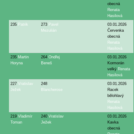
obecná
Renata
Hasilová
235
Patrik
273
Pavel
03.01.2026
Mezulián
Červenka
obecná
Renata
Hasilová
235
Martin
264
Ondřej
03.01.2026
Horyna
Beneš
Kormorán
velký
Renata
Hasilová
227
Vratislav
248
03.01.2026
Ježek
Blancherose
Racek
bělohlavý
Renata
Hasilová
219
Vladimír
240
Vratislav
03.01.2026
Toman
Ježek
Kavka
obecná