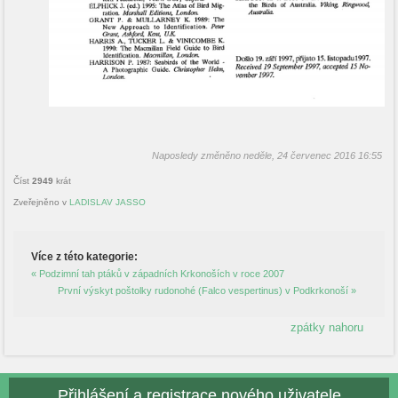
Naposledy změněno neděle, 24 červenec 2016 16:55
Číst
2949
krát
Zveřejněno v
LADISLAV JASSO
Více z této kategorie:
« Podzimní tah ptáků v západních Krkonoších v roce 2007
První výskyt poštolky rudonohé (Falco vespertinus) v Podkrkonoší »
zpátky nahoru
Přihlášení a registrace nového uživatele