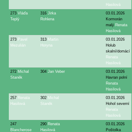
Hasilová
273
Vláďa
316
Jirka
03.01.2026
Teplý
Rohlena
Kormorán
malý
Renata
Hasilová
273
Pavel
313
Martin
03.01.2026
Mezulián
Horyna
Holub
skalní/domácí
Renata
Hasilová
272
Michal
304
Jan Veber
03.01.2026
Staněk
Havran polní
Renata
Hasilová
257
Renata
302
Michal
03.01.2026
Hasilová
Staněk
Hohol severní
Renata
Hasilová
247
290
Renata
03.01.2026
Blancherose
Hasilová
Poštolka