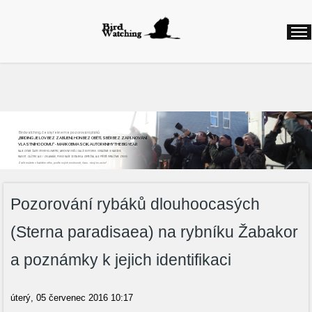
Birdwatching, česky řekneme pozorování ptáků
„BIRDING JE LOV BEZ ZABÍJENÍ, HON BEZ OBĚTÍ, SBĚR BEZ ZAPLŇOVÁNÍ
VLASTNÍHO DOMU“ - MARK OBMASCIK, AUTOR KNIHY THE BIG YEAR
NAJEZDÍME ČASTO STOVKY KILOMETRŮ, ABYCHOM VIDĚLI DALŠÍ NOVÝ DRUH. ODNÁŠÍME SI NADŠENÍ,
RADOST, ZÁŽITKY, ALE I ZKLAMÁNÍ, POKUD NAŠE CESTA BYLA ZBYTEČNÁ, ALE PŘÍŠTĚ VYRÁŽÍME ZNOVU
Začít můžete v každém věku, podle svých možností, času...stojí to za to!
Pozorování rybáků dlouhoocasých
(Sterna paradisaea) na rybníku Žabakor
a poznámky k jejich identifikaci
úterý, 05 červenec 2016 10:17