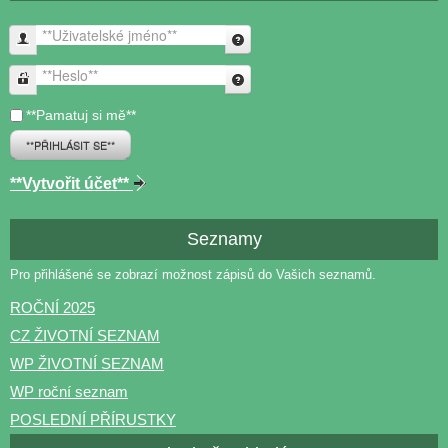
**Uživatelské jméno**
**Heslo**
**Pamatuj si mě**
**PŘIHLÁSIT SE**
**Vytvořit účet**
Seznamy
Pro přihlášené se zobrazí možnost zápisů do Vašich seznamů.
ROČNÍ 2025
CZ ŽIVOTNÍ SEZNAM
WP ŽIVOTNÍ SEZNAM
WP roční seznam
POSLEDNÍ PŘÍRUSTKY