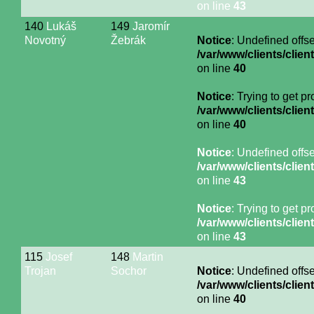
on line
43
140
Lukáš
149
Jaromír
Novotný
Žebrák
Notice
: Undefined offse
/var/www/clients/cli
on line
40
Notice
: Trying to get p
/var/www/clients/cli
on line
40
Notice
: Undefined offse
/var/www/clients/cli
on line
43
Notice
: Trying to get p
/var/www/clients/cli
on line
43
115
Josef
148
Martin
Trojan
Sochor
Notice
: Undefined offse
/var/www/clients/cli
on line
40