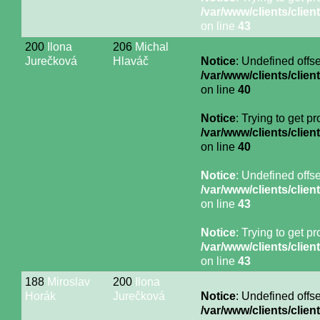
/var/www/clients/cli
on line
43
200
Ilona
206
Michal
Jurečková
Hlaváč
Notice
: Undefined offse
/var/www/clients/cli
on line
40
Notice
: Trying to get p
/var/www/clients/cli
on line
40
Notice
: Undefined offse
/var/www/clients/cli
on line
43
Notice
: Trying to get p
/var/www/clients/cli
on line
43
188
Miroslav
200
Ilona
Horák
Jurečková
Notice
: Undefined offse
/var/www/clients/cli