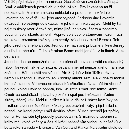
V 6:30 přijel vlak s jeho maminkou. Společně se navečeřeli a šli spát.
Spali v oddělených postelích v jedné ložnici. Pro Levantina muži
neexistovali. Maminka nikoho nehledala a po otci nic nezůstalo.
Levantin ani nevěděl, jak jeho otec vypadá. Jednoho dne Levantin
uvažoval, že vstoupí do skautu. To jeho maminku zaujalo. Mohl by tam
najít mužský vzor. A také se, mimo jiné, setkávali často a zadarmo.
Levantin se v skautu změnil. Poprvé se slyšel o stanování, lezení, učil
se plavat, poznávat hvězdy a minerály. Všechno v okolí Bronxu. Tak
jako všechno v jeho životě. Jednou šel navštívit příbuzné v New Jersey
a udělal z toho túru. O životě mimo Bronx mohl jen číst v knihách. A tak
četl a snil.
Jednoho dne se nemožné stalo skutečností. Levantin mířil na skautský
tábor. Nevěděl, jak je to možné. Levantin neměl peníze a jeho maminka
známosti. Bál se chtít vysvětlení. Ale 8 týdnů v létě 1945 strávil v
kempu Ranachqua. Bylo to jen 3 hodiny autobusem, ale klidně to mohla
být jiná planeta. V kempu se skautská příručka stávala něčím víc než
pouhou knihou.Bylo to poprvé, kdy Levantin strávil noc mimo Bronx.
Chodil po cestičkách, plaval v jezeře a spal pod hvězdami. Žádné
sirény, žádný křik. Mohl tu střílet z luku a dál než házet kamínky na
Eastburn avenue. Naučil se základy pozorování. Když přijel, nikoho
neznal. Na konci pobytu měl desítky přátel. Vůbec nechtěl jet zpátky
domů. Po návratu byl posedlý pozorováním. S mámou v továrně na
knihy měl volné večery a čas si krátil naháněním vrabců a lesňáčků v
botanické zahradě v Bronxu a Van Cortland Parku. Na střední škole se