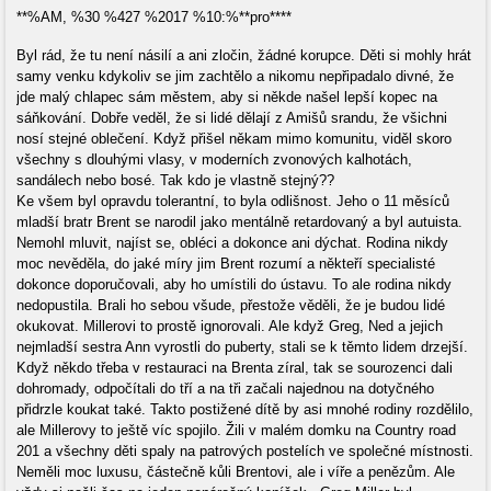
**%AM, %30 %427 %2017 %10:%**pro****
Byl rád, že tu není násilí a ani zločin, žádné korupce. Děti si mohly hrát
samy venku kdykoliv se jim zachtělo a nikomu nepřipadalo divné, že
jde malý chlapec sám městem, aby si někde našel lepší kopec na
sáňkování. Dobře veděl, že si lidé dělají z Amišů srandu, že všichni
nosí stejné oblečení. Když přišel někam mimo komunitu, viděl skoro
všechny s dlouhými vlasy, v moderních zvonových kalhotách,
sandálech nebo bosé. Tak kdo je vlastně stejný??
Ke všem byl opravdu tolerantní, to byla odlišnost. Jeho o 11 měsíců
mladší bratr Brent se narodil jako mentálně retardovaný a byl autuista.
Nemohl mluvit, najíst se, obléci a dokonce ani dýchat. Rodina nikdy
moc nevěděla, do jaké míry jim Brent rozumí a někteří specialisté
dokonce doporučovali, aby ho umístili do ústavu. To ale rodina nikdy
nedopustila. Brali ho sebou všude, přestože věděli, že je budou lidé
okukovat. Millerovi to prostě ignorovali. Ale když Greg, Ned a jejich
nejmladší sestra Ann vyrostli do puberty, stali se k těmto lidem drzejší.
Když někdo třeba v restauraci na Brenta zíral, tak se sourozenci dali
dohromady, odpočítali do tří a na tři začali najednou na dotyčného
přidrzle koukat také. Takto postižené dítě by asi mnohé rodiny rozdělilo,
ale Millerovy to ještě víc spojilo. Žili v malém domku na Country road
201 a všechny děti spaly na patrových postelích ve společné místnosti.
Neměli moc luxusu, částečně kůli Brentovi, ale i víře a penězům. Ale