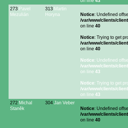
on line
43
273
Pavel
313
Martin
Mezulián
Horyna
Notice
: Undefined offse
/var/www/clients/cli
on line
40
Notice
: Trying to get p
/var/www/clients/cli
on line
40
Notice
: Undefined offse
/var/www/clients/cli
on line
43
Notice
: Trying to get p
/var/www/clients/cli
on line
43
272
Michal
304
Jan Veber
Staněk
Notice
: Undefined offse
/var/www/clients/cli
on line
40