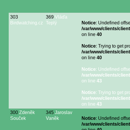
303
369
Vláďa
Birdwatching.cz
Teplý
Notice
: Undefined offse
/var/www/clients/cli
on line
40
Notice
: Trying to get p
/var/www/clients/cli
on line
40
Notice
: Undefined offse
/var/www/clients/cli
on line
43
Notice
: Trying to get p
/var/www/clients/cli
on line
43
300
Zdeněk
345
Jaroslav
Souček
Vaněk
Notice
: Undefined offse
/var/www/clients/cli
on line
40