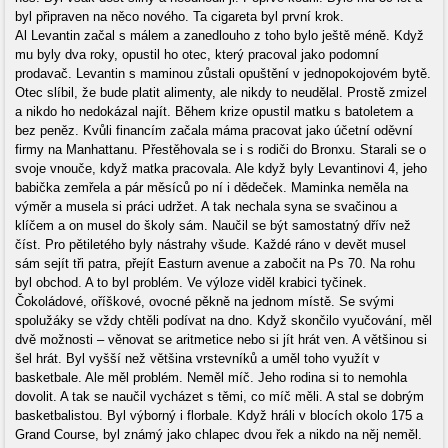
byl připraven na něco nového. Ta cigareta byl první krok.
Al Levantin začal s málem a zanedlouho z toho bylo ještě méně. Když
mu byly dva roky, opustil ho otec, který pracoval jako podomní
prodavač. Levantin s maminou zůstali opuštění v jednopokojovém bytě.
Otec slíbil, že bude platit alimenty, ale nikdy to neudělal. Prostě zmizel
a nikdo ho nedokázal najít. Během krize opustil matku s batoletem a
bez peněz. Kvůli financím začala máma pracovat jako účetní oděvní
firmy na Manhattanu. Přestěhovala se i s rodiči do Bronxu. Starali se o
svoje vnouče, když matka pracovala. Ale když byly Levantinovi 4, jeho
babička zemřela a pár měsíců po ní i dědeček. Maminka neměla na
výměr a musela si práci udržet. A tak nechala syna se svačinou a
klíčem a on musel do školy sám. Naučil se být samostatný dřív než
číst. Pro pětiletého byly nástrahy všude. Každé ráno v devět musel
sám sejít tři patra, přejít Easturn avenue a zabočit na Ps 70. Na rohu
byl obchod. A to byl problém. Ve výloze viděl krabici tyčinek.
Čokoládové, oříškové, ovocné pěkně na jednom místě. Se svými
spolužáky se vždy chtěli podívat na dno. Když skončilo vyučování, měl
dvě možnosti – věnovat se aritmetice nebo si jít hrát ven. A většinou si
šel hrát. Byl vyšší než většina vrstevníků a uměl toho využít v
basketbale. Ale měl problém. Neměl míč. Jeho rodina si to nemohla
dovolit. A tak se naučil vycházet s těmi, co míč měli. A stal se dobrým
basketbalistou. Byl výborný i florbale. Když hráli v blocích okolo 175 a
Grand Course, byl známý jako chlapec dvou řek a nikdo na něj neměl.