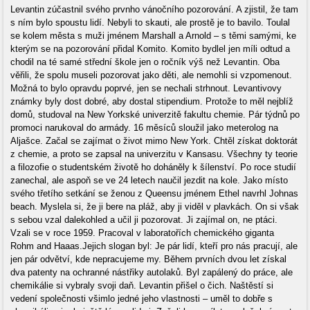
Levantin zúčastnil svého prvnho vánočního pozorování. A zjistil, že tam
s ním bylo spoustu lidí. Nebyli to skauti, ale prostě je to bavilo. Toulal
se kolem města s muži jménem Marshall a Arnold – s těmi samými, ke
kterým se na pozorování přidal Komito. Komito bydlel jen míli odtud a
chodil na té samé střední škole jen o ročník výš než Levantin. Oba
věřili, že spolu museli pozorovat jako děti, ale nemohli si vzpomenout.
Možná to bylo opravdu poprvé, jen se nechali strhnout. Levantivovy
známky byly dost dobré, aby dostal stipendium. Protože to měl nejblíž
domů, studoval na New Yorkské univerzitě fakultu chemie. Pár týdnů po
promoci narukoval do armády. 16 měsíců sloužil jako meterolog na
Aljašce. Začal se zajímat o život mimo New York. Chtěl získat doktorát
z chemie, a proto se zapsal na univerzitu v Kansasu. Všechny ty teorie
a filozofie o studentském životě ho doháněly k šílenství. Po roce studií
zanechal, ale aspoň se ve 24 letech naučil jezdit na kole. Jako místo
svého třetího setkání se ženou z Queensu jménem Ethel navrhl Johnas
beach. Myslela si, že ji bere na pláž, aby ji viděl v plavkách. On si však
s sebou vzal dalekohled a učil ji pozorovat. Ji zajímal on, ne ptáci.
Vzali se v roce 1959. Pracoval v laboratořích chemického giganta
Rohm and Haaas.Jejich slogan byl: Je pár lidí, kteří pro nás pracují, ale
jen pár odvětví, kde nepracujeme my. Během prvních dvou let získal
dva patenty na ochranné nástřiky autolaků. Byl zapálený do práce, ale
chemikálie si vybraly svoji daň. Levantin přišel o čich. Naštěstí si
vedení společnosti všimlo jedné jeho vlastnosti – uměl to dobře s