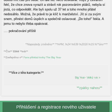
řekl, že chce znova vyrazit a strávit rok pozorováním ptáků, nebyla si
jistá, co odpovědět. Ale byli spolu už 37 let a toho mnoho přátel
nedosáhlo. Možná, že právě to je klíč k manželství. Jít si za svým
snem, přinést domů úspěch a společně oslavovat. „Do toho!“ řekla. A
jemu to nebylo třeba opakovat.
.... pokračování příště
**Naposledy změněno** **%PM, %24 %639 %2018 %15:%**úno****
**Číst**
3344
**krát**
**Zveřejněno v**
Fans překlad knihy The Big Year
**Více z této kategorie:**
Big Year- Velký rok »
**zpátky nahoru**
Přihlášení a registrace nového uživatele