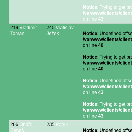
Notice
: Trying to get p
/var/www/clients/cli
on line
43
219
Vladimír
240
Vratislav
Toman
Ježek
Notice
: Undefined offse
/var/www/clients/cli
on line
40
Notice
: Trying to get p
/var/www/clients/cli
on line
40
Notice
: Undefined offse
/var/www/clients/cli
on line
43
Notice
: Trying to get p
/var/www/clients/cli
on line
43
206
Ondřej
235
Patrik
Beneš
Notice
: Undefined offse