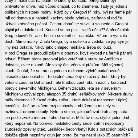
vždy si našli čas na jeden nenáročný koníček...Greg Miller byl
birdwatcher dříve, něž vůbec chápal, co to znamená. Tady je jedna z
oblíbených historek rodiny: Když byly Gregovi tři roky, byl na farmě pár
mil od domova a naháněl kachny okolo rybníka, zatímco si rodiče
užívali krásného počasí. Cestou domů se stavili u souseda a Greg si
půjčil jeho dalekohled. Soused se ho ptal – vidíš něco?? A předškolák
Greg odpověděl, ano, hohola severního – samičku. Všem to vyrazilo
dech. Mimo matky. Znala Grega, byla učitelka a věděla, že její syn je
jiný než ostatní. Nikdy jako chlapec neskákal třeba do louží.
V otci Grega se probudil zájem o ptactvo, když vyrostl na farmě pár mil
odsud. Během týdne pracoval jako veteřinář a staral se Amišům o
dobytek, ovce a koně. Ale volný čas věnoval ptákům. Měl výborný
sluch. Doufal, že se mu na jednom rodinném výletě podaří uvidět
lesňáčka šedobokého – federálně chráněný ohrožený druh, který byl
většinu času na Bahamách, ale krátkou část roku hnízdil v korunách
borovic severního Michigenu. Během začátku léta se v severním
Michigenu ozýval zpěv alespoň 35 druhů lesňáčkovitých. Některé druhy
měly dokonce i 2 různé druhy zpěvu, které dokázal rozpoznat i úplný
nováček. Jiné se ovšem rozpoznávaly s obtížemi a musely se
rozlišovat drobné detaily. Bylo to stejné, jako určovat druh a typ auta
jen podle zvuku motoru. Toho dne však Millerův otec slyšel jeden druh,
který nepoznal. Na borovici nedaleko cesty seděl zatím nepopsaný
žlutošedý zpěvný pták. Lesňáček šedohřbetý! Kdo z ostatních ptáčkařů
dokáže zjistit neznámý druh jen proto, že mu nezní jako 35 ostatních?