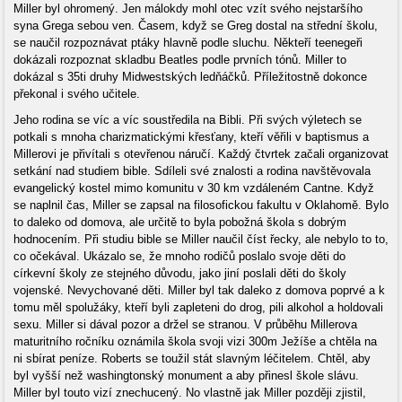
Miller byl ohromený. Jen málokdy mohl otec vzít svého nejstaršího
syna Grega sebou ven. Časem, když se Greg dostal na střední školu,
se naučil rozpoznávat ptáky hlavně podle sluchu. Někteří teenegeři
dokázali rozpoznat skladbu Beatles podle prvních tónů. Miller to
dokázal s 35ti druhy Midwestských ledňáčků. Příležitostně dokonce
překonal i svého učitele.
Jeho rodina se víc a víc soustředila na Bibli. Při svých výletech se
potkali s mnoha charizmatickými křesťany, kteří věřili v baptismus a
Millerovi je přivítali s otevřenou náručí. Každý čtvrtek začali organizovat
setkání nad studiem bible. Sdíleli své znalosti a rodina navštěvovala
evangelický kostel mimo komunitu v 30 km vzdáleném Cantne. Když
se naplnil čas, Miller se zapsal na filosofickou fakultu v Oklahomě. Bylo
to daleko od domova, ale určitě to byla pobožná škola s dobrým
hodnocením. Při studiu bible se Miller naučil číst řecky, ale nebylo to to,
co očekával. Ukázalo se, že mnoho rodičů poslalo svoje děti do
církevní školy ze stejného důvodu, jako jiní poslali děti do školy
vojenské. Nevychované děti. Miller byl tak daleko z domova poprvé a k
tomu měl spolužáky, kteří byli zapleteni do drog, pili alkohol a holdovali
sexu. Miller si dával pozor a držel se stranou. V průběhu Millerova
maturitního ročníku oznámila škola svoji vizi 300m Ježíše a chtěla na
ni sbírat peníze. Roberts se toužil stát slavným léčitelem. Chtěl, aby
byl vyšší než washingtonský monument a aby přinesl škole slávu.
Miller byl touto vizí znechucený. No vlastně jak Miller později zjistil,