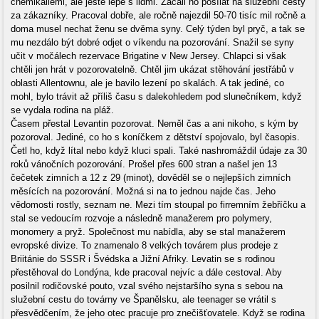
chemikáliemi, ale ještě lépe s lidmi. Začali ho posílat na služební cesty
za zákazníky. Pracoval dobře, ale ročně najezdil 50-70 tisíc mil ročně a
doma musel nechat ženu se dvěma syny. Celý týden byl pryč, a tak se
mu nezdálo být dobré odjet o víkendu na pozorování. Snažil se syny
učit v močálech rezervace Brigatine v New Jersey. Chlapci si však
chtěli jen hrát v pozorovatelně. Chtěl jim ukázat stěhování jestřábů v
oblasti Allentownu, ale je bavilo lezení po skalách. A tak jediné, co
mohl, bylo trávit až příliš času s dalekohledem pod slunečníkem, když
se vydala rodina na pláž.
Časem přestal Levantin pozorovat. Neměl čas a ani nikoho, s kým by
pozoroval. Jediné, co ho s koníčkem z dětství spojovalo, byl časopis.
Četl ho, když lítal nebo když kluci spali. Také nashromáždil údaje za 30
roků vánočních pozorování. Prošel přes 600 stran a našel jen 13
čečetek zimních a 12 z 29 (minot), dověděl se o nejlepších zimních
měsících na pozorování. Možná si na to jednou najde čas. Jeho
vědomosti rostly, seznam ne. Mezi tím stoupal po firremním žebříčku a
stal se vedoucím rozvoje a následně manažerem pro polymery,
monomery a pryž. Společnost mu nabídla, aby se stal manažerem
evropské divize. To znamenalo 8 velkých továrem plus prodeje z
Briitánie do SSSR i Švédska a Jižní Afriky. Levatin se s rodinou
přestěhoval do Londýna, kde pracoval nejvíc a dále cestoval. Aby
posilnil rodičovské pouto, vzal svého nejstaršího syna s sebou na
služební cestu do továrny ve Španělsku, ale teenager se vrátil s
přesvědčením, že jeho otec pracuje pro znečišťovatele. Když se rodina