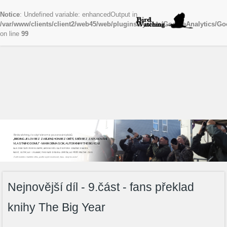
Notice
: Undefined variable: enhancedOutput in
/var/www/clients/client2/web45/web/plugins/system/GoogleAnalytics/Go
on line
99
Birdwatching, česky řekneme pozorování ptáků
„BIRDING JE LOV BEZ ZABÍJENÍ, HON BEZ OBĚTÍ, SBĚR BEZ ZAPLŇOVÁNÍ
VLASTNÍHO DOMU“ - MARK OBMASCIK, AUTOR KNIHY THE BIG YEAR
NAJEZDÍME ČASTO STOVKY KILOMETRŮ, ABYCHOM VIDĚLI DALŠÍ NOVÝ DRUH. ODNÁŠÍME SI NADŠENÍ,
RADOST, ZÁŽITKY, ALE I ZKLAMÁNÍ, POKUD NAŠE CESTA BYLA ZBYTEČNÁ, ALE PŘÍŠTĚ VYRÁŽÍME ZNOVU
Začít můžete v každém věku, podle svých možností, času...stojí to za to!
Nejnovější díl - 9.část - fans překlad
knihy The Big Year