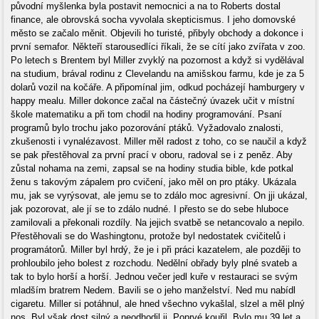
původní myšlenka byla postavit nemocnici a na to Roberts dostal
finance, ale obrovská socha vyvolala skepticismus. I jeho domovské
město se začalo měnit. Objevili ho turisté, přibyly obchody a dokonce i
první semafor. Někteří starousedlíci říkali, že se cítí jako zvířata v zoo.
Po letech s Brentem byl Miller zvyklý na pozornost a když si vydělával
na studium, brával rodinu z Clevelandu na amišskou farmu, kde je za 5
dolarů vozil na kočáře. A připomínal jim, odkud pocházejí hamburgery v
happy mealu. Miller dokonce začal na částečný úvazek učit v místní
škole matematiku a při tom chodil na hodiny programování. Psaní
programů bylo trochu jako pozorování ptáků. Vyžadovalo znalosti,
zkušenosti i vynalézavost. Miller měl radost z toho, co se naučil a když
se pak přestěhoval za první prací v oboru, radoval se i z peněz. Aby
zůstal nohama na zemi, zapsal se na hodiny studia bible, kde potkal
ženu s takovým zápalem pro cvičení, jako měl on pro ptáky. Ukázala
mu, jak se vyrýsovat, ale jemu se to zdálo moc agresivní. On jji ukázal,
jak pozorovat, ale jí se to zdálo nudné. I přesto se do sebe hluboce
zamilovali a překonali rozdíly. Na jejich svatbě se netancovalo a nepilo.
Přestěhovali se do Washingtonu, protože byl nedostatek cvičitelů i
programátorů. Miller byl hrdý, že je i při práci kazatelem, ale později to
prohloubilo jeho bolest z rozchodu. Nedělní obřady byly plné svateb a
tak to bylo horší a horší. Jednou večer jedl kuře v restauraci se svým
mladším bratrem Nedem. Bavili se o jeho manželství. Ned mu nabídl
cigaretu. Miller si potáhnul, ale hned všechno vykašlal, slzel a měl plný
nos. Byl však dost silný a neodhodil ji. Poprvé kouřil. Bylo mu 39 let a