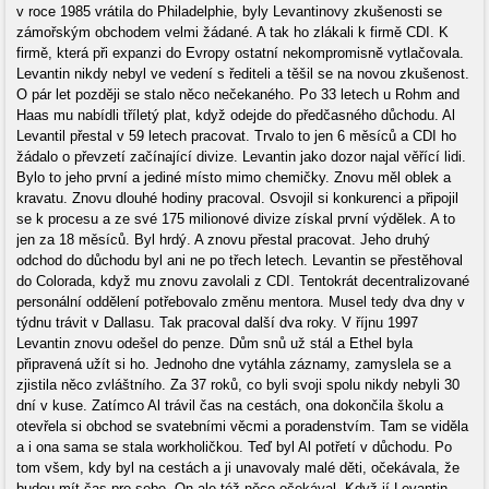
v roce 1985 vrátila do Philadelphie, byly Levantinovy zkušenosti se
zámořským obchodem velmi žádané. A tak ho zlákali k firmě CDI. K
firmě, která při expanzi do Evropy ostatní nekompromisně vytlačovala.
Levantin nikdy nebyl ve vedení s řediteli a těšil se na novou zkušenost.
O pár let později se stalo něco nečekaného. Po 33 letech u Rohm and
Haas mu nabídli tříletý plat, když odejde do předčasného důchodu. Al
Levantil přestal v 59 letech pracovat. Trvalo to jen 6 měsíců a CDI ho
žádalo o převzetí začínající divize. Levantin jako dozor najal věřící lidi.
Bylo to jeho první a jediné místo mimo chemičky. Znovu měl oblek a
kravatu. Znovu dlouhé hodiny pracoval. Osvojil si konkurenci a připojil
se k procesu a ze své 175 milionové divize získal první výdělek. A to
jen za 18 měsíců. Byl hrdý. A znovu přestal pracovat. Jeho druhý
odchod do důchodu byl ani ne po třech letech. Levantin se přestěhoval
do Colorada, když mu znovu zavolali z CDI. Tentokrát decentralizované
personální oddělení potřebovalo změnu mentora. Musel tedy dva dny v
týdnu trávit v Dallasu. Tak pracoval další dva roky. V říjnu 1997
Levantin znovu odešel do penze. Dům snů už stál a Ethel byla
připravená užít si ho. Jednoho dne vytáhla záznamy, zamyslela se a
zjistila něco zvláštního. Za 37 roků, co byli svoji spolu nikdy nebyli 30
dní v kuse. Zatímco Al trávil čas na cestách, ona dokončila školu a
otevřela si obchod se svatebními věcmi a poradenstvím. Tam se viděla
a i ona sama se stala workholičkou. Teď byl Al potřetí v důchodu. Po
tom všem, kdy byl na cestách a ji unavovaly malé děti, očekávala, že
budou mít čas pro sebe. On ale též něco očekával. Když jí Levantin