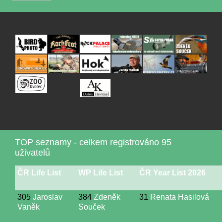
TOP seznamy - celkem registrováno 95
uživatelů
ČR Life List
WP Life List
ČR Year List 2026
305
Jaroslav
384
Zdeněk
31
Renata Hasilová
Vaněk
Souček