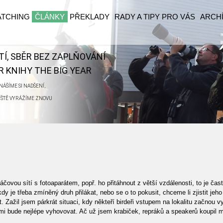
ATCHING
ČLÁNKY
PŘEKLADY
RADY A TIPY PRO VÁS
ARCH
ĚTÍ, SBĚR BEZ ZAPLŇOVÁNÍ
 KNIHY THE BIG YEAR
ÁŠÍME SI NADŠENÍ,
ŘÍŠTĚ VYRÁŽÍME ZNOVU
káčovou sítí s fotoaparátem, popř. ho přitáhnout z větší vzdálenosti, to je
 kdy je třeba zmíněný druh přilákat, nebo se o to pokusit, chceme li zjistit j
 Zažil jsem párkrát situaci, kdy někteří birdeři vstupem na lokalitu začnou vy
i bude nejlépe vyhovovat. Ač už jsem krabiček, repráků a speakerů koupil m