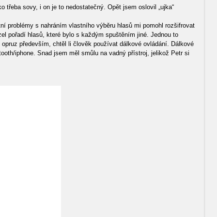
třeba sovy, i on je to nedostatečný. Opět jsem oslovil „ujka“
otní problémy s nahráním vlastního výběru hlasů mi pomohl rozšifrovat
l pořadí hlasů, které bylo s každým spuštěním jiné. Jednou to
í opruz především, chtěl li člověk používat dálkové ovládání. Dálkové
ooth/iphone. Snad jsem měl smůlu na vadný přístroj, jelikož Petr si