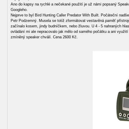
Ano do kapsy na rychlé a nečekané použití je už námi popsaný Speaker
Googleho.
Nejprve to byl Bird Hunting Caller Predator With Built. Počáteční nad
Petr Podzemný. Musela se totiž zformátovat vestavěná paměť přístroj
začínalo kosem, jindy budníčkem, nebo žluvou. U 4 - 5 nahraných hlasů 
ovládání mi ale nepracovalo jak mělo od samého počátku a ani využití 
zmíněný speaker chválí. Cena 2600 Kč.