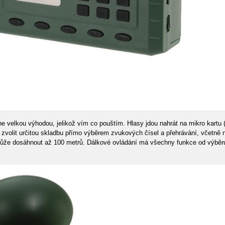
o mne velkou výhodou, jelikož vím co pouštím. Hlasy jdou nahrát na mikro kart
ou zvolit určitou skladbu přímo výběrem zvukových čísel a přehrávání, včetně
že dosáhnout až 100 metrů. Dálkové ovládání má všechny funkce od výběru, p