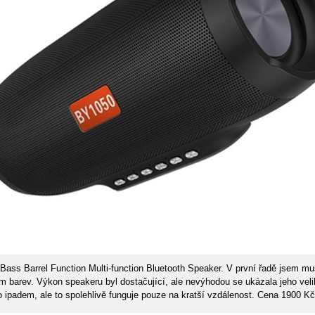
ass Barrel Function Multi-function Bluetooth Speaker. V první řadě jsem mu
m barev. Výkon speakeru byl dostačující, ale nevýhodou se ukázala jeho vel
bo ipadem, ale to spolehlivě funguje pouze na kratší vzdálenost. Cena 1900 K