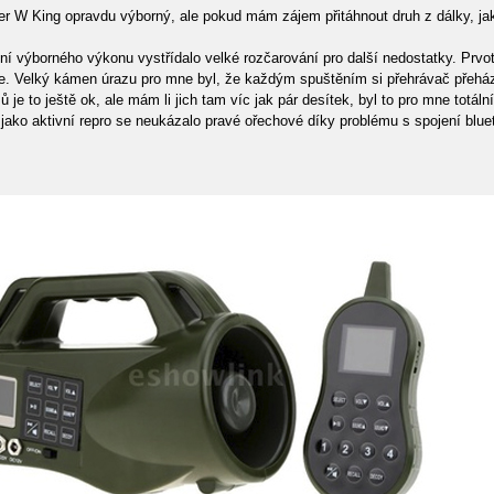
 W King opravdu výborný, ale pokud mám zájem přitáhnout druh z dálky, jako 
šení výborného výkonu vystřídalo velké rozčarování pro další nedostatky. Prv
e. Velký kámen úrazu pro mne byl, že každým spuštěním si přehrávač přeháze
je to ještě ok, ale mám li jich tam víc jak pár desítek, byl to pro mne totáln
jako aktivní repro se neukázalo pravé ořechové díky problému s spojení bluet