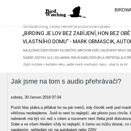
BIRDW
Birdwatching, česky řekneme pozorování ptáků
„BIRDING JE LOV BEZ ZABÍJENÍ, HON BEZ OB
VLASTNÍHO DOMU“ - MARK OBMASCIK, AUTOR
NAJEZDÍME ČASTO STOVKY KILOMETRŮ, ABYCHOM VIDĚLI DALŠÍ NOVÝ DRUH. ODN
RADOST, ZÁŽITKY, ALE I ZKLAMÁNÍ, POKUD NAŠE CESTA BYLA ZBYTEČNÁ, ALE P
Začít můžete v každém věku, podle svých možností, času...stojí to za to!
Jak jsme na tom s audio přehrávači?
sobota, 30 červen 2018 07:04
Pustit hlas ptáka a přilákat ho na pár metrů, kdy člověk sedí pod mas
většinou neobejdeme. Jistě to není to nejlepší, ale přesto jsou chvíle,
nahrávek má být víc než s citem a rozumem není třeba jistě diskutovat.
Stále a ve všem hledám vždy to nejlepší, k čemu se můžu dostat, co m
napájením, nehledám nic na autobaterii nebo 220V.