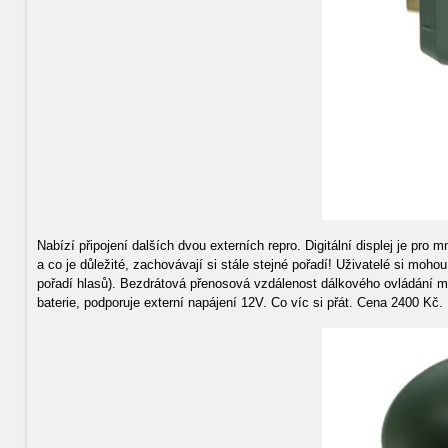
Nabízí připojení dalších dvou externích repro. Digitální displej je pr
a co je důležité, zachovávají si stále stejné pořadí! Uživatelé si moh
pořadí hlasů). Bezdrátová přenosová vzdálenost dálkového ovládání mů
baterie, podporuje externí napájení 12V. Co víc si přát. Cena 2400 Kč.