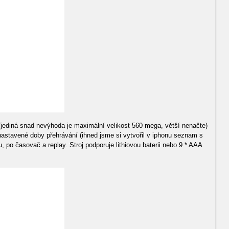
u (jediná snad nevýhoda je maximální velikost 560 mega, větší nenačte)
 nastavené doby přehrávání (ihned jsme si vytvořil v iphonu seznam s
o časovač a replay. Stroj podporuje lithiovou baterii nebo 9 * AAA