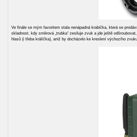
Ve finále se mým favoritem stala nenápadná krabička, která se prodá
skladnost, kdy směrová „trubka“ zesiluje zvuk a jde ještě odšroubovat
hlasů (i třeba králíčka), aniž by docházelo ke kreslení výchozího zvuk