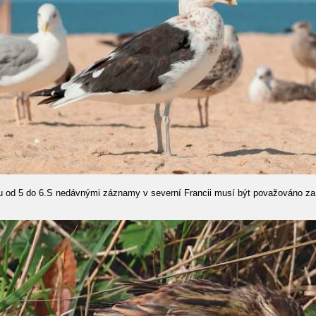
ku od 5 do 6.S nedávnými záznamy v severní Francii musí být považováno za r