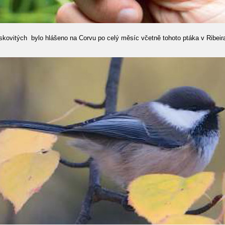
skovitých bylo hlášeno na Corvu po celý měsíc včetně tohoto ptáka v Ribei