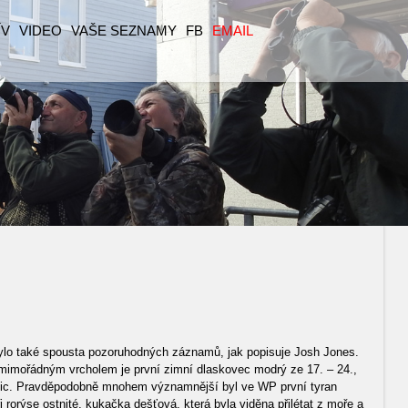
ÍV
VIDEO
VAŠE SEZNAMY
FB
EMAIL
 bylo také spousta pozoruhodných záznamů, jak popisuje Josh Jones.
, mimořádným vrcholem je první zimní dlaskovec modrý ze 17. – 24.,
ctic. Pravděpodobně mnohem významnější byl ve WP první tyran
 rorýse ostnité, kukačka dešťová, která byla viděna přilétat z moře a