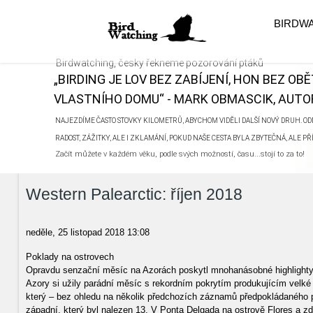
BIRDW
Birdwatching, česky řekneme pozorování ptáků
„BIRDING JE LOV BEZ ZABÍJENÍ, HON BEZ OB
VLASTNÍHO DOMU“ - MARK OBMASCIK, AUTOR
NAJEZDÍME ČASTO STOVKY KILOMETRŮ, ABYCHOM VIDĚLI DALŠÍ NOVÝ DRUH. ODN
RADOST, ZÁŽITKY, ALE I ZKLAMÁNÍ, POKUD NAŠE CESTA BYLA ZBYTEČNÁ, ALE P
Začít můžete v každém věku, podle svých možností, času...stojí to za to!
Western Palearctic: říjen 2018
neděle, 25 listopad 2018 13:08
Poklady na ostrovech
Opravdu senzační měsíc na Azorách poskytl mnohanásobné highlighty na
Azory si užily parádní měsíc s rekordním pokrytím produkujícím velké
který – bez ohledu na několik předchozích záznamů předpokládaného
západní, který byl nalezen 13. V Ponta Delgada na ostrově Flores a zdr