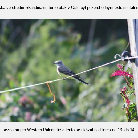
ká ve střední Skandinávii, tento pták v Oslu byl pozoruhodným extralimitá
 seznamu pro Western Palearctic a tento se ukázal na Flores od 13. do 14., 