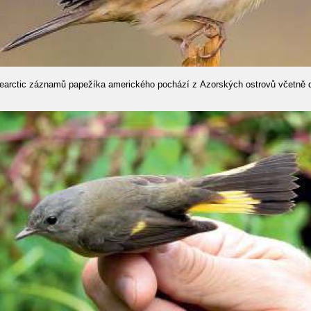
earctic záznamů papežíka amerického pochází z Azorských ostrovů včetně dv