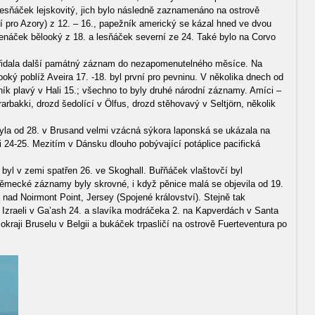
esňáček lejskovitý, jich bylo následně zaznamenáno na ostrově
í pro Azory) z 12. – 16., papežník americký se kázal hned ve dvou
elenáček bělooký z 18. a lesňáček severní ze 24. Také bylo na Corvo
 přidala další památný záznam do nezapomenutelného měsíce. Na
oký poblíž Aveira 17. -18. byl první pro pevninu. V několika dnech od
ník plavý v Hali 15.; všechno to byly druhé národní záznamy. Amíci –
rbakki, drozd šedolící v Ölfus, drozd stěhovavý v Seltjörn, několik
yla od 28. v Brusand velmi vzácná sýkora laponská se ukázala na
i 24-25. Mezitím v Dánsku dlouho pobývající potáplice pacifická
yl v zemi spatřen 26. ve Skoghall. Buřňáček vlaštovčí byl
mecké záznamy byly skrovné, i když pěnice malá se objevila od 19.
nad Noirmont Point, Jersey (Spojené království). Stejně tak
 Izraeli v Ga’ash 24. a slavíka modráčeka 2. na Kapverdách v Santa
raji Bruselu v Belgii a bukáček trpasličí na ostrově Fuerteventura po