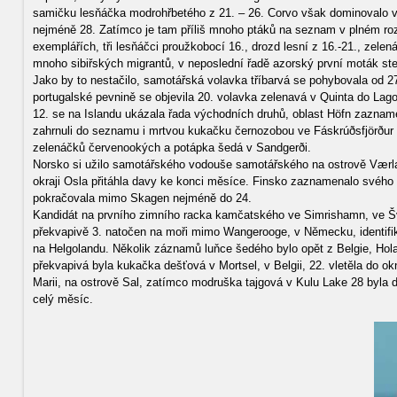
samičku lesňáčka modrohřbetého z 21. – 26. Corvo však dominovalo v
nejméně 28. Zatímco je tam příliš mnoho ptáků na seznam v plném rozs
exemplářích, tři lesňáčci proužkobocí 16., drozd lesní z 16.-21., zel
mnoho sibiřských migrantů, v neposlední řadě azorský první moták stepn
Jako by to nestačilo, samotářská volavka tříbarvá se pohybovala od
portugalské pevnině se objevila 20. volavka zelenavá v Quinta do Lago,
12. se na Islandu ukázala řada východních druhů, oblast Höfn zazname
zahrnuli do seznamu i mrtvou kukačku černozobou ve Fáskrúðsfjörður 8.
zelenáčků červenookých a potápka šedá v Sandgerði.
Norsko si užilo samotářského vodouše samotářského na ostrově Værlan
okraji Osla přitáhla davy ke konci měsíce. Finsko zaznamenalo svého t
pokračovala mimo Skagen nejméně do 24.
Kandidát na prvního zimního racka kamčatského ve Simrishamn, ve Švé
překvapivě 3. natočen na moři mimo Wangerooge, v Německu, identif
na Helgolandu. Několik záznamů luňce šedého bylo opět z Belgie, Holan
překvapivá byla kukačka dešťová v Mortsel, v Belgii, 22. vletěla do 
Marii, na ostrově Sal, zatímco modruška tajgová v Kulu Lake 28 byla 
celý měsíc.