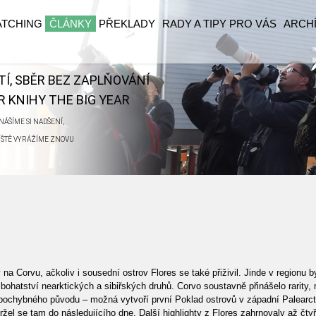
ATCHING
ČLÁNKY
PŘEKLADY
RADY A TIPY PRO VÁS
ARCH
ĚTÍ, SBĚR BEZ ZAPLŇOVÁNÍ
 KNIHY THE BIG YEAR
ÁŠÍME SI NADŠENÍ,
ŘÍŠTĚ VYRÁŽÍME ZNOVU
 Corvu, ačkoliv i sousední ostrov Flores se také přiživil. Jinde v regionu
 bohatství nearktických a sibiřských druhů. Corvo soustavně přinášelo rarity
 pochybného původu – možná vytvoří první Poklad ostrovů v západní Palear
žel se tam do následujícího dne. Další highlighty z Flores zahrnovaly až čtyři