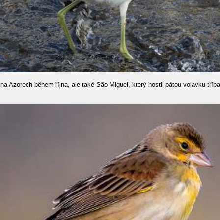
ky na Azorech během října, ale také São Miguel, který hostil pátou volavku tříb