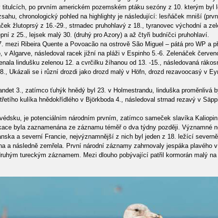
 titulcích, po prvním americkém pozemském ptáku sezóny z 10. kterým byl l
ahu, chronologický pohled na highlighty je následující: lesňáček mniší (prvn
enáček žlutoprsý z 16.-29., strnadec pruhohlavý z 18., tyranovec východní a z
í z 25., lejsek malý 30. (druhý pro Azory) a až čtyři budníčci pruhohlaví.
 27. mezi Ribeira Quente a Povoacão na ostrově São Miguel – pátá pro WP a
 v Algarve, následoval racek jižní na pláži v Espinho 5.-6. Zelenáček červeno
nala lindušku zelenou 12. a cvrčilku žíhanou od 13. -15., následovaná rákos
, Ukázali se i různí drozdi jako drozd malý v Höfn, drozd rezavoocasý v Eyra
det 3., zatímco ťuhýk hnědý byl 23. v Holmestrandu, linduška proměnlivá b
řetího kulíka hnědokřídlého v Björkboda 4., následoval strnad rezavý v Säpp
dsku, je potenciálním národním prvním, zatímco sameček slavíka Kaliopin b
ikace byla zaznamenána ze záznamu téměř o dva týdny později. Významné ně
ska a severní Francie, nejvýznamnější z nich byl jeden z 18. ležící severně 
okna a následně zemřela. První národní záznamy zahrnovaly jespáka plavého v
druhým tureckým záznamem. Mezi dlouho pobývající patřil kormorán malý na ok