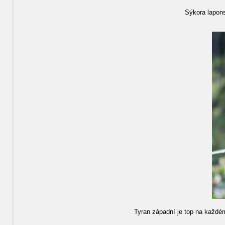
Sýkora lapons
Tyran západní je top na každém