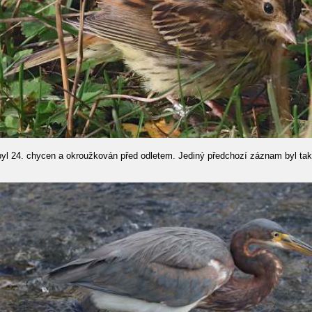
 byl 24. chycen a okroužkován před odletem. Jediný předchozí záznam byl také