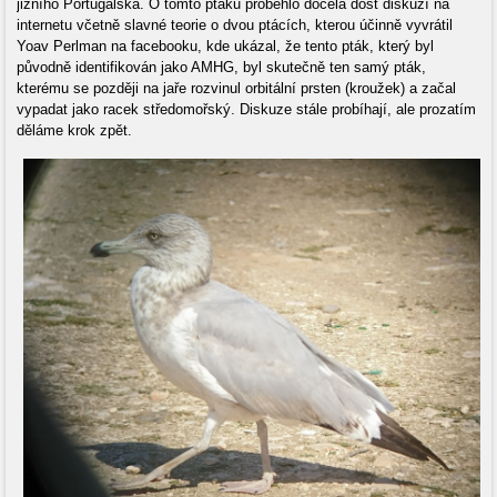
jižního Portugalska. O tomto ptáku proběhlo docela dost diskuzí na
internetu včetně slavné teorie o dvou ptácích, kterou účinně vyvrátil
Yoav Perlman na facebooku, kde ukázal, že tento pták, který byl
původně identifikován jako AMHG, byl skutečně ten samý pták,
kterému se později na jaře rozvinul orbitální prsten (kroužek) a začal
vypadat jako racek středomořský. Diskuze stále probíhají, ale prozatím
děláme krok zpět.