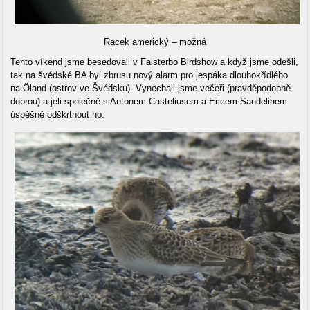
Racek americký – možná
Tento víkend jsme besedovali v Falsterbo Birdshow a když jsme odešli,
tak na švédské BA byl zbrusu nový alarm pro jespáka dlouhokřídlého
na Öland (ostrov ve Švédsku). Vynechali jsme večeři (pravděpodobně
dobrou) a jeli společně s Antonem Casteliusem a Ericem Sandelinem
úspěšně odškrtnout ho.