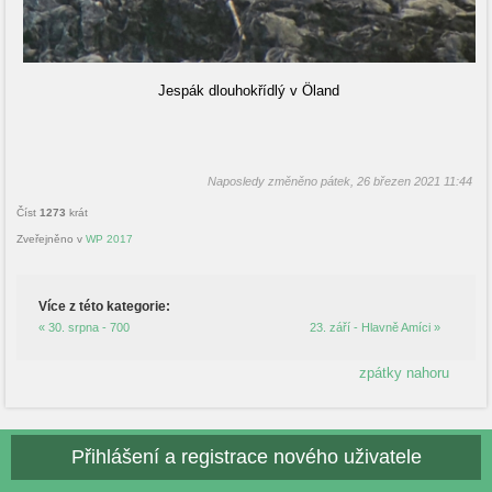
Jespák dlouhokřídlý v Öland
Naposledy změněno pátek, 26 březen 2021 11:44
Číst
1273
krát
Zveřejněno v
WP 2017
Více z této kategorie:
« 30. srpna - 700
23. září - Hlavně Amíci »
zpátky nahoru
Přihlášení a registrace nového uživatele