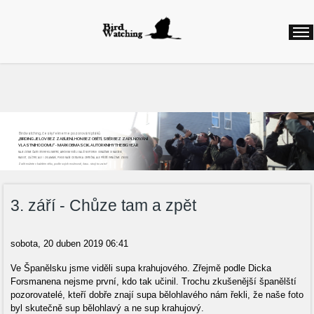
Birdwatching, česky řekneme pozorování ptáků
„BIRDING JE LOV BEZ ZABÍJENÍ, HON BEZ OBĚTÍ, SBĚR BEZ ZAPLŇOVÁNÍ
VLASTNÍHO DOMU“ - MARK OBMASCIK, AUTOR KNIHY THE BIG YEAR
NAJEZDÍME ČASTO STOVKY KILOMETRŮ, ABYCHOM VIDĚLI DALŠÍ NOVÝ DRUH. ODNÁŠÍME SI NADŠENÍ,
RADOST, ZÁŽITKY, ALE I ZKLAMÁNÍ, POKUD NAŠE CESTA BYLA ZBYTEČNÁ, ALE PŘÍŠTĚ VYRÁŽÍME ZNOVU
Začít můžete v každém věku, podle svých možností, času...stojí to za to!
3. září - Chůze tam a zpět
sobota, 20 duben 2019 06:41
Ve Španělsku jsme viděli supa krahujového. Zřejmě podle Dicka
Forsmanena nejsme první, kdo tak učinil. Trochu zkušenější španělští
pozorovatelé, kteří dobře znají supa bělohlavého nám řekli, že naše foto
byl skutečně sup bělohlavý a ne sup krahujový.