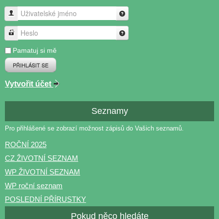
Uživatelské jméno
Heslo
Pamatuj si mě
PŘIHLÁSIT SE
Vytvořit účet
Seznamy
Pro přihlášené se zobrazí možnost zápisů do Vašich seznamů.
ROČNÍ 2025
CZ ŽIVOTNÍ SEZNAM
WP ŽIVOTNÍ SEZNAM
WP roční seznam
POSLEDNÍ PŘÍRUSTKY
Pokud něco hledáte