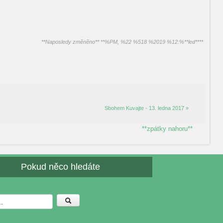
**Naposledy změněno** **%PM, %22 %518 %2019 %12:%**led****
Sbohem Kuvajte - 13. ledna 2017 »
**zpátky nahoru**
Pokud něco hledáte