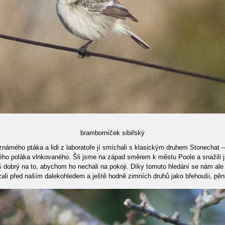
bramborníček sibiřský
námého ptáka a lidi z laboratoře jí smíchali s klasickým druhem Stonechat – 
avého poláka vlnkovaného. Šli jsme na západ směrem k městu Poole a snažili
iš dobrý na to, abychom ho nechali na pokoji. Díky tomuto hledání se nám ale
ali před naším dalekohledem a ještě hodně zimních druhů jako břehouši, pěn