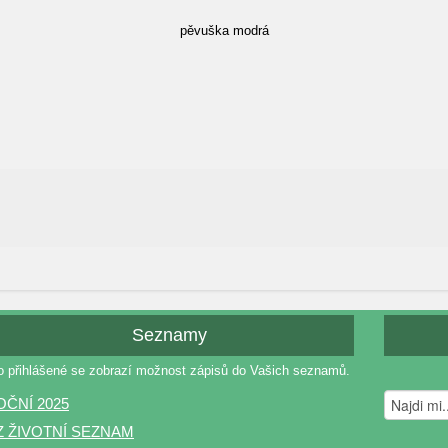
pěvuška modrá
Seznamy
o přihlášené se zobrazí možnost zápisů do Vašich seznamů.
OČNÍ 2025
Z ŽIVOTNÍ SEZNAM