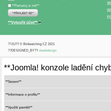
W
**Pamatuj si mě**
WP
**PŘIHLÁSIT SE**
P
**Vytvořit účet**
??JU?? © Birdwatching CZ 2021
??DESIGNED_BY??
olwebdesign
**Joomla! konzole ladění chy
**Sezení**
**Informace o profilu**
**Využití paměti**