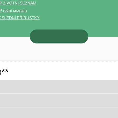
P ŽIVOTNÍ SEZNAM
 roční seznam
OSLEDNÍ PŘÍRUSTKY
b**