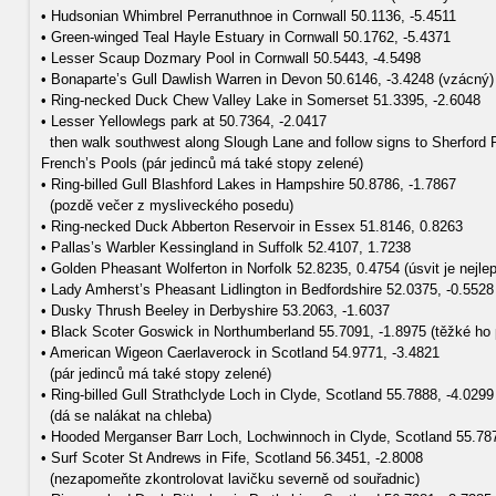
• Hudsonian Whimbrel Perranuthnoe in Cornwall 50.1136, -5.4511
• Green-winged Teal Hayle Estuary in Cornwall 50.1762, -5.4371
• Lesser Scaup Dozmary Pool in Cornwall 50.5443, -4.5498
• Bonaparte’s Gull Dawlish Warren in Devon 50.6146, -3.4248 (vzácný)
• Ring-necked Duck Chew Valley Lake in Somerset 51.3395, -2.6048
• Lesser Yellowlegs park at 50.7364, -2.0417
then walk southwest along Slough Lane and follow signs to Sherford P
French’s Pools (pár jedinců má také stopy zelené)
• Ring-billed Gull Blashford Lakes in Hampshire 50.8786, -1.7867
(pozdě večer z mysliveckého posedu)
• Ring-necked Duck Abberton Reservoir in Essex 51.8146, 0.8263
• Pallas’s Warbler Kessingland in Suffolk 52.4107, 1.7238
• Golden Pheasant Wolferton in Norfolk 52.8235, 0.4754 (úsvit je nejlep
• Lady Amherst’s Pheasant Lidlington in Bedfordshire 52.0375, -0.5528
• Dusky Thrush Beeley in Derbyshire 53.2063, -1.6037
• Black Scoter Goswick in Northumberland 55.7091, -1.8975 (těžké ho 
• American Wigeon Caerlaverock in Scotland 54.9771, -3.4821
(pár jedinců má také stopy zelené)
• Ring-billed Gull Strathclyde Loch in Clyde, Scotland 55.7888, -4.0299
(dá se nalákat na chleba)
• Hooded Merganser Barr Loch, Lochwinnoch in Clyde, Scotland 55.787
• Surf Scoter St Andrews in Fife, Scotland 56.3451, -2.8008
(nezapomeňte zkontrolovat lavičku severně od souřadnic)