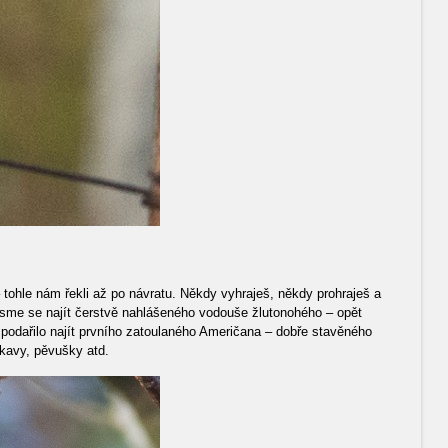
tohle nám řekli až po návratu. Někdy vyhraješ, někdy prohraješ a
 jsme se najít čerstvě nahlášeného vodouše žlutonohého – opět
 podařilo najít prvního zatoulaného Američana – dobře stavěného
kavy, pěvušky atd.