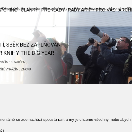
eb45/web/plugins/system/GoogleAnalytics/GoogleAnalytics.php
on line
99
ATCHING
ČLÁNKY
PŘEKLADY
RADY A TIPY PRO VÁS
ARCH
ĚTÍ, SBĚR BEZ ZAPLŇOVÁNÍ
 KNIHY THE BIG YEAR
ÁŠÍME SI NADŠENÍ,
ŘÍŠTĚ VYRÁŽÍME ZNOVU
omentálně se zde nachází spousta rarit a my je chceme všechny, nebo abych 
ný)