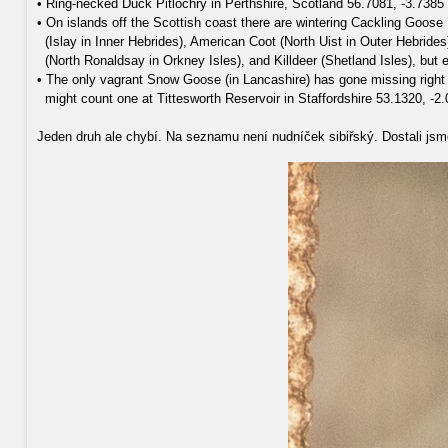
• Ring-necked Duck Pitlochry in Perthshire, Scotland 56.7081, -3.7385
• On islands off the Scottish coast there are wintering Cackling Goose
(Islay in Inner Hebrides), American Coot (North Uist in Outer Hebrides)
(North Ronaldsay in Orkney Isles), and Killdeer (Shetland Isles), but ea
• The only vagrant Snow Goose (in Lancashire) has gone missing right
might count one at Tittesworth Reservoir in Staffordshire 53.1320, -2.
Jeden druh ale chybí. Na seznamu není nudníček sibiřský. Dostali jsme 