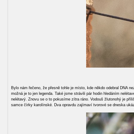
Bylo nám řečeno, že přesně tohle je místo, kde někdo odebral DNA nez
možná je to jen legenda. Také jsme strávili pár hodin hledáním nelét
nelétavý. Znovu se o to pokusíme zítra ráno. Vodouš žlutonohý je příl
samce čírky karolínské. Dva opravdu zajímaví tvorové se dneska ukáz