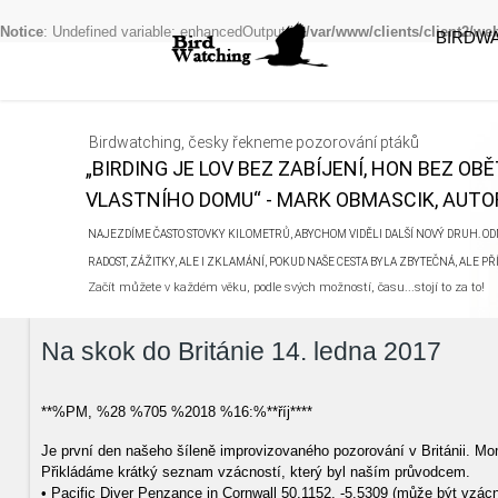
Notice
: Undefined variable: enhancedOutput in
/var/www/clients/client2/w
BIRDW
Birdwatching, česky řekneme pozorování ptáků
„BIRDING JE LOV BEZ ZABÍJENÍ, HON BEZ OB
VLASTNÍHO DOMU“ - MARK OBMASCIK, AUTOR
NAJEZDÍME ČASTO STOVKY KILOMETRŮ, ABYCHOM VIDĚLI DALŠÍ NOVÝ DRUH. ODN
RADOST, ZÁŽITKY, ALE I ZKLAMÁNÍ, POKUD NAŠE CESTA BYLA ZBYTEČNÁ, ALE P
Začít můžete v každém věku, podle svých možností, času...stojí to za to!
Na skok do Británie 14. ledna 2017
**%PM, %28 %705 %2018 %16:%**říj****
Je první den našeho šíleně improvizovaného pozorování v Británii. M
Přikládáme krátký seznam vzácností, který byl naším průvodcem.
• Pacific Diver Penzance in Cornwall 50.1152, -5.5309 (může být vzác