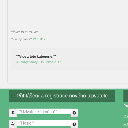
**Číst**
2281
**krát**
**Zveřejněno v**
WP 2017
**Více z této kategorie:**
« Toulky, toulky - 15. ledna 2017
Přihlášení a registrace nového uživatele
Pr
**Uživatelské jméno**
R
C
**Heslo**