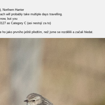
, Northern Harrier
ch will probably take multiple days travelling.
 now, but you
0127 as Category C (asi nestojí za to)
ho jako prvního ještě předtím, než jsme se rozdělili a začali hledat.