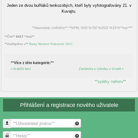
Jeden ze dvou buřňáků tenkozobých, kteří byly vyfotografovány 21. v
Kuvajtu.
**Naposledy změněno** **%PM, %02 %750 %2021 %19:%**srp****
**Číst**
6417
**krát**
**Zveřejněno v**
Rarity Western Palearctic 2021
**Více z této kategorie:**
« Arabští letci
Zastávka u rybníku v Izraeli »
**zpátky nahoru**
Přihlášení a registrace nového uživatele
**Uživatelské jméno**
**Heslo**