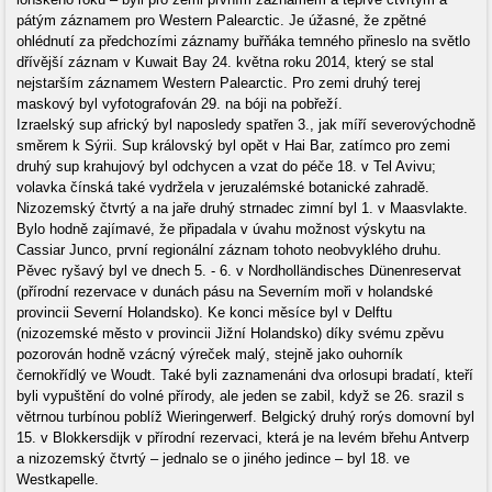
pátým záznamem pro Western Palearctic. Je úžasné, že zpětné
ohlédnutí za předchozími záznamy buřňáka temného přineslo na světlo
dřívější záznam v Kuwait Bay 24. května roku 2014, který se stal
nejstarším záznamem Western Palearctic. Pro zemi druhý terej
maskový byl vyfotografován 29. na bóji na pobřeží.
Izraelský sup africký byl naposledy spatřen 3., jak míří severovýchodně
směrem k Sýrii. Sup královský byl opět v Hai Bar, zatímco pro zemi
druhý sup krahujový byl odchycen a vzat do péče 18. v Tel Avivu;
volavka čínská také vydržela v jeruzalémské botanické zahradě.
Nizozemský čtvrtý a na jaře druhý strnadec zimní byl 1. v Maasvlakte.
Bylo hodně zajímavé, že připadala v úvahu možnost výskytu na
Cassiar Junco, první regionální záznam tohoto neobvyklého druhu.
Pěvec ryšavý byl ve dnech 5. - 6. v Nordholländisches Dünenreservat
(přírodní rezervace v dunách pásu na Severním moři v holandské
provincii Severní Holandsko). Ke konci měsíce byl v Delftu
(nizozemské město v provincii Jižní Holandsko) díky svému zpěvu
pozorován hodně vzácný výreček malý, stejně jako ouhorník
černokřídlý ve Woudt. Také byli zaznamenáni dva orlosupi bradatí, kteří
byli vypuštění do volné přírody, ale jeden se zabil, když se 26. srazil s
větrnou turbínou poblíž Wieringerwerf. Belgický druhý rorýs domovní byl
15. v Blokkersdijk v přírodní rezervaci, která je na levém břehu Antverp
a nizozemský čtvrtý – jednalo se o jiného jedince – byl 18. ve
Westkapelle.