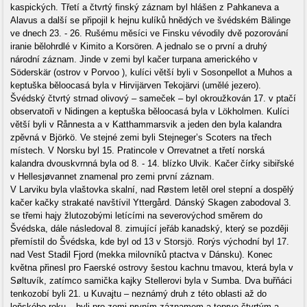
kaspických. Třetí a čtvrtý finský záznam byl hlášen z Pahkaneva a
Alavus a další se připojil k hejnu kulíků hnědých ve švédském Bälinge
ve dnech 23. - 26. Rušému měsíci ve Finsku vévodily dvě pozorování
iranie bělohrdlé v Kimito a Korsören. A jednalo se o první a druhý
národní záznam. Jinde v zemi byl kačer turpana amerického v
Söderskär (ostrov v Porvoo ), kulíci větší byli v Sosonpellot a Muhos a
keptuška běloocasá byla v Hirvijärven Tekojärvi (umělé jezero).
Švédský čtvrtý strnad olivový – sameček – byl okroužkován 17. v ptačí
observatoři v Nidingen a keptuška běloocasá byla v Lökholmen. Kulíci
větší byli v Rånnesta a v Katthammarsvik a jeden den byla kalandra
zpěvná v Björkö. Ve stejné zemi byli Stejneger’s Scoters na třech
místech. V Norsku byl 15. Pratincole v Orrevatnet a třetí norská
kalandra dvouskvrnná byla od 8. - 14. blízko Ulvik. Kačer čírky sibiřské
v Hellesjøvannet znamenal pro zemi první záznam.
V Larviku byla vlaštovka skalní, nad Røstem letěl orel stepní a dospělý
kačer kačky strakaté navštívil Yttergård. Dánský Skagen zabodoval 3.
se třemi hajy žlutozobými letícími na severovýchod směrem do
Švédska, dále následoval 8. zimující jeřáb kanadský, který se později
přemístil do Švédska, kde byl od 13 v Storsjö. Rorýs východní byl 17.
nad Vest Stadil Fjord (mekka milovníků ptactva v Dánsku). Konec
května přinesl pro Faerské ostrovy šestou kachnu tmavou, která byla v
Søltuvík, zatímco samička kajky Stellerovi byla v Sumba. Dva buřňáci
tenkozobí byli 21. u Kuvajtu – neznámý druh z této oblasti až do
loňského roku – byli pro zemi prvním záznamem a teprve čtvrtým a