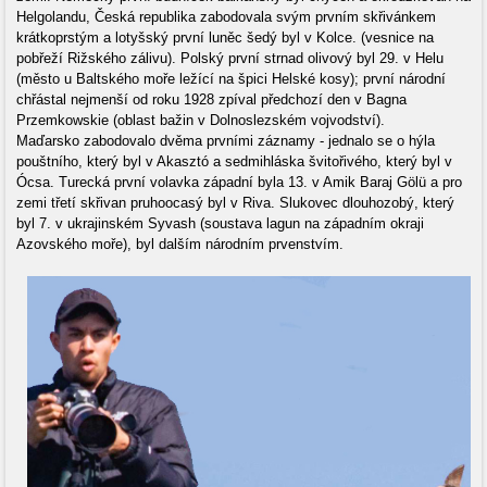
Helgolandu, Česká republika zabodovala svým prvním skřivánkem
krátkoprstým a lotyšský první luněc šedý byl v Kolce. (vesnice na
pobřeží Rižského zálivu). Polský první strnad olivový byl 29. v Helu
(město u Baltského moře ležící na špici Helské kosy); první národní
chřástal nejmenší od roku 1928 zpíval předchozí den v Bagna
Przemkowskie (oblast bažin v Dolnoslezském vojvodství).
Maďarsko zabodovalo dvěma prvními záznamy - jednalo se o hýla
pouštního, který byl v Akasztó a sedmihláska švitořivého, který byl v
Ócsa. Turecká první volavka západní byla 13. v Amik Baraj Gölü a pro
zemi třetí skřivan pruhoocasý byl v Riva. Slukovec dlouhozobý, který
byl 7. v ukrajinském Syvash (soustava lagun na západním okraji
Azovského moře), byl dalším národním prvenstvím.