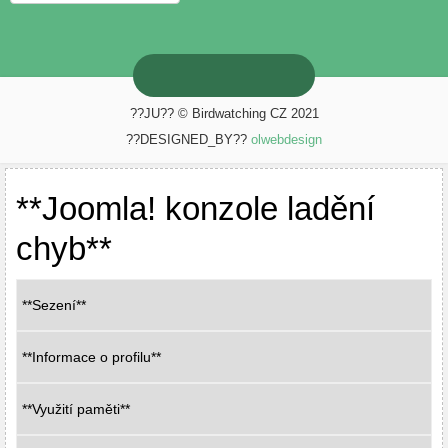
??JU?? © Birdwatching CZ 2021
??DESIGNED_BY??
olwebdesign
**Joomla! konzole ladění
chyb**
**Sezení**
**Informace o profilu**
**Využití paměti**