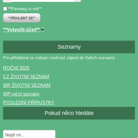
**Pamatuj si mě**
**PŘIHLÁSIT SE**
**Vytvořit účet**
Seznamy
Pro přihlášené se zobrazí možnost zápisů do Vašich seznamů.
ROČNÍ 2025
CZ ŽIVOTNÍ SEZNAM
WP ŽIVOTNÍ SEZNAM
WP roční seznam
POSLEDNÍ PŘÍRUSTKY
Pokud něco hledáte