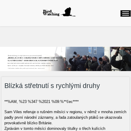
Birdwatching, česky řekneme pozorování ptáků
„BIRDING JE LOV BEZ ZABÍJENÍ, HON BEZ OBĚTÍ, SBĚR BEZ ZAPLŇOVÁNÍ
VLASTNÍHO DOMU“ - MARK OBMASCIK, AUTOR KNIHY THE BIG YEAR
NAJEZDÍME ČASTO STOVKY KILOMETRŮ, ABYCHOM VIDĚLI DALŠÍ NOVÝ DRUH. ODNÁŠÍME SI NADŠENÍ,
RADOST, ZÁŽITKY, ALE I ZKLAMÁNÍ, POKUD NAŠE CESTA BYLA ZBYTEČNÁ, ALE PŘÍŠTĚ VYRÁŽÍME ZNOVU
Začít můžete v každém věku, podle svých možností, času...stojí to za to!
Blízká střetnutí s rychlými druhy
**%AM, %23 %347 %2021 %09:%**čec****
Sam Viles referuje o rušném měsíci v regionu, v němž v mnoha zemích
padly první národní záznamy, a řada zatoulaných ptáků se ukazovala
provokativně blízko Británie.
Zprávám v tomto měsíci dominovaly titulky o třech kulících