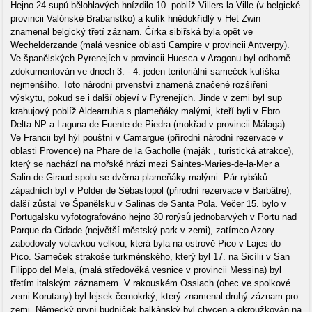
Hejno 24 supů bělohlavých hnízdilo 10. poblíž Villers-la-Ville (v belgické
provincii Valónské Brabanstko) a kulík hnědokřídlý v Het Zwin
znamenal belgický třetí záznam. Čírka sibiřská byla opět ve
Wechelderzande (malá vesnice oblasti Campire v provincii Antverpy).
Ve španělských Pyrenejích v provincii Huesca v Aragonu byl odborně
zdokumentován ve dnech 3. - 4. jeden teritoriální sameček kulíška
nejmenšího. Toto národní prvenství znamená značené rozšíření
výskytu, pokud se i další objeví v Pyrenejích. Jinde v zemi byl sup
krahujový poblíž Aldearrubia s plameňáky malými, kteří byli v Ebro
Delta NP a Laguna de Fuente de Piedra (mokřad v provincii Málaga).
Ve Francii byl hýl pouštní v Camargue (přírodní národní rezervace v
oblasti Provence) na Phare de la Gacholle (maják , turistická atrakce),
který se nachází na mořské hrázi mezi Saintes-Maries-de-la-Mer a
Salin-de-Giraud spolu se dvěma plameňáky malými. Pár rybáků
západních byl v Polder de Sébastopol (přirodní rezervace v Barbâtre);
další zůstal ve Španělsku v Salinas de Santa Pola. Večer 15. bylo v
Portugalsku vyfotografováno hejno 30 rorýsů jednobarvých v Portu nad
Parque da Cidade (největší městský park v zemi), zatímco Azory
zabodovaly volavkou velkou, která byla na ostrově Pico v Lajes do
Pico. Sameček strakoše turkménského, který byl 17. na Sicílii v San
Filippo del Mela, (malá středověká vesnice v provincii Messina) byl
třetím italským záznamem. V rakouském Ossiach (obec ve spolkové
zemi Korutany) byl lejsek černokrký, který znamenal druhý záznam pro
zemi. Německý první budníček balkánský byl chycen a okroužkován na