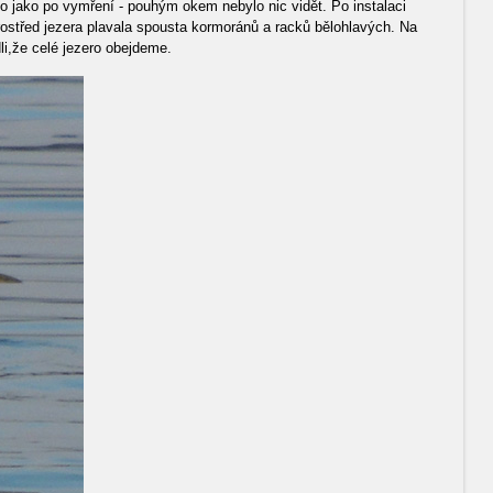
o jako po vymření - pouhým okem nebylo nic vidět. Po instalaci
prostřed jezera plavala spousta kormoránů a racků bělohlavých. Na
li,že celé jezero obejdeme.