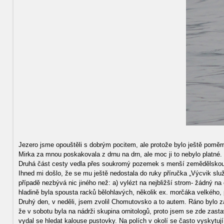
Jezero jsme opouštěli s dobrým pocitem, ale protože bylo ještě poměrn
Mirka za mnou poskakovala z drnu na drn, ale moc ji to nebylo platné. 
Druhá část cesty vedla přes soukromý pozemek s menší zemědělskou used
Ihned mi došlo, že se mu ještě nedostala do ruky příručka „Výcvik slu
případě nezbývá nic jiného než: a) vylézt na nejbližší strom- žádný na 
hladině byla spousta racků bělohlavých, několik ex. morčáka velkého,
Druhý den, v neděli, jsem zvolil Chomutovsko a to autem. Ráno bylo 
že v sobotu byla na nádrži skupina ornitologů, proto jsem se zde zasta
vydal se hledat kalouse pustovky. Na polích v okolí se často vyskytují.