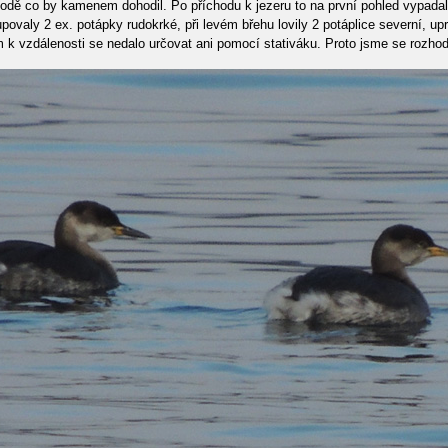
vodě co by kamenem dohodil. Po příchodu k jezeru to na první pohled vypadal
upovaly 2 ex. potápky rudokrké, při levém břehu lovily 2 potáplice severní, u
 k vzdálenosti se nedalo určovat ani pomocí stativáku. Proto jsme se rozhod