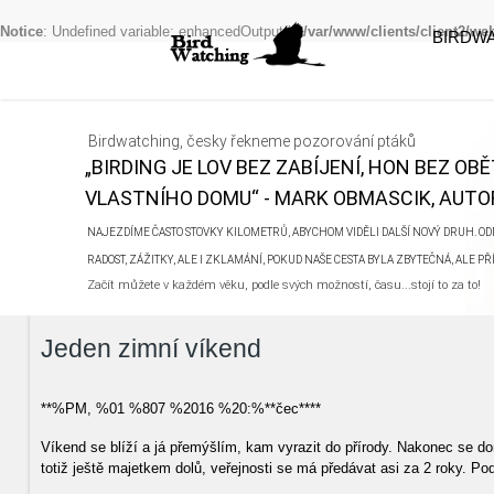
Notice
: Undefined variable: enhancedOutput in
/var/www/clients/client2/w
BIRDW
Birdwatching, česky řekneme pozorování ptáků
„BIRDING JE LOV BEZ ZABÍJENÍ, HON BEZ OB
VLASTNÍHO DOMU“ - MARK OBMASCIK, AUTOR
NAJEZDÍME ČASTO STOVKY KILOMETRŮ, ABYCHOM VIDĚLI DALŠÍ NOVÝ DRUH. ODN
RADOST, ZÁŽITKY, ALE I ZKLAMÁNÍ, POKUD NAŠE CESTA BYLA ZBYTEČNÁ, ALE P
Začít můžete v každém věku, podle svých možností, času...stojí to za to!
Jeden zimní víkend
**%PM, %01 %807 %2016 %20:%**čec****
Víkend se blíží a já přemýšlím, kam vyrazit do přírody. Nakonec se d
totiž ještě majetkem dolů, veřejnosti se má předávat asi za 2 roky. Pod