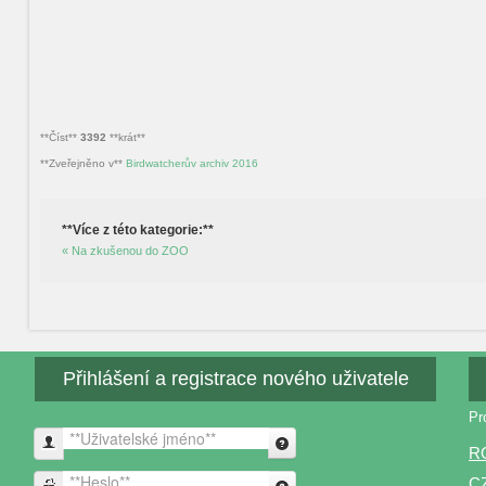
**Číst**
3392
**krát**
**Zveřejněno v**
Birdwatcherův archiv 2016
**Více z této kategorie:**
« Na zkušenou do ZOO
Přihlášení a registrace nového uživatele
Pr
**Uživatelské jméno**
R
C