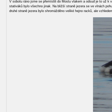
V sobotu ráno jsme se přemístili do Mostu vlakem a odsud je to už k 
stativáků bylo všechno jinak. Na bližší straně jezera se ve vlnách poh
druhé straně jezera bylo shromážděno veliké hejno racků, ale vzhledem