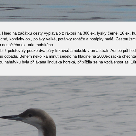
t. Hned na začátku cesty vyplavalo z rákosí na 300 ex. lysky černé, 16 ex.
é, kopřivky ob., poláky velké, potápky roháče a potápky malé. Cestou jsme vid
o dospělého ex. orla mořského.
blíž poletovaly pouze dva páry krkavců a několik vran a strak. Asi po půl ho
ho odpadu. Během několika minut sedělo na hladině na 2000ex racka chechtavé
u nahrávku byla přilákána linduška horská, přiblížila se na vzdálenost asi 10m