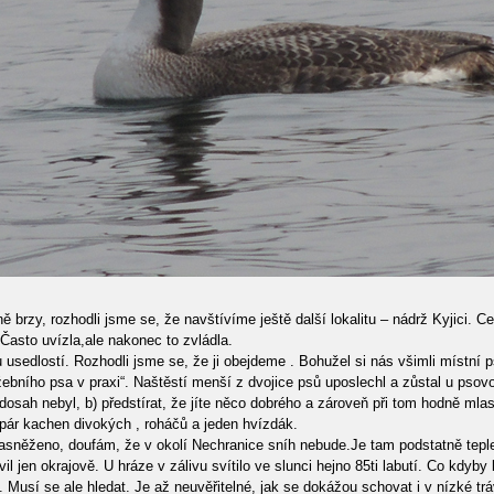
ě brzy, rozhodli jsme se, že navštívíme ještě další lokalitu – nádrž Kyjici.
Často uvízla,ale nakonec to zvládla.
lostí. Rozhodli jsme se, že ji obejdeme . Bohužel si nás všimli místní psy -
žebního psa v praxi“. Naštěstí menší z dvojice psů uposlechl a zůstal u psovo
dosah nebyl, b) předstírat, že jíte něco dobrého a zároveň při tom hodně mlas
 pár kachen divokých , roháčů a jeden hvízdák.
zasněženo, doufám, že v okolí Nechranice sníh nebude.Je tam podstatně teple
vil jen okrajově. U hráze v zálivu svítilo ve slunci hejno 85ti labutí. Co kd
 Musí se ale hledat. Je až neuvěřitelné, jak se dokážou schovat i v nízké trá