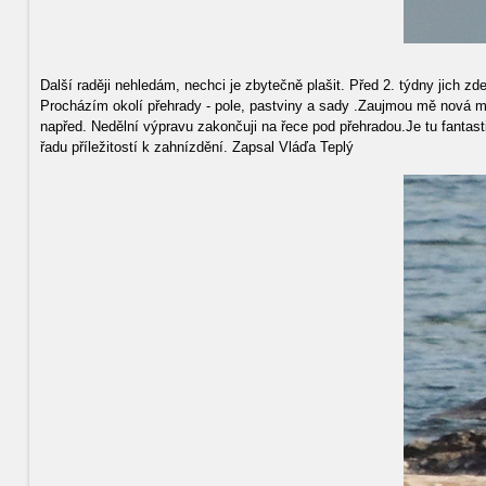
Další raději nehledám, nechci je zbytečně plašit. Před 2. týdny jich zd
Procházím okolí přehrady - pole, pastviny a sady .Zaujmou mě nová mí
napřed. Nedělní výpravu zakončuji na řece pod přehradou.Je tu fantast
řadu příležitostí k zahnízdění. Zapsal Vláďa Teplý