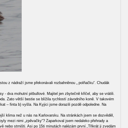
 Cestou z nádraží jsme překonávali rozbahněnou „ polňačku“. Chudák
 dva mohutní pitbullové. Majitel jen zbytečně křičel, aby se vrátili.
da. Zato větší bestie se blížila rychlostí závodního koně. V takovém
kat – finta b) vyšla. Na Kyjici jsme dorazili pozdě odpoledne. Na
jší klima než u nás na Karlovarsku. Na stránkách jsem se dozvěděl,
yby byly mezi nimi „zpěvačky“? Zaparkoval jsem nedaleko přehrady a
vě nebo strništi. Asi po 15ti minutách nalézám první.,Třikrát ji zvedám