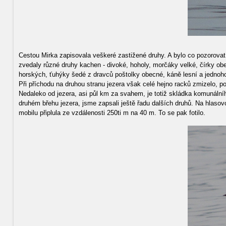
Cestou Mirka zapisovala veškeré zastižené druhy. A bylo co pozorova
zvedaly různé druhy kachen - divoké, hoholy, morčáky velké, čírky obecn
horských, ťuhýky šedé z dravců poštolky obecné, káně lesní a jednoh
Při příchodu na druhou stranu jezera však celé hejno racků zmizelo, po
Nedaleko od jezera, asi půl km za svahem, je totiž skládka komunální
druhém břehu jezera, jsme zapsali ještě řadu dalších druhů. Na hlasovo
mobilu připlula ze vzdálenosti 250ti m na 40 m. To se pak fotilo.