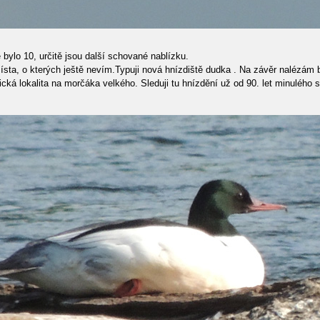
e bylo 10, určitě jsou další schované nablízku.
sta, o kterých ještě nevím.Typuji nová hnízdiště dudka . Na závěr nalézám bu
ická lokalita na morčáka velkého. Sleduji tu hnízdění už od 90. let minulého