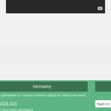
Seznamy
o přihlášené se zobrazí možnost zápisů do Vašich seznamů.
OČNÍ 2025
Z ŽIVOTNÍ SEZNAM