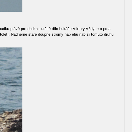
dku právě pro dudka - určitě dílo Lukáše Viktory.Vždy je o prsa
 století. Nádherné staré doupné stromy nabřehu nabízí tomuto druhu