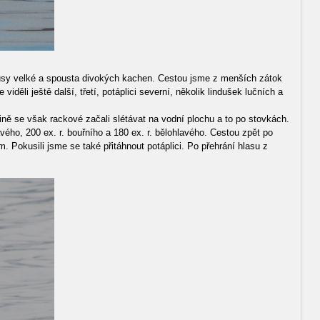
 husy velké a spousta divokých kachen. Cestou jsme z menších zátok
ěli ještě další, třetí, potáplici severní, několik lindušek lučních a
dině se však rackové začali slétávat na vodní plochu a to po stovkách.
ho, 200 ex. r. bouřního a 180 ex. r. bělohlavého. Cestou zpět po
. Pokusili jsme se také přitáhnout potáplici. Po přehrání hlasu z