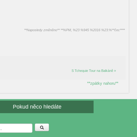
**Naposledy změněno** **%PM, %23 %945 %2016 %23:%**čec****
S Tchequie Tour na Balkáně »
**zpátky nahoru**
Pokud něco hledáte