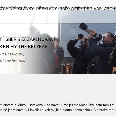
eb45/web/plugins/system/GoogleAnalytics/GoogleAnalytics.php
on line
99
ATCHING
ČLÁNKY
PŘEKLADY
RADY A TIPY PRO VÁS
ARCH
ĚTÍ, SBĚR BEZ ZAPLŇOVÁNÍ
 KNIHY THE BIG YEAR
ÁŠÍME SI NADŠENÍ,
ŘÍŠTĚ VYRÁŽÍME ZNOVU
omlouvám s Mirkou Horákovou, že navštívíme jezero Most. Byl jsem tam zatím
ruhé jsem navštívil lokalitu s kolegy již s platnou povolenkou. A protože mě t