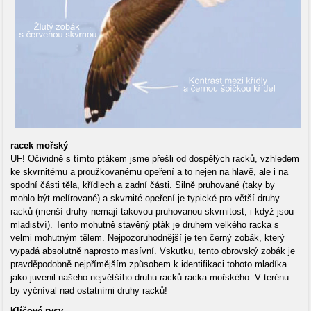
racek mořský
UF! Očividně s tímto ptákem jsme přešli od dospělých racků, vzhledem
ke skvrnitému a proužkovanému opeření a to nejen na hlavě, ale i na
spodní části těla, křídlech a zadní části. Silně pruhované (taky by
mohlo být melírované) a skvrnité opeření je typické pro větší druhy
racků (menší druhy nemají takovou pruhovanou skvrnitost, i když jsou
mladiství). Tento mohutně stavěný pták je druhem velkého racka s
velmi mohutným tělem. Nejpozoruhodnější je ten černý zobák, který
vypadá absolutně naprosto masívní. Vskutku, tento obrovský zobák je
pravděpodobně nejpřímějším způsobem k identifikaci tohoto mladíka
jako juvenil našeho největšího druhu racků racka mořského. V terénu
by vyčníval nad ostatními druhy racků!
Klíčové rysy