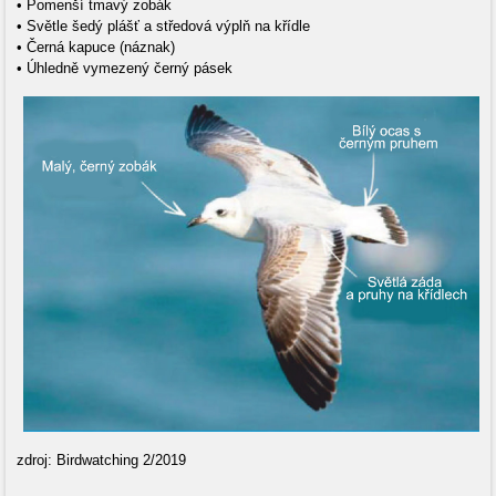
• Pomenší tmavý zobák
• Světle šedý plášť a středová výplň na křídle
• Černá kapuce (náznak)
• Úhledně vymezený černý pásek
zdroj: Birdwatching 2/2019