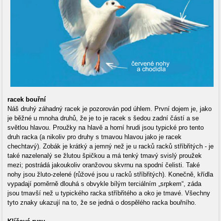
racek bouřní
Náš druhý záhadný racek je pozorován pod úhlem. První dojem je, jako
je běžné u mnoha druhů, že je to je racek s šedou zadní částí a se
světlou hlavou. Proužky na hlavě a horní hrudi jsou typické pro tento
druh racka (a nikoliv pro druhy s tmavou hlavou jako je racek
chechtavý). Zobák je krátký a jemný než je u racků racků stříbřitých - je
také nazelenalý se žlutou špičkou a má tenký tmavý svislý proužek
mezi; postrádá jakoukoliv oranžovou skvrnu na spodní čelisti. Také
nohy jsou žluto-zelené (růžové jsou u racků stříbřitých). Konečně, křídla
vypadají poměrně dlouhá s obvykle bílým terciálním „srpkem“, záda
jsou tmavší než u typického racka stříbřitého a oko je tmavé. Všechny
tyto znaky ukazují na to, že se jedná o dospělého racka bouřního.