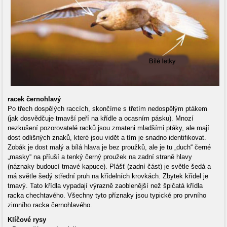
racek černohlavý
Po třech dospělých raccích, skončíme s třetím nedospělým ptákem
(jak dosvědčuje tmavší peří na křídle a ocasním pásku). Mnozí
nezkušení pozorovatelé racků jsou zmateni mladšími ptáky, ale mají
dost odlišných znaků, které jsou vidět a tím je snadno identifikovat.
Zobák je dost malý a bílá hlava je bez proužků, ale je tu „duch“ černé
„masky“ na příuší a tenký černý proužek na zadní straně hlavy
(náznaky budoucí tmavé kapuce). Plášť (zadní část) je světle šedá a
má světle šedý střední pruh na křídelních krovkách. Zbytek křídel je
tmavý. Tato křídla vypadají výrazně zaoblenější než špičatá křídla
racka chechtavého. Všechny tyto příznaky jsou typické pro prvního
zimního racka černohlavého.
Klíčové rysy