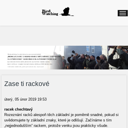
Birdwatching, česky řekneme pozorování ptáků
„BIRDING JE LOV BEZ ZABÍJENÍ, HON BEZ OBĚTÍ, SBĚR BEZ ZAPLŇOVÁNÍ
VLASTNÍHO DOMU“ - MARK OBMASCIK, AUTOR KNIHY THE BIG YEAR
NAJEZDÍME ČASTO STOVKY KILOMETRŮ, ABYCHOM VIDĚLI DALŠÍ NOVÝ DRUH. ODNÁŠÍME SI NADŠENÍ,
RADOST, ZÁŽITKY, ALE I ZKLAMÁNÍ, POKUD NAŠE CESTA BYLA ZBYTEČNÁ, ALE PŘÍŠTĚ VYRÁŽÍME ZNOVU
Začít můžete v každém věku, podle svých možností, času...stojí to za to!
Zase ti rackové
úterý, 05 únor 2019 19:53
racek chechtavý
Rozeznání racků alespoň těch základní je poměrně snadné, pokud si
uvědomujete ty základní znaky, které je odlišují. Začínáme s tím
„nejjednodušším“ rackem, protože venku jsou prakticky všude.