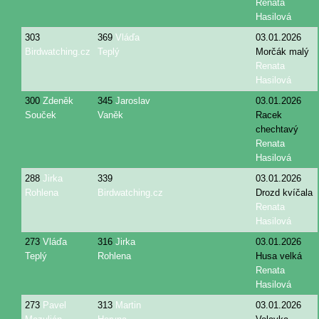
Renata
Hasilová
303
369
Vláďa
03.01.2026
Birdwatching.cz
Teplý
Morčák malý
Renata
Hasilová
300
Zdeněk
345
Jaroslav
03.01.2026
Souček
Vaněk
Racek
chechtavý
Renata
Hasilová
288
Jirka
339
03.01.2026
Rohlena
Birdwatching.cz
Drozd kvíčala
Renata
Hasilová
273
Vláďa
316
Jirka
03.01.2026
Teplý
Rohlena
Husa velká
Renata
Hasilová
273
Pavel
313
Martin
03.01.2026