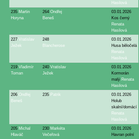
Hasilová
235
Martin
264
Ondřej
03.01.2026
Horyna
Beneš
Kos černý
Renata
Hasilová
227
Vratislav
248
03.01.2026
Ježek
Blancherose
Husa běločelá
Renata
Hasilová
219
Vladimír
240
Vratislav
03.01.2026
Toman
Ježek
Kormorán
malý
Renata
Hasilová
206
Ondřej
235
Patrik
03.01.2026
Beneš
Holub
skalní/domácí
Renata
Hasilová
205
Michal
230
Markéta
03.01.2026
Hlaváč
Večeřová
Havran polní