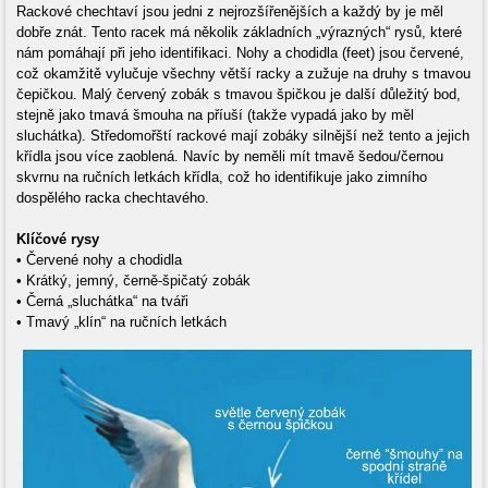
Rackové chechtaví jsou jedni z nejrozšířenějších a každý by je měl
dobře znát. Tento racek má několik základních „výrazných“ rysů, které
nám pomáhají při jeho identifikaci. Nohy a chodidla (feet) jsou červené,
což okamžitě vylučuje všechny větší racky a zužuje na druhy s tmavou
čepičkou. Malý červený zobák s tmavou špičkou je další důležitý bod,
stejně jako tmavá šmouha na příuší (takže vypadá jako by měl
sluchátka). Středomořští rackové mají zobáky silnější než tento a jejich
křídla jsou více zaoblená. Navíc by neměli mít tmavě šedou/černou
skvrnu na ručních letkách křídla, což ho identifikuje jako zimního
dospělého racka chechtavého.
Klíčové rysy
• Červené nohy a chodidla
• Krátký, jemný, černě-špičatý zobák
• Černá „sluchátka“ na tváři
• Tmavý „klín“ na ručních letkách