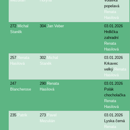
Mezulián
Horyna
Volavka
popelavá
Renata
Hasilová
272
Michal
304
Jan Veber
03.01.2026
Staněk
Hrdlička
zahradní
Renata
Hasilová
257
Renata
302
Michal
03.01.2026
Hasilová
Staněk
Krkavec
velký
Renata
Hasilová
247
290
Renata
03.01.2026
Blancherose
Hasilová
Polák
chocholačka
Renata
Hasilová
235
Patrik
273
Pavel
03.01.2026
Mezulián
Lyska černá
Renata