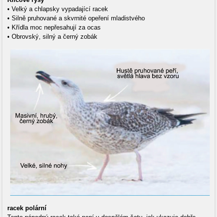
• Velký a chlapsky vypadající racek
• Silně pruhované a skvrnité opeření mladistvého
• Křídla moc nepřesahují za ocas
• Obrovský, silný a černý zobák
racek polární