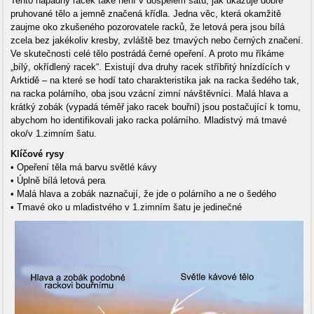
Tento nápadný racek také není v dospělém šatu, jak ukazuje dobře
pruhované tělo a jemně značená křídla. Jedna věc, která okamžitě
zaujme oko zkušeného pozorovatele racků, že letová pera jsou bílá
zcela bez jakékoliv kresby, zvláště bez tmavých nebo černých značení.
Ve skutečnosti celé tělo postrádá černé opeření. A proto mu říkáme
„bílý, okřídlený racek“. Existují dva druhy racek stříbřitý hnízdících v
Arktidě – na které se hodí tato charakteristika jak na racka šedého tak,
na racka polárního, oba jsou vzácní zimní návštěvníci. Malá hlava a
krátký zobák (vypadá téměř jako racek bouřní) jsou postačující k tomu,
abychom ho identifikovali jako racka polárního. Mladistvý má tmavé
oko/v 1.zimním šatu.
Klíčové rysy
• Opeření těla má barvu světlé kávy
• Úplně bílá letová pera
• Malá hlava a zobák naznačují, že jde o polárního a ne o šedého
• Tmavé oko u mladistvého v 1.zimním šatu je jedinečné