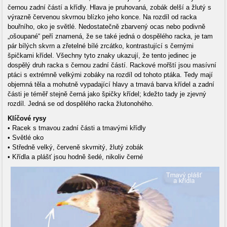
černou zadní částí a křídly. Hlava je pruhovaná, zobák delší a žlutý s
výrazně červenou skvrnou blízko jeho konce. Na rozdíl od racka
bouřního, oko je světlé. Nedostatečně zbarvený ocas nebo podivně
„ošoupané“ peří znamená, že se také jedná o dospělého racka, je tam
pár bílých skvrn a zřetelné bílé zrcátko, kontrastující s černými
špičkami křídel. Všechny tyto znaky ukazují, že tento jedinec je
dospělý druh racka s černou zadní částí. Rackové mořští jsou masívní
ptáci s extrémně velkými zobáky na rozdíl od tohoto ptáka. Tedy mají
objemná těla a mohutně vypadající hlavy a tmavá barva křídel a zadní
části je téměř stejně černá jako špičky křídel; kdežto tady je zjevný
rozdíl. Jedná se od dospělého racka žlutonohého.
Klíčové rysy
• Racek s tmavou zadní části a tmavými křídly
• Světlé oko
• Středně velký, červeně skvrnitý, žlutý zobák
• Křídla a plášť jsou hodně šedé, nikoliv černé