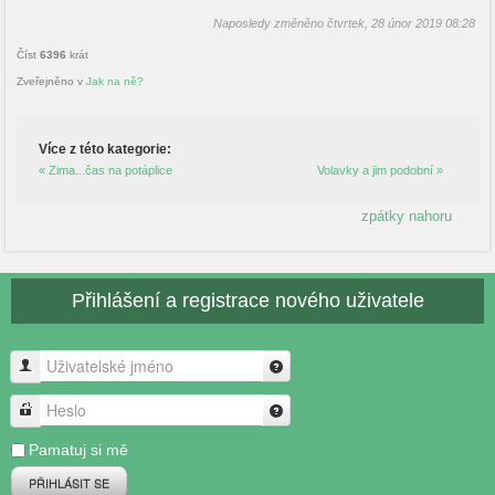
Naposledy změněno čtvrtek, 28 únor 2019 08:28
Číst
6396
krát
Zveřejněno v
Jak na ně?
Více z této kategorie:
« Zima...čas na potáplice
Volavky a jim podobní »
zpátky nahoru
Přihlášení a registrace nového uživatele
Uživatelské jméno
Heslo
Pamatuj si mě
PŘIHLÁSIT SE