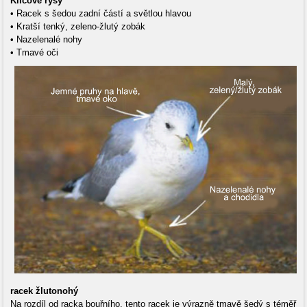
Klíčové rysy
• Racek s šedou zadní částí a světlou hlavou
• Kratší tenký, zeleno-žlutý zobák
• Nazelenalé nohy
• Tmavé oči
racek žlutonohý
Na rozdíl od racka bouřního, tento racek je výrazně tmavě šedý s téměř