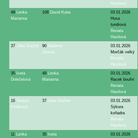
Hasilová
48
Lenka
108
David Kuba
03.01.2026
Marianna
Husa
tundrová
Renata
Hasilová
37
Jirka Sochor
90
Radomír
03.01.2026
Zdarsa
Morčák velký
Renata
Hasilová
35
Iveta
49
Lenka
03.01.2026
Doleželová
Marianna
Racek bouřní
Renata
Hasilová
16
Tereza
37
Jirka Sochor
03.01.2026
Froňková
Sýkora
koňadra
Renata
Hasilová
11
Lenka
35
Iveta
03.01.2026