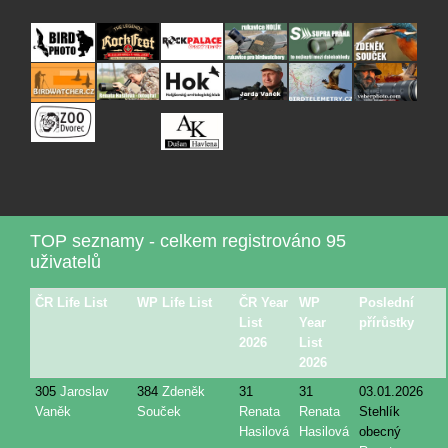
TOP seznamy - celkem registrováno 95
uživatelů
ČR Life List
WP Life List
ČR Year
WP
Poslední
List
Year
přírůstky
2026
List
2026
305
Jaroslav
384
Zdeněk
31
31
03.01.2026
Vaněk
Souček
Renata
Renata
Stehlík
Hasilová
Hasilová
obecný