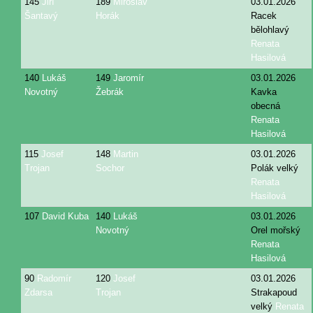
145
Jiří
189
Miroslav
03.01.2026
Šantavý
Horák
Racek
bělohlavý
Renata
Hasilová
140
Lukáš
149
Jaromír
03.01.2026
Novotný
Žebrák
Kavka
obecná
Renata
Hasilová
115
Josef
148
Martin
03.01.2026
Trojan
Sochor
Polák velký
Renata
Hasilová
107
David Kuba
140
Lukáš
03.01.2026
Novotný
Orel mořský
Renata
Hasilová
90
Radomír
120
Josef
03.01.2026
Zdarsa
Trojan
Strakapoud
velký
Renata