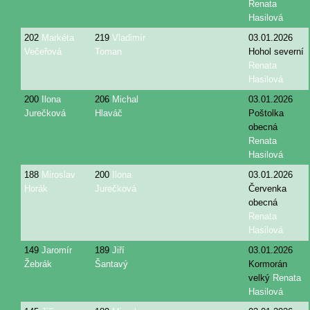
Renata
Hasilová
202
Markéta
219
Vladimír
03.01.2026
Večeřová
Toman
Hohol severní
Renata
Hasilová
200
Ilona
206
Michal
03.01.2026
Jurečková
Hlaváč
Poštolka
obecná
Renata
Hasilová
188
Miroslav
200
Ilona
03.01.2026
Horák
Jurečková
Červenka
obecná
Renata
Hasilová
149
Jaromír
189
Jiří
03.01.2026
Žebrák
Šantavý
Kormorán
velký
Renata
Hasilová