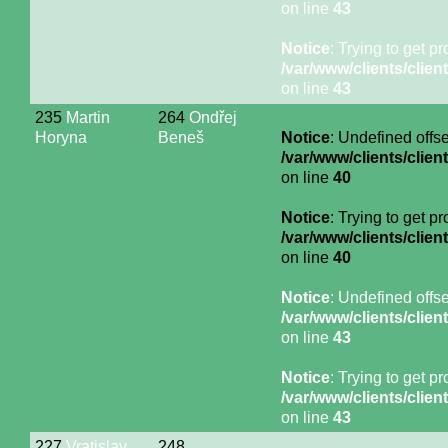
on line
43
Notice
: Trying to get p
/var/www/clients/cli
on line
43
235
Martin
264
Ondřej
Horyna
Beneš
Notice
: Undefined offse
/var/www/clients/cli
on line
40
Notice
: Trying to get p
/var/www/clients/cli
on line
40
Notice
: Undefined offse
/var/www/clients/cli
on line
43
Notice
: Trying to get p
/var/www/clients/cli
on line
43
227
Vratislav
248