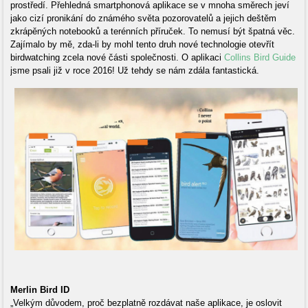
prostředí. Přehledná smartphonová aplikace se v mnoha směrech jeví
jako cizí pronikání do známého světa pozorovatelů a jejich deštěm
zkrápěných notebooků a terénních příruček. To nemusí být špatná věc.
Zajímalo by mě, zda-li by mohl tento druh nové technologie otevřít
birdwatching zcela nové části společnosti. O aplikaci
Collins Bird Guide
jsme psali již v roce 2016! Už tehdy se nám zdála fantastická.
Merlin Bird ID
„Velkým důvodem, proč bezplatně rozdávat naše aplikace, je oslovit