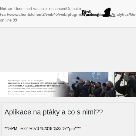
Notice
: Undefined variable: enhancedOutput in
/var/www/clients/client2/web45/web/plugins/system/GoogleAnalytics/Go
on line
99
Birdwatching, česky řekneme pozorování ptáků
„BIRDING JE LOV BEZ ZABÍJENÍ, HON BEZ OBĚTÍ, SBĚR BEZ ZAPLŇOVÁNÍ
VLASTNÍHO DOMU“ - MARK OBMASCIK, AUTOR KNIHY THE BIG YEAR
NAJEZDÍME ČASTO STOVKY KILOMETRŮ, ABYCHOM VIDĚLI DALŠÍ NOVÝ DRUH. ODNÁŠÍME SI NADŠENÍ,
RADOST, ZÁŽITKY, ALE I ZKLAMÁNÍ, POKUD NAŠE CESTA BYLA ZBYTEČNÁ, ALE PŘÍŠTĚ VYRÁŽÍME ZNOVU
Začít můžete v každém věku, podle svých možností, času...stojí to za to!
Aplikace na ptáky a co s nimi??
**%PM, %22 %973 %2018 %23:%**pro****