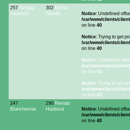
257
Renata
302
Michal
Hasilová
Staněk
Notice
: Undefined offse
/var/www/clients/cli
on line
40
Notice
: Trying to get p
/var/www/clients/cli
on line
40
Notice
: Undefined offse
/var/www/clients/cli
on line
43
Notice
: Trying to get p
/var/www/clients/cli
on line
43
247
290
Renata
Blancherose
Hasilová
Notice
: Undefined offse
/var/www/clients/cli
on line
40