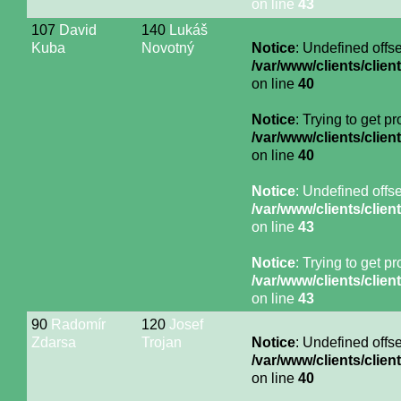
on line
43
107
David
140
Lukáš
Kuba
Novotný
Notice
: Undefined offse
/var/www/clients/cli
on line
40
Notice
: Trying to get p
/var/www/clients/cli
on line
40
Notice
: Undefined offse
/var/www/clients/cli
on line
43
Notice
: Trying to get p
/var/www/clients/cli
on line
43
90
Radomír
120
Josef
Zdarsa
Trojan
Notice
: Undefined offse
/var/www/clients/cli
on line
40