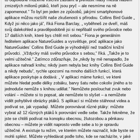
zmizelých milionů ptáků, kteří jsou pryč – ale nesmíme na ně
zapomenout.“ To byl jen jeden ze způsobů, jakými smartphonové
aplikace můžou rozšířit naše zkušenosti s přírodou. Collins Bird Guide „
Když jsi něco jako já“, říká Fiona Barclay, „ vyběhneš ze dveří, máš
svůj dalekohled a pravděpodobně jsi si nepřibalil svého průvodce nebo
17 dalších knih, které bys chtěl mít sebou.“ Fiona je generálním
ředitelem aplikace NatureGuides a vysvětluje, proč aplikace jako
NatureGuides’ Collins Bird Guide je výhodnější než tradiční knižní
průvodci. „Vždycky máš svého průvodce s sebou,“ říká. „Takže je to
velmi užitečné.“ Zatímco zdůrazňuje, že „nikdy by mě nenapadlo, že
aplikace nahradí knihu; nikdy jsem nebyla bez knihy Collins Bird Guide
a nikdy nebudu“, rychle upozorní na mnoho dalších funkcí, která
aplikace poskytuje a dodává: „ V aplikaci máme funkci, ve které
můžete hledat podle délky zobáku, barvy šatu nebo cokoliv jiného a to
jednoduše nemůže s knihou udělat.“ Nemůžete poslouchat zvuk nebo
volání – můžete si to popsat, ale nemůžete to slyšet – a nemůžete
vidět pohyblivé obrázky ptáků. S aplikací si můžete stáhnout videa a
podívat se, jak vypadají. Můžete porovnávat různé ptáky: můžete
vybrat až 12 různých ptáků k porovnání vedle sebe. Takže řekněme, že
jste se chtěli podívat na konopku obecnou, žlutozobou a pěnkavu
obecnou – můžete je vidět naprosto vedle sebe a to je opravdu
užitečné. A existuje tu režim, ve kterém můžete naznačit, kde byste se
mohli splést. Můžete vyhledávat podle toho, kde se nacházíte, v jaké