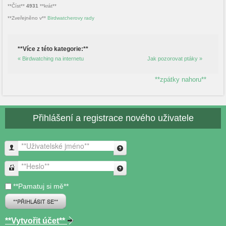
**Číst**
4931
**krát**
**Zveřejněno v**
Birdwatcherovy rady
**Více z této kategorie:**
« Birdwatching na internetu
Jak pozorovat ptáky »
**zpátky nahoru**
Přihlášení a registrace nového uživatele
**Uživatelské jméno**
**Heslo**
**Pamatuj si mě**
**PŘIHLÁSIT SE**
**Vytvořit účet**