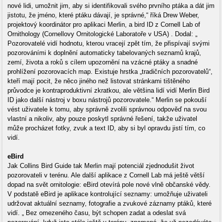
nové lidi, umožnit jim, aby si identifikovali svého prvního ptáka a dát jim
jistotu, že jméno, které ptáku dávají, je správné,“ říká Drew Weber,
projektový koordinátor pro aplikaci Merlin, a bird ID z Cornell Lab of
Ornithology (Cornellovy Ornitologické Laboratoře v USA) . Dodal: „
Pozorovatelé vidí hodnotu, kterou vracejí zpět tím, že přispívají svými
pozorováními k doplnění automaticky tabelovaných seznamů krajů,
zemí, života a roků s cílem upozornění na vzácné ptáky a snadné
prohlížení pozorovacích map. Existuje hrstka „tradičních pozorovatelů“,
kteří mají pocit, že něco jiného než listovat stránkami tištěného
průvodce je kontraproduktivní zkratkou, ale většina lidí vidí Merlin Bird
ID jako další nástroj v boxu nástrojů pozorovatele.“ Merlin se pokouší
vést uživatele k tomu, aby správně zvolili správnou odpověď na svou
vlastní a nikoliv, aby pouze poskytl správné řešení, takže uživatel
může procházet fotky, zvuk a text ID, aby si byl opravdu jistí tím, co
vidí.
eBird
Jak Collins Bird Guide tak Merlin mají potenciál zjednodušit život
pozorovateli v terénu. Ale další aplikace z Cornell Lab má ještě větší
dopad na svět ornitologie: eBird otevírá pole nové vlně občanské vědy.
V podstatě eBird je aplikace kontrolující seznamy: umožňuje uživateli
udržovat aktuální seznamy, fotografie a zvukové záznamy ptáků, které
vidí. „ Bez omezeného času, být schopen zadat a odeslat svá