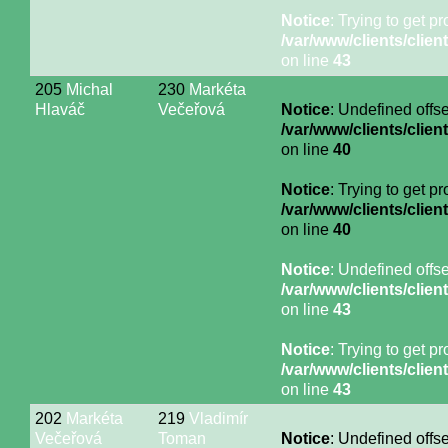
Notice
: Trying to get p
/var/www/clients/cli
on line
43
205
Michal
230
Markéta
Hlaváč
Večeřová
Notice
: Undefined offse
/var/www/clients/cli
on line
40
Notice
: Trying to get p
/var/www/clients/cli
on line
40
Notice
: Undefined offse
/var/www/clients/cli
on line
43
Notice
: Trying to get p
/var/www/clients/cli
on line
43
202
Markéta
219
Vladimír
Večeřová
Toman
Notice
: Undefined offse