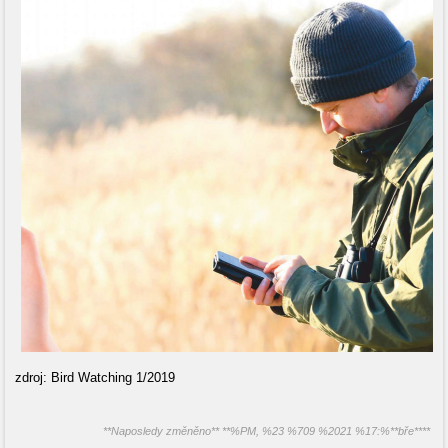
zdroj: Bird Watching 1/2019
**Naposledy změněno** **%PM, %23 %709 %2021 %17:%**bře****