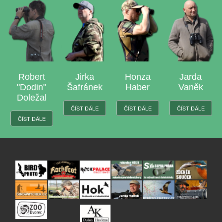
t
Jirka
Honza
Jarda
Laďa
"
Šafránek
Haber
Vaněk
Jasso
l
ČÍST DÁLE
ČÍST DÁLE
ČÍST DÁLE
ČÍST DÁLE
E