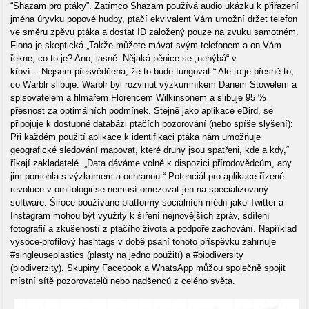
“Shazam pro ptáky”. Zatímco Shazam používá audio ukázku k přiřazení
jména úryvku popové hudby, ptačí ekvivalent Vám umožní držet telefon
ve směru zpěvu ptáka a dostat ID založený pouze na zvuku samotném.
Fiona je skeptická „Takže můžete mávat svým telefonem a on Vám
řekne, co to je? Ano, jasně. Nějaká pěnice se „nehýbá“ v
křoví....Nejsem přesvědčena, že to bude fungovat.“ Ale to je přesně to,
co Warblr slibuje. Warblr byl rozvinut výzkumníkem Danem Stowelem a
spisovatelem a filmařem Florencem Wilkinsonem a slibuje 95 %
přesnost za optimálních podmínek. Stejně jako aplikace eBird, se
připojuje k dostupné databázi ptačích pozorování (nebo spíše slyšení):
Při každém použití aplikace k identifikaci ptáka nám umožňuje
geografické sledování mapovat, které druhy jsou spatřeni, kde a kdy,“
říkají zakladatelé. „Data dáváme volně k dispozici přírodovědcům, aby
jim pomohla s výzkumem a ochranou.“ Potenciál pro aplikace řízené
revoluce v ornitologii se nemusí omezovat jen na specializovaný
software. Široce používané platformy sociálních médií jako Twitter a
Instagram mohou být využity k šíření nejnovějších zpráv, sdílení
fotografií a zkušeností z ptačího života a podpoře zachování. Například
vysoce-profilový hashtags v době psaní tohoto příspěvku zahrnuje
#singleuseplastics (plasty na jedno použití) a #biodiversity
(biodiverzity). Skupiny Facebook a WhatsApp můžou společně spojit
místní sítě pozorovatelů nebo nadšenců z celého světa.