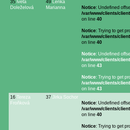
35
Iveta
49
Lenka
Doleželová
Marianna
Notice
: Undefined offse
/var/www/clients/cli
on line
40
Notice
: Trying to get p
/var/www/clients/cli
on line
40
Notice
: Undefined offse
/var/www/clients/cli
on line
43
Notice
: Trying to get p
/var/www/clients/cli
on line
43
16
Tereza
37
Jirka Sochor
Froňková
Notice
: Undefined offse
/var/www/clients/cli
on line
40
Notice
: Trying to get p