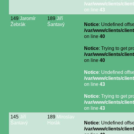
/var/www/clients/cli
on line
43
149
Jaromír
189
Jiří
Žebrák
Šantavý
Notice
: Undefined offse
/var/www/clients/cli
on line
40
Notice
: Trying to get p
/var/www/clients/cli
on line
40
Notice
: Undefined offse
/var/www/clients/cli
on line
43
Notice
: Trying to get p
/var/www/clients/cli
on line
43
145
Jiří
189
Miroslav
Šantavý
Horák
Notice
: Undefined offse
/var/www/clients/cli