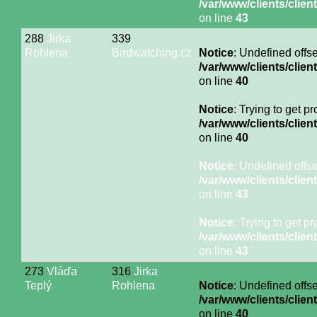
/var/www/clients/cli
on line
43
288
Jirka
339
Rohlena
Birdwatching.cz
Notice
: Undefined offse
/var/www/clients/cli
on line
40
Notice
: Trying to get p
/var/www/clients/cli
on line
40
Notice
: Undefined offse
/var/www/clients/cli
on line
43
Notice
: Trying to get p
/var/www/clients/cli
on line
43
273
Vláďa
316
Jirka
Teplý
Rohlena
Notice
: Undefined offse
/var/www/clients/cli
on line
40