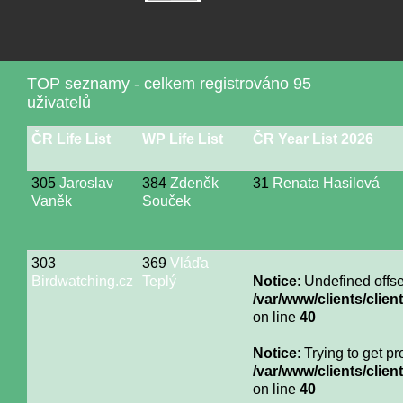
TOP seznamy - celkem registrováno 95
uživatelů
ČR Life List
WP Life List
ČR Year List 2026
305
Jaroslav
384
Zdeněk
31
Renata Hasilová
Vaněk
Souček
303
369
Vláďa
Birdwatching.cz
Teplý
Notice
: Undefined offse
/var/www/clients/cli
on line
40
Notice
: Trying to get p
/var/www/clients/cli
on line
40