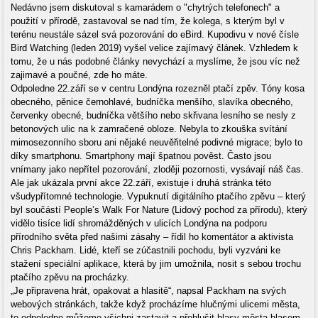
Nedávno jsem diskutoval s kamarádem o "chytrých telefonech" a
použití v přírodě, zastavoval se nad tím, že kolega, s kterým byl v
terénu neustále sázel svá pozorování do eBird. Kupodivu v nové čísle
Bird Watching (leden 2019) vyšel velice zajímavý článek. Vzhledem k
tomu, že u nás podobné články nevychází a myslíme, že jsou víc než
zajimavé a poučné, zde ho máte.
Odpoledne 22.září se v centru Londýna rozezněl ptačí zpěv. Tóny kosa
obecného, pěnice černohlavé, budníčka menšího, slavíka obecného,
červenky obecné, budníčka většího nebo skřivana lesního se nesly z
betonových ulic na k zamračené obloze. Nebyla to zkouška svítání
mimosezonního sboru ani nějaké neuvěřitelné podivné migrace; bylo to
díky smartphonu. Smartphony mají špatnou pověst. Často jsou
vnímany jako nepřítel pozorování, zloději pozornosti, vysávají náš čas.
Ale jak ukázala první akce 22.září, existuje i druhá stránka této
všudypřítomné technologie. Vypuknutí digitálního ptačího zpěvu – který
byl součástí People’s Walk For Nature (Lidový pochod za přírodu), který
vidělo tisíce lidí shromážděných v ulicích Londýna na podporu
přírodního světa před našimi zásahy – řídil ho komentátor a aktivista
Chris Packham. Lidé, kteří se zúčastnili pochodu, byli vyzváni ke
stažení speciální aplikace, která by jim umožnila, nosit s sebou trochu
ptačího zpěvu na procházky.
„Je připravena hrát, opakovat a hlasitě“, napsal Packham na svých
webových stránkách, takže když procházíme hlučnými ulicemi města,
to odpoledne můžeme všichni zastavit a přehlušit hlasy města hlasem