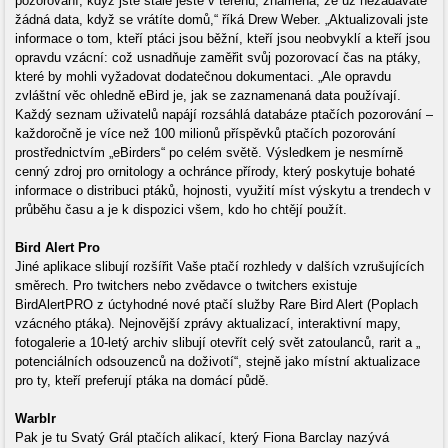
pozorování, když jste stále ještě v terénu, znamená, že už nezadáváte
žádná data, když se vrátíte domů,“ říká Drew Weber. „Aktualizovali jste
informace o tom, kteří ptáci jsou běžní, kteří jsou neobvyklí a kteří jsou
opravdu vzácní: což usnadňuje zaměřit svůj pozorovací čas na ptáky,
které by mohli vyžadovat dodatečnou dokumentaci. „Ale opravdu
zvláštní věc ohledně eBird je, jak se zaznamenaná data používají.
Každý seznam uživatelů napájí rozsáhlá databáze ptačích pozorování –
každoročně je více než 100 milionů příspěvků ptačích pozorování
prostřednictvím „eBirders“ po celém světě. Výsledkem je nesmírně
cenný zdroj pro ornitology a ochránce přírody, který poskytuje bohaté
informace o distribuci ptáků, hojnosti, využití míst výskytu a trendech v
průběhu času a je k dispozici všem, kdo ho chtějí použít.
Bird Alert Pro
Jiné aplikace slibují rozšířit Vaše ptačí rozhledy v dalších vzrušujících
směrech. Pro twitchers nebo zvědavce o twitchers existuje
BirdAlertPRO z úctyhodné nové ptačí služby Rare Bird Alert (Poplach
vzácného ptáka). Nejnovější zprávy aktualizací, interaktivní mapy,
fotogalerie a 10-letý archiv slibují otevřít celý svět zatoulanců, rarit a „
potenciálních odsouzenců na doživotí“, stejně jako místní aktualizace
pro ty, kteří preferují ptáka na domácí půdě.
Warblr
Pak je tu Svatý Grál ptačích alikací, který Fiona Barclay nazývá