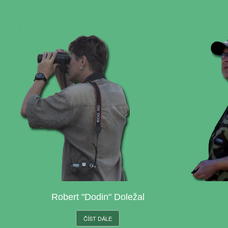
Robert "Dodin" Doležal
ČÍST DÁLE