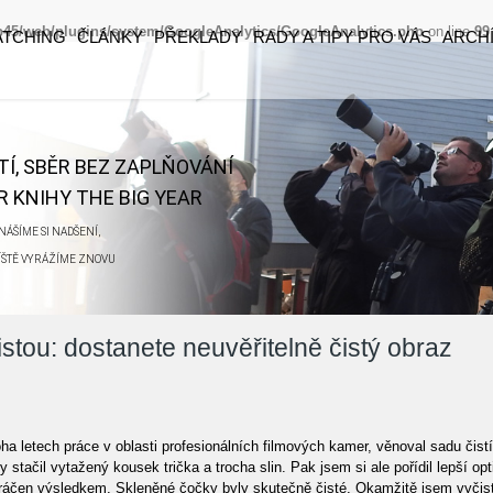
eb45/web/plugins/system/GoogleAnalytics/GoogleAnalytics.php
on line
99
ATCHING
ČLÁNKY
PŘEKLADY
RADY A TIPY PRO VÁS
ARCH
ĚTÍ, SBĚR BEZ ZAPLŇOVÁNÍ
 KNIHY THE BIG YEAR
ÁŠÍME SI NADŠENÍ,
ŘÍŠTĚ VYRÁŽÍME ZNOVU
čistou: dostanete neuvěřitelně čistý obraz
 letech práce v oblasti profesionálních filmových kamer, věnoval sadu čistící
y stačil vytažený kousek trička a trocha slin. Pak jsem si ale pořídil lepší op
mráčen výsledkem. Skleněné čočky byly skutečně čisté. Okamžitě jsem vyčisti