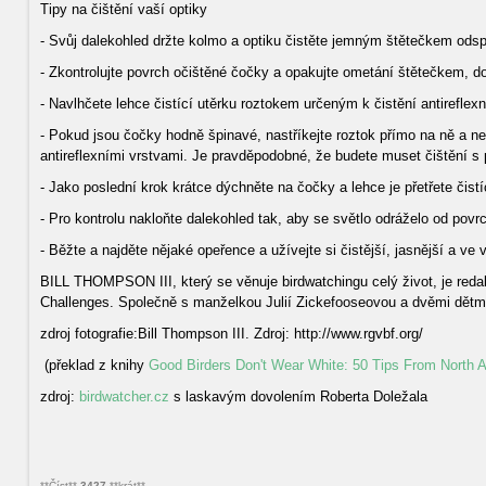
Tipy na čištění vaší optiky
- Svůj dalekohled držte kolmo a optiku čistěte jemným štětečkem ods
- Zkontrolujte povrch očištěné čočky a opakujte ometání štětečkem, d
- Navlhčete lehce čistící utěrku roztokem určeným k čistění antireflex
- Pokud jsou čočky hodně špinavé, nastříkejte roztok přímo na ně a nec
antireflexními vrstvami. Je pravděpodobné, že budete muset čištění 
- Jako poslední krok krátce dýchněte na čočky a lehce je přetřete čist
- Pro kontrolu nakloňte dalekohled tak, aby se světlo odráželo od povrc
- Běžte a najděte nějaké opeřence a užívejte si čistější, jasnější a ve
BILL THOMPSON III, který se věnuje birdwatchingu celý život, je reda
Challenges. Společně s manželkou Julií Zickefooseovou a dvěmi dětm
zdroj fotografie:Bill Thompson III. Zdroj: http://www.rgvbf.org/
(překlad z knihy
Good Birders Don't Wear White: 50 Tips From North A
zdroj:
birdwatcher.cz
s laskavým dovolením Roberta Doležala
**Číst**
3427
**krát**