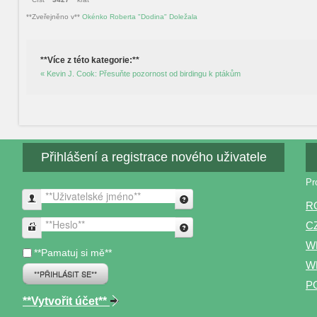
**Zveřejněno v**
Okénko Roberta "Dodina" Doležala
**Více z této kategorie:**
« Kevin J. Cook: Přesuňte pozornost od birdingu k ptákům
Přihlášení a registrace nového uživatele
Pr
**Uživatelské jméno**
R
C
**Heslo**
W
**Pamatuj si mě**
WP
**PŘIHLÁSIT SE**
P
**Vytvořit účet**