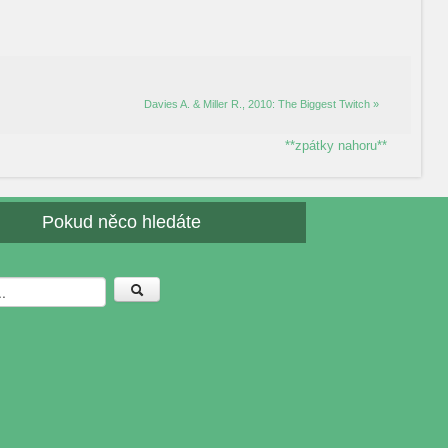
Davies A. & Miller R., 2010: The Biggest Twitch »
**zpátky nahoru**
Pokud něco hledáte