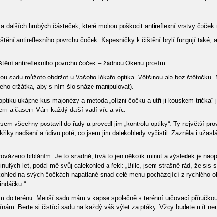
 dalších hrubých částeček, které mohou poškodit antireflexní vrstvy čoček ne
ištění antireflexního povrchu čoček. Kapesníčky k čištění brýlí fungují také, 
čištění antireflexního povrchu čoček – žádnou Okenu prosím.
nou sadu můžete obdržet u Vašeho lékaře-optika. Většinou ale bez štětečku. 
 jeho držátka, aby s ním šlo snáze manipulovat).
tiku ukápne kus majonézy a metoda „olízni-čočku-a-utři-ji-kouskem-trička“ je 
em a časem Vám každý další vadí víc a víc.
em všechny postavil do řady a provedl jim „kontrolu optiky“. Ty největší prov
ýkřiky nadšení a údivu poté, co jsem jim dalekohledy vyčistil. Zazněla i užasl
rovázeno brbláním. Je to snadné, trvá to jen několik minut a výsledek je na
nulých let, podal mě svůj dalekohled a řekl: „Bille, jsem strašně rád, že sis s
ekohled na svých čočkách napatlané snad celé menu pocházející z rychlého obč
indáčku.“
ím do terénu. Menší sadu mám v kapse společně s terénní určovací příručko
nám. Berte si čistící sadu na každý váš výlet za ptáky. Vždy budete mít neuv