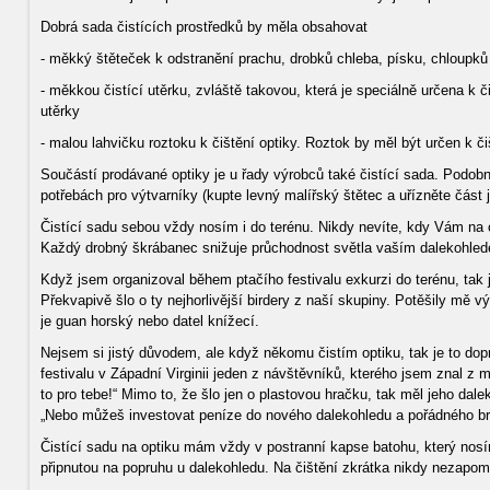
Dobrá sada čistících prostředků by měla obsahovat
- měkký štěteček k odstranění prachu, drobků chleba, písku, chloupků a
- měkkou čistící utěrku, zvláště takovou, která je speciálně určena k č
utěrky
- malou lahvičku roztoku k čištění optiky. Roztok by měl být určen k 
Součástí prodávané optiky je u řady výrobců také čistící sada. Podob
potřebách pro výtvarníky (kupte levný malířský štětec a uřízněte část
Čistící sadu sebou vždy nosím i do terénu. Nikdy nevíte, kdy Vám na op
Každý drobný škrábanec snižuje průchodnost světla vaším dalekohled
Když jsem organizoval během ptačího festivalu exkurzi do terénu, tak js
Překvapivě šlo o ty nejhorlivější birdery z naší skupiny. Potěšily mě v
je guan horský nebo datel knížecí.
Nejsem si jistý důvodem, ale když někomu čistím optiku, tak je to dop
festivalu v Západní Virginii jeden z návštěvníků, kterého jsem znal z mi
to pro tebe!“ Mimo to, že šlo jen o plastovou hračku, tak měl jeho dal
„Nebo můžeš investovat peníze do nového dalekohledu a pořádného br
Čistící sadu na optiku mám vždy v postranní kapse batohu, který nos
připnutou na popruhu u dalekohledu. Na čištění zkrátka nikdy nezapomí