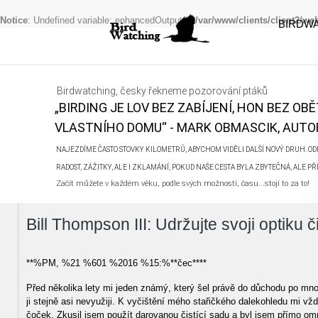
Notice
: Undefined variable: enhancedOutput in
/var/www/clients/client2/w
BIRDW
Birdwatching, česky řekneme pozorování ptáků
„BIRDING JE LOV BEZ ZABÍJENÍ, HON BEZ OB
VLASTNÍHO DOMU“ - MARK OBMASCIK, AUTOR
NAJEZDÍME ČASTO STOVKY KILOMETRŮ, ABYCHOM VIDĚLI DALŠÍ NOVÝ DRUH. ODN
RADOST, ZÁŽITKY, ALE I ZKLAMÁNÍ, POKUD NAŠE CESTA BYLA ZBYTEČNÁ, ALE P
Začít můžete v každém věku, podle svých možností, času...stojí to za to!
Bill Thompson III: Udržujte svoji optiku 
**%PM, %21 %601 %2016 %15:%**čec****
Před několika lety mi jeden známý, který šel právě do důchodu po mnoha
ji stejně asi nevyužiji. K vyčištění mého stařičkého dalekohledu mi vžd
čoček. Zkusil jsem použít darovanou čistící sadu a byl jsem přímo o