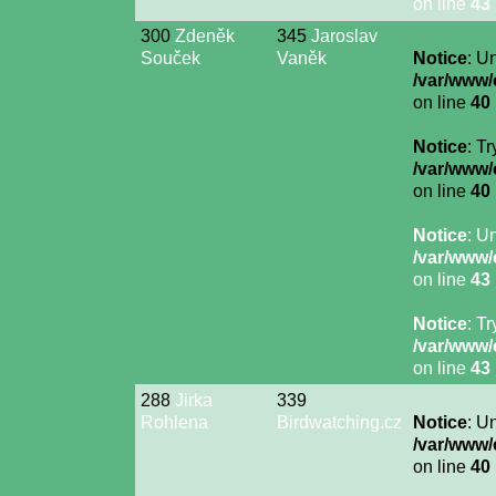
on line
43
300
Zdeněk
345
Jaroslav
Souček
Vaněk
Notice
: U
/var/www/
on line
40
Notice
: T
/var/www/
on line
40
Notice
: U
/var/www/
on line
43
Notice
: T
/var/www/
on line
43
288
Jirka
339
Rohlena
Birdwatching.cz
Notice
: U
/var/www/
on line
40