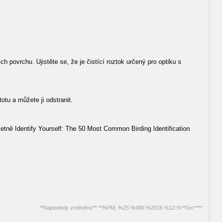
h povrchu. Ujistěte se, že je čistící roztok určený pro optiku s
otu a můžete ji odstranit.
etně Identify Yourself: The 50 Most Common Birding Identification
**Naposledy změněno** **%PM, %25 %490 %2016 %12:%**čec****