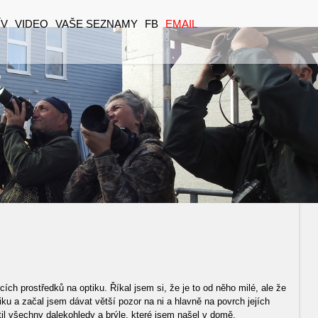
ÍV
VIDEO
VAŠE SEZNAMY
FB
EMAIL
ch prostředků na optiku. Říkal jsem si, že je to od něho milé, ale že
tiku a začal jsem dávat větší pozor na ni a hlavně na povrch jejích
l všechny dalekohledy a brýle, které jsem našel v domě.