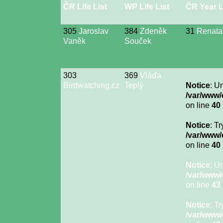
ČR Life List
WP Life List
ČR Year L
305
Jaroslav
384
Zdeněk
31
Renata
Vaněk
Souček
303
369
Vláďa
Birdwatching.cz
Teplý
Notice
: U
/var/www/
on line
40
Notice
: T
/var/www/
on line
40
Notice
: U
/var/www/
on line
43
Notice
: T
/var/www/