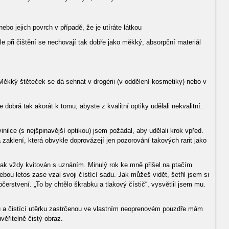
bo jejich povrch v případě, že je utíráte látkou
ale při čištění se nechovají tak dobře jako měkký, absorpční materiál
Měkký štěteček se dá sehnat v drogérii (v oddělení kosmetiky) nebo v
dobrá tak akorát k tomu, abyste z kvalitní optiky udělali nekvalitní.
inilce (s nejšpinavější optikou) jsem požádal, aby udělali krok vpřed.
á zaklení, která obvykle doprovázejí jen pozorování takových rarit jako
opak vždy kvitován s uznáním. Minulý rok ke mně přišel na ptačím
ebou letos zase vzal svoji čístící sadu. Jak můžeš vidět, šetřil jsem si
erstvení. „To by chtělo škrabku a tlakový čístič“, vysvětlil jsem mu.
u a čistící utěrku zastrčenou ve vlastním neoprenovém pouzdře mám
ěřitelně čistý obraz.