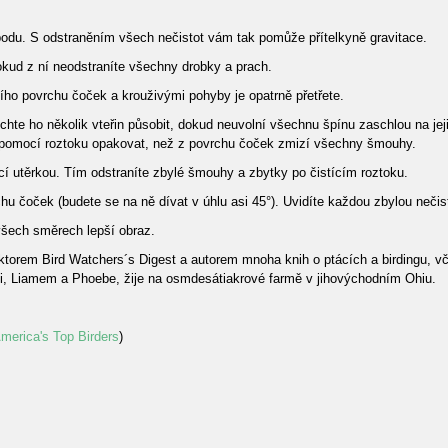
podu. S odstraněním všech nečistot vám tak pomůže přítelkyně gravitace.
okud z ní neodstraníte všechny drobky a prach.
ního povrchu čoček a krouživými pohyby je opatrně přetřete.
hte ho několik vteřin působit, dokud neuvolní všechnu špínu zaschlou na jejic
s pomocí roztoku opakovat, než z povrchu čoček zmizí všechny šmouhy.
ící utěrkou. Tím odstraníte zbylé šmouhy a zbytky po čistícím roztoku.
hu čoček (budete se na ně dívat v úhlu asi 45°). Uvidíte každou zbylou nečist
 všech směrech lepší obraz.
ktorem Bird Watchers´s Digest a autorem mnoha knih o ptácích a birdingu, vč
i, Liamem a Phoebe, žije na osmdesátiakrové farmě v jihovýchodním Ohiu.
merica's Top Birders
)