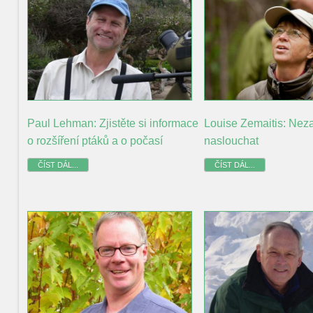
Paul Lehman: Zjistěte si informace
Louise Zemaitis: Nez
o rozšíření ptáků a o počasí
naslouchat
ČÍST DÁL...
ČÍST DÁL...