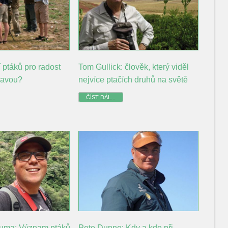
 ptáků pro radost
Tom Gullick: člověk, který viděl
bavou?
nejvíce ptačích druhů na světě
ČÍST DÁL...
Puma: Význam ptáků
Pete Dunne: Kdy a kde při