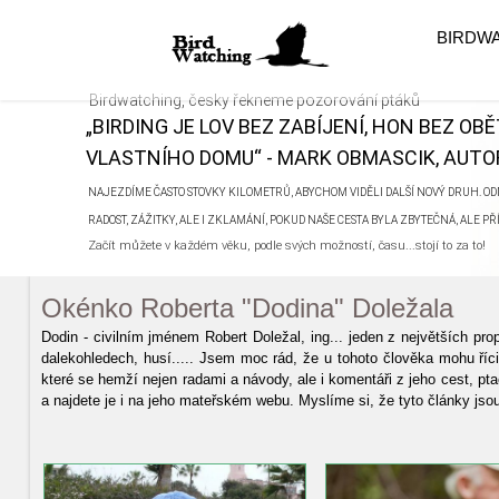
BIRDW
Birdwatching, česky řekneme pozorování ptáků
„BIRDING JE LOV BEZ ZABÍJENÍ, HON BEZ OB
VLASTNÍHO DOMU“ - MARK OBMASCIK, AUTOR
NAJEZDÍME ČASTO STOVKY KILOMETRŮ, ABYCHOM VIDĚLI DALŠÍ NOVÝ DRUH. ODN
RADOST, ZÁŽITKY, ALE I ZKLAMÁNÍ, POKUD NAŠE CESTA BYLA ZBYTEČNÁ, ALE P
Začít můžete v každém věku, podle svých možností, času...stojí to za to!
Okénko Roberta "Dodina" Doležala
Dodin - civilním jménem Robert Doležal, ing... jeden z největších prop
dalekohledech, husí..... Jsem moc rád, že u tohoto člověka mohu říci
které se hemží nejen radami a návody, ale i komentáři z jeho cest, p
a najdete je i na jeho mateřském webu. Myslíme si, že tyto články js