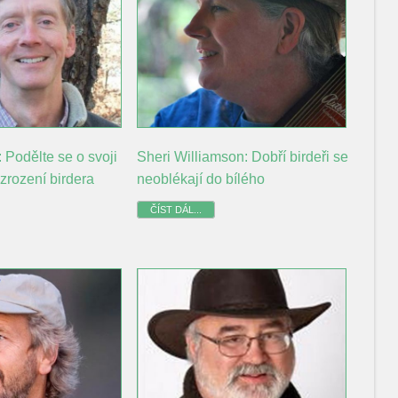
 Podělte se o svoji
Sheri Williamson: Dobří birdeři se
zrození birdera
neoblékají do bílého
ČÍST DÁL...