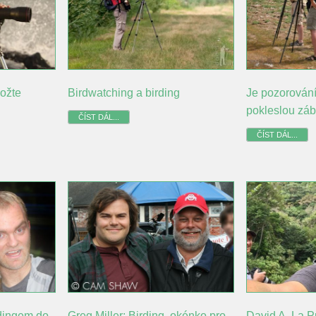
ožte
Birdwatching a birding
Je pozorování
pokleslou zá
ČÍST DÁL...
ČÍST DÁL...
rdingem do
Greg Miller: Birding, okénko pro
David A. La 