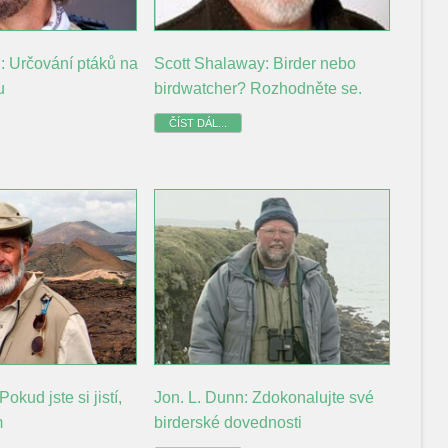
: Určování ptáků na
Scott Shalaway: Birder nebo
u
birdwatcher? Rozhodněte se.
ČÍST DÁL...
okud jste si jistí,
Jon. L. Dunn: Zdokonalujte své
m
birderské dovednosti