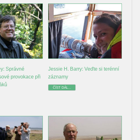
ey: Správné
Jessie H. Barry: Veďte si terénní
sové provokace při
záznamy
táků
ČÍST DÁL...