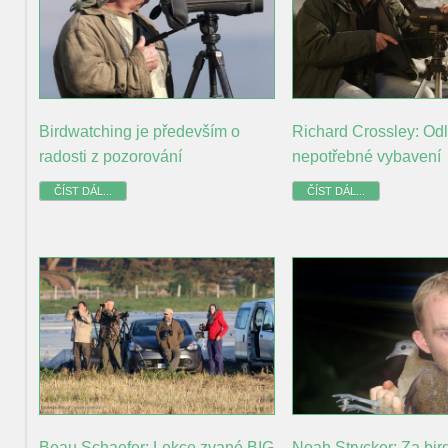
Birdwatching je především o
Richard Crossley: Odl
radosti z pozorování
nepotřebné vybavení
ČÍST DÁL...
ČÍST DÁL...
Noah Strycker: Za bi
Beau Schaefer: Lekce zvané BIG