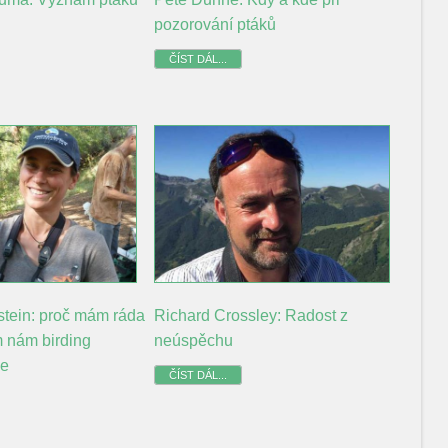
pozorování ptáků
ČÍST DÁL...
stein: proč mám ráda
Richard Crossley: Radost z
 nám birding
neúspěchu
se
ČÍST DÁL...