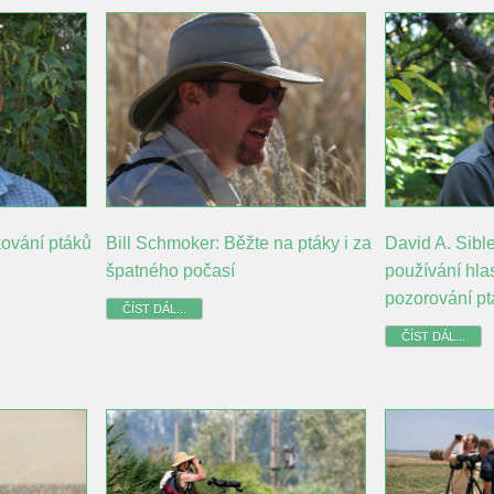
kování ptáků
Bill Schmoker: Běžte na ptáky i za
David A. Sibl
špatného počasí
používání hla
pozorování p
ČÍST DÁL...
ČÍST DÁL...