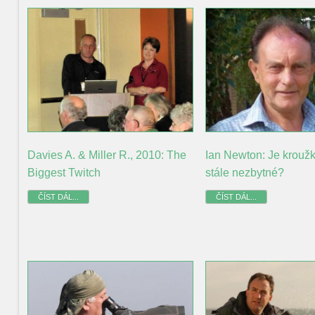
Davies A. & Miller R., 2010: The
Ian Newton: Je krouž
Biggest Twitch
stále nezbytné?
ČÍST DÁL...
ČÍST DÁL...