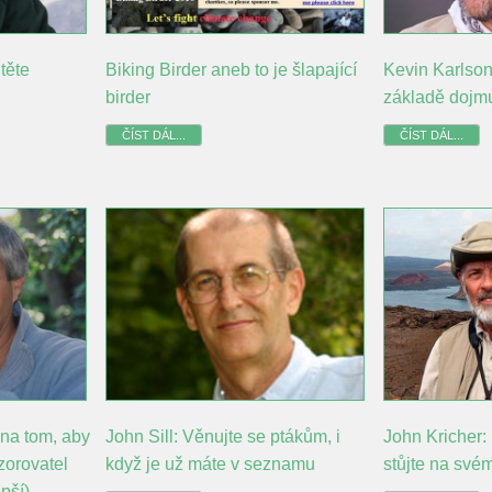
těte
Biking Birder aneb to je šlapající
Kevin Karlson
birder
základě dojm
ČÍST DÁL...
ČÍST DÁL...
na tom, aby
John Sill: Věnujte se ptákům, i
John Kricher: P
zorovatel
když je už máte v seznamu
stůjte na své
pší)