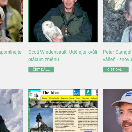
apomínejte
Scott Wiedensault: Udělejte kvůli
Peter Stangel:
ptákům změnu
vášeň - znovu
ČÍST DÁL...
ČÍST DÁL...