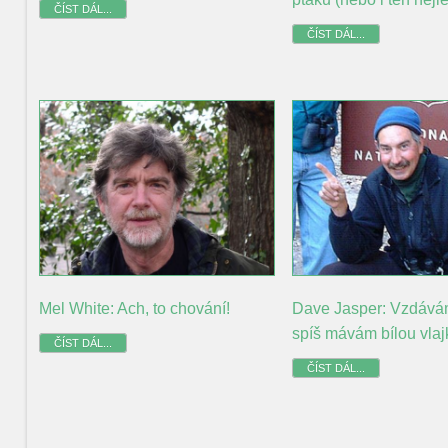
ČÍST DÁL...
ČÍST DÁL...
Mel White: Ach, to chování!
Dave Jasper: Vzdává
spíš mávám bílou vlaj
ČÍST DÁL...
ČÍST DÁL...