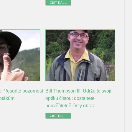
ČÍST DÁL...
: Přesuňte pozornost
Bill Thompson III: Udržujte svoji
 ptákům
optiku čistou: dostanete
neuvěřitelně čistý obraz
ČÍST DÁL...