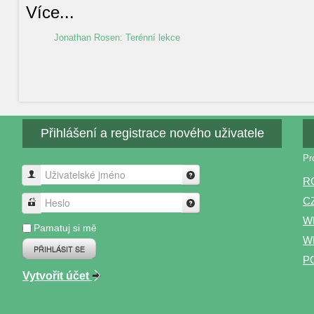
Více...
Jonathan Rosen: Terénní lekce
Přihlášení a registrace nového uživatele
Pr
Uživatelské jméno
R
C
Heslo
W
Pamatuj si mě
WP
PŘIHLÁSIT SE
P
Vytvořit účet