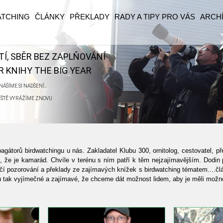
ATCHING
ČLÁNKY
PŘEKLADY
RADY A TIPY PRO VÁS
ARCH
ĚTÍ, SBĚR BEZ ZAPLŇOVÁNÍ
 KNIHY THE BIG YEAR
ÁŠÍME SI NADŠENÍ,
ŘÍŠTĚ VYRÁŽÍME ZNOVU
agátorů birdwatchingu u nás. Zakladatel Klubu 300, ornitolog, cestovatel, př
, že je kamarád. Chvíle v terénu s ním patří k těm nejzajímavějším. Dodin 
tačí pozorování a překlady ze zajímavých knížek s birdwatching tématem....
ou tak vyjímečné a zajímavé, že chceme dát možnost lidem, aby je měli možno