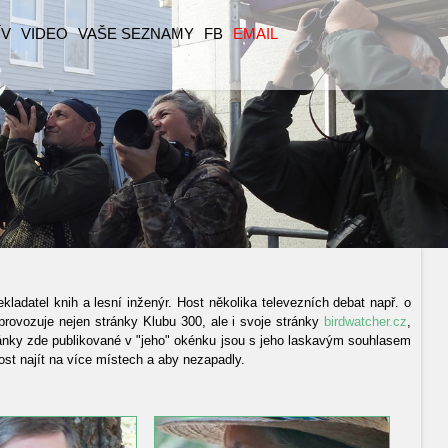
ÍV
VIDEO
VAŠE SEZNAMY
FB
EMAIL
ekladatel knih a lesní inženýr. Host několika televezních debat např. o
provozuje nejen stránky Klubu 300, ale i svoje stránky
birdwatcher.cz
,
články zde publikované v "jeho" okénku jsou s jeho laskavým souhlasem
st najít na více místech a aby nezapadly.