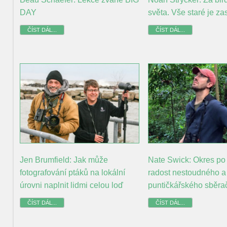
světa. Vše staré je za
DAY
ČÍST DÁL...
ČÍST DÁL...
Jen Brumfield: Jak může
Nate Swick: Okres po 
fotografování ptáků na lokální
radost nestoudného a
úrovni naplnit lidmi celou loď
puntičkářského sběra
ČÍST DÁL...
ČÍST DÁL...