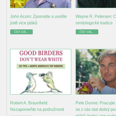
John Acorn: Zpomalte a uvidíte
Wayne R. Petersen: C
jistě více ptáků
ornitologické tradice
ČÍST DÁL...
ČÍST DÁL...
Robert A. Braunfield:
Pete Dunne: Pracujte 
Nezapomeňte na podružnosti
se z vás stal dobrý po
ptáků (nebo i ten nejle