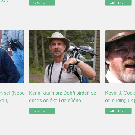
ČÍST DÁL...
ČÍST DÁL...
m se! (Nebo
Kenn Kaufman: Dobří birdeři se
Kevin J. Cook
kou)
občas oblékají do bílého
od birdingu k
ČÍST DÁL...
ČÍST DÁL...