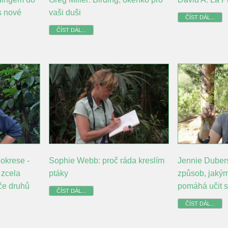
s nové
vaši duši
ČÍST DÁL...
ČÍST DÁL...
okrese -
Sophie Webb: proč ráda kreslím
Jennie Duber
 zcela
ptáky
způsob, jakým
če druhů
pomáhá učit 
ČÍST DÁL...
ČÍST DÁL...