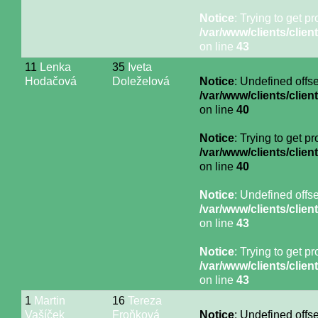
Notice
: Trying to get p
/var/www/clients/cli
on line
43
11
Lenka
35
Iveta
Hodačová
Doleželová
Notice
: Undefined offse
/var/www/clients/cli
on line
40
Notice
: Trying to get p
/var/www/clients/cli
on line
40
Notice
: Undefined offse
/var/www/clients/cli
on line
43
Notice
: Trying to get p
/var/www/clients/cli
on line
43
1
Martin
16
Tereza
Vašíček
Froňková
Notice
: Undefined offse