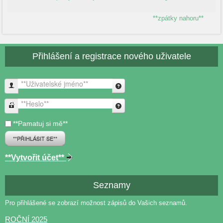
**zpátky nahoru**
Přihlášení a registrace nového uživatele
**Uživatelské jméno**
**Heslo**
**Pamatuj si mě**
**PŘIHLÁSIT SE**
**Vytvořit účet**
Seznamy
Pro přihlášené se zobrazí možnost zápisů do Vašich seznamů.
ROČNÍ 2025