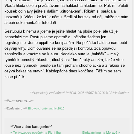
Vláďa hledá dole a já zůstávám na haldách a hledám ho. Pak mi přeletí
kousek od hlavy ještě s dalším „citroňákem". Říkám si paráda a
upozorňuju Vládu, že letí k němu. Sedli si kousek od něj, takže se nám
aspoň dokumentační foto daří.
Sestupuju k němu a jdeme je ještě hledat na ploše pole, ale už je
nenacházíme. Postupujeme opatrně a i bělořita šedého jen
registrujeme. Jsme upjatí ke konipasům. Na počátku hald se nám opět
ozývají vlhy. Domlouváme se na pozdější kontrolu, zda opravdu
zahnízdily a vracíme se k autu. Nedaleko auta je „bahňák" – malý
rybníček obrostlý rákosím, dlouhý asi 15m široký asi 3m, takže více
louže než rybníček, přesto se tam prohání chocholačka a z rákosí se
ozývá bekasina otavní. Každopádně dnes končíme. Těším se sem
zase příště.
**Naposledy změněno** **%PM, %23 %907 %2016 %22:%**čec****
**Číst**
3034
**krát**
**Zveřejněno v**
Birdwatcherův archiv 2015
**Více z této kategorie:**
« Tenkozobec opačný na Plzni jihu
Birdwatching na Moravě »