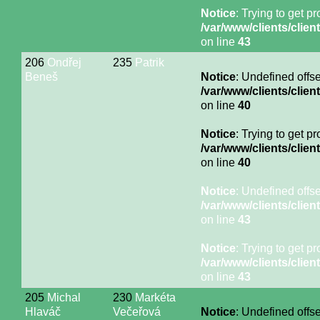
Notice
: Trying to get p
/var/www/clients/cli
on line
43
206
Ondřej
235
Patrik
Beneš
Notice
: Undefined offse
/var/www/clients/cli
on line
40
Notice
: Trying to get p
/var/www/clients/cli
on line
40
Notice
: Undefined offse
/var/www/clients/cli
on line
43
Notice
: Trying to get p
/var/www/clients/cli
on line
43
205
Michal
230
Markéta
Hlaváč
Večeřová
Notice
: Undefined offse