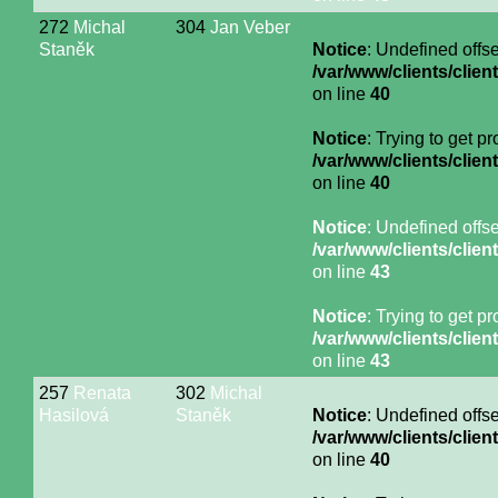
272
Michal
304
Jan Veber
Staněk
Notice
: Undefined offse
/var/www/clients/cli
on line
40
Notice
: Trying to get p
/var/www/clients/cli
on line
40
Notice
: Undefined offse
/var/www/clients/cli
on line
43
Notice
: Trying to get p
/var/www/clients/cli
on line
43
257
Renata
302
Michal
Hasilová
Staněk
Notice
: Undefined offse
/var/www/clients/cli
on line
40