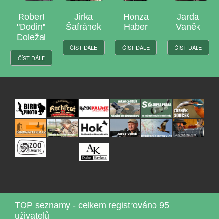
ert
Jirka
Honza
Jarda
Laďa
din"
Šafránek
Haber
Vaněk
Jasso
ežal
ČÍST DÁLE
ČÍST DÁLE
ČÍST DÁLE
ČÍST DÁL
DÁLE
TOP seznamy - celkem registrováno 95
uživatelů