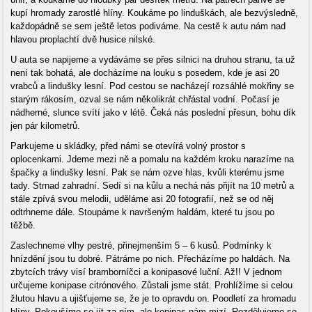
kupí hromady zarostlé hlíny. Koukáme po linduškách, ale bezvýsledně,
každopádně se sem ještě letos podiváme. Na cestě k autu nám nad
hlavou proplachtí dvě husice nilské.
U auta se napijeme a vydáváme se přes silnici na druhou stranu, ta už
není tak bohatá, ale docházíme na louku s posedem, kde je asi 20
vrabců a lindušky lesní. Pod cestou se nacházejí rozsáhlé mokřiny se
starým rákosím, ozval se nám několikrát chřástal vodní. Počasí je
nádherné, slunce svítí jako v létě. Čeká nás poslední přesun, bohu dík
jen pár kilometrů.
Parkujeme u skládky, před námi se otevírá volný prostor s
oplocenkami. Jdeme mezi ně a pomalu na každém kroku narazíme na
špačky a lindušky lesní. Pak se nám ozve hlas, kvůli kterému jsme
tady. Strnad zahradní. Sedí si na kůlu a nechá nás přijít na 10 metrů a
stále zpívá svou melodii, uděláme asi 20 fotografií, než se od něj
odtrhneme dále. Stoupáme k navršeným haldám, které tu jsou po
těžbě.
Zaslechneme vlhy pestré, přinejmenším 5 – 6 kusů. Podmínky k
hnízdění jsou tu dobré. Pátráme po nich. Přecházíme po haldách. Na
zbytcích trávy visí bramborníčci a konipasové luční. Až!! V jednom
určujeme konipase citrónového. Zůstali jsme stát. Prohlížíme si celou
žlutou hlavu a ujišťujeme se, že je to opravdu on. Poodletí za hromadu
hlíny. Pokoušíme se jít za ním, ale konipas nám mizí. Rozdělujeme se,