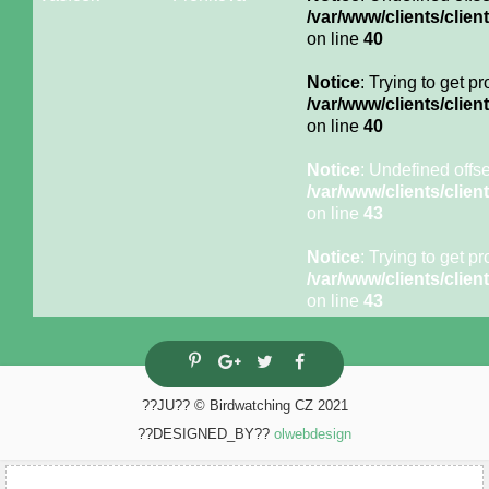
/var/www/clients/cli
on line
40
Notice
: Trying to get p
/var/www/clients/cli
on line
40
Notice
: Undefined offse
/var/www/clients/cli
on line
43
Notice
: Trying to get p
/var/www/clients/cli
on line
43
??JU?? © Birdwatching CZ 2021
??DESIGNED_BY??
olwebdesign