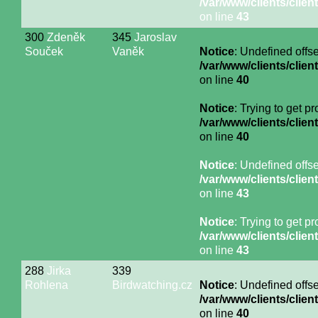
/var/www/clients/cli
on line
43
300
Zdeněk
345
Jaroslav
Souček
Vaněk
Notice
: Undefined offse
/var/www/clients/cli
on line
40
Notice
: Trying to get p
/var/www/clients/cli
on line
40
Notice
: Undefined offse
/var/www/clients/cli
on line
43
Notice
: Trying to get p
/var/www/clients/cli
on line
43
288
Jirka
339
Rohlena
Birdwatching.cz
Notice
: Undefined offse
/var/www/clients/cli
on line
40