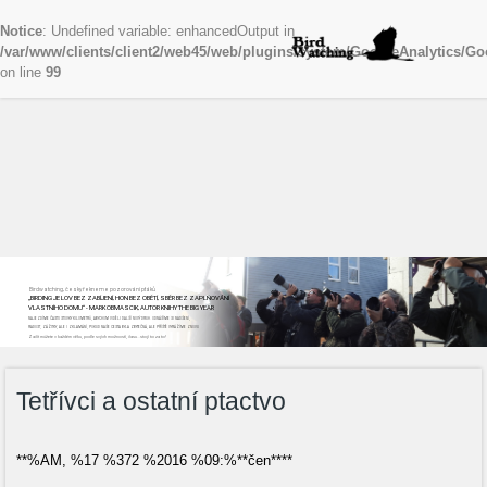
Notice
: Undefined variable: enhancedOutput in
/var/www/clients/client2/web45/web/plugins/system/GoogleAnalytics/Go
on line
99
Birdwatching, česky řekneme pozorování ptáků
„BIRDING JE LOV BEZ ZABÍJENÍ, HON BEZ OBĚTÍ, SBĚR BEZ ZAPLŇOVÁNÍ
VLASTNÍHO DOMU“ - MARK OBMASCIK, AUTOR KNIHY THE BIG YEAR
NAJEZDÍME ČASTO STOVKY KILOMETRŮ, ABYCHOM VIDĚLI DALŠÍ NOVÝ DRUH. ODNÁŠÍME SI NADŠENÍ,
RADOST, ZÁŽITKY, ALE I ZKLAMÁNÍ, POKUD NAŠE CESTA BYLA ZBYTEČNÁ, ALE PŘÍŠTĚ VYRÁŽÍME ZNOVU
Začít můžete v každém věku, podle svých možností, času...stojí to za to!
Tetřívci a ostatní ptactvo
**%AM, %17 %372 %2016 %09:%**čen****