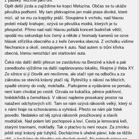
z paseky. Mizíme jako oni.
Opět delší jízda a zajíždíme ke kopci Meluzína. Občas se tu ukáže
pěvuška podhorní. My tam překvapíme jen malé prase divoké, které
mizí, až se mu za kopýtky práší. Stoupáme k vrcholu, nad hlavou
proletí mladý krahujec, ozývá se pěvuška modrá, kterých je tu
přespočet. Přímo nad naší hlavou pořádá koncert budníček větší,
opodál mu sekunduje kos černý a někde z hromady kamenů se ozve
hlásek střízlíka obecného a z keře červenka obecná. Z vrcholku vidíme
Nechranice a okolí, sestupujeme k autu. Nad autem si trůní křivka
obecná, kterou nerozhází ani startování auta.
Čeká nás další delší přesun se zastávkou na Benzině a kávě a pak
zanedlouho vjíždíme na další naplánovanou lokalitu, říkejme jí třeba XY.
Ze silnice si jí člověk ani nevšimne, ale stačí vjet na odbočku a za
zákrutou se otevírá krásný ptačí ráj. Rybníčky s rákosí na březích,
spadlé stromy do vody, mokřadla...Parkujeme a vydáváme se pomalu,
není kam chvátat po cestě. Ozvala se kukačka, pěnice pokřovní,
hnědokřídlá a černohlavá. V rákosí najdeme prosekaný prostor na
natažení odchytových sítí. Tam se nám ozývá rákosník velký, který si
s námi hraje na schovávanou a vyhrává. Přesto se nám pár fotek
povedlo. Nedaleko od něj zpívá rákosník proužkovaný a slavík
modráček. Nad polem letí pochopové a loví. Cesta je lemovaná keři,
starými travinami, mokřadly. Tak o ptactvo tu není nouze. Za zmínku
ještě stojí krásný pár ťuhýků. Docházíme k uhelné pánvi, kde se těžilo
uhlí, a koukáme do hloubky pár desítek metrů. Na patrech pánve se