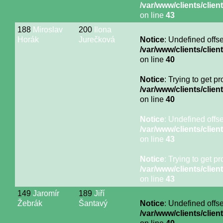
/var/www/clients/cli
on line
43
188
Miroslav
200
Ilona
Horák
Jurečková
Notice
: Undefined offse
/var/www/clients/cli
on line
40
Notice
: Trying to get p
/var/www/clients/cli
on line
40
Notice
: Undefined offse
/var/www/clients/cli
on line
43
Notice
: Trying to get p
/var/www/clients/cli
on line
43
149
Jaromír
189
Jiří
Žebrák
Šantavý
Notice
: Undefined offse
/var/www/clients/cli