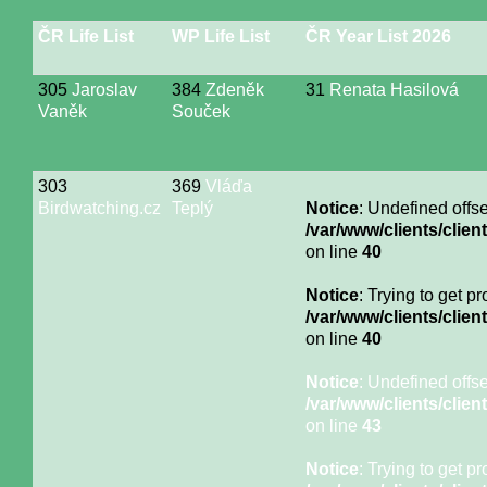
ČR Life List
WP Life List
ČR Year List 2026
305
Jaroslav
384
Zdeněk
31
Renata Hasilová
Vaněk
Souček
303
369
Vláďa
Birdwatching.cz
Teplý
Notice
: Undefined offse
/var/www/clients/cli
on line
40
Notice
: Trying to get p
/var/www/clients/cli
on line
40
Notice
: Undefined offse
/var/www/clients/cli
on line
43
Notice
: Trying to get p