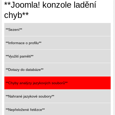
**Joomla! konzole ladění
chyb**
**Sezení**
**Informace o profilu**
**Využití paměti**
**Dotazy do databáze**
**Chyby analýzy jazykových souborů**
**Nahrané jazykové soubory**
**Nepřeložené řetězce**