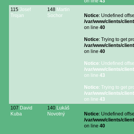
on line
43
115
Josef
148
Martin
Trojan
Sochor
Notice
: Undefined offse
/var/www/clients/cli
on line
40
Notice
: Trying to get p
/var/www/clients/cli
on line
40
Notice
: Undefined offse
/var/www/clients/cli
on line
43
Notice
: Trying to get p
/var/www/clients/cli
on line
43
107
David
140
Lukáš
Kuba
Novotný
Notice
: Undefined offse
/var/www/clients/cli
on line
40