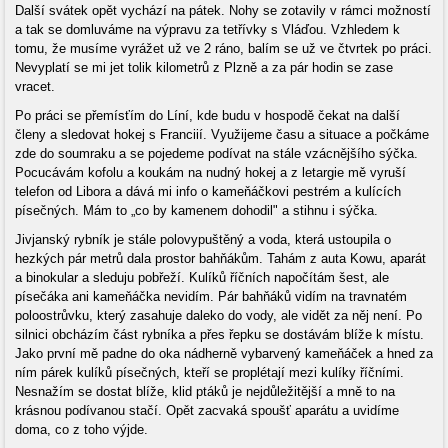
Další svátek opět vychází na pátek. Nohy se zotavily v rámci možností
a tak se domluváme na výpravu za tetřívky s Vláďou. Vzhledem k
tomu, že musíme vyrážet už ve 2 ráno, balím se už ve čtvrtek po práci.
Nevyplatí se mi jet tolik kilometrů z Plzně a za pár hodin se zase
vracet.
Po práci se přemísťím do Líní, kde budu v hospodě čekat na další
členy a sledovat hokej s Franciií. Využijeme času a situace a počkáme
zde do soumraku a se pojedeme podívat na stále vzácnějšího sýčka.
Pocucávám kofolu a koukám na nudný hokej a z letargie mě vyruší
telefon od Libora a dává mi info o kameňáčkovi pestrém a kulících
písečných. Mám to „co by kamenem dohodil" a stihnu i sýčka.
Jivjanský rybník je stále polovypuštěný a voda, která ustoupila o
hezkých pár metrů dala prostor bahňákům. Tahám z auta Kowu, aparát
a binokular a sleduju pobřeží. Kulíků říčních napočítám šest, ale
písečáka ani kameňáčka nevidím. Pár bahňáků vidím na travnatém
poloostrůvku, který zasahuje daleko do vody, ale vidět za něj není. Po
silnici obcházím část rybníka a přes řepku se dostávám blíže k místu.
Jako první mě padne do oka nádherně vybarvený kameňáček a hned za
ním párek kulíků písečných, kteří se proplétají mezi kulíky říčními.
Nesnažím se dostat blíže, klid ptáků je nejdůležitější a mně to na
krásnou podívanou stačí. Opět zacvaká spoušť aparátu a uvidíme
doma, co z toho výjde.