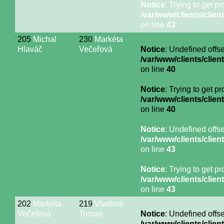
Notice
: Trying to get p
/var/www/clients/cli
on line
43
205
Michal
230
Markéta
Hlaváč
Večeřová
Notice
: Undefined offse
/var/www/clients/cli
on line
40
Notice
: Trying to get p
/var/www/clients/cli
on line
40
Notice
: Undefined offse
/var/www/clients/cli
on line
43
Notice
: Trying to get p
/var/www/clients/cli
on line
43
202
Markéta
219
Vladimír
Večeřová
Toman
Notice
: Undefined offse
/var/www/clients/cli