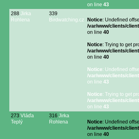
on line
43
288
Jirka
339
Rohlena
Birdwatching.cz
Notice
: Undefined offse
/var/www/clients/cli
on line
40
Notice
: Trying to get p
/var/www/clients/cli
on line
40
Notice
: Undefined offse
/var/www/clients/cli
on line
43
Notice
: Trying to get p
/var/www/clients/cli
on line
43
273
Vláďa
316
Jirka
Teplý
Rohlena
Notice
: Undefined offse
/var/www/clients/cli
on line
40