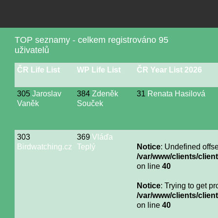
TOP seznamy - celkem registrováno 95
uživatelů
ČR Life List
WP Life List
ČR Year List 2026
305
Jaroslav
384
Zdeněk
31
Renata Hasilová
Vaněk
Souček
303
369
Vláďa
Birdwatching.cz
Teplý
Notice
: Undefined offse
/var/www/clients/cli
on line
40
Notice
: Trying to get p
/var/www/clients/cli
on line
40