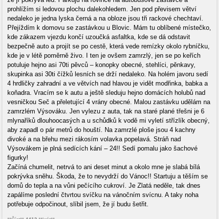
prohlížím si ledovou plochu dalekohledem. Jen pod převisem větví
nedaleko je jedna lyska černá a na obloze jsou tři rackové chechtaví.
Přejíždím k domovu se zastávkou u Blovic. Mám tu oblíbené místečko,
kde zákazem vjezdu končí uzoučká asfaltka, kde se dá odstavit
bezpečně auto a projít se po cestě, která vede remízky okolo rybníčku,
kde je v létě poměrně živo. I ten je ovšem zamrzlý, jen se po keřích
potuluje hejno asi 70ti pěvců – konopky obecné, stehlíci, pěnkavy,
skupinka asi 30ti čížků lesních se drží nedaleko. Na holém javoru sedí
4 hrdličky zahradní a ve větvích nad hlavou je vidět modřinka, babka a
koňadra. Vracím se k autu a ještě sleduju hejno domácích holubů nad
vesničkou Seč a přeletující 4 vrány obecné. Malou zastávku udělám na
zamrzlém Výsováku. Jen vylezu z auta, tak na staré plané třešni je 6
mlynaříků dlouhoocasých a u schůdků k vodě mi vyletí střízlík obecný,
aby zapadl o pár metrů do houští. Na zamrzlé ploše jsou 4 kachny
divoké a na břehu mezi rákosím volavka popelavá. Stráň nad
Výsovákem je plná sedících kání – 24!! Sedí pomalu jako šachové
figurky!
Začíná chumelit, netrvá to ani deset minut a okolo mne je slabá bílá
pokrývka sněhu. Škoda, že to nevydrží do Vánoc!! Startuju a těším se
domů do tepla a na vůni pečícího cukroví. Je Zlatá neděle, tak dnes
zapálíme poslední čtvrtou svíčku na vánočním svícnu. A taky noha
potřebuje odpočinout, slíbil jsem, že jí budu šetřit.