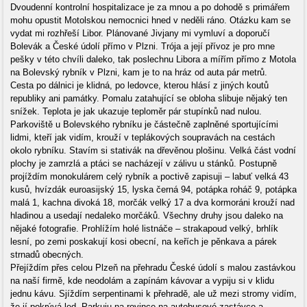
Dvoudenní kontrolní hospitalizace je za mnou a po dohodě s primářem
mohu opustit Motolskou nemocnici hned v neděli ráno. Otázku kam se
vydat mi rozhřeší Libor. Plánované Jivjany mi vymluví a doporučí
Bolevák a České údolí přímo v Plzni. Trója a její přívoz je pro mne
pešky v této chvíli daleko, tak poslechnu Libora a mířím přímo z Motola
na Bolevský rybník v Plzni, kam je to na hráz od auta pár metrů.
Cesta po dálnici je klidná, po ledovce, kterou hlásí z jiných koutů
republiky ani památky. Pomalu zatahující se obloha slibuje nějaký ten
snížek. Teplota je jak ukazuje teploměr pár stupínků nad nulou.
Parkoviště u Bolevského rybníku je částečně zaplněné sportujícími
lidmi, kteří jak vidím, krouží v teplákových soupravách na cestách
okolo rybníku. Stavím si stativák na dřevěnou plošinu. Velká část vodní
plochy je zamrzlá a ptáci se nacházejí v zálivu u stánků. Postupně
projíždím monokulárem celý rybník a poctivě zapisuji – labuť velká 43
kusů, hvízdák euroasijský 15, lyska černá 94, potápka roháč 9, potápka
malá 1, kachna divoká 18, morčák velký 17 a dva kormoráni krouží nad
hladinou a usedají nedaleko morčáků. Všechny druhy jsou daleko na
nějaké fotografie. Prohlížím holé listnáče – strakapoud velký, brhlík
lesní, po zemi poskakují kosi obecní, na keřích je pěnkava a párek
strnadů obecných.
Přejíždím přes celou Plzeň na přehradu České údolí s malou zastávkou
na naší firmě, kde neodolám a zapínám kávovar a vypiju si v klidu
jednu kávu. Sjíždím serpentinami k přehradě, ale už mezi stromy vidím,
že jí pokrývá led. Parkuju na rovince na autobusové zastávce a