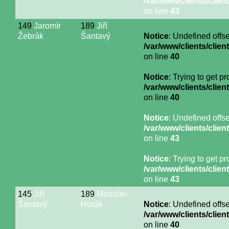
/var/www/clients/cli
on line
43
149
Jaromír
189
Jiří
Žebrák
Šantavý
Notice
: Undefined offse
/var/www/clients/cli
on line
40
Notice
: Trying to get p
/var/www/clients/cli
on line
40
Notice
: Undefined offse
/var/www/clients/cli
on line
43
Notice
: Trying to get p
/var/www/clients/cli
on line
43
145
Jiří
189
Miroslav
Šantavý
Horák
Notice
: Undefined offse
/var/www/clients/cli
on line
40