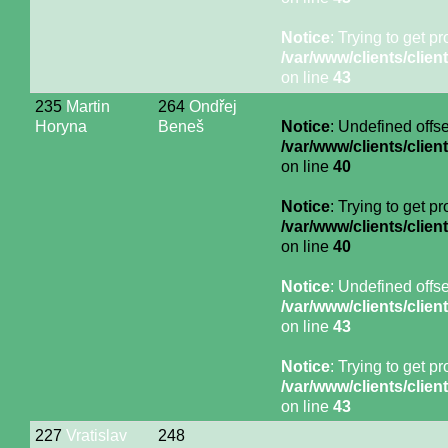
Notice
: Trying to get p
/var/www/clients/cli
on line
43
235
Martin
264
Ondřej
Horyna
Beneš
Notice
: Undefined offse
/var/www/clients/cli
on line
40
Notice
: Trying to get p
/var/www/clients/cli
on line
40
Notice
: Undefined offse
/var/www/clients/cli
on line
43
Notice
: Trying to get p
/var/www/clients/cli
on line
43
227
Vratislav
248