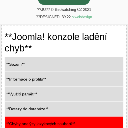
??JU?? © Birdwatching CZ 2021
??DESIGNED_BY??
olwebdesign
**Joomla! konzole ladění
chyb**
**Sezení**
**Informace o profilu**
**Využití paměti**
**Dotazy do databáze**
**Chyby analýzy jazykových souborů**