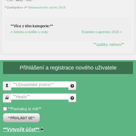
**Číst**
4412
**krát**
**Zveřejněno v**
Birdwatcherův archiv 2016
**Více z této kategorie:**
« Sobota a neděle u vody
Expedice Laponsko 2016 »
**zpátky nahoru**
Přihlášení a registrace nového uživatele
**Uživatelské jméno**
**Heslo**
**Pamatuj si mě**
**PŘIHLÁSIT SE**
**Vytvořit účet**