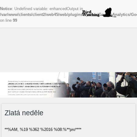
Notice
: Undefined variable: enhancedOutput in
/var/www/clients/client2/web45/web/plugins/system/GoogleAnalytics/Go
on line
99
Birdwatching, česky řekneme pozorování ptáků
„BIRDING JE LOV BEZ ZABÍJENÍ, HON BEZ OBĚTÍ, SBĚR BEZ ZAPLŇOVÁNÍ
VLASTNÍHO DOMU“ - MARK OBMASCIK, AUTOR KNIHY THE BIG YEAR
NAJEZDÍME ČASTO STOVKY KILOMETRŮ, ABYCHOM VIDĚLI DALŠÍ NOVÝ DRUH. ODNÁŠÍME SI NADŠENÍ,
RADOST, ZÁŽITKY, ALE I ZKLAMÁNÍ, POKUD NAŠE CESTA BYLA ZBYTEČNÁ, ALE PŘÍŠTĚ VYRÁŽÍME ZNOVU
Začít můžete v každém věku, podle svých možností, času...stojí to za to!
Zlatá neděle
**%AM, %19 %362 %2016 %08:%**pro****