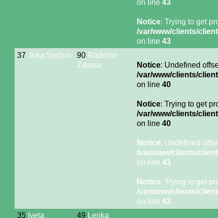
on line
43
Notice
: Trying to get p
/var/www/clients/cli
on line
43
37
Jirka Sochor
90
Radomír
Zdarsa
Notice
: Undefined offse
/var/www/clients/cli
on line
40
Notice
: Trying to get p
/var/www/clients/cli
on line
40
Notice
: Undefined offse
/var/www/clients/cli
on line
43
Notice
: Trying to get p
/var/www/clients/cli
on line
43
35
Iveta
49
Lenka