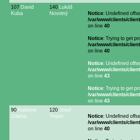
107
David
140
Lukáš
Kuba
Novotný
Notice
: Undefined offse
/var/www/clients/cli
on line
40
Notice
: Trying to get p
/var/www/clients/cli
on line
40
Notice
: Undefined offse
/var/www/clients/cli
on line
43
Notice
: Trying to get p
/var/www/clients/cli
on line
43
90
Radomír
120
Josef
Zdarsa
Trojan
Notice
: Undefined offse
/var/www/clients/cli
on line
40