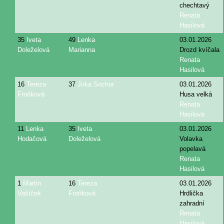
chechtavý
Renata
Hasilová
35
Iveta
49
Lenka
03.01.2026
Doleželová
Marianna
Drozd kvíčala
Renata
Hasilová
16
Tereza
37
Jirka Sochor
03.01.2026
Froňková
Husa velká
Renata
Hasilová
11
Lenka
35
Iveta
03.01.2026
Hodačová
Doleželová
Volavka
popelavá
Renata
Hasilová
1
Martin
16
Tereza
03.01.2026
Vašíček
Froňková
Hrdlička
zahradní
Renata
Hasilová