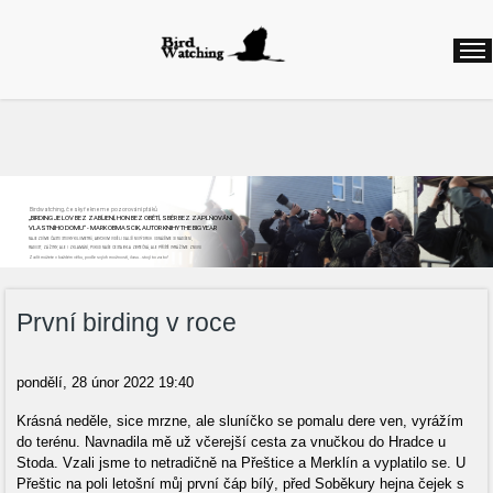
Birdwatching, česky řekneme pozorování ptáků
„BIRDING JE LOV BEZ ZABÍJENÍ, HON BEZ OBĚTÍ, SBĚR BEZ ZAPLŇOVÁNÍ
VLASTNÍHO DOMU“ - MARK OBMASCIK, AUTOR KNIHY THE BIG YEAR
NAJEZDÍME ČASTO STOVKY KILOMETRŮ, ABYCHOM VIDĚLI DALŠÍ NOVÝ DRUH. ODNÁŠÍME SI NADŠENÍ,
RADOST, ZÁŽITKY, ALE I ZKLAMÁNÍ, POKUD NAŠE CESTA BYLA ZBYTEČNÁ, ALE PŘÍŠTĚ VYRÁŽÍME ZNOVU
Začít můžete v každém věku, podle svých možností, času...stojí to za to!
První birding v roce
pondělí, 28 únor 2022 19:40
Krásná neděle, sice mrzne, ale sluníčko se pomalu dere ven, vyrážím
do terénu. Navnadila mě už včerejší cesta za vnučkou do Hradce u
Stoda. Vzali jsme to netradičně na Přeštice a Merklín a vyplatilo se. U
Přeštic na poli letošní můj první čáp bílý, před Soběkury hejna čejek s