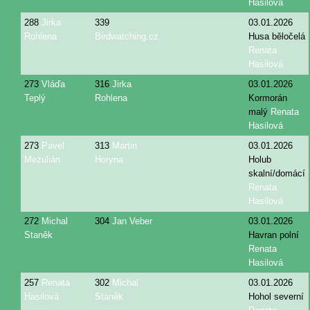
Hasilová
288
Jirka
339
03.01.2026
Rohlena
Birdwatching.cz
Husa běločelá
Renata
Hasilová
273
Vláďa
316
Jirka
03.01.2026
Teplý
Rohlena
Kormorán
malý
Renata
Hasilová
273
Pavel
313
Martin
03.01.2026
Mezulián
Horyna
Holub
skalní/domácí
Renata
Hasilová
272
Michal
304
Jan Veber
03.01.2026
Staněk
Havran polní
Renata
Hasilová
257
Renata
302
Michal
03.01.2026
Hasilová
Staněk
Hohol severní