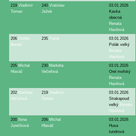
219
Vladimír
240
Vratislav
03.01.2026
Toman
Ježek
Kavka
obecná
Renata
Hasilová
206
Ondřej
235
Patrik
03.01.2026
Beneš
Polák velký
Renata
Hasilová
205
Michal
230
Markéta
03.01.2026
Hlaváč
Večeřová
Orel mořský
Renata
Hasilová
202
Markéta
219
Vladimír
03.01.2026
Večeřová
Toman
Strakapoud
velký
Renata
Hasilová
200
Ilona
206
Michal
03.01.2026
Jurečková
Hlaváč
Husa
tundrová