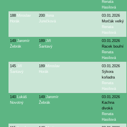
Renata
Hasilová
188
Miroslav
200
Ilona
03.01.2026
Horák
Jurečková
Morčák velký
Renata
Hasilová
149
Jaromír
189
Jiří
03.01.2026
Žebrák
Šantavý
Racek bouřní
Renata
Hasilová
145
Jiří
189
Miroslav
03.01.2026
Šantavý
Horák
Sýkora
koňadra
Renata
Hasilová
140
Lukáš
149
Jaromír
03.01.2026
Novotný
Žebrák
Kachna
divoká
Renata
Hasilová