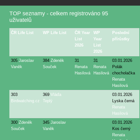
TOP seznamy - celkem registrováno 95
uživatelů
ČR Life List
WP Life List
ČR Year
WP
Poslední
List
Year
přírůstky
2026
List
2026
305
Jaroslav
384
Zdeněk
31
31
03.01.2026
Vaněk
Souček
Renata
Renata
Polák
Hasilová
Hasilová
chocholačka
Renata
Hasilová
303
369
Vláďa
03.01.2026
Birdwatching.cz
Teplý
Lyska černá
Renata
Hasilová
300
Zdeněk
345
Jaroslav
03.01.2026
Souček
Vaněk
Kos černý
Renata