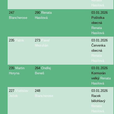
Renata
Hasilová
247
290
Renata
03.01.2026
Blancherose
Hasilová
Poštolka
obecná
Renata
Hasilová
235
Patrik
273
Pavel
03.01.2026
Mezulián
Červenka
obecná
Renata
Hasilová
235
Martin
264
Ondřej
03.01.2026
Horyna
Beneš
Kormorán
velký
Renata
Hasilová
227
Vratislav
248
03.01.2026
Ježek
Blancherose
Racek
bělohlavý
Renata
Hasilová