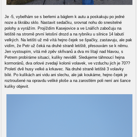
Je -5, vybelhám se s berlemi a báglem k autu a poskakuju po jedné
noze a škrábu sklo. Nastavit sedačku, srovnat nohu do snesitelné
polohy a vyrážím. Projíždím Kasejovice a ve Lnářích zabočuju na
letiště na stromě první letošní drozd a na rybníku u silnice 14 labutí
velkých. Na letišti už mě vítá hejno čejek se špačky, zastavuju, ale pak
vidím, že Petr už čeká na druhé straně letiště, přesouvám se k němu.
Jen vystoupím, vítá mě zpěv skřivanů a dva mi lítají nad hlavou, s
Petrem probíráme situaci, kulíky neviděl. Sledujeme táhnoucí hejna
kormoránů, dva orlové zvedají kolonii volavek, ve vzduchu jich je 70??
Proletí dvě husy velké a krkavec. Na druhé straně letiště 3 volavky
bílé. Po kulíkách ani vidu ani slechu, ale jak koukáme, hejno čejek je
roztroušené na opravdu veliké ploše a na zarostlém poli není ani šance
kulíky objevit.