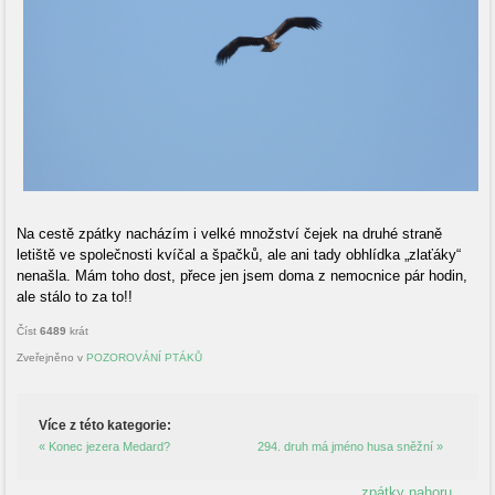
Na cestě zpátky nacházím i velké množství čejek na druhé straně
letiště ve společnosti kvíčal a špačků, ale ani tady obhlídka „zlaťáky“
nenašla. Mám toho dost, přece jen jsem doma z nemocnice pár hodin,
ale stálo to za to!!
Číst
6489
krát
Zveřejněno v
POZOROVÁNÍ PTÁKŮ
Více z této kategorie:
« Konec jezera Medard?
294. druh má jméno husa sněžní »
zpátky nahoru