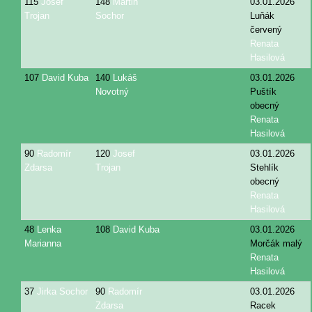
115
Josef
148
Martin
03.01.2026
Trojan
Sochor
Luňák
červený
Renata
Hasilová
107
David Kuba
140
Lukáš
03.01.2026
Novotný
Puštík
obecný
Renata
Hasilová
90
Radomír
120
Josef
03.01.2026
Zdarsa
Trojan
Stehlík
obecný
Renata
Hasilová
48
Lenka
108
David Kuba
03.01.2026
Marianna
Morčák malý
Renata
Hasilová
37
Jirka Sochor
90
Radomír
03.01.2026
Zdarsa
Racek