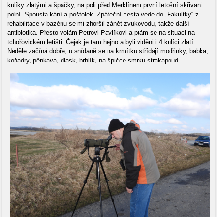
kulíky zlatými a špačky, na poli před Merklínem první letošní skřivani
polní. Spousta kání a poštolek. Zpáteční cesta vede do „Fakultky“ z
rehabilitace v bazénu se mi zhoršil zánět zvukovodu, takže další
antibiotika. Přesto volám Petrovi Pavlíkovi a ptám se na situaci na
tchořovickém letišti. Čejek je tam hejno a byli viděni i 4 kulíci zlatí.
Neděle začíná dobře, u snídaně se na krmítku střídají modřinky, babka,
koňadry, pěnkava, dlask, brhlík, na špičce smrku strakapoud.