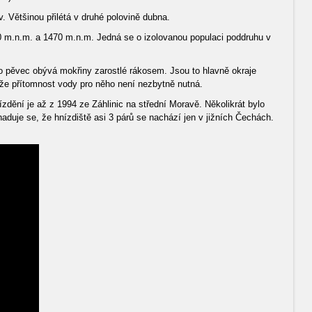
. Většinou přilétá v druhé polovině dubna.
00 m.n.m. a 1470 m.n.m. Jedná se o izolovanou populaci poddruhu v
o pěvec obývá mokřiny zarostlé rákosem. Jsou to hlavně okraje
 že přítomnost vody pro něho není nezbytně nutná.
zdění je až z 1994 ze Záhlinic na střední Moravě. Několikrát bylo
uje se, že hnízdiště asi 3 párů se nachází jen v jižních Čechách.