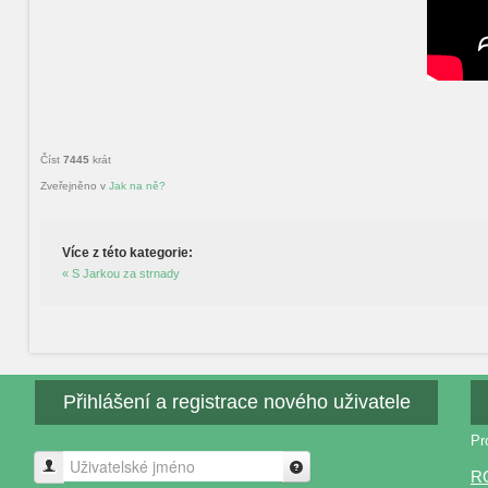
Číst
7445
krát
Zveřejněno v
Jak na ně?
Více z této kategorie:
« S Jarkou za strnady
Přihlášení a registrace nového uživatele
Pr
Uživatelské jméno
R