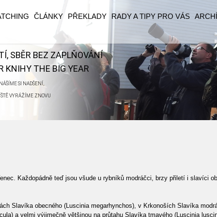
ATCHING
ČLÁNKY
PŘEKLADY
RADY A TIPY PRO VÁS
ARCH
ĚTÍ, SBĚR BEZ ZAPLŇOVÁNÍ
 KNIHY THE BIG YEAR
ÁŠÍME SI NADŠENÍ,
ŘÍŠTĚ VYRÁŽÍME ZNOVU
eřenec. Každopádně teď jsou všude u rybníků modráčci, brzy přiletí i slavíci 
hách Slavíka obecného (Luscinia megarhynchos), v Krkonoších Slavíka modrá
la) a velmi výjimečně většinou na průtahu Slavíka tmavého (Luscinia luscin