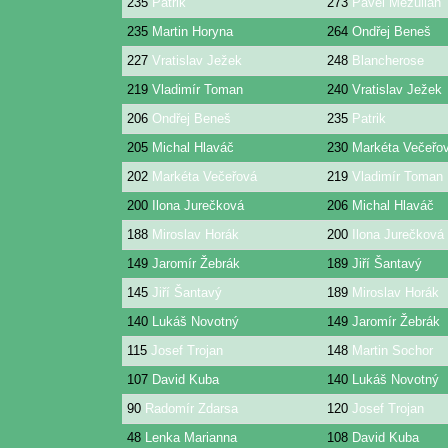
235
Patrik
273
Pavel Mezulián
235
Martin Horyna
264
Ondřej Beneš
227
Vratislav Ježek
248
Blancherose
219
Vladimír Toman
240
Vratislav Ježek
206
Ondřej Beneš
235
Patrik
205
Michal Hlaváč
230
Markéta Večeřo
202
Markéta Večeřová
219
Vladimír Toman
200
Ilona Jurečková
206
Michal Hlaváč
188
Miroslav Horák
200
Ilona Jurečková
149
Jaromír Žebrák
189
Jiří Šantavý
145
Jiří Šantavý
189
Miroslav Horák
140
Lukáš Novotný
149
Jaromír Žebrák
115
Josef Trojan
148
Martin Sochor
107
David Kuba
140
Lukáš Novotný
90
Radomír Zdarsa
120
Josef Trojan
48
Lenka Marianna
108
David Kuba