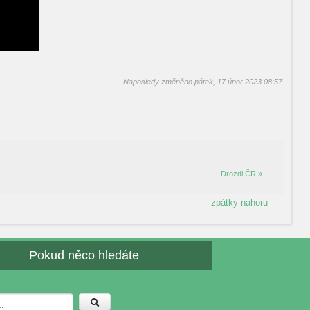
Naposledy změněno pátek, 17 únor 2023 08:57
Drozdi ČR »
zpátky nahoru
Pokud něco hledáte