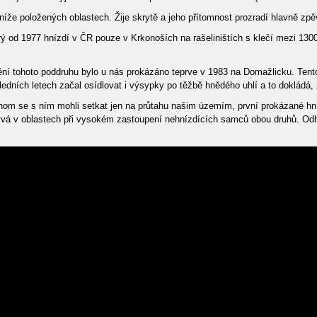
že položených oblastech. Žije skrytě a jeho přítomnost prozradí hlavně zpěv
erý od 1977 hnízdí v ČR pouze v Krkonoších na rašeliništích s klečí mezi 13
ění tohoto poddruhu bylo u nás prokázáno teprve v 1983 na Domažlicku. Tent
ledních letech začal osídlovat i výsypky po těžbě hnědého uhlí a to dokládá,
chom se s ním mohli setkat jen na průtahu našim územím, první prokázané hní
á v oblastech při vysokém zastoupení nehnízdících samců obou druhů. Odhad