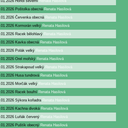
.01.2026
Hohol severní
Renata Hasilová
.01.2026
Poštolka obecná
Renata Hasilová
.01.2026
Červenka obecná
Renata Hasilová
.01.2026
Kormorán velký
Renata Hasilová
.01.2026
Racek bělohlavý
Renata Hasilová
.01.2026
Kavka obecná
Renata Hasilová
.01.2026
Polák velký
Renata Hasilová
.01.2026
Orel mořský
Renata Hasilová
.01.2026
Strakapoud velký
Renata Hasilová
.01.2026
Husa tundrová
Renata Hasilová
.01.2026
Morčák velký
Renata Hasilová
.01.2026
Racek bouřní
Renata Hasilová
.01.2026
Sýkora koňadra
Renata Hasilová
.01.2026
Kachna divoká
Renata Hasilová
.01.2026
Luňák červený
Renata Hasilová
.01.2026
Puštík obecný
Renata Hasilová