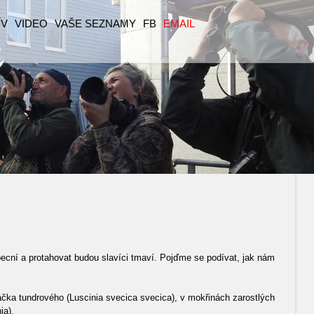
ÍV
VIDEO
VAŠE SEZNAMY
FB
EMAIL
obecní a protahovat budou slavíci tmaví. Pojďme se podívat, jak nám
čka tundrového (Luscinia svecica svecica), v mokřinách zarostlých
ia).