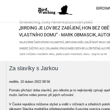
BIRDW
Birdwatching, česky řekneme pozorování ptáků
„BIRDING JE LOV BEZ ZABÍJENÍ, HON BEZ OB
VLASTNÍHO DOMU“ - MARK OBMASCIK, AUTOR
NAJEZDÍME ČASTO STOVKY KILOMETRŮ, ABYCHOM VIDĚLI DALŠÍ NOVÝ DRUH. ODN
RADOST, ZÁŽITKY, ALE I ZKLAMÁNÍ, POKUD NAŠE CESTA BYLA ZBYTEČNÁ, ALE P
Začít můžete v každém věku, podle svých možností, času...stojí to za to!
Za slavíky s Jarkou
neděle, 10 duben 2022 08:56
Pomalu přichází doba slavíků, pro někoho je to nejkrásněji zpívají op
muže Jarčino video pomoc při jejich určování.
V České republice můžeme slyšet a vidět v nížinách a středních polo
rákosem Slavíka modráčka středoevropského (Luscinia svecica cyanecu