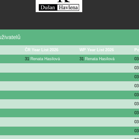
živatelů
ČR Year List 2026
WP Year List 2026
Po
31
Renata Hasilová
31
Renata Hasilová
03
03
03
03
03
03
03
03
03