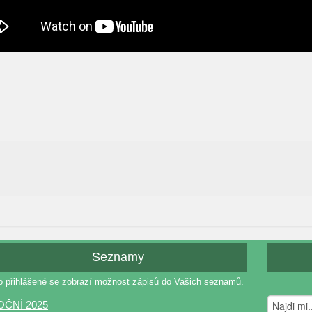
Seznamy
o přihlášené se zobrazí možnost zápisů do Vašich seznamů.
OČNÍ 2025