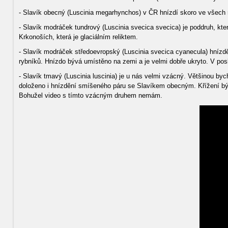
- Slavík obecný (Luscinia megarhynchos) v ČR hnízdí skoro ve všech ní
- Slavík modráček tundrový (Luscinia svecica svecica) je poddruh, kt
Krkonoších, která je glaciálním reliktem.
- Slavík modráček středoevropský (Luscinia svecica cyanecula) hnízd
rybníků. Hnízdo bývá umístěno na zemi a je velmi dobře ukryto. V pos
- Slavík tmavý (Luscinia luscinia) je u nás velmi vzácný. Většinou by
doloženo i hnízdění smíšeného páru se Slavíkem obecným. Křížení býv
Bohužel video s tímto vzácným druhem nemám.