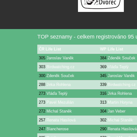
TOP seznamy - celkem registrováno 95 u
ČR Life List
WP Life List
305
Jaroslav Vaněk
384
Zdeněk Souček
303
Birdwatching.cz
369
Vláďa Teplý
300
Zdeněk Souček
345
Jaroslav Vaněk
288
Jirka Rohlena
339
Birdwatching.cz
273
Vláďa Teplý
316
Jirka Rohlena
273
Pavel Mezulián
313
Martin Horyna
272
Michal Staněk
304
Jan Veber
257
Renata Hasilová
302
Michal Staněk
247
Blancherose
290
Renata Hasilová