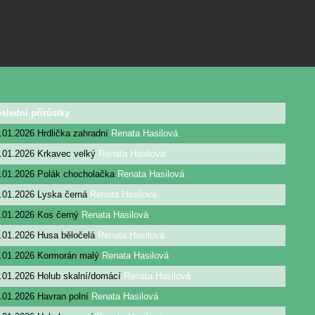
slední přírůstky
.01.2026
Hrdlička zahradní
Renata Hasilová
.01.2026
Krkavec velký
Renata Hasilová
.01.2026
Polák chocholačka
Renata Hasilová
.01.2026
Lyska černá
Renata Hasilová
.01.2026
Kos černý
Renata Hasilová
.01.2026
Husa běločelá
Renata Hasilová
.01.2026
Kormorán malý
Renata Hasilová
.01.2026
Holub skalní/domácí
Renata Hasilová
.01.2026
Havran polní
Renata Hasilová