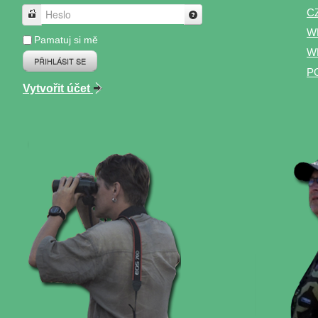
C
Heslo
W
Pamatuj si mě
WP
PŘIHLÁSIT SE
P
Vytvořit účet