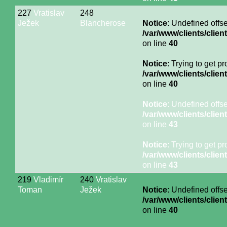
227
Vratislav
248
Ježek
Blancherose
Notice
: Undefined offse
/var/www/clients/cli
on line
40
Notice
: Trying to get p
/var/www/clients/cli
on line
40
Notice
: Undefined offse
/var/www/clients/cli
on line
43
Notice
: Trying to get p
/var/www/clients/cli
on line
43
219
Vladimír
240
Vratislav
Toman
Ježek
Notice
: Undefined offse
/var/www/clients/cli
on line
40