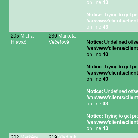
on line
43
Notice
: Trying to get p
/var/www/clients/cli
on line
43
205
Michal
230
Markéta
Hlaváč
Večeřová
Notice
: Undefined offse
/var/www/clients/cli
on line
40
Notice
: Trying to get p
/var/www/clients/cli
on line
40
Notice
: Undefined offse
/var/www/clients/cli
on line
43
Notice
: Trying to get p
/var/www/clients/cli
on line
43
202
Markéta
219
Vladimír