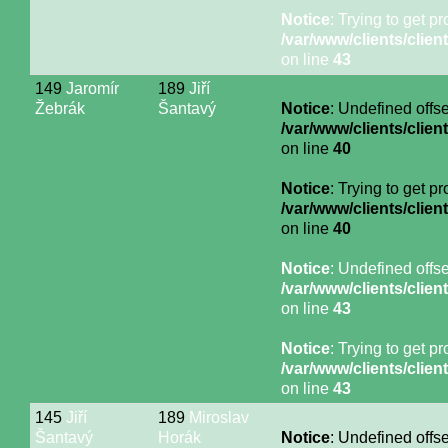
Notice
: Trying to get p
/var/www/clients/cli
on line
43
149
Jaromír
189
Jiří
Žebrák
Šantavý
Notice
: Undefined offse
/var/www/clients/cli
on line
40
Notice
: Trying to get p
/var/www/clients/cli
on line
40
Notice
: Undefined offse
/var/www/clients/cli
on line
43
Notice
: Trying to get p
/var/www/clients/cli
on line
43
145
Jiří
189
Miroslav
Šantavý
Horák
Notice
: Undefined offse