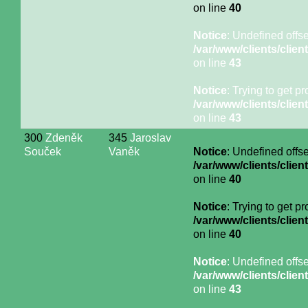
on line
40
Notice
: Undefined offse
/var/www/clients/cli
on line
43
Notice
: Trying to get p
/var/www/clients/cli
on line
43
300
Zdeněk
345
Jaroslav
Souček
Vaněk
Notice
: Undefined offse
/var/www/clients/cli
on line
40
Notice
: Trying to get p
/var/www/clients/cli
on line
40
Notice
: Undefined offse
/var/www/clients/cli
on line
43