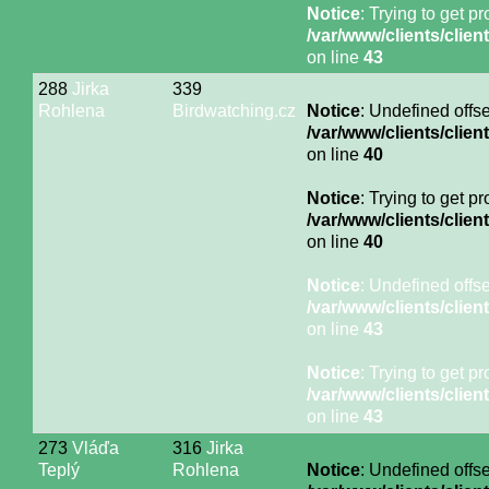
Notice
: Trying to get p
/var/www/clients/cli
on line
43
288
Jirka
339
Rohlena
Birdwatching.cz
Notice
: Undefined offse
/var/www/clients/cli
on line
40
Notice
: Trying to get p
/var/www/clients/cli
on line
40
Notice
: Undefined offse
/var/www/clients/cli
on line
43
Notice
: Trying to get p
/var/www/clients/cli
on line
43
273
Vláďa
316
Jirka
Teplý
Rohlena
Notice
: Undefined offse