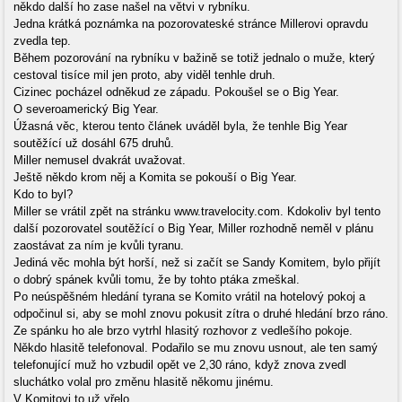
někdo další ho zase našel na větvi v rybníku.
Jedna krátká poznámka na pozorovateské stránce Millerovi opravdu
zvedla tep.
Během pozorování na rybníku v bažině se totiž jednalo o muže, který
cestoval tisíce mil jen proto, aby viděl tenhle druh.
Cizinec pocházel odněkud ze západu. Pokoušel se o Big Year.
O severoamerický Big Year.
Úžasná věc, kterou tento článek uváděl byla, že tenhle Big Year
soutěžící už dosáhl 675 druhů.
Miller nemusel dvakrát uvažovat.
Ještě někdo krom něj a Komita se pokouší o Big Year.
Kdo to byl?
Miller se vrátil zpět na stránku www.travelocity.com. Kdokoliv byl tento
další pozorovatel soutěžící o Big Year, Miller rozhodně neměl v plánu
zaostávat za ním je kvůli tyranu.
Jediná věc mohla být horší, než si začít se Sandy Komitem, bylo přijít
o dobrý spánek kvůli tomu, že by tohto ptáka zmeškal.
Po neúspěšném hledání tyrana se Komito vrátil na hotelový pokoj a
odpočinul si, aby se mohl znovu pokusit zítra o druhé hledání brzo ráno.
Ze spánku ho ale brzo vytrhl hlasitý rozhovor z vedlešího pokoje.
Někdo hlasitě telefonoval. Podařilo se mu znovu usnout, ale ten samý
telefonující muž ho vzbudil opět ve 2,30 ráno, když znova zvedl
sluchátko volal pro změnu hlasitě někomu jinému.
V Komitovi to už vřelo.