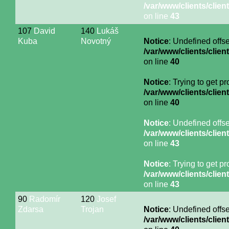
/var/www/clients/cli
on line
43
107
David
140
Lukáš
Kuba
Novotný
Notice
: Undefined offse
/var/www/clients/cli
on line
40
Notice
: Trying to get p
/var/www/clients/cli
on line
40
Notice
: Undefined offse
/var/www/clients/cli
on line
43
Notice
: Trying to get p
/var/www/clients/cli
on line
43
90
Radomír
120
Josef
Zdarsa
Trojan
Notice
: Undefined offse
/var/www/clients/cli