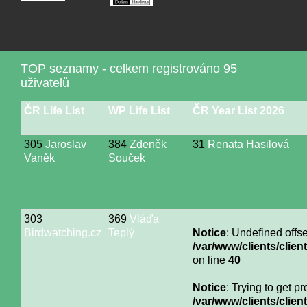
TOP seznamy - celkem registrováno 95
uživatelů
ČR Life List
WP Life List
ČR Year List 2026
305
Jaroslav
384
Zdeněk
31
Renata Hasilová
Vaněk
Souček
303
369
Vláďa
Birdwatching.cz
Teplý
Notice
: Undefined offse
/var/www/clients/cli
on line
40
Notice
: Trying to get p
/var/www/clients/cli