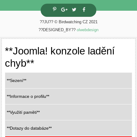
??JU?? © Birdwatching CZ 2021
??DESIGNED_BY??
olwebdesign
**Joomla! konzole ladění
chyb**
**Sezení**
**Informace o profilu**
**Využití paměti**
**Dotazy do databáze**