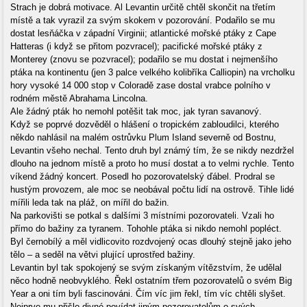
Strach je dobrá motivace. Al Levantin určitě chtěl skončit na třetím
místě a tak vyrazil za svým skokem v pozorování. Podařilo se mu
dostat lesňáčka v západní Virginii; atlantické mořské ptáky z Cape
Hatteras (i když se přitom pozvracel); pacifické mořské ptáky z
Monterey (znovu se pozvracel); podařilo se mu dostat i nejmenšího
ptáka na kontinentu (jen 3 palce velkého kolibříka Calliopin) na vrcholku
hory vysoké 14 000 stop v Coloradě zase dostal vrabce polního v
rodném městě Abrahama Lincolna.
Ale žádný pták ho nemohl potěšit tak moc, jak tyran savanový.
Když se poprvé dozvěděl o hlášení o tropickém zabloudilci, kterého
někdo nahlásil na malém ostrůvku Plum Island severně od Bostnu,
Levantin všeho nechal. Tento druh byl známý tím, že se nikdy nezdržel
dlouho na jednom místě a proto ho musí dostat a to velmi rychle. Tento
víkend žádný koncert. Posedl ho pozorovatelský ďábel. Prodral se
hustým provozem, ale moc se neobával počtu lidí na ostrově. Tihle lidé
mířili leda tak na pláž, on mířil do bažin.
Na parkovišti se potkal s dalšími 3 místními pozorovateli. Vzali ho
přímo do bažiny za tyranem. Tohohle ptáka si nikdo nemohl popléct.
Byl černobílý a měl vidlicovito rozdvojený ocas dlouhý stejně jako jeho
tělo – a seděl na větvi plující uprostřed bažiny.
Levantin byl tak spokojený se svým získaným vítězstvím, že udělal
něco hodně neobvyklého. Řekl ostatním třem pozorovatelů o svém Big
Year a oni tím byli fascinováni. Čím víc jim řekl, tím víc chtěli slyšet.
Nejprve mu přišlo divné povídat jiným pozorovatelům o svých