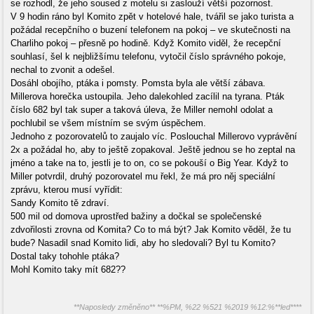
se rozhodl, že jeho soused z motelu si zaslouží větší pozornost.
V 9 hodin ráno byl Komito zpět v hotelové hale, tvářil se jako turista a
požádal recepčního o buzení telefonem na pokoj – ve skutečnosti na
Charliho pokoj – přesně po hodině. Když Komito viděl, že recepční
souhlasí, šel k nejbližšímu telefonu, vytočil číslo správného pokoje,
nechal to zvonit a odešel.
Dosáhl obojího, ptáka i pomsty. Pomsta byla ale větší zábava.
Millerova horečka ustoupila. Jeho dalekohled zacílil na tyrana. Pták
číslo 682 byl tak super a taková úleva, že Miller nemohl odolat a
pochlubil se všem místním se svým úspěchem.
Jednoho z pozorovatelů to zaujalo víc. Poslouchal Millerovo vyprávění
2x a požádal ho, aby to ještě zopakoval. Ještě jednou se ho zeptal na
jméno a take na to, jestli je to on, co se pokouší o Big Year. Když to
Miller potvrdil, druhý pozorovatel mu řekl, že má pro něj speciální
zprávu, kterou musí vyřídit:
Sandy Komito tě zdraví.
500 mil od domova uprostřed bažiny a dočkal se společenské
zdvořilosti zrovna od Komita? Co to má být? Jak Komito věděl, že tu
bude? Nasadil snad Komito lidi, aby ho sledovali? Byl tu Komito?
Dostal taky tohohle ptáka?
Mohl Komito taky mít 682??
**Naposledy změněno** **%PM, %22 %521 %2019 %12:%**led****