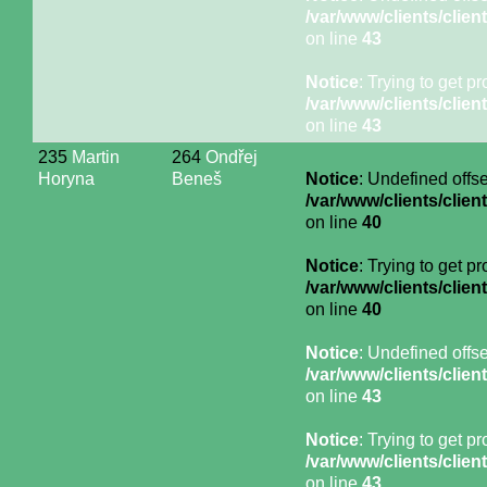
/var/www/clients/cli
on line
43
Notice
: Trying to get p
/var/www/clients/cli
on line
43
235
Martin
264
Ondřej
Horyna
Beneš
Notice
: Undefined offse
/var/www/clients/cli
on line
40
Notice
: Trying to get p
/var/www/clients/cli
on line
40
Notice
: Undefined offse
/var/www/clients/cli
on line
43
Notice
: Trying to get p
/var/www/clients/cli
on line
43