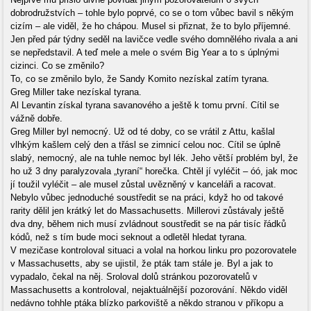
dobrodružstvích – tohle bylo poprvé, co se o tom vůbec bavil s někým
cizím – ale viděl, že ho chápou. Musel si přiznat, že to bylo příjemné.
Jen před pár týdny seděl na lavičce vedle svého domnělého rivala a ani
se nepředstavil. A teď mele a mele o svém Big Year a to s úplnými
cizinci. Co se změnilo?
To, co se změnilo bylo, že Sandy Komito nezískal zatím tyrana.
Greg Miller take nezískal tyrana.
Al Levantin získal tyrana savanového a ještě k tomu první. Cítil se
vážně dobře.
Greg Miller byl nemocný. Už od té doby, co se vrátil z Attu, kašlal
vlhkým kašlem celý den a třásl se zimnicí celou noc. Cítil se úplně
slabý, nemocný, ale na tuhle nemoc byl lék. Jeho větší problém byl, že
ho už 3 dny paralyzovala „tyraní“ horečka. Chtěl jí vyléčit – óó, jak moc
jí toužil vyléčit – ale musel zůstal uvězněný v kanceláři a racovat.
Nebylo vůbec jednoduché soustředit se na práci, když ho od takové
rarity dělil jen krátký let do Massachusetts. Millerovi zůstávaly ještě
dva dny, během nich musí zvládnout soustředit se na pár tisíc řádků
kódů, než s tím bude moci seknout a odletěl hledat tyrana.
V mezičase kontroloval situaci a volal na horkou linku pro pozorovatele
v Massachusetts, aby se ujistil, že pták tam stále je. Byl a jak to
vypadalo, čekal na něj. Sroloval dolů stránkou pozorovatelů v
Massachusetts a kontroloval, nejaktuálnější pozorování. Někdo viděl
nedávno tohhle ptáka blízko parkoviště a někdo stranou v příkopu a