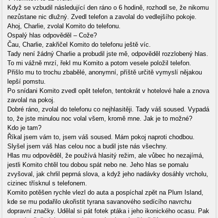
Když se vzbudil následující den ráno o 6 hodině, rozhodl se, že nikomu
nezůstane nic dlužný. Zvedl telefon a zavolal do vedlejšího pokoje.
Ahoj, Charlie, zvolal Komito do telefonu.
Ospalý hlas odpověděl – Cože?
Čau, Charlie, zakřičel Komito do telefonu ještě víc.
Tady není žádný Charlie a probudil jste mě, odpověděl rozzlobený hlas.
To mi vážně mrzí, řekl mu Komito a potom vesele položil telefon.
Přišlo mu to trochu zbabělé, anonymní, příště určitě vymyslí nějakou
lepší pomstu.
Po snídani Komito zvedl opět telefon, tentokrát v hotelové hale a znova
zavolal na pokoj.
Dobré ráno, zvolal do telefonu co nejhlasitěji. Tady váš soused. Vypadá
to, že jste minulou noc volal všem, kromě mne. Jak je to možné?
Kdo je tam?
Říkal jsem vám to, jsem váš soused. Mám pokoj naproti chodbou.
Slyšel jsem váš hlas celou noc a budil jste nás všechny.
Hlas mu odpověděl, že používá hlasitý režim, ale vůbec ho nezajímá,
jestli Komito chtěl tou dobou spát nebo ne. Jeho hlas se pomalu
zvyšoval, jak chrlil peprná slova, a když jeho nadávky dosáhly vrcholu,
cizinec třísknul s telefonem.
Komito potěšen rychle vlezl do auta a pospíchal zpět na Plum Island,
kde se mu podařilo ukořistit tyrana savanového sedícího navrchu
dopravní značky. Udělal si pát fotek ptáka i jeho ikonického ocasu. Pak