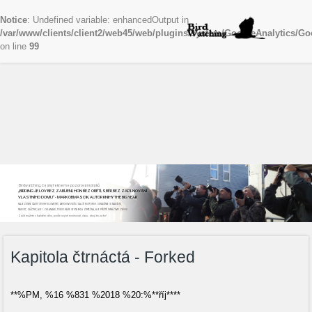
Notice
: Undefined variable: enhancedOutput in
/var/www/clients/client2/web45/web/plugins/system/GoogleAnalytics/Go
on line
99
Birdwatching, česky řekneme pozorování ptáků
„BIRDING JE LOV BEZ ZABÍJENÍ, HON BEZ OBĚTÍ, SBĚR BEZ ZAPLŇOVÁNÍ
VLASTNÍHO DOMU“ - MARK OBMASCIK, AUTOR KNIHY THE BIG YEAR
NAJEZDÍME ČASTO STOVKY KILOMETRŮ, ABYCHOM VIDĚLI DALŠÍ NOVÝ DRUH. ODNÁŠÍME SI NADŠENÍ,
RADOST, ZÁŽITKY, ALE I ZKLAMÁNÍ, POKUD NAŠE CESTA BYLA ZBYTEČNÁ, ALE PŘÍŠTĚ VYRÁŽÍME ZNOVU
Začít můžete v každém věku, podle svých možností, času...stojí to za to!
Kapitola čtrnáctá - Forked
**%PM, %16 %831 %2018 %20:%**říj****