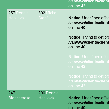
/var/www/clients/cli
on line
43
257
Renata
302
Michal
Hasilová
Staněk
Notice
: Undefined offse
/var/www/clients/cli
on line
40
Notice
: Trying to get p
/var/www/clients/cli
on line
40
Notice
: Undefined offse
/var/www/clients/cli
on line
43
Notice
: Trying to get p
/var/www/clients/cli
on line
43
247
290
Renata
Blancherose
Hasilová
Notice
: Undefined offse
/var/www/clients/cli
on line
40