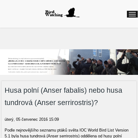
Birdwatching, česky řekneme pozorování ptáků
„BIRDING JE LOV BEZ ZABÍJENÍ, HON BEZ OBĚTÍ, SBĚR BEZ ZAPLŇOVÁNÍ
VLASTNÍHO DOMU“ - MARK OBMASCIK, AUTOR KNIHY THE BIG YEAR
NAJEZDÍME ČASTO STOVKY KILOMETRŮ, ABYCHOM VIDĚLI DALŠÍ NOVÝ DRUH. ODNÁŠÍME SI NADŠENÍ,
RADOST, ZÁŽITKY, ALE I ZKLAMÁNÍ, POKUD NAŠE CESTA BYLA ZBYTEČNÁ, ALE PŘÍŠTĚ VYRÁŽÍME ZNOVU
Začít můžete v každém věku, podle svých možností, času...stojí to za to!
Husa polní (Anser fabalis) nebo husa
tundrová (Anser serrirostris)?
úterý, 05 červenec 2016 15:09
Podle nejnovějšího seznamu ptáků světa IOC World Bird List Version
5.1 byla husa tundrová (Anser serrirostris) oddělena od husy polní