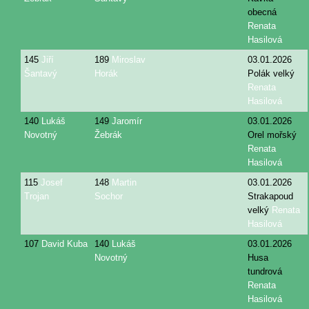
obecná
Renata
Hasilová
145
Jiří
189
Miroslav
03.01.2026
Šantavý
Horák
Polák velký
Renata
Hasilová
140
Lukáš
149
Jaromír
03.01.2026
Novotný
Žebrák
Orel mořský
Renata
Hasilová
115
Josef
148
Martin
03.01.2026
Trojan
Sochor
Strakapoud
velký
Renata
Hasilová
107
David Kuba
140
Lukáš
03.01.2026
Novotný
Husa
tundrová
Renata
Hasilová