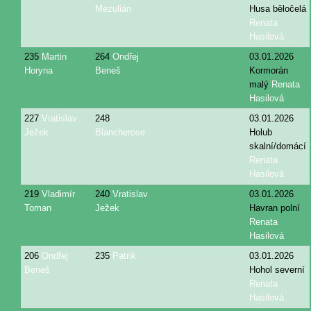
Mezulián
Husa běločelá
Renata
Hasilová
235
Martin
264
Ondřej
03.01.2026
Horyna
Beneš
Kormorán
malý
Renata
Hasilová
227
Vratislav
248
03.01.2026
Ježek
Blancherose
Holub
skalní/domácí
Renata
Hasilová
219
Vladimír
240
Vratislav
03.01.2026
Toman
Ježek
Havran polní
Renata
Hasilová
206
Ondřej
235
Patrik
03.01.2026
Beneš
Hohol severní
Renata
Hasilová