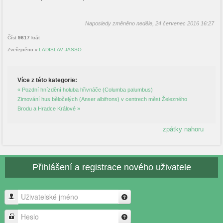
Naposledy změněno neděle, 24 červenec 2016 16:27
Číst
9617
krát
Zveřejněno v
LADISLAV JASSO
Více z této kategorie:
« Pozdní hnízdění holuba hřivnáče (Columba palumbus)
Zimování hus běločelých (Anser albifrons) v centrech měst Železného
Brodu a Hradce Králové »
zpátky nahoru
Přihlášení a registrace nového uživatele
Uživatelské jméno
Heslo