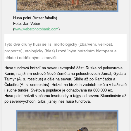
Husa polní (Anser fabalis)
Foto: Jan Veber
(
www.veberphotobank.com
)
Tyto dva druhy husí se liší morfologicky (zbarvení, velikost,
proporce), etologicky (hlas) i rozdílným hnízdním biotopem a
někde i oddělenými zimovišti.
Husa tundrová hnízdí na severu evropské části Ruska od poloostrova
Kanin, na jižním ostrově Nové Země a na poloostrovech Jamal, Gyda a
Tajmyr (A. s. rossicus) a dále na severu Sibiře až po Kamčatku a
Čukotku (A. s. serrirostris). Hnízdí na březích vodních toků a v bažinaté
i suché tundře. Světová populace je odhadována na 800 000 ex.
Husa polní hnízdí v pásmu lesotundry a tajgy od severu Skandinávie až
po severovýchodní Sibiř, jižněji než husa tundrová.