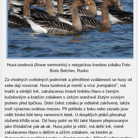
Husa tundrová (Anser serrirostris) s netypickou kresbou zobáku Foto:
Boris Belchev, Rusko
Za vhodných světelných podmínek a přiměřené vzdálenosti se husy od
sebe dají rozeznat. Husa tundrová je menší a více „kompaktní", má
kratší a silnější krk, zakulacenou tmavě hnědou hlavu s černým
kuželovitým a kratším zobákem s úzkým oranžově žlutým svislým
pruhem před špičkou. Dolní čelist zobáku je viditelně zakřivená, takže
tvoří výraznou oválnou mezeru. Při pohledu z boku nebo zezadu jsou
vidět široké bílé lemy ramenních letek. U dospělých ptáků přesahují
složená křídla ocas. Od husy polní se liší také hlasem přepisovaným
jako tříslabičné yak-ak-ak. Husa polní je větší, má delší krk, méně
zakulacenou hlavu s delším a užším zobákem, na kterém je