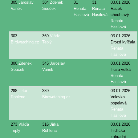
305
Jaroslav
384
Zdeněk
31
31
03.01.2026
Vaněk
Souček
Renata
Renata
Racek
Hasilová
Hasilová
chechtavý
Renata
Hasilová
303
369
Vláďa
03.01.2026
Birdwatching.cz
Teplý
Drozd kvíčala
Renata
Hasilová
300
Zdeněk
345
Jaroslav
03.01.2026
Souček
Vaněk
Husa velká
Renata
Hasilová
288
Jirka
339
03.01.2026
Rohlena
Birdwatching.cz
Volavka
popelavá
Renata
Hasilová
273
Vláďa
316
Jirka
03.01.2026
Teplý
Rohlena
Hrdlička
zahradní