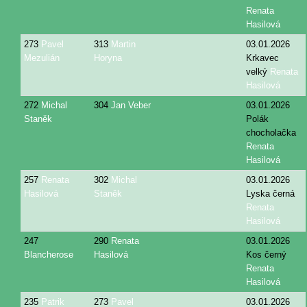
Renata
Hasilová
273
Pavel
313
Martin
03.01.2026
Mezulián
Horyna
Krkavec
velký
Renata
Hasilová
272
Michal
304
Jan Veber
03.01.2026
Staněk
Polák
chocholačka
Renata
Hasilová
257
Renata
302
Michal
03.01.2026
Hasilová
Staněk
Lyska černá
Renata
Hasilová
247
290
Renata
03.01.2026
Blancherose
Hasilová
Kos černý
Renata
Hasilová
235
Patrik
273
Pavel
03.01.2026