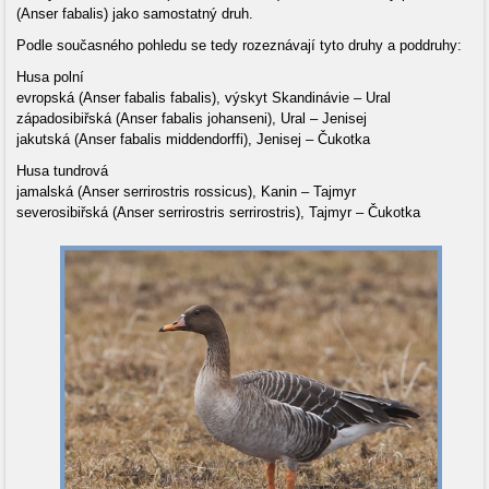
(Anser fabalis) jako samostatný druh.
Podle současného pohledu se tedy rozeznávají tyto druhy a poddruhy:
Husa polní
evropská (Anser fabalis fabalis), výskyt Skandinávie – Ural
západosibiřská (Anser fabalis johanseni), Ural – Jenisej
jakutská (Anser fabalis middendorffi), Jenisej – Čukotka
Husa tundrová
jamalská (Anser serrirostris rossicus), Kanin – Tajmyr
severosibiřská (Anser serrirostris serrirostris), Tajmyr – Čukotka