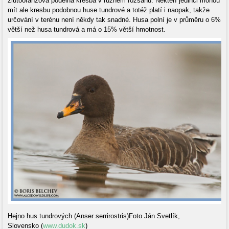
žlutooranžová podélná kresba v různém rozsahu. Někteří jedinci mohou
mít ale kresbu podobnou huse tundrové a totéž platí i naopak, takže
určování v terénu není někdy tak snadné. Husa polní je v průměru o 6%
větší než husa tundrová a má o 15% větší hmotnost.
Hejno hus tundrových (Anser serrirostris)Foto Ján Svetlík,
Slovensko (
www.dudok.sk
)