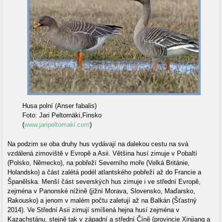
Husa polní (Anser fabalis)
Foto: Jari Peltomäki,Finsko
(
www.jaripeltomaki.com
)
Na podzim se oba druhy hus vydávají na dalekou cestu na svá
vzdálená zimoviště v Evropě a Asii. Většina husí zimuje v Pobaltí
(Polsko, Německo), na pobřeží Severního moře (Velká Británie,
Holandsko) a část zalétá podél atlantského pobřeží až do Francie a
Španělska. Menší část severských hus zimuje i ve střední Evropě,
zejména v Panonské nížině (jižní Morava, Slovensko, Maďarsko,
Rakousko) a jenom v malém počtu zaletují až na Balkán (Šťastný
2014). Ve Střední Asii zimují smíšená hejna husí zejména v
Kazachstánu, stejně tak v západní a střední Číně (provincie Xinjiang a