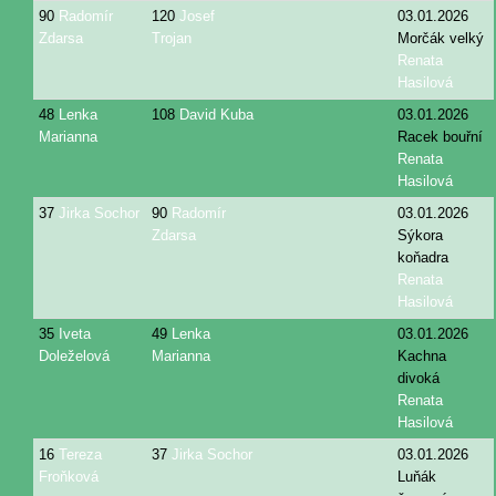
90
Radomír
120
Josef
03.01.2026
Zdarsa
Trojan
Morčák velký
Renata
Hasilová
48
Lenka
108
David Kuba
03.01.2026
Marianna
Racek bouřní
Renata
Hasilová
37
Jirka Sochor
90
Radomír
03.01.2026
Zdarsa
Sýkora
koňadra
Renata
Hasilová
35
Iveta
49
Lenka
03.01.2026
Doleželová
Marianna
Kachna
divoká
Renata
Hasilová
16
Tereza
37
Jirka Sochor
03.01.2026
Froňková
Luňák