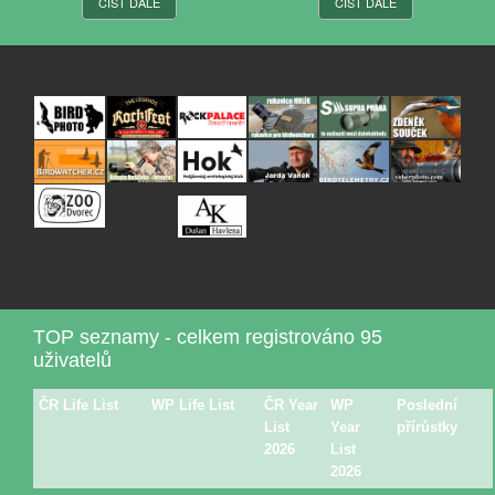
ČÍST DÁLE
ČÍST DÁLE
TOP seznamy - celkem registrováno 95
uživatelů
ČR Life List
WP Life List
ČR Year
WP
Poslední
List
Year
přírůstky
2026
List
2026