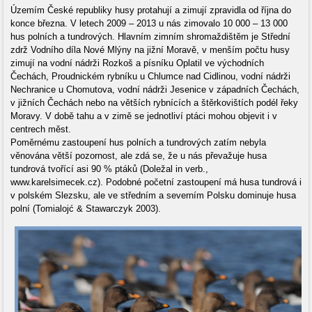
Územím České republiky husy protahují a zimují zpravidla od října do
konce března. V letech 2009 – 2013 u nás zimovalo 10 000 – 13 000
hus polních a tundrových. Hlavním zimním shromaždištěm je Střední
zdrž Vodního díla Nové Mlýny na jižní Moravě, v menším počtu husy
zimují na vodní nádrži Rozkoš a písníku Oplatil ve východních
Čechách, Proudnickém rybníku u Chlumce nad Cidlinou, vodní nádrži
Nechranice u Chomutova, vodní nádrži Jesenice v západních Čechách,
v jižních Čechách nebo na větších rybnících a štěrkovištích podél řeky
Moravy. V době tahu a v zimě se jednotliví ptáci mohou objevit i v
centrech měst.
Poměrnému zastoupení hus polních a tundrových zatím nebyla
věnována větší pozornost, ale zdá se, že u nás převažuje husa
tundrová tvořící asi 90 % ptáků (Doležal in verb.,
www.karelsimecek.cz). Podobné početní zastoupení má husa tundrová i
v polském Slezsku, ale ve středním a severním Polsku dominuje husa
polní (Tomialojć & Stawarczyk 2003).