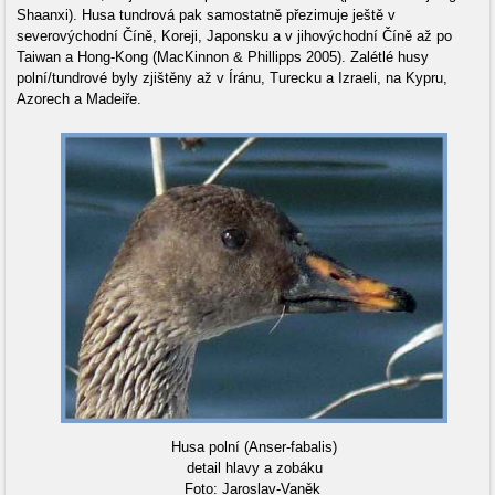
Shaanxi). Husa tundrová pak samostatně přezimuje ještě v
severovýchodní Číně, Koreji, Japonsku a v jihovýchodní Číně až po
Taiwan a Hong-Kong (MacKinnon & Phillipps 2005). Zalétlé husy
polní/tundrové byly zjištěny až v Íránu, Turecku a Izraeli, na Kypru,
Azorech a Madeiře.
Husa polní (Anser-fabalis)
detail hlavy a zobáku
Foto: Jaroslav-Vaněk