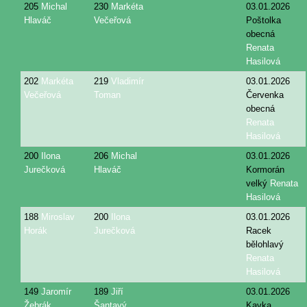
205
Michal
230
Markéta
03.01.2026
Hlaváč
Večeřová
Poštolka
obecná
Renata
Hasilová
202
Markéta
219
Vladimír
03.01.2026
Večeřová
Toman
Červenka
obecná
Renata
Hasilová
200
Ilona
206
Michal
03.01.2026
Jurečková
Hlaváč
Kormorán
velký
Renata
Hasilová
188
Miroslav
200
Ilona
03.01.2026
Horák
Jurečková
Racek
bělohlavý
Renata
Hasilová
149
Jaromír
189
Jiří
03.01.2026
Žebrák
Šantavý
Kavka