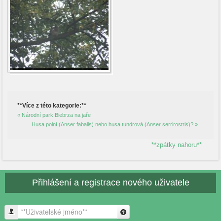
**Více z této kategorie:**
« Národní park Biebrza na jaře
Husa polní (Anser fabalis) nebo husa tundrová (Anser serrirostris)? »
**zpátky nahoru**
Přihlášení a registrace nového uživatele
**Uživatelské jméno**