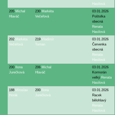
Hasilová
205
Michal
230
Markéta
03.01.2026
Hlaváč
Večeřová
Poštolka
obecná
Renata
Hasilová
202
Markéta
219
Vladimír
03.01.2026
Večeřová
Toman
Červenka
obecná
Renata
Hasilová
200
Ilona
206
Michal
03.01.2026
Jurečková
Hlaváč
Kormorán
velký
Renata
Hasilová
188
Miroslav
200
Ilona
03.01.2026
Horák
Jurečková
Racek
bělohlavý
Renata
Hasilová