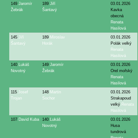
149
Jaromír
189
Jiří
03.01.2026
Žebrák
Šantavý
Kavka
obecná
Renata
Hasilová
145
Jiří
189
Miroslav
03.01.2026
Šantavý
Horák
Polák velký
Renata
Hasilová
140
Lukáš
149
Jaromír
03.01.2026
Novotný
Žebrák
Orel mořský
Renata
Hasilová
115
Josef
148
Martin
03.01.2026
Trojan
Sochor
Strakapoud
velký
Renata
Hasilová
107
David Kuba
140
Lukáš
03.01.2026
Novotný
Husa
tundrová
Renata