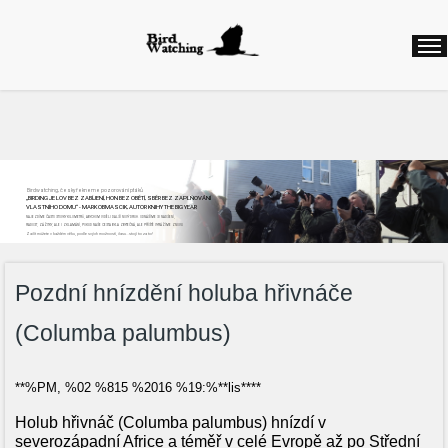
Birdwatching, česky řekneme pozorování ptáků
„BIRDING JE LOV BEZ ZABÍJENÍ, HON BEZ OBĚTÍ, SBĚR BEZ ZAPLŇOVÁNÍ
VLASTNÍHO DOMU“ - MARK OBMASCIK, AUTOR KNIHY THE BIG YEAR
NAJEZDÍME ČASTO STOVKY KILOMETRŮ, ABYCHOM VIDĚLI DALŠÍ NOVÝ DRUH. ODNÁŠÍME SI NADŠENÍ,
RADOST, ZÁŽITKY, ALE I ZKLAMÁNÍ, POKUD NAŠE CESTA BYLA ZBYTEČNÁ, ALE PŘÍŠTĚ VYRÁŽÍME ZNOVU
Začít můžete v každém věku, podle svých možností, času...stojí to za to!
Pozdní hnízdění holuba hřivnáče
(Columba palumbus)
**%PM, %02 %815 %2016 %19:%**lis****
Holub hřivnáč (Columba palumbus) hnízdí v
severozápadní Africe a téměř v celé Evropě až po Střední