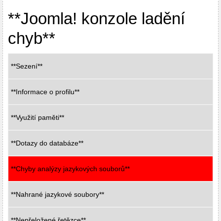
**Joomla! konzole ladění
chyb**
**Sezení**
**Informace o profilu**
**Využití paměti**
**Dotazy do databáze**
**Chyby analýzy jazykových souborů**
**Nahrané jazykové soubory**
**Nepřeložené řetězce**