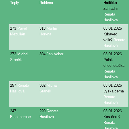
Teplý
Rohlena
Hrdlička
zahradní
Renata
Hasilová
273
Pavel
313
Martin
03.01.2026
Mezulián
Horyna
Krkavec
velký
Renata
Hasilová
272
Michal
304
Jan Veber
03.01.2026
Staněk
Polák
chocholačka
Renata
Hasilová
257
Renata
302
Michal
03.01.2026
Hasilová
Staněk
Lyska černá
Renata
Hasilová
247
290
Renata
03.01.2026
Blancherose
Hasilová
Kos černý
Renata
Hasilová