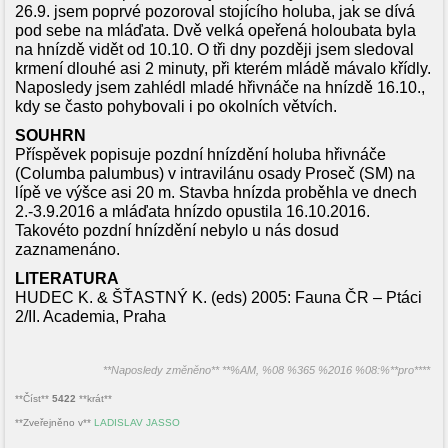
26.9. jsem poprvé pozoroval stojícího holuba, jak se dívá
pod sebe na mláďata. Dvě velká opeřená holoubata byla
na hnízdě vidět od 10.10. O tři dny později jsem sledoval
krmení dlouhé asi 2 minuty, při kterém mládě mávalo křídly.
Naposledy jsem zahlédl mladé hřivnáče na hnízdě 16.10.,
kdy se často pohybovali i po okolních větvích.
SOUHRN
Příspěvek popisuje pozdní hnízdění holuba hřivnáče
(Columba palumbus) v intravilánu osady Proseč (SM) na
lípě ve výšce asi 20 m. Stavba hnízda proběhla ve dnech
2.-3.9.2016 a mláďata hnízdo opustila 16.10.2016.
Takovéto pozdní hnízdění nebylo u nás dosud
zaznamenáno.
LITERATURA
HUDEC K. & ŠŤASTNÝ K. (eds) 2005: Fauna ČR – Ptáci
2/II. Academia, Praha
**Naposledy změněno** **%AM, %08 %365 %2016 %08:%**pro****
**Číst**
5422
**krát**
**Zveřejněno v**
LADISLAV JASSO