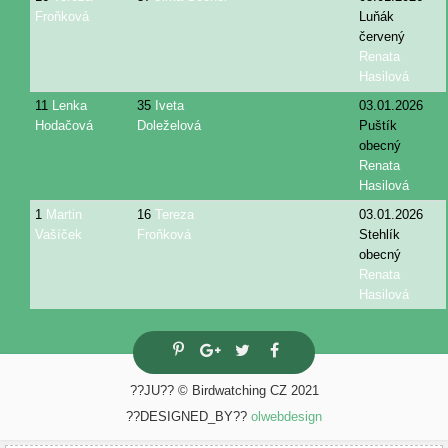
Froňková
Luňák
červený
Renata
Hasilová
11
Lenka
35
Iveta
03.01.2026
Hodačová
Doleželová
Puštík
obecný
Renata
Hasilová
1
Martin
16
Tereza
03.01.2026
Vašíček
Froňková
Stehlík
obecný
Renata
Hasilová
??JU?? © Birdwatching CZ 2021
??DESIGNED_BY??
olwebdesign