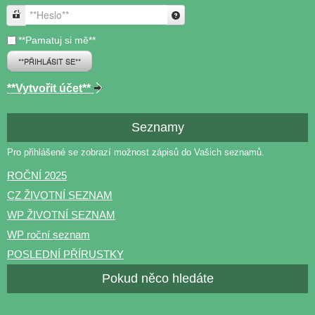
**Heslo**
**Pamatuj si mě**
**PŘIHLÁSIT SE**
**Vytvořit účet**
Seznamy
Pro přihlášené se zobrazí možnost zápisů do Vašich seznamů.
ROČNÍ 2025
CZ ŽIVOTNÍ SEZNAM
WP ŽIVOTNÍ SEZNAM
WP roční seznam
POSLEDNÍ PŘÍRUSTKY
Pokud něco hledáte