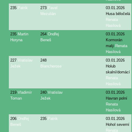
235
Patrik
273
Pavel
03.01.2026
Mezulián
Husa běločelá
Renata
Hasilová
235
Martin
264
Ondřej
03.01.2026
Horyna
Beneš
Kormorán
malý
Renata
Hasilová
227
Vratislav
248
03.01.2026
Ježek
Blancherose
Holub
skalní/domácí
Renata
Hasilová
219
Vladimír
240
Vratislav
03.01.2026
Toman
Ježek
Havran polní
Renata
Hasilová
206
Ondřej
235
Patrik
03.01.2026
Beneš
Hohol severní
Renata