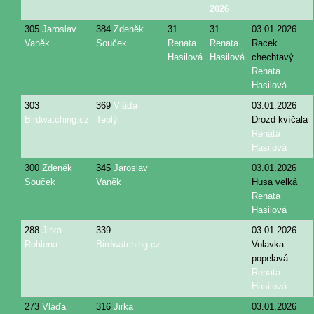
2026
305
Jaroslav
384
Zdeněk
31
31
03.01.2026
Vaněk
Souček
Renata
Renata
Racek
Hasilová
Hasilová
chechtavý
Renata
Hasilová
303
369
Vláďa
03.01.2026
Birdwatching.cz
Teplý
Drozd kvíčala
Renata
Hasilová
300
Zdeněk
345
Jaroslav
03.01.2026
Souček
Vaněk
Husa velká
Renata
Hasilová
288
Jirka
339
03.01.2026
Rohlena
Birdwatching.cz
Volavka
popelavá
Renata
Hasilová
273
Vláďa
316
Jirka
03.01.2026