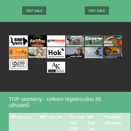
ČÍST DÁLE
ČÍST DÁLE
TOP seznamy - celkem registrováno 95
uživatelů
ČR Life List
WP Life List
ČR Year
WP
Poslední
List
Year
přírůstky
2026
List