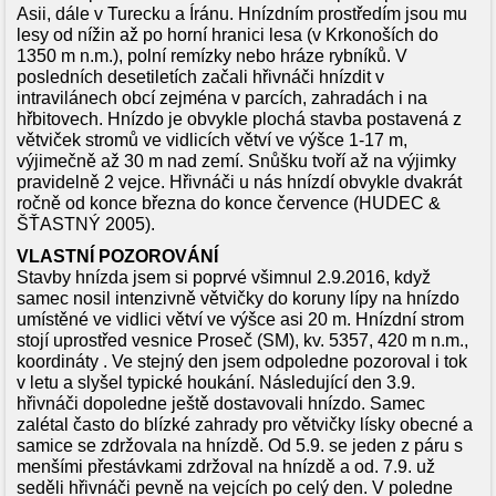
Asii, dále v Turecku a Íránu. Hnízdním prostředím jsou mu
lesy od nížin až po horní hranici lesa (v Krkonoších do
1350 m n.m.), polní remízky nebo hráze rybníků. V
posledních desetiletích začali hřivnáči hnízdit v
intravilánech obcí zejména v parcích, zahradách i na
hřbitovech. Hnízdo je obvykle plochá stavba postavená z
větviček stromů ve vidlicích větví ve výšce 1-17 m,
výjimečně až 30 m nad zemí. Snůšku tvoří až na výjimky
pravidelně 2 vejce. Hřivnáči u nás hnízdí obvykle dvakrát
ročně od konce března do konce července (HUDEC &
ŠŤASTNÝ 2005).
VLASTNÍ POZOROVÁNÍ
Stavby hnízda jsem si poprvé všimnul 2.9.2016, když
samec nosil intenzivně větvičky do koruny lípy na hnízdo
umístěné ve vidlici větví ve výšce asi 20 m. Hnízdní strom
stojí uprostřed vesnice Proseč (SM), kv. 5357, 420 m n.m.,
koordináty . Ve stejný den jsem odpoledne pozoroval i tok
v letu a slyšel typické houkání. Následující den 3.9.
hřivnáči dopoledne ještě dostavovali hnízdo. Samec
zalétal často do blízké zahrady pro větvičky lísky obecné a
samice se zdržovala na hnízdě. Od 5.9. se jeden z páru s
menšími přestávkami zdržoval na hnízdě a od. 7.9. už
seděli hřivnáči pevně na vejcích po celý den. V poledne