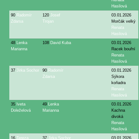
Hasilová
90
Radomír
120
Josef
03.01.2026
Zdarsa
Trojan
Morčák velký
Renata
Hasilová
48
Lenka
108
David Kuba
03.01.2026
Marianna
Racek bouřní
Renata
Hasilová
37
Jirka Sochor
90
Radomír
03.01.2026
Zdarsa
Sýkora
koňadra
Renata
Hasilová
35
Iveta
49
Lenka
03.01.2026
Doleželová
Marianna
Kachna
divoká
Renata
Hasilová
16
Tereza
37
Jirka Sochor
03.01.2026